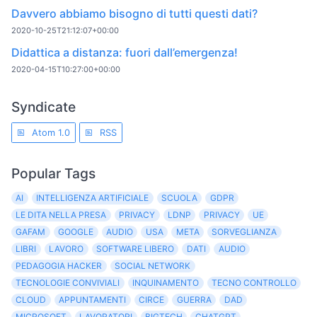
Davvero abbiamo bisogno di tutti questi dati?
2020-10-25T21:12:07+00:00
Didattica a distanza: fuori dall’emergenza!
2020-04-15T10:27:00+00:00
Syndicate
Atom 1.0
RSS
Popular Tags
AI
INTELLIGENZA ARTIFICIALE
SCUOLA
GDPR
LE DITA NELLA PRESA
PRIVACY
LDNP
PRIVACY
UE
GAFAM
GOOGLE
AUDIO
USA
META
SORVEGLIANZA
LIBRI
LAVORO
SOFTWARE LIBERO
DATI
AUDIO
PEDAGOGIA HACKER
SOCIAL NETWORK
TECNOLOGIE CONVIVIALI
INQUINAMENTO
TECNO CONTROLLO
CLOUD
APPUNTAMENTI
CIRCE
GUERRA
DAD
MICROSOFT
LAVORATORI
BIGTECH
CHATGPT