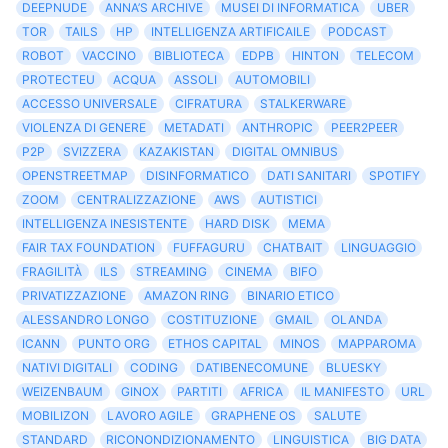
DEEPNUDE
ANNA’S ARCHIVE
MUSEI DI INFORMATICA
UBER
TOR
TAILS
HP
INTELLIGENZA ARTIFICAILE
PODCAST
ROBOT
VACCINO
BIBLIOTECA
EDPB
HINTON
TELECOM
PROTECTEU
ACQUA
ASSOLI
AUTOMOBILI
ACCESSO UNIVERSALE
CIFRATURA
STALKERWARE
VIOLENZA DI GENERE
METADATI
ANTHROPIC
PEER2PEER
P2P
SVIZZERA
KAZAKISTAN
DIGITAL OMNIBUS
OPENSTREETMAP
DISINFORMATICO
DATI SANITARI
SPOTIFY
ZOOM
CENTRALIZZAZIONE
AWS
AUTISTICI
INTELLIGENZA INESISTENTE
HARD DISK
MEMA
FAIR TAX FOUNDATION
FUFFAGURU
CHATBAIT
LINGUAGGIO
FRAGILITÀ
ILS
STREAMING
CINEMA
BIFO
PRIVATIZZAZIONE
AMAZON RING
BINARIO ETICO
ALESSANDRO LONGO
COSTITUZIONE
GMAIL
OLANDA
ICANN
PUNTO ORG
ETHOS CAPITAL
MINOS
MAPPAROMA
NATIVI DIGITALI
CODING
DATIBENECOMUNE
BLUESKY
WEIZENBAUM
GINOX
PARTITI
AFRICA
IL MANIFESTO
URL
MOBILIZON
LAVORO AGILE
GRAPHENE OS
SALUTE
STANDARD
RICONONDIZIONAMENTO
LINGUISTICA
BIG DATA