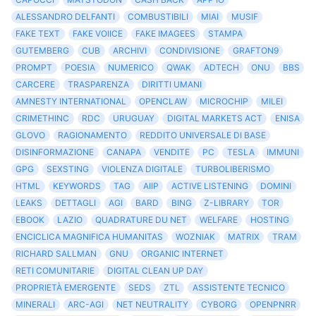
ALESSANDRO DELFANTI
COMBUSTIBILI
MIAI
MUSIF
FAKE TEXT
FAKE VOIICE
FAKE IMAGEES
STAMPA
GUTEMBERG
CUB
ARCHIVI
CONDIVISIONE
GRAFTON9
PROMPT
POESIA
NUMERICO
QWAK
ADTECH
ONU
BBS
CARCERE
TRASPARENZA
DIRITTI UMANI
AMNESTY INTERNATIONAL
OPENCLAW
MICROCHIP
MILEI
CRIMETHINC
RDC
URUGUAY
DIGITAL MARKETS ACT
ENISA
GLOVO
RAGIONAMENTO
REDDITO UNIVERSALE DI BASE
DISINFORMAZIONE
CANAPA
VENDITE
PC
TESLA
IMMUNI
GPG
SEXSTING
VIOLENZA DIGITALE
TURBOLIBERISMO
HTML
KEYWORDS
TAG
AIIP
ACTIVE LISTENING
DOMINI
LEAKS
DETTAGLI
AGI
BARD
BING
Z-LIBRARY
TOR
EBOOK
LAZIO
QUADRATURE DU NET
WELFARE
HOSTING
ENCICLICA MAGNIFICA HUMANITAS
WOZNIAK
MATRIX
TRAM
RICHARD SALLMAN
GNU
ORGANIC INTERNET
RETI COMUNITARIE
DIGITAL CLEAN UP DAY
PROPRIETÀ EMERGENTE
SEDS
ZTL
ASSISTENTE TECNICO
MINERALI
ARC-AGI
NET NEUTRALITY
CYBORG
OPENPNRR