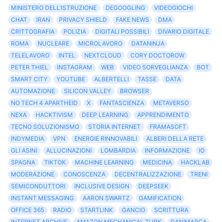
MINISTERO DELL'ISTRUZIONE
DEGOOGLING
VIDEOGIOCHI
CHAT
IRAN
PRIVACY SHIELD
FAKE NEWS
DMA
CRITTOGRAFIA
POLIZIA
DIGITALI POSSIBILI
DIVARIO DIGITALE
ROMA
NUCLEARE
MICROLAVORO
DATANINJA
TELELAVORO
INTEL
NEXTCLOUD
CORY DOCTOROW
PETER THIEL
INSTAGRAM
WEB
VIDEO SORVEGLIANZA
BOT
SMART CITY
YOUTUBE
ALBERTELLI
TASSE
DATA
AUTOMAZIONE
SILICON VALLEY
BROWSER
NO TECH 4 APARTHEID
X
FANTASCIENZA
METAVERSO
NEXA
HACKTIVISM
DEEP LEARNING
APPRENDIMENTO
TECNO SOLUZIONISMO
STORIA INTERNET
FRAMASOFT
INDYMEDIA
VPN
ENERGIE RINNOVABILI
ALBERI DELLA RETE
GLI ASINI
ALLUCINAZIONI
LOMBARDIA
INFORMAZIONE
IO
SPAGNA
TIKTOK
MACHINE LEARNING
MEDICINA
HACKLAB
MODERAZIONE
CONOSCENZA
DECENTRALIZZAZIONE
TRENI
SEMICONDUTTORI
INCLUSIVE DESIGN
DEEPSEEK
INSTANT MESSAGING
AARON SWARTZ
GAMIFICATION
OFFICE 365
RADIO
STARTLINK
GANCIO
SCRITTURA
INTERNET ARCHIVE
AMAZON MECHANICAL TURK
DANIMARCA