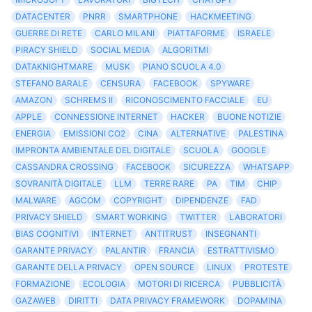
DATACENTER
PNRR
SMARTPHONE
HACKMEETING
GUERRE DI RETE
CARLO MILANI
PIATTAFORME
ISRAELE
PIRACY SHIELD
SOCIAL MEDIA
ALGORITMI
DATAKNIGHTMARE
MUSK
PIANO SCUOLA 4.0
STEFANO BARALE
CENSURA
FACEBOOK
SPYWARE
AMAZON
SCHREMS II
RICONOSCIMENTO FACCIALE
EU
APPLE
CONNESSIONE INTERNET
HACKER
BUONE NOTIZIE
ENERGIA
EMISSIONI CO2
CINA
ALTERNATIVE
PALESTINA
IMPRONTA AMBIENTALE DEL DIGITALE
SCUOLA
GOOGLE
CASSANDRA CROSSING
FACEBOOK
SICUREZZA
WHATSAPP
SOVRANITÀ DIGITALE
LLM
TERRE RARE
PA
TIM
CHIP
MALWARE
AGCOM
COPYRIGHT
DIPENDENZE
FAD
PRIVACY SHIELD
SMART WORKING
TWITTER
LABORATORI
BIAS COGNITIVI
INTERNET
ANTITRUST
INSEGNANTI
GARANTE PRIVACY
PALANTIR
FRANCIA
ESTRATTIVISMO
GARANTE DELLA PRIVACY
OPEN SOURCE
LINUX
PROTESTE
FORMAZIONE
ECOLOGIA
MOTORI DI RICERCA
PUBBLICITÀ
GAZAWEB
DIRITTI
DATA PRIVACY FRAMEWORK
DOPAMINA