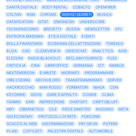
SANITÀ DIGITALE
BODY RENTAL
COBALTO
OPENFIBER
COLTAN
RAM
CHROME
SERVIZI SEGRETI
MUSICA
DATAFICATION
ISTAT
SIMONDON
UNDERSCORE
TECNOFASCISMO
BREVETTI
RUSSIA
NEWSLETTER
GPL
ENTROPIA MASSIMA
ETICA DIGITALE
EVENTI
BOLLA FINANZIARIA
ECONOMIA DELL'ATTENZIONE
THREADS
ELIZA
CAD
CLEARVIEW AI
VIDEOCHAT
ANALYTICS
AGID
ELEZIONI
RADIO BLACKOUT
RECLAIMYOURFACE
FUSS
CRITICA IA
CINA
LIBREOFFICE
GERMANIA
ICT
NIMBUS
NEXTEMERSON
E-WASTE
MIGRANTI
PROGRAMMARE
VIBE CODING
ARCHIVE.ORG
TRANSFEMMINISMO
SERVER
HACKROCCHIO
MAR ROSSO
FORMATORI
MAGA
CDN
KEYCRIME
GIOVE
GARE D'APPALTO
COOKIE
CLIMA
TAIWAN
SARI
REPRESSIONE
CHATGPT
CRIPTOBLUFF
WIFI
CIBERNETICA
CILE
PIEDE SINISTRO
NUDGING
META
GIG ECONOMY
PROTOCOLLI DI RETE
FOXCONN
SCACCO AL WEB
DISCRIMINAZIONI
PAY OR OK
POTERE
PLAID
COPYLEFT
PALESTRA DIGITALE
AUTOMOBILE