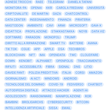
AGNESE TROCCHI
RAEE
TELEGRAM
DANIELA TAFANI
MONITORA-PA
OPENAI
KKR
CAROLA FREDIANI
UNIVERSITÀ
CRIPTOVALUTE
DE MARTIN
GAZA
CHATCONTROL
DATA CENTER
INSEGNAMENTO
FINANZA
PIRATERIA
MASTODON
AMBIENTE
CAVI
ARMI
MICROSOFT
GAIA-X
DIDATTICA
PROFILAZIONE
STAKKASTAKKA
NOYB
DATA VIZ
SOFTWARE
PARAGON
MONOPOLI
TRUMP
DIRITTO ALLA RIPARAZIONE
SMART TV
BATTERIE
AVANA
TIK TOK
CGUE
APP
APPLE
DSA
TECHBROS
BLOCKCHAIN
NFT
IMA
OPENDATA
TWC
CLOUDFARE
DOWN
KENOBIT
ALPHABET
OPENPOLIS
TRACCIAMENTO
RIFIUTI
ACCESSIBILITÀ
FIBRA
SIGNAL
DNS
LITIO
DAVIDE FANT
POLIZIA PREDITTIVA
ITALIA
CORSI
AMAZON
GIORNALISMO
AI ACT
WINDOWS
ANDROID
TECNOLOGIE DEL DOMINIO
COVID-19
FEDIVERSO
CHATBOT
AUTODIFESA DIGITALE
ATTACCO HACKER
AGENTI AI
ADOLESCENTI
RANSOMWARE
MANIPOLAZIONE
ROR
BAMBINI
BROLIGARCHS
CYBERSECURITY
BITCOIN
INTELLIGENZA ARTIFICIALE
SISSA
EMAIL