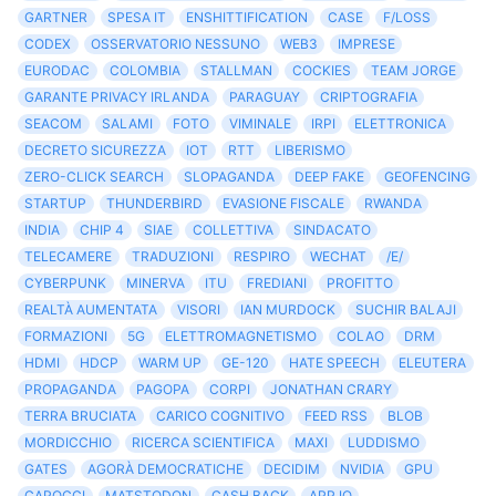
GARTNER
SPESA IT
ENSHITTIFICATION
CASE
F/LOSS
CODEX
OSSERVATORIO NESSUNO
WEB3
IMPRESE
EURODAC
COLOMBIA
STALLMAN
COCKIES
TEAM JORGE
GARANTE PRIVACY IRLANDA
PARAGUAY
CRIPTOGRAFIA
SEACOM
SALAMI
FOTO
VIMINALE
IRPI
ELETTRONICA
DECRETO SICUREZZA
IOT
RTT
LIBERISMO
ZERO-CLICK SEARCH
SLOPAGANDA
DEEP FAKE
GEOFENCING
STARTUP
THUNDERBIRD
EVASIONE FISCALE
RWANDA
INDIA
CHIP 4
SIAE
COLLETTIVA
SINDACATO
TELECAMERE
TRADUZIONI
RESPIRO
WECHAT
/E/
CYBERPUNK
MINERVA
ITU
FREDIANI
PROFITTO
REALTÀ AUMENTATA
VISORI
IAN MURDOCK
SUCHIR BALAJI
FORMAZIONI
5G
ELETTROMAGNETISMO
COLAO
DRM
HDMI
HDCP
WARM UP
GE-120
HATE SPEECH
ELEUTERA
PROPAGANDA
PAGOPA
CORPI
JONATHAN CRARY
TERRA BRUCIATA
CARICO COGNITIVO
FEED RSS
BLOB
MORDICCHIO
RICERCA SCIENTIFICA
MAXI
LUDDISMO
GATES
AGORÀ DEMOCRATICHE
DECIDIM
NVIDIA
GPU
CAPOCCI
MATSTODON
CASH BACK
APP IO