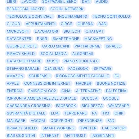
LIBRI
LAVORO
SOFTWARE LIBERO
DATI
AUDIO
PEDAGOGIA HACKER
SOCIAL NETWORK
TECNOLOGIE CONVIVIALI
INQUINAMENTO
TECNO CONTROLLO
CLOUD
APPUNTAMENTI
CIRCE
GUERRA
DAD
MICROSOFT
LAVORATORI
BIGTECH
CHATGPT
DATACENTER
PNRR
SMARTPHONE
HACKMEETING
GUERRE DI RETE
CARLO MILANI
PIATTAFORME
ISRAELE
PIRACY SHIELD
SOCIAL MEDIA
ALGORITMI
DATAKNIGHTMARE
MUSK
PIANO SCUOLA 4.0
STEFANO BARALE
CENSURA
FACEBOOK
SPYWARE
AMAZON
SCHREMS II
RICONOSCIMENTO FACCIALE
EU
APPLE
CONNESSIONE INTERNET
HACKER
BUONE NOTIZIE
ENERGIA
EMISSIONI CO2
CINA
ALTERNATIVE
PALESTINA
IMPRONTA AMBIENTALE DEL DIGITALE
SCUOLA
GOOGLE
CASSANDRA CROSSING
FACEBOOK
SICUREZZA
WHATSAPP
SOVRANITÀ DIGITALE
LLM
TERRE RARE
PA
TIM
CHIP
MALWARE
AGCOM
COPYRIGHT
DIPENDENZE
FAD
PRIVACY SHIELD
SMART WORKING
TWITTER
LABORATORI
BIAS COGNITIVI
INTERNET
ANTITRUST
INSEGNANTI