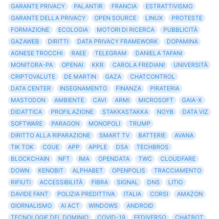
GARANTE PRIVACY
PALANTIR
FRANCIA
ESTRATTIVISMO
GARANTE DELLA PRIVACY
OPEN SOURCE
LINUX
PROTESTE
FORMAZIONE
ECOLOGIA
MOTORI DI RICERCA
PUBBLICITÀ
GAZAWEB
DIRITTI
DATA PRIVACY FRAMEWORK
DOPAMINA
AGNESE TROCCHI
RAEE
TELEGRAM
DANIELA TAFANI
MONITORA-PA
OPENAI
KKR
CAROLA FREDIANI
UNIVERSITÀ
CRIPTOVALUTE
DE MARTIN
GAZA
CHATCONTROL
DATA CENTER
INSEGNAMENTO
FINANZA
PIRATERIA
MASTODON
AMBIENTE
CAVI
ARMI
MICROSOFT
GAIA-X
DIDATTICA
PROFILAZIONE
STAKKASTAKKA
NOYB
DATA VIZ
SOFTWARE
PARAGON
MONOPOLI
TRUMP
DIRITTO ALLA RIPARAZIONE
SMART TV
BATTERIE
AVANA
TIK TOK
CGUE
APP
APPLE
DSA
TECHBROS
BLOCKCHAIN
NFT
IMA
OPENDATA
TWC
CLOUDFARE
DOWN
KENOBIT
ALPHABET
OPENPOLIS
TRACCIAMENTO
RIFIUTI
ACCESSIBILITÀ
FIBRA
SIGNAL
DNS
LITIO
DAVIDE FANT
POLIZIA PREDITTIVA
ITALIA
CORSI
AMAZON
GIORNALISMO
AI ACT
WINDOWS
ANDROID
TECNOLOGIE DEL DOMINIO
COVID-19
FEDIVERSO
CHATBOT