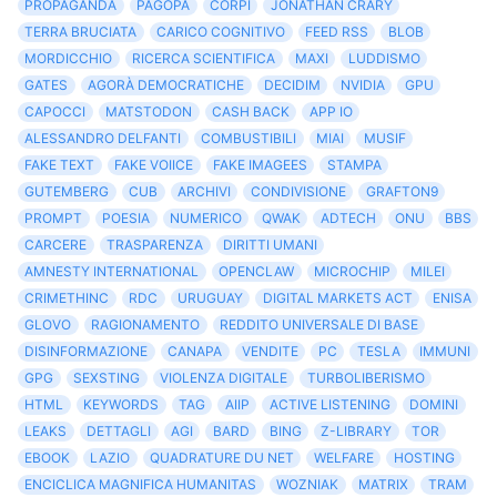
PROPAGANDA
PAGOPA
CORPI
JONATHAN CRARY
TERRA BRUCIATA
CARICO COGNITIVO
FEED RSS
BLOB
MORDICCHIO
RICERCA SCIENTIFICA
MAXI
LUDDISMO
GATES
AGORÀ DEMOCRATICHE
DECIDIM
NVIDIA
GPU
CAPOCCI
MATSTODON
CASH BACK
APP IO
ALESSANDRO DELFANTI
COMBUSTIBILI
MIAI
MUSIF
FAKE TEXT
FAKE VOIICE
FAKE IMAGEES
STAMPA
GUTEMBERG
CUB
ARCHIVI
CONDIVISIONE
GRAFTON9
PROMPT
POESIA
NUMERICO
QWAK
ADTECH
ONU
BBS
CARCERE
TRASPARENZA
DIRITTI UMANI
AMNESTY INTERNATIONAL
OPENCLAW
MICROCHIP
MILEI
CRIMETHINC
RDC
URUGUAY
DIGITAL MARKETS ACT
ENISA
GLOVO
RAGIONAMENTO
REDDITO UNIVERSALE DI BASE
DISINFORMAZIONE
CANAPA
VENDITE
PC
TESLA
IMMUNI
GPG
SEXSTING
VIOLENZA DIGITALE
TURBOLIBERISMO
HTML
KEYWORDS
TAG
AIIP
ACTIVE LISTENING
DOMINI
LEAKS
DETTAGLI
AGI
BARD
BING
Z-LIBRARY
TOR
EBOOK
LAZIO
QUADRATURE DU NET
WELFARE
HOSTING
ENCICLICA MAGNIFICA HUMANITAS
WOZNIAK
MATRIX
TRAM