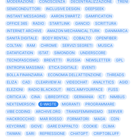
MODERAZIONE
CONOSCENZA
DECENTRALIZZAZIONE
TRENI
SEMICONDUTTORI
INCLUSIVE DESIGN
DEEPSEEK
INSTANT MESSAGING
AARON SWARTZ
GAMIFICATION
OFFICE 365
RADIO
STARTLINK
GANCIO
SCRITTURA
INTERNET ARCHIVE
AMAZON MECHANICAL TURK
DANIMARCA
SANITÀ DIGITALE
BODY RENTAL
COBALTO
OPENFIBER
COLTAN
RAM
CHROME
SERVIZI SEGRETI
MUSICA
DATAFICATION
ISTAT
SIMONDON
UNDERSCORE
TECNOFASCISMO
BREVETTI
RUSSIA
NEWSLETTER
GPL
ENTROPIA MASSIMA
ETICA DIGITALE
EVENTI
BOLLA FINANZIARIA
ECONOMIA DELL'ATTENZIONE
THREADS
ELIZA
CAD
CLEARVIEW AI
VIDEOCHAT
ANALYTICS
AGID
ELEZIONI
RADIO BLACKOUT
RECLAIMYOURFACE
FUSS
CRITICA IA
CINA
LIBREOFFICE
GERMANIA
ICT
NIMBUS
NEXTEMERSON
E-WASTE
MIGRANTI
PROGRAMMARE
VIBE CODING
ARCHIVE.ORG
TRANSFEMMINISMO
SERVER
HACKROCCHIO
MAR ROSSO
FORMATORI
MAGA
CDN
KEYCRIME
GIOVE
GARE D'APPALTO
COOKIE
CLIMA
TAIWAN
SARI
REPRESSIONE
CHATGPT
CRIPTOBLUFF