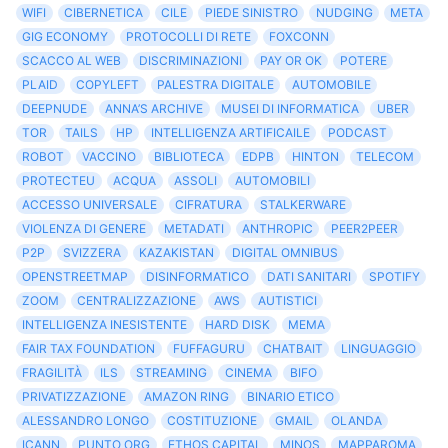
WIFI
CIBERNETICA
CILE
PIEDE SINISTRO
NUDGING
META
GIG ECONOMY
PROTOCOLLI DI RETE
FOXCONN
SCACCO AL WEB
DISCRIMINAZIONI
PAY OR OK
POTERE
PLAID
COPYLEFT
PALESTRA DIGITALE
AUTOMOBILE
DEEPNUDE
ANNA’S ARCHIVE
MUSEI DI INFORMATICA
UBER
TOR
TAILS
HP
INTELLIGENZA ARTIFICAILE
PODCAST
ROBOT
VACCINO
BIBLIOTECA
EDPB
HINTON
TELECOM
PROTECTEU
ACQUA
ASSOLI
AUTOMOBILI
ACCESSO UNIVERSALE
CIFRATURA
STALKERWARE
VIOLENZA DI GENERE
METADATI
ANTHROPIC
PEER2PEER
P2P
SVIZZERA
KAZAKISTAN
DIGITAL OMNIBUS
OPENSTREETMAP
DISINFORMATICO
DATI SANITARI
SPOTIFY
ZOOM
CENTRALIZZAZIONE
AWS
AUTISTICI
INTELLIGENZA INESISTENTE
HARD DISK
MEMA
FAIR TAX FOUNDATION
FUFFAGURU
CHATBAIT
LINGUAGGIO
FRAGILITÀ
ILS
STREAMING
CINEMA
BIFO
PRIVATIZZAZIONE
AMAZON RING
BINARIO ETICO
ALESSANDRO LONGO
COSTITUZIONE
GMAIL
OLANDA
ICANN
PUNTO ORG
ETHOS CAPITAL
MINOS
MAPPAROMA