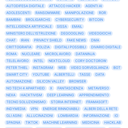
AUTODIFESA DIGITALE
ATTACCO HACKER
AGENTI AI
ADOLESCENTI
RANSOMWARE
MANIPOLAZIONE
ROR
BAMBINI
BROLIGARCHS
CYBERSECURITY
BITCOIN
INTELLIGENZA ARTIFICIALE
SISSA
EMAIL
MINISTERO DELL'ISTRUZIONE
DEGOOGLING
VIDEOGIOCHI
CHAT
IRAN
PRIVACY SHIELD
FAKE NEWS
DMA
CRITTOGRAFIA
POLIZIA
DIGITALI POSSIBILI
DIVARIO DIGITALE
ROMA
NUCLEARE
MICROLAVORO
DATANINJA
TELELAVORO
INTEL
NEXTCLOUD
CORY DOCTOROW
PETER THIEL
INSTAGRAM
WEB
VIDEO SORVEGLIANZA
BOT
SMART CITY
YOUTUBE
ALBERTELLI
TASSE
DATA
AUTOMAZIONE
SILICON VALLEY
BROWSER
NO TECH 4 APARTHEID
X
FANTASCIENZA
METAVERSO
NEXA
HACKTIVISM
DEEP LEARNING
APPRENDIMENTO
TECNO SOLUZIONISMO
STORIA INTERNET
FRAMASOFT
INDYMEDIA
VPN
ENERGIE RINNOVABILI
ALBERI DELLA RETE
GLI ASINI
ALLUCINAZIONI
LOMBARDIA
INFORMAZIONE
IO
SPAGNA
TIKTOK
MACHINE LEARNING
MEDICINA
HACKLAB