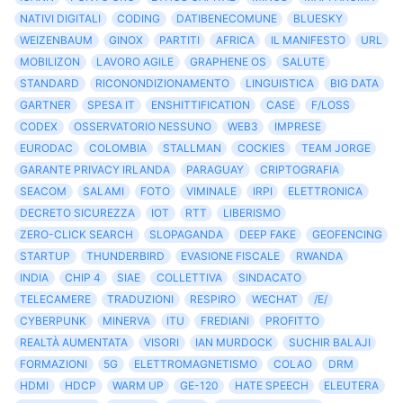
NATIVI DIGITALI
CODING
DATIBENECOMUNE
BLUESKY
WEIZENBAUM
GINOX
PARTITI
AFRICA
IL MANIFESTO
URL
MOBILIZON
LAVORO AGILE
GRAPHENE OS
SALUTE
STANDARD
RICONONDIZIONAMENTO
LINGUISTICA
BIG DATA
GARTNER
SPESA IT
ENSHITTIFICATION
CASE
F/LOSS
CODEX
OSSERVATORIO NESSUNO
WEB3
IMPRESE
EURODAC
COLOMBIA
STALLMAN
COCKIES
TEAM JORGE
GARANTE PRIVACY IRLANDA
PARAGUAY
CRIPTOGRAFIA
SEACOM
SALAMI
FOTO
VIMINALE
IRPI
ELETTRONICA
DECRETO SICUREZZA
IOT
RTT
LIBERISMO
ZERO-CLICK SEARCH
SLOPAGANDA
DEEP FAKE
GEOFENCING
STARTUP
THUNDERBIRD
EVASIONE FISCALE
RWANDA
INDIA
CHIP 4
SIAE
COLLETTIVA
SINDACATO
TELECAMERE
TRADUZIONI
RESPIRO
WECHAT
/E/
CYBERPUNK
MINERVA
ITU
FREDIANI
PROFITTO
REALTÀ AUMENTATA
VISORI
IAN MURDOCK
SUCHIR BALAJI
FORMAZIONI
5G
ELETTROMAGNETISMO
COLAO
DRM
HDMI
HDCP
WARM UP
GE-120
HATE SPEECH
ELEUTERA