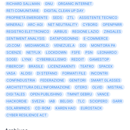
RICHARD SALLMAN
GNU
ORGANIC INTERNET
RETI COMUNITARIE
DIGITAL CLEAN UP DAY
PROPRIETÀ EMERGENTE
SEDS
ZTL
ASSISTENTE TECNICO
MINERALI
ARC-AGI
NET NEUTRALITY
CYBORG
OPENPNRR
REGISTRO ELETTRONICO
AIRBUS
REGIONE LAZIO
ZINGALES
SENTIMENT ANALYSIS
DATAPOISONING
E-COMMERCE
JD.COM
MEDIAWORLD
VENEZUELA
DDI
MONITORA PA
SCIENZE
NETFLIX
LOCKDOWN
FSFE
PSN
LEONARDO
SOGEI
LYNX
CYBERBULLISMO
REDDIT
GAMESTOP
FIBERCOP
BRASILE
LICENZIAMENTI
TEATRO
SPACEX
VASA
ALOISI
DI STEFANO
FORMATI FILE
INCONTRI
CONFINDUSTRIA
FEDERAZIONE
GENITORI
SMART GLASSES
ARCHITETTURA DELL'INFORMAZIONE
OTERO
OLVID
MISTRAL
DIGI TALES
OPEN PUBLISHING
TIMNIT GEBRU
VANCE
HACKORDIE
SVEZIA
IAB
BELGIO
TLC
SCIOPERO
GARR
SOLARWINDS
CD-ROM
KAREN HAO
EUROSTACK
CYBER RESILIENCE ACT