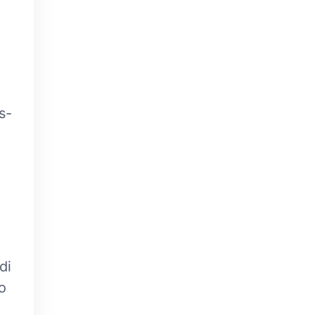
s-
di
o