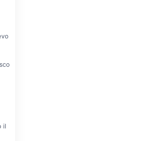
evo
isco
 il