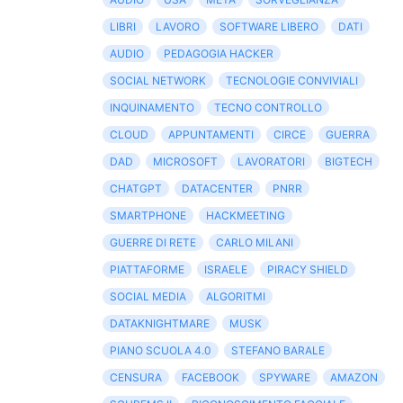
LIBRI
LAVORO
SOFTWARE LIBERO
DATI
AUDIO
PEDAGOGIA HACKER
SOCIAL NETWORK
TECNOLOGIE CONVIVIALI
INQUINAMENTO
TECNO CONTROLLO
CLOUD
APPUNTAMENTI
CIRCE
GUERRA
DAD
MICROSOFT
LAVORATORI
BIGTECH
CHATGPT
DATACENTER
PNRR
SMARTPHONE
HACKMEETING
GUERRE DI RETE
CARLO MILANI
PIATTAFORME
ISRAELE
PIRACY SHIELD
SOCIAL MEDIA
ALGORITMI
DATAKNIGHTMARE
MUSK
PIANO SCUOLA 4.0
STEFANO BARALE
CENSURA
FACEBOOK
SPYWARE
AMAZON