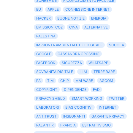
SCHREMS II
RICONOSCIMENTO FACCIALE
EU
APPLE
CONNESSIONE INTERNET
HACKER
BUONE NOTIZIE
ENERGIA
EMISSIONI CO2
CINA
ALTERNATIVE
PALESTINA
IMPRONTA AMBIENTALE DEL DIGITALE
SCUOLA
GOOGLE
CASSANDRA CROSSING
FACEBOOK
SICUREZZA
WHATSAPP
SOVRANITÀ DIGITALE
LLM
TERRE RARE
PA
TIM
CHIP
MALWARE
AGCOM
COPYRIGHT
DIPENDENZE
FAD
PRIVACY SHIELD
SMART WORKING
TWITTER
LABORATORI
BIAS COGNITIVI
INTERNET
ANTITRUST
INSEGNANTI
GARANTE PRIVACY
PALANTIR
FRANCIA
ESTRATTIVISMO