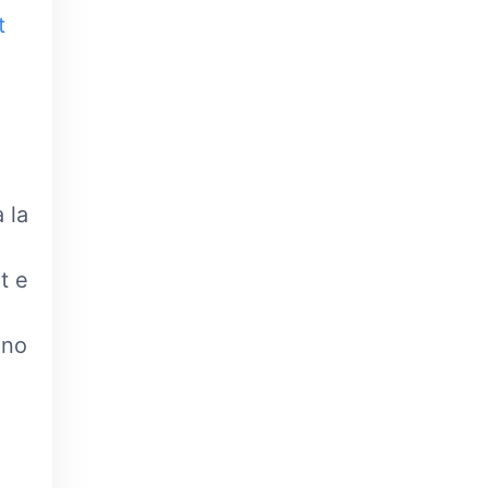
t
 la
t e
ano