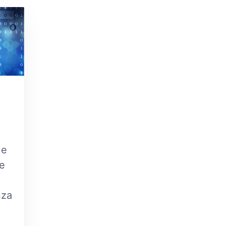
 e
 e
nza