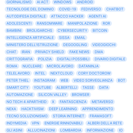
GIORNALISMO
AI ACT
WINDOWS
ANDROID
TECNOLOGIE DEL DOMINIO
COVID-19
FEDIVERSO
CHATBOT
AUTODIFESA DIGITALE
ATTACCO HACKER
AGENTI AI
ADOLESCENTI
RANSOMWARE
MANIPOLAZIONE
ROR
BAMBINI
BROLIGARCHS
CYBERSECURITY
BITCOIN
INTELLIGENZA ARTIFICIALE
SISSA
EMAIL
MINISTERO DELL'ISTRUZIONE
DEGOOGLING
VIDEOGIOCHI
CHAT
IRAN
PRIVACY SHIELD
FAKE NEWS
DMA
CRITTOGRAFIA
POLIZIA
DIGITALI POSSIBILI
DIVARIO DIGITALE
ROMA
NUCLEARE
MICROLAVORO
DATANINJA
TELELAVORO
INTEL
NEXTCLOUD
CORY DOCTOROW
PETER THIEL
INSTAGRAM
WEB
VIDEO SORVEGLIANZA
BOT
SMART CITY
YOUTUBE
ALBERTELLI
TASSE
DATA
AUTOMAZIONE
SILICON VALLEY
BROWSER
NO TECH 4 APARTHEID
X
FANTASCIENZA
METAVERSO
NEXA
HACKTIVISM
DEEP LEARNING
APPRENDIMENTO
TECNO SOLUZIONISMO
STORIA INTERNET
FRAMASOFT
INDYMEDIA
VPN
ENERGIE RINNOVABILI
ALBERI DELLA RETE
GLI ASINI
ALLUCINAZIONI
LOMBARDIA
INFORMAZIONE
IO