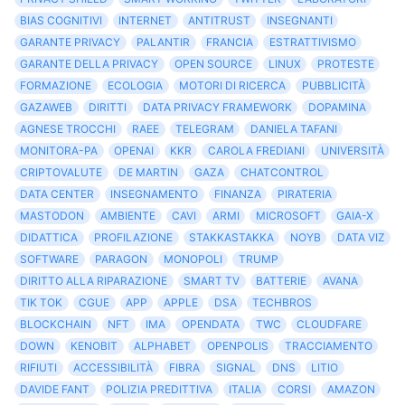
BIAS COGNITIVI
INTERNET
ANTITRUST
INSEGNANTI
GARANTE PRIVACY
PALANTIR
FRANCIA
ESTRATTIVISMO
GARANTE DELLA PRIVACY
OPEN SOURCE
LINUX
PROTESTE
FORMAZIONE
ECOLOGIA
MOTORI DI RICERCA
PUBBLICITÀ
GAZAWEB
DIRITTI
DATA PRIVACY FRAMEWORK
DOPAMINA
AGNESE TROCCHI
RAEE
TELEGRAM
DANIELA TAFANI
MONITORA-PA
OPENAI
KKR
CAROLA FREDIANI
UNIVERSITÀ
CRIPTOVALUTE
DE MARTIN
GAZA
CHATCONTROL
DATA CENTER
INSEGNAMENTO
FINANZA
PIRATERIA
MASTODON
AMBIENTE
CAVI
ARMI
MICROSOFT
GAIA-X
DIDATTICA
PROFILAZIONE
STAKKASTAKKA
NOYB
DATA VIZ
SOFTWARE
PARAGON
MONOPOLI
TRUMP
DIRITTO ALLA RIPARAZIONE
SMART TV
BATTERIE
AVANA
TIK TOK
CGUE
APP
APPLE
DSA
TECHBROS
BLOCKCHAIN
NFT
IMA
OPENDATA
TWC
CLOUDFARE
DOWN
KENOBIT
ALPHABET
OPENPOLIS
TRACCIAMENTO
RIFIUTI
ACCESSIBILITÀ
FIBRA
SIGNAL
DNS
LITIO
DAVIDE FANT
POLIZIA PREDITTIVA
ITALIA
CORSI
AMAZON