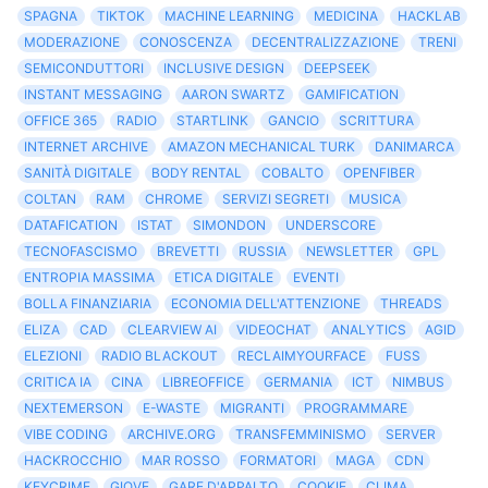
SPAGNA
TIKTOK
MACHINE LEARNING
MEDICINA
HACKLAB
MODERAZIONE
CONOSCENZA
DECENTRALIZZAZIONE
TRENI
SEMICONDUTTORI
INCLUSIVE DESIGN
DEEPSEEK
INSTANT MESSAGING
AARON SWARTZ
GAMIFICATION
OFFICE 365
RADIO
STARTLINK
GANCIO
SCRITTURA
INTERNET ARCHIVE
AMAZON MECHANICAL TURK
DANIMARCA
SANITÀ DIGITALE
BODY RENTAL
COBALTO
OPENFIBER
COLTAN
RAM
CHROME
SERVIZI SEGRETI
MUSICA
DATAFICATION
ISTAT
SIMONDON
UNDERSCORE
TECNOFASCISMO
BREVETTI
RUSSIA
NEWSLETTER
GPL
ENTROPIA MASSIMA
ETICA DIGITALE
EVENTI
BOLLA FINANZIARIA
ECONOMIA DELL'ATTENZIONE
THREADS
ELIZA
CAD
CLEARVIEW AI
VIDEOCHAT
ANALYTICS
AGID
ELEZIONI
RADIO BLACKOUT
RECLAIMYOURFACE
FUSS
CRITICA IA
CINA
LIBREOFFICE
GERMANIA
ICT
NIMBUS
NEXTEMERSON
E-WASTE
MIGRANTI
PROGRAMMARE
VIBE CODING
ARCHIVE.ORG
TRANSFEMMINISMO
SERVER
HACKROCCHIO
MAR ROSSO
FORMATORI
MAGA
CDN
KEYCRIME
GIOVE
GARE D'APPALTO
COOKIE
CLIMA