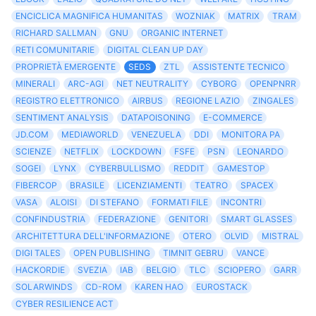
ENCICLICA MAGNIFICA HUMANITAS
WOZNIAK
MATRIX
TRAM
RICHARD SALLMAN
GNU
ORGANIC INTERNET
RETI COMUNITARIE
DIGITAL CLEAN UP DAY
PROPRIETÀ EMERGENTE
SEDS
ZTL
ASSISTENTE TECNICO
MINERALI
ARC-AGI
NET NEUTRALITY
CYBORG
OPENPNRR
REGISTRO ELETTRONICO
AIRBUS
REGIONE LAZIO
ZINGALES
SENTIMENT ANALYSIS
DATAPOISONING
E-COMMERCE
JD.COM
MEDIAWORLD
VENEZUELA
DDI
MONITORA PA
SCIENZE
NETFLIX
LOCKDOWN
FSFE
PSN
LEONARDO
SOGEI
LYNX
CYBERBULLISMO
REDDIT
GAMESTOP
FIBERCOP
BRASILE
LICENZIAMENTI
TEATRO
SPACEX
VASA
ALOISI
DI STEFANO
FORMATI FILE
INCONTRI
CONFINDUSTRIA
FEDERAZIONE
GENITORI
SMART GLASSES
ARCHITETTURA DELL'INFORMAZIONE
OTERO
OLVID
MISTRAL
DIGI TALES
OPEN PUBLISHING
TIMNIT GEBRU
VANCE
HACKORDIE
SVEZIA
IAB
BELGIO
TLC
SCIOPERO
GARR
SOLARWINDS
CD-ROM
KAREN HAO
EUROSTACK
CYBER RESILIENCE ACT