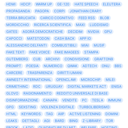
HDMI
HDCP
WARM UP
GE-120
HATE SPEECH
ELEUTERA
PROPAGANDA
PAGOPA
CORPI
JONATHAN CRARY
TERRA BRUCIATA
CARICO COGNITIVO
FEED RSS
BLOB
MORDICCHIO
RICERCA SCIENTIFICA
MAXI
LUDDISMO
GATES
AGORÀ DEMOCRATICHE
DECIDIM
NVIDIA
GPU
CAPOCCI
MATSTODON
CASH BACK
APP IO
ALESSANDRO DELFANTI
COMBUSTIBILI
MIAI
MUSIF
FAKE TEXT
FAKE VOIICE
FAKE IMAGEES
STAMPA
GUTEMBERG
CUB
ARCHIVI
CONDIVISIONE
GRAFTON9
PROMPT
POESIA
NUMERICO
QWAK
ADTECH
ONU
BBS
CARCERE
TRASPARENZA
DIRITTI UMANI
AMNESTY INTERNATIONAL
OPENCLAW
MICROCHIP
MILEI
CRIMETHINC
RDC
URUGUAY
DIGITAL MARKETS ACT
ENISA
GLOVO
RAGIONAMENTO
REDDITO UNIVERSALE DI BASE
DISINFORMAZIONE
CANAPA
VENDITE
PC
TESLA
IMMUNI
GPG
SEXSTING
VIOLENZA DIGITALE
TURBOLIBERISMO
HTML
KEYWORDS
TAG
AIIP
ACTIVE LISTENING
DOMINI
LEAKS
DETTAGLI
AGI
BARD
BING
Z-LIBRARY
TOR
EBOOK
LAZIO
QUADRATURE DU NET
WELFARE
HOSTING