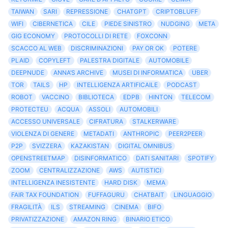
TAIWAN
SARI
REPRESSIONE
CHATGPT
CRIPTOBLUFF
WIFI
CIBERNETICA
CILE
PIEDE SINISTRO
NUDGING
META
GIG ECONOMY
PROTOCOLLI DI RETE
FOXCONN
SCACCO AL WEB
DISCRIMINAZIONI
PAY OR OK
POTERE
PLAID
COPYLEFT
PALESTRA DIGITALE
AUTOMOBILE
DEEPNUDE
ANNA’S ARCHIVE
MUSEI DI INFORMATICA
UBER
TOR
TAILS
HP
INTELLIGENZA ARTIFICAILE
PODCAST
ROBOT
VACCINO
BIBLIOTECA
EDPB
HINTON
TELECOM
PROTECTEU
ACQUA
ASSOLI
AUTOMOBILI
ACCESSO UNIVERSALE
CIFRATURA
STALKERWARE
VIOLENZA DI GENERE
METADATI
ANTHROPIC
PEER2PEER
P2P
SVIZZERA
KAZAKISTAN
DIGITAL OMNIBUS
OPENSTREETMAP
DISINFORMATICO
DATI SANITARI
SPOTIFY
ZOOM
CENTRALIZZAZIONE
AWS
AUTISTICI
INTELLIGENZA INESISTENTE
HARD DISK
MEMA
FAIR TAX FOUNDATION
FUFFAGURU
CHATBAIT
LINGUAGGIO
FRAGILITÀ
ILS
STREAMING
CINEMA
BIFO
PRIVATIZZAZIONE
AMAZON RING
BINARIO ETICO