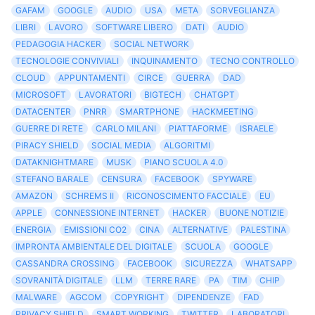
GAFAM
GOOGLE
AUDIO
USA
META
SORVEGLIANZA
LIBRI
LAVORO
SOFTWARE LIBERO
DATI
AUDIO
PEDAGOGIA HACKER
SOCIAL NETWORK
TECNOLOGIE CONVIVIALI
INQUINAMENTO
TECNO CONTROLLO
CLOUD
APPUNTAMENTI
CIRCE
GUERRA
DAD
MICROSOFT
LAVORATORI
BIGTECH
CHATGPT
DATACENTER
PNRR
SMARTPHONE
HACKMEETING
GUERRE DI RETE
CARLO MILANI
PIATTAFORME
ISRAELE
PIRACY SHIELD
SOCIAL MEDIA
ALGORITMI
DATAKNIGHTMARE
MUSK
PIANO SCUOLA 4.0
STEFANO BARALE
CENSURA
FACEBOOK
SPYWARE
AMAZON
SCHREMS II
RICONOSCIMENTO FACCIALE
EU
APPLE
CONNESSIONE INTERNET
HACKER
BUONE NOTIZIE
ENERGIA
EMISSIONI CO2
CINA
ALTERNATIVE
PALESTINA
IMPRONTA AMBIENTALE DEL DIGITALE
SCUOLA
GOOGLE
CASSANDRA CROSSING
FACEBOOK
SICUREZZA
WHATSAPP
SOVRANITÀ DIGITALE
LLM
TERRE RARE
PA
TIM
CHIP
MALWARE
AGCOM
COPYRIGHT
DIPENDENZE
FAD
PRIVACY SHIELD
SMART WORKING
TWITTER
LABORATORI