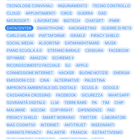
TECNOLOGIE CONVIVIALI
INQUINAMENTO
TECNO CONTROLLO
CLOUD
APPUNTAMENTI
CIRCE
GUERRA
DAD
MICROSOFT
LAVORATORI
BIGTECH
CHATGPT
PNRR
DATACENTER
SMARTPHONE
HACKMEETING
GUERRE DI RETE
CARLO MILANI
PIATTAFORME
ISRAELE
PIRACY SHIELD
SOCIAL MEDIA
ALGORITMI
DATAKNIGHTMARE
MUSK
PIANO SCUOLA 4.0
STEFANO BARALE
CENSURA
FACEBOOK
SPYWARE
AMAZON
SCHREMS II
RICONOSCIMENTO FACCIALE
EU
APPLE
CONNESSIONE INTERNET
HACKER
BUONE NOTIZIE
ENERGIA
EMISSIONI CO2
CINA
ALTERNATIVE
PALESTINA
IMPRONTA AMBIENTALE DEL DIGITALE
SCUOLA
GOOGLE
CASSANDRA CROSSING
FACEBOOK
SICUREZZA
WHATSAPP
SOVRANITÀ DIGITALE
LLM
TERRE RARE
PA
TIM
CHIP
MALWARE
AGCOM
COPYRIGHT
DIPENDENZE
FAD
PRIVACY SHIELD
SMART WORKING
TWITTER
LABORATORI
BIAS COGNITIVI
INTERNET
ANTITRUST
INSEGNANTI
GARANTE PRIVACY
PALANTIR
FRANCIA
ESTRATTIVISMO