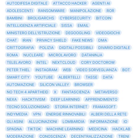
AUTODIFESA DIGITALE
ATTACCO HACKER
AGENTI AI
ADOLESCENTI
RANSOMWARE
MANIPOLAZIONE
ROR
BAMBINI
BROLIGARCHS
CYBERSECURITY
BITCOIN
INTELLIGENZA ARTIFICIALE
SISSA
EMAIL
MINISTERO DELL'ISTRUZIONE
DEGOOGLING
VIDEOGIOCHI
CHAT
IRAN
PRIVACY SHIELD
FAKE NEWS
DMA
CRITTOGRAFIA
POLIZIA
DIGITALI POSSIBILI
DIVARIO DIGITALE
ROMA
NUCLEARE
MICROLAVORO
DATANINJA
TELELAVORO
INTEL
NEXTCLOUD
CORY DOCTOROW
PETER THIEL
INSTAGRAM
WEB
VIDEO SORVEGLIANZA
BOT
SMART CITY
YOUTUBE
ALBERTELLI
TASSE
DATA
AUTOMAZIONE
SILICON VALLEY
BROWSER
NO TECH 4 APARTHEID
X
FANTASCIENZA
METAVERSO
NEXA
HACKTIVISM
DEEP LEARNING
APPRENDIMENTO
TECNO SOLUZIONISMO
STORIA INTERNET
FRAMASOFT
INDYMEDIA
VPN
ENERGIE RINNOVABILI
ALBERI DELLA RETE
GLI ASINI
ALLUCINAZIONI
LOMBARDIA
INFORMAZIONE
IO
SPAGNA
TIKTOK
MACHINE LEARNING
MEDICINA
HACKLAB
MODERAZIONE
CONOSCENZA
DECENTRALIZZAZIONE
TRENI