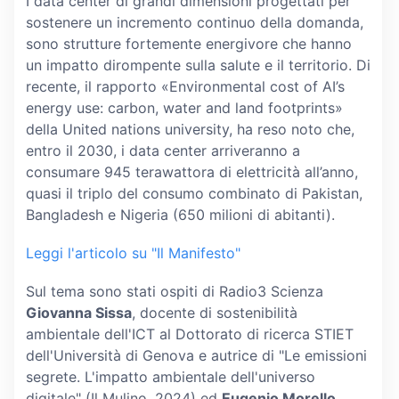
I data center di grandi dimensioni progettati per
sostenere un incremento continuo della domanda,
sono strutture fortemente energivore che hanno
un impatto dirompente sulla salute e il territorio. Di
recente, il rapporto «Environmental cost of AI’s
energy use: carbon, water and land footprints»
della United nations university, ha reso noto che,
entro il 2030, i data center arriveranno a
consumare 945 terawattora di elettricità all’anno,
quasi il triplo del consumo combinato di Pakistan,
Bangladesh e Nigeria (650 milioni di abitanti).
Leggi l'articolo su "Il Manifesto"
Sul tema sono stati ospiti di Radio3 Scienza
Giovanna Sissa
, docente di sostenibilità
ambientale dell'ICT al Dottorato di ricerca STIET
dell'Università di Genova e autrice di "Le emissioni
segrete. L'impatto ambientale dell'universo
digitale" (Il Mulino, 2024) ed
Eugenio Morello
,