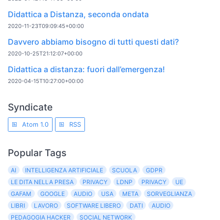
Didattica a Distanza, seconda ondata
2020-11-23T09:09:45+00:00
Davvero abbiamo bisogno di tutti questi dati?
2020-10-25T21:12:07+00:00
Didattica a distanza: fuori dall’emergenza!
2020-04-15T10:27:00+00:00
Syndicate
Atom 1.0
RSS
Popular Tags
AI
INTELLIGENZA ARTIFICIALE
SCUOLA
GDPR
LE DITA NELLA PRESA
PRIVACY
LDNP
PRIVACY
UE
GAFAM
GOOGLE
AUDIO
USA
META
SORVEGLIANZA
LIBRI
LAVORO
SOFTWARE LIBERO
DATI
AUDIO
PEDAGOGIA HACKER
SOCIAL NETWORK