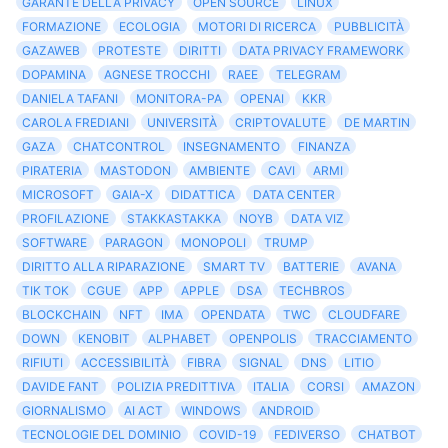
GARANTE DELLA PRIVACY
OPEN SOURCE
LINUX
FORMAZIONE
ECOLOGIA
MOTORI DI RICERCA
PUBBLICITÀ
GAZAWEB
PROTESTE
DIRITTI
DATA PRIVACY FRAMEWORK
DOPAMINA
AGNESE TROCCHI
RAEE
TELEGRAM
DANIELA TAFANI
MONITORA-PA
OPENAI
KKR
CAROLA FREDIANI
UNIVERSITÀ
CRIPTOVALUTE
DE MARTIN
GAZA
CHATCONTROL
INSEGNAMENTO
FINANZA
PIRATERIA
MASTODON
AMBIENTE
CAVI
ARMI
MICROSOFT
GAIA-X
DIDATTICA
DATA CENTER
PROFILAZIONE
STAKKASTAKKA
NOYB
DATA VIZ
SOFTWARE
PARAGON
MONOPOLI
TRUMP
DIRITTO ALLA RIPARAZIONE
SMART TV
BATTERIE
AVANA
TIK TOK
CGUE
APP
APPLE
DSA
TECHBROS
BLOCKCHAIN
NFT
IMA
OPENDATA
TWC
CLOUDFARE
DOWN
KENOBIT
ALPHABET
OPENPOLIS
TRACCIAMENTO
RIFIUTI
ACCESSIBILITÀ
FIBRA
SIGNAL
DNS
LITIO
DAVIDE FANT
POLIZIA PREDITTIVA
ITALIA
CORSI
AMAZON
GIORNALISMO
AI ACT
WINDOWS
ANDROID
TECNOLOGIE DEL DOMINIO
COVID-19
FEDIVERSO
CHATBOT