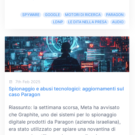
SPYWARE
GOOGLE
MOTORI DI RICERCA
PARAGON
LDNP
LE DITA NELLA PRESA
AUDIO
7th Feb 2025
Spionaggio e abusi tecnologici: aggiornamenti sul
caso Paragon
Riassunto: la settimana scorsa, Meta ha avvisato
che Graphite, uno dei sistemi per lo spionaggio
digitale prodotti da Paragon (azienda israeliana),
era stato utilizzato per spiare una novantina di