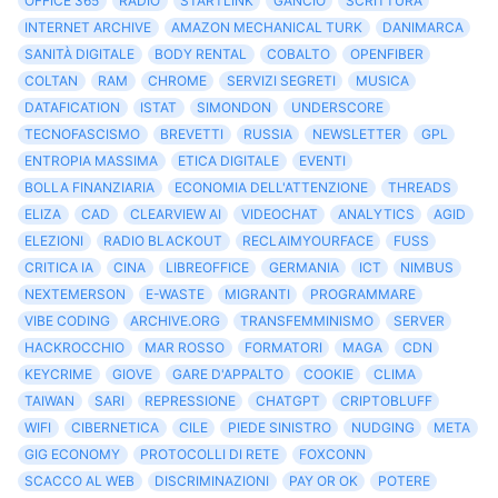
OFFICE 365
RADIO
STARTLINK
GANCIO
SCRITTURA
INTERNET ARCHIVE
AMAZON MECHANICAL TURK
DANIMARCA
SANITÀ DIGITALE
BODY RENTAL
COBALTO
OPENFIBER
COLTAN
RAM
CHROME
SERVIZI SEGRETI
MUSICA
DATAFICATION
ISTAT
SIMONDON
UNDERSCORE
TECNOFASCISMO
BREVETTI
RUSSIA
NEWSLETTER
GPL
ENTROPIA MASSIMA
ETICA DIGITALE
EVENTI
BOLLA FINANZIARIA
ECONOMIA DELL'ATTENZIONE
THREADS
ELIZA
CAD
CLEARVIEW AI
VIDEOCHAT
ANALYTICS
AGID
ELEZIONI
RADIO BLACKOUT
RECLAIMYOURFACE
FUSS
CRITICA IA
CINA
LIBREOFFICE
GERMANIA
ICT
NIMBUS
NEXTEMERSON
E-WASTE
MIGRANTI
PROGRAMMARE
VIBE CODING
ARCHIVE.ORG
TRANSFEMMINISMO
SERVER
HACKROCCHIO
MAR ROSSO
FORMATORI
MAGA
CDN
KEYCRIME
GIOVE
GARE D'APPALTO
COOKIE
CLIMA
TAIWAN
SARI
REPRESSIONE
CHATGPT
CRIPTOBLUFF
WIFI
CIBERNETICA
CILE
PIEDE SINISTRO
NUDGING
META
GIG ECONOMY
PROTOCOLLI DI RETE
FOXCONN
SCACCO AL WEB
DISCRIMINAZIONI
PAY OR OK
POTERE