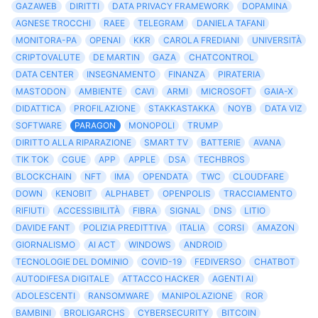
GAZAWEB
DIRITTI
DATA PRIVACY FRAMEWORK
DOPAMINA
AGNESE TROCCHI
RAEE
TELEGRAM
DANIELA TAFANI
MONITORA-PA
OPENAI
KKR
CAROLA FREDIANI
UNIVERSITÀ
CRIPTOVALUTE
DE MARTIN
GAZA
CHATCONTROL
DATA CENTER
INSEGNAMENTO
FINANZA
PIRATERIA
MASTODON
AMBIENTE
CAVI
ARMI
MICROSOFT
GAIA-X
DIDATTICA
PROFILAZIONE
STAKKASTAKKA
NOYB
DATA VIZ
SOFTWARE
PARAGON
MONOPOLI
TRUMP
DIRITTO ALLA RIPARAZIONE
SMART TV
BATTERIE
AVANA
TIK TOK
CGUE
APP
APPLE
DSA
TECHBROS
BLOCKCHAIN
NFT
IMA
OPENDATA
TWC
CLOUDFARE
DOWN
KENOBIT
ALPHABET
OPENPOLIS
TRACCIAMENTO
RIFIUTI
ACCESSIBILITÀ
FIBRA
SIGNAL
DNS
LITIO
DAVIDE FANT
POLIZIA PREDITTIVA
ITALIA
CORSI
AMAZON
GIORNALISMO
AI ACT
WINDOWS
ANDROID
TECNOLOGIE DEL DOMINIO
COVID-19
FEDIVERSO
CHATBOT
AUTODIFESA DIGITALE
ATTACCO HACKER
AGENTI AI
ADOLESCENTI
RANSOMWARE
MANIPOLAZIONE
ROR
BAMBINI
BROLIGARCHS
CYBERSECURITY
BITCOIN