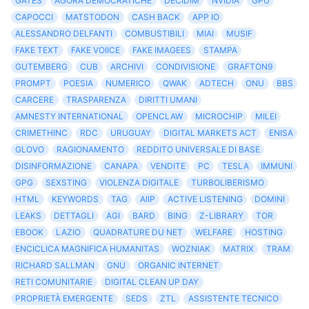
GATES
AGORÀ DEMOCRATICHE
DECIDIM
NVIDIA
GPU
CAPOCCI
MATSTODON
CASH BACK
APP IO
ALESSANDRO DELFANTI
COMBUSTIBILI
MIAI
MUSIF
FAKE TEXT
FAKE VOIICE
FAKE IMAGEES
STAMPA
GUTEMBERG
CUB
ARCHIVI
CONDIVISIONE
GRAFTON9
PROMPT
POESIA
NUMERICO
QWAK
ADTECH
ONU
BBS
CARCERE
TRASPARENZA
DIRITTI UMANI
AMNESTY INTERNATIONAL
OPENCLAW
MICROCHIP
MILEI
CRIMETHINC
RDC
URUGUAY
DIGITAL MARKETS ACT
ENISA
GLOVO
RAGIONAMENTO
REDDITO UNIVERSALE DI BASE
DISINFORMAZIONE
CANAPA
VENDITE
PC
TESLA
IMMUNI
GPG
SEXSTING
VIOLENZA DIGITALE
TURBOLIBERISMO
HTML
KEYWORDS
TAG
AIIP
ACTIVE LISTENING
DOMINI
LEAKS
DETTAGLI
AGI
BARD
BING
Z-LIBRARY
TOR
EBOOK
LAZIO
QUADRATURE DU NET
WELFARE
HOSTING
ENCICLICA MAGNIFICA HUMANITAS
WOZNIAK
MATRIX
TRAM
RICHARD SALLMAN
GNU
ORGANIC INTERNET
RETI COMUNITARIE
DIGITAL CLEAN UP DAY
PROPRIETÀ EMERGENTE
SEDS
ZTL
ASSISTENTE TECNICO