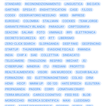
STANDARD
RICONONDIZIONAMENTO
LINGUISTICA
BIG DATA
GARTNER
SPESA IT
ENSHITTIFICATION
CASE
F/LOSS
CODEX
OSSERVATORIO NESSUNO
WEB3
IMPRESE
EURODAC
COLOMBIA
STALLMAN
COCKIES
TEAM JORGE
GARANTE PRIVACY IRLANDA
PARAGUAY
CRIPTOGRAFIA
SEACOM
SALAMI
FOTO
VIMINALE
IRPI
ELETTRONICA
DECRETO SICUREZZA
IOT
RTT
LIBERISMO
ZERO-CLICK SEARCH
SLOPAGANDA
DEEP FAKE
GEOFENCING
STARTUP
THUNDERBIRD
EVASIONE FISCALE
RWANDA
INDIA
CHIP 4
SIAE
COLLETTIVA
SINDACATO
TELECAMERE
TRADUZIONI
RESPIRO
WECHAT
/E/
CYBERPUNK
MINERVA
ITU
FREDIANI
PROFITTO
REALTÀ AUMENTATA
VISORI
IAN MURDOCK
SUCHIR BALAJI
FORMAZIONI
5G
ELETTROMAGNETISMO
COLAO
DRM
HDMI
HDCP
WARM UP
GE-120
HATE SPEECH
ELEUTERA
PROPAGANDA
PAGOPA
CORPI
JONATHAN CRARY
TERRA BRUCIATA
CARICO COGNITIVO
FEED RSS
BLOB
MORDICCHIO
RICERCA SCIENTIFICA
MAXI
LUDDISMO