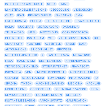
INTELLIGENZA ARTIFICIALE
SISSA
EMAIL
MINISTERO DELL'ISTRUZIONE
DEGOOGLING
VIDEOGIOCHI
CHAT
IRAN
PRIVACY SHIELD
FAKE NEWS
DMA
CRITTOGRAFIA
POLIZIA
DIGITALI POSSIBILI
DIVARIO DIGITALE
ROMA
NUCLEARE
MICROLAVORO
DATANINJA
TELELAVORO
INTEL
NEXTCLOUD
CORY DOCTOROW
PETER THIEL
INSTAGRAM
WEB
VIDEO SORVEGLIANZA
BOT
SMART CITY
YOUTUBE
ALBERTELLI
TASSE
DATA
AUTOMAZIONE
SILICON VALLEY
BROWSER
NO TECH 4 APARTHEID
X
FANTASCIENZA
METAVERSO
NEXA
HACKTIVISM
DEEP LEARNING
APPRENDIMENTO
TECNO SOLUZIONISMO
STORIA INTERNET
FRAMASOFT
INDYMEDIA
VPN
ENERGIE RINNOVABILI
ALBERI DELLA RETE
GLI ASINI
ALLUCINAZIONI
LOMBARDIA
INFORMAZIONE
IO
SPAGNA
TIKTOK
MACHINE LEARNING
MEDICINA
HACKLAB
MODERAZIONE
CONOSCENZA
DECENTRALIZZAZIONE
TRENI
SEMICONDUTTORI
INCLUSIVE DESIGN
DEEPSEEK
INSTANT MESSAGING
AARON SWARTZ
GAMIFICATION