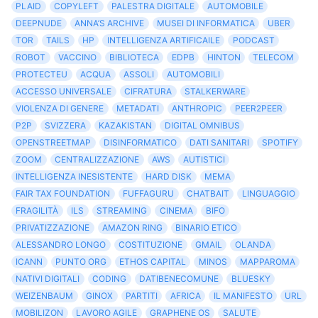
PLAID
COPYLEFT
PALESTRA DIGITALE
AUTOMOBILE
DEEPNUDE
ANNA’S ARCHIVE
MUSEI DI INFORMATICA
UBER
TOR
TAILS
HP
INTELLIGENZA ARTIFICAILE
PODCAST
ROBOT
VACCINO
BIBLIOTECA
EDPB
HINTON
TELECOM
PROTECTEU
ACQUA
ASSOLI
AUTOMOBILI
ACCESSO UNIVERSALE
CIFRATURA
STALKERWARE
VIOLENZA DI GENERE
METADATI
ANTHROPIC
PEER2PEER
P2P
SVIZZERA
KAZAKISTAN
DIGITAL OMNIBUS
OPENSTREETMAP
DISINFORMATICO
DATI SANITARI
SPOTIFY
ZOOM
CENTRALIZZAZIONE
AWS
AUTISTICI
INTELLIGENZA INESISTENTE
HARD DISK
MEMA
FAIR TAX FOUNDATION
FUFFAGURU
CHATBAIT
LINGUAGGIO
FRAGILITÀ
ILS
STREAMING
CINEMA
BIFO
PRIVATIZZAZIONE
AMAZON RING
BINARIO ETICO
ALESSANDRO LONGO
COSTITUZIONE
GMAIL
OLANDA
ICANN
PUNTO ORG
ETHOS CAPITAL
MINOS
MAPPAROMA
NATIVI DIGITALI
CODING
DATIBENECOMUNE
BLUESKY
WEIZENBAUM
GINOX
PARTITI
AFRICA
IL MANIFESTO
URL
MOBILIZON
LAVORO AGILE
GRAPHENE OS
SALUTE