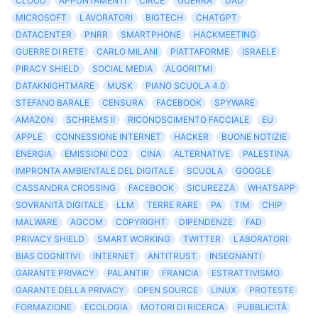
CLOUD
APPUNTAMENTI
CIRCE
GUERRA
DAD
MICROSOFT
LAVORATORI
BIGTECH
CHATGPT
DATACENTER
PNRR
SMARTPHONE
HACKMEETING
GUERRE DI RETE
CARLO MILANI
PIATTAFORME
ISRAELE
PIRACY SHIELD
SOCIAL MEDIA
ALGORITMI
DATAKNIGHTMARE
MUSK
PIANO SCUOLA 4.0
STEFANO BARALE
CENSURA
FACEBOOK
SPYWARE
AMAZON
SCHREMS II
RICONOSCIMENTO FACCIALE
EU
APPLE
CONNESSIONE INTERNET
HACKER
BUONE NOTIZIE
ENERGIA
EMISSIONI CO2
CINA
ALTERNATIVE
PALESTINA
IMPRONTA AMBIENTALE DEL DIGITALE
SCUOLA
GOOGLE
CASSANDRA CROSSING
FACEBOOK
SICUREZZA
WHATSAPP
SOVRANITÀ DIGITALE
LLM
TERRE RARE
PA
TIM
CHIP
MALWARE
AGCOM
COPYRIGHT
DIPENDENZE
FAD
PRIVACY SHIELD
SMART WORKING
TWITTER
LABORATORI
BIAS COGNITIVI
INTERNET
ANTITRUST
INSEGNANTI
GARANTE PRIVACY
PALANTIR
FRANCIA
ESTRATTIVISMO
GARANTE DELLA PRIVACY
OPEN SOURCE
LINUX
PROTESTE
FORMAZIONE
ECOLOGIA
MOTORI DI RICERCA
PUBBLICITÀ