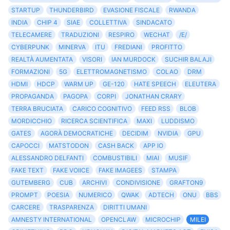
STARTUP
THUNDERBIRD
EVASIONE FISCALE
RWANDA
INDIA
CHIP 4
SIAE
COLLETTIVA
SINDACATO
TELECAMERE
TRADUZIONI
RESPIRO
WECHAT
/E/
CYBERPUNK
MINERVA
ITU
FREDIANI
PROFITTO
REALTÀ AUMENTATA
VISORI
IAN MURDOCK
SUCHIR BALAJI
FORMAZIONI
5G
ELETTROMAGNETISMO
COLAO
DRM
HDMI
HDCP
WARM UP
GE-120
HATE SPEECH
ELEUTERA
PROPAGANDA
PAGOPA
CORPI
JONATHAN CRARY
TERRA BRUCIATA
CARICO COGNITIVO
FEED RSS
BLOB
MORDICCHIO
RICERCA SCIENTIFICA
MAXI
LUDDISMO
GATES
AGORÀ DEMOCRATICHE
DECIDIM
NVIDIA
GPU
CAPOCCI
MATSTODON
CASH BACK
APP IO
ALESSANDRO DELFANTI
COMBUSTIBILI
MIAI
MUSIF
FAKE TEXT
FAKE VOIICE
FAKE IMAGEES
STAMPA
GUTEMBERG
CUB
ARCHIVI
CONDIVISIONE
GRAFTON9
PROMPT
POESIA
NUMERICO
QWAK
ADTECH
ONU
BBS
CARCERE
TRASPARENZA
DIRITTI UMANI
AMNESTY INTERNATIONAL
OPENCLAW
MICROCHIP
MILEI