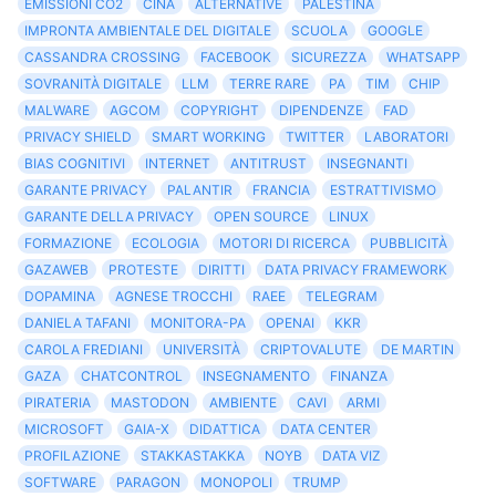
EMISSIONI CO2
CINA
ALTERNATIVE
PALESTINA
IMPRONTA AMBIENTALE DEL DIGITALE
SCUOLA
GOOGLE
CASSANDRA CROSSING
FACEBOOK
SICUREZZA
WHATSAPP
SOVRANITÀ DIGITALE
LLM
TERRE RARE
PA
TIM
CHIP
MALWARE
AGCOM
COPYRIGHT
DIPENDENZE
FAD
PRIVACY SHIELD
SMART WORKING
TWITTER
LABORATORI
BIAS COGNITIVI
INTERNET
ANTITRUST
INSEGNANTI
GARANTE PRIVACY
PALANTIR
FRANCIA
ESTRATTIVISMO
GARANTE DELLA PRIVACY
OPEN SOURCE
LINUX
FORMAZIONE
ECOLOGIA
MOTORI DI RICERCA
PUBBLICITÀ
GAZAWEB
PROTESTE
DIRITTI
DATA PRIVACY FRAMEWORK
DOPAMINA
AGNESE TROCCHI
RAEE
TELEGRAM
DANIELA TAFANI
MONITORA-PA
OPENAI
KKR
CAROLA FREDIANI
UNIVERSITÀ
CRIPTOVALUTE
DE MARTIN
GAZA
CHATCONTROL
INSEGNAMENTO
FINANZA
PIRATERIA
MASTODON
AMBIENTE
CAVI
ARMI
MICROSOFT
GAIA-X
DIDATTICA
DATA CENTER
PROFILAZIONE
STAKKASTAKKA
NOYB
DATA VIZ
SOFTWARE
PARAGON
MONOPOLI
TRUMP