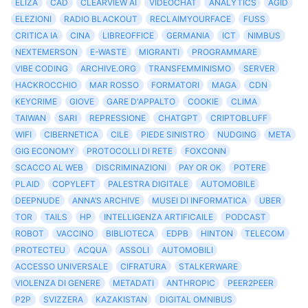
ELIZA
CAD
CLEARVIEW AI
VIDEOCHAT
ANALYTICS
AGID
ELEZIONI
RADIO BLACKOUT
RECLAIMYOURFACE
FUSS
CRITICA IA
CINA
LIBREOFFICE
GERMANIA
ICT
NIMBUS
NEXTEMERSON
E-WASTE
MIGRANTI
PROGRAMMARE
VIBE CODING
ARCHIVE.ORG
TRANSFEMMINISMO
SERVER
HACKROCCHIO
MAR ROSSO
FORMATORI
MAGA
CDN
KEYCRIME
GIOVE
GARE D'APPALTO
COOKIE
CLIMA
TAIWAN
SARI
REPRESSIONE
CHATGPT
CRIPTOBLUFF
WIFI
CIBERNETICA
CILE
PIEDE SINISTRO
NUDGING
META
GIG ECONOMY
PROTOCOLLI DI RETE
FOXCONN
SCACCO AL WEB
DISCRIMINAZIONI
PAY OR OK
POTERE
PLAID
COPYLEFT
PALESTRA DIGITALE
AUTOMOBILE
DEEPNUDE
ANNA’S ARCHIVE
MUSEI DI INFORMATICA
UBER
TOR
TAILS
HP
INTELLIGENZA ARTIFICAILE
PODCAST
ROBOT
VACCINO
BIBLIOTECA
EDPB
HINTON
TELECOM
PROTECTEU
ACQUA
ASSOLI
AUTOMOBILI
ACCESSO UNIVERSALE
CIFRATURA
STALKERWARE
VIOLENZA DI GENERE
METADATI
ANTHROPIC
PEER2PEER
P2P
SVIZZERA
KAZAKISTAN
DIGITAL OMNIBUS