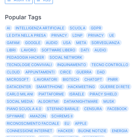
Popular Tags
AI
INTELLIGENZA ARTIFICIALE
SCUOLA
GDPR
LE DITA NELLA PRESA
PRIVACY
LDNP
PRIVACY
UE
GAFAM
GOOGLE
AUDIO
USA
META
SORVEGLIANZA
LIBRI
LAVORO
SOFTWARE LIBERO
DATI
AUDIO
PEDAGOGIA HACKER
SOCIAL NETWORK
TECNOLOGIE CONVIVIALI
INQUINAMENTO
TECNO CONTROLLO
CLOUD
APPUNTAMENTI
CIRCE
GUERRA
DAD
MICROSOFT
LAVORATORI
BIGTECH
CHATGPT
PNRR
DATACENTER
SMARTPHONE
HACKMEETING
GUERRE DI RETE
CARLO MILANI
PIATTAFORME
ISRAELE
PIRACY SHIELD
SOCIAL MEDIA
ALGORITMI
DATAKNIGHTMARE
MUSK
PIANO SCUOLA 4.0
STEFANO BARALE
CENSURA
FACEBOOK
SPYWARE
AMAZON
SCHREMS II
RICONOSCIMENTO FACCIALE
EU
APPLE
CONNESSIONE INTERNET
HACKER
BUONE NOTIZIE
ENERGIA