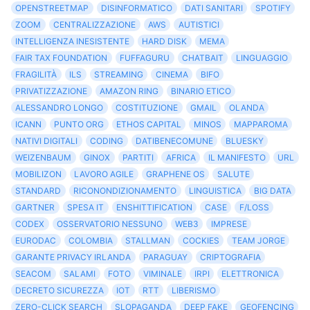
OPENSTREETMAP
DISINFORMATICO
DATI SANITARI
SPOTIFY
ZOOM
CENTRALIZZAZIONE
AWS
AUTISTICI
INTELLIGENZA INESISTENTE
HARD DISK
MEMA
FAIR TAX FOUNDATION
FUFFAGURU
CHATBAIT
LINGUAGGIO
FRAGILITÀ
ILS
STREAMING
CINEMA
BIFO
PRIVATIZZAZIONE
AMAZON RING
BINARIO ETICO
ALESSANDRO LONGO
COSTITUZIONE
GMAIL
OLANDA
ICANN
PUNTO ORG
ETHOS CAPITAL
MINOS
MAPPAROMA
NATIVI DIGITALI
CODING
DATIBENECOMUNE
BLUESKY
WEIZENBAUM
GINOX
PARTITI
AFRICA
IL MANIFESTO
URL
MOBILIZON
LAVORO AGILE
GRAPHENE OS
SALUTE
STANDARD
RICONONDIZIONAMENTO
LINGUISTICA
BIG DATA
GARTNER
SPESA IT
ENSHITTIFICATION
CASE
F/LOSS
CODEX
OSSERVATORIO NESSUNO
WEB3
IMPRESE
EURODAC
COLOMBIA
STALLMAN
COCKIES
TEAM JORGE
GARANTE PRIVACY IRLANDA
PARAGUAY
CRIPTOGRAFIA
SEACOM
SALAMI
FOTO
VIMINALE
IRPI
ELETTRONICA
DECRETO SICUREZZA
IOT
RTT
LIBERISMO
ZERO-CLICK SEARCH
SLOPAGANDA
DEEP FAKE
GEOFENCING