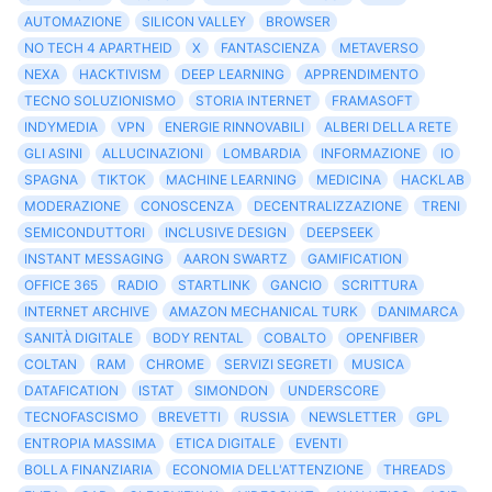
AUTOMAZIONE
SILICON VALLEY
BROWSER
NO TECH 4 APARTHEID
X
FANTASCIENZA
METAVERSO
NEXA
HACKTIVISM
DEEP LEARNING
APPRENDIMENTO
TECNO SOLUZIONISMO
STORIA INTERNET
FRAMASOFT
INDYMEDIA
VPN
ENERGIE RINNOVABILI
ALBERI DELLA RETE
GLI ASINI
ALLUCINAZIONI
LOMBARDIA
INFORMAZIONE
IO
SPAGNA
TIKTOK
MACHINE LEARNING
MEDICINA
HACKLAB
MODERAZIONE
CONOSCENZA
DECENTRALIZZAZIONE
TRENI
SEMICONDUTTORI
INCLUSIVE DESIGN
DEEPSEEK
INSTANT MESSAGING
AARON SWARTZ
GAMIFICATION
OFFICE 365
RADIO
STARTLINK
GANCIO
SCRITTURA
INTERNET ARCHIVE
AMAZON MECHANICAL TURK
DANIMARCA
SANITÀ DIGITALE
BODY RENTAL
COBALTO
OPENFIBER
COLTAN
RAM
CHROME
SERVIZI SEGRETI
MUSICA
DATAFICATION
ISTAT
SIMONDON
UNDERSCORE
TECNOFASCISMO
BREVETTI
RUSSIA
NEWSLETTER
GPL
ENTROPIA MASSIMA
ETICA DIGITALE
EVENTI
BOLLA FINANZIARIA
ECONOMIA DELL'ATTENZIONE
THREADS