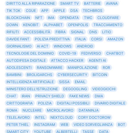
DIRITTO ALLA RIPARAZIONE
SMART TV
BATTERIE
AVANA
TIK TOK
CGUE
APP
APPLE
DSA
TECHBROS
BLOCKCHAIN
NFT
IMA
OPENDATA
TWC
CLOUDFARE
DOWN
KENOBIT
ALPHABET
OPENPOLIS
TRACCIAMENTO
RIFIUTI
ACCESSIBILITÀ
FIBRA
SIGNAL
DNS
LITIO
DAVIDE FANT
POLIZIA PREDITTIVA
ITALIA
CORSI
AMAZON
GIORNALISMO
AI ACT
WINDOWS
ANDROID
TECNOLOGIE DEL DOMINIO
COVID-19
FEDIVERSO
CHATBOT
AUTODIFESA DIGITALE
ATTACCO HACKER
AGENTI AI
ADOLESCENTI
RANSOMWARE
MANIPOLAZIONE
ROR
BAMBINI
BROLIGARCHS
CYBERSECURITY
BITCOIN
INTELLIGENZA ARTIFICIALE
SISSA
EMAIL
MINISTERO DELL'ISTRUZIONE
DEGOOGLING
VIDEOGIOCHI
CHAT
IRAN
PRIVACY SHIELD
FAKE NEWS
DMA
CRITTOGRAFIA
POLIZIA
DIGITALI POSSIBILI
DIVARIO DIGITALE
ROMA
NUCLEARE
MICROLAVORO
DATANINJA
TELELAVORO
INTEL
NEXTCLOUD
CORY DOCTOROW
PETER THIEL
INSTAGRAM
WEB
VIDEO SORVEGLIANZA
BOT
SMART CITY
YOUTUBE
ALBERTELLI
TASSE
DATA