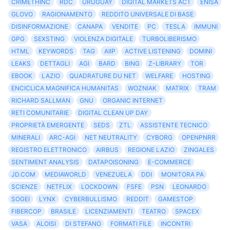
CRIMETHINC
RDC
URUGUAY
DIGITAL MARKETS ACT
ENISA
GLOVO
RAGIONAMENTO
REDDITO UNIVERSALE DI BASE
DISINFORMAZIONE
CANAPA
VENDITE
PC
TESLA
IMMUNI
GPG
SEXSTING
VIOLENZA DIGITALE
TURBOLIBERISMO
HTML
KEYWORDS
TAG
AIIP
ACTIVE LISTENING
DOMINI
LEAKS
DETTAGLI
AGI
BARD
BING
Z-LIBRARY
TOR
EBOOK
LAZIO
QUADRATURE DU NET
WELFARE
HOSTING
ENCICLICA MAGNIFICA HUMANITAS
WOZNIAK
MATRIX
TRAM
RICHARD SALLMAN
GNU
ORGANIC INTERNET
RETI COMUNITARIE
DIGITAL CLEAN UP DAY
PROPRIETÀ EMERGENTE
SEDS
ZTL
ASSISTENTE TECNICO
MINERALI
ARC-AGI
NET NEUTRALITY
CYBORG
OPENPNRR
REGISTRO ELETTRONICO
AIRBUS
REGIONE LAZIO
ZINGALES
SENTIMENT ANALYSIS
DATAPOISONING
E-COMMERCE
JD.COM
MEDIAWORLD
VENEZUELA
DDI
MONITORA PA
SCIENZE
NETFLIX
LOCKDOWN
FSFE
PSN
LEONARDO
SOGEI
LYNX
CYBERBULLISMO
REDDIT
GAMESTOP
FIBERCOP
BRASILE
LICENZIAMENTI
TEATRO
SPACEX
VASA
ALOISI
DI STEFANO
FORMATI FILE
INCONTRI