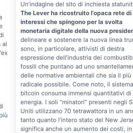
Un’indagine del sito di inchiesta statuni
The Lever ha ricostruito l’opaca rete di
a
interessi che spingono per la svolta
e
monetaria digitale della nuova preside
di
delineare e sostenere la nuova linea tr
 al
sono, in particolare, attivisti di destra
’ex
espressione dell’industria dei combustibi
fossili che puntano ad uno smantellame
delle normative ambientali che sia il più
radicale possibile. Come noto, il sistem
bitcoin consuma immensi quantitativi di
energia. I soli “minatori” presenti negli S
di
Uniti utilizzano 70 tetrawattora in un an
più
tanto quanto l’intero stato del New Jers
significa anche un aumento dei costi, in