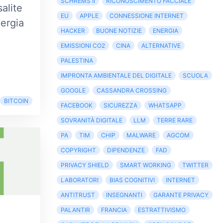
SCHREMS II
RICONOSCIMENTO FACCIALE
alite
EU
APPLE
CONNESSIONE INTERNET
nergia
HACKER
BUONE NOTIZIE
ENERGIA
EMISSIONI CO2
CINA
ALTERNATIVE
PALESTINA
IMPRONTA AMBIENTALE DEL DIGITALE
SCUOLA
GOOGLE
CASSANDRA CROSSING
BITCOIN
FACEBOOK
SICUREZZA
WHATSAPP
SOVRANITÀ DIGITALE
LLM
TERRE RARE
PA
TIM
CHIP
MALWARE
AGCOM
COPYRIGHT
DIPENDENZE
FAD
PRIVACY SHIELD
SMART WORKING
TWITTER
LABORATORI
BIAS COGNITIVI
INTERNET
ANTITRUST
INSEGNANTI
GARANTE PRIVACY
PALANTIR
FRANCIA
ESTRATTIVISMO