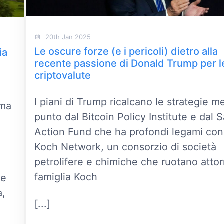
20th Jan 2025
Le oscure forze (e i pericoli) dietro alla
ia
recente passione di Donald Trump per l
criptovalute
e
I piani di Trump ricalcano le strategie m
 ma
punto dal Bitcoin Policy Institute e dal 
Action Fund che ha profondi legami con 
Koch Network, un consorzio di società
petrolifere e chimiche che ruotano attor
famiglia Koch
de
a,
[...]