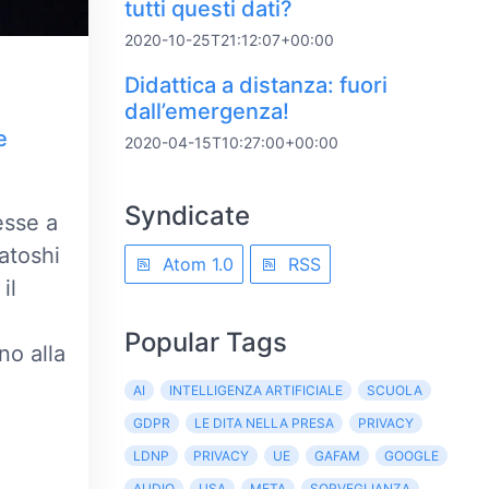
tutti questi dati?
2020-10-25T21:12:07+00:00
Didattica a distanza: fuori
dall’emergenza!
e
2020-04-15T10:27:00+00:00
Syndicate
esse a
Satoshi
Atom 1.0
RSS
il
Popular Tags
no alla
AI
INTELLIGENZA ARTIFICIALE
SCUOLA
GDPR
LE DITA NELLA PRESA
PRIVACY
LDNP
PRIVACY
UE
GAFAM
GOOGLE
AUDIO
USA
META
SORVEGLIANZA