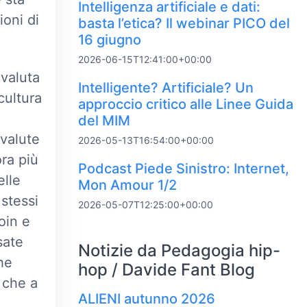
Intelligenza artificiale e dati:
ioni di
basta l’etica? Il webinar PICO del
16 giugno
2026-06-15T12:41:00+00:00
valuta
Intelligente? Artificiale? Un
cultura
approccio critico alle Linee Guida
del MIM
valute
2026-05-13T16:54:00+00:00
ra più
Podcast Piede Sinistro: Internet,
elle
Mon Amour 1/2
 stessi
2026-05-07T12:25:00+00:00
oin e
sate
Notizie da Pedagogia hip-
he
hop / Davide Fant Blog
 che a
ALIENI autunno 2026