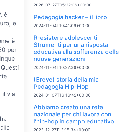
2026-07-27T05:22:06+00:00
A è
Pedagogia hacker – il libro
uro, e
2024-11-04T10:41:09+00:00
R-esistere adolescenti.
Come è
Strumenti per una risposta
’80 per
educativa alla sofferenza delle
cinque
nuove generazioni
. Questi
2024-11-04T10:27:36+00:00
rte
(Breve) storia della mia
Pedagogia Hip-Hop
il via
2024-01-07T16:16:42+00:00
Abbiamo creato una rete
nazionale per chi lavora con
 ha
l’hip-hop in campo educativo
alla
2023-12-27T13:15:34+00:00