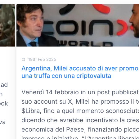
19th Feb 2025
Argentina, Milei accusato di aver prom
una truffa con una criptovaluta
ead
Venerdì 14 febbraio in un post pubblicat
on
suo account su X, Milei ha promosso il 
ook
$Libra, fino a quel momento sconosciut
dicendo che avrebbe incentivato la cres
va
economica del Paese, finanziando picco
imprese e iniziative. “L’Argentina liberal