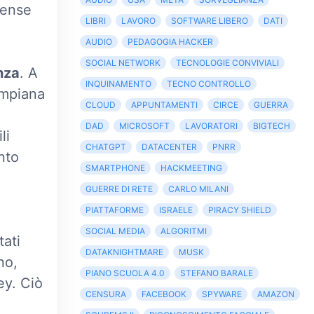
tense
LIBRI
LAVORO
SOFTWARE LIBERO
DATI
AUDIO
PEDAGOGIA HACKER
SOCIAL NETWORK
TECNOLOGIE CONVIVIALI
nza
. A
INQUINAMENTO
TECNO CONTROLLO
umpiana
CLOUD
APPUNTAMENTI
CIRCE
GUERRA
DAD
MICROSOFT
LAVORATORI
BIGTECH
li
CHATGPT
DATACENTER
PNRR
nto
SMARTPHONE
HACKMEETING
GUERRE DI RETE
CARLO MILANI
a
PIATTAFORME
ISRAELE
PIRACY SHIELD
SOCIAL MEDIA
ALGORITMI
tati
DATAKNIGHTMARE
MUSK
no,
PIANO SCUOLA 4.0
STEFANO BARALE
ey. Ciò
CENSURA
FACEBOOK
SPYWARE
AMAZON