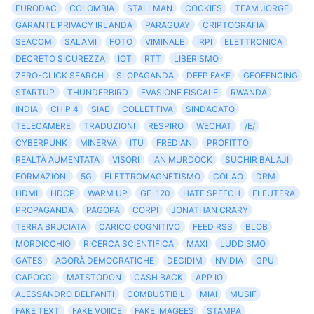
EURODAC
COLOMBIA
STALLMAN
COCKIES
TEAM JORGE
GARANTE PRIVACY IRLANDA
PARAGUAY
CRIPTOGRAFIA
SEACOM
SALAMI
FOTO
VIMINALE
IRPI
ELETTRONICA
DECRETO SICUREZZA
IOT
RTT
LIBERISMO
ZERO-CLICK SEARCH
SLOPAGANDA
DEEP FAKE
GEOFENCING
STARTUP
THUNDERBIRD
EVASIONE FISCALE
RWANDA
INDIA
CHIP 4
SIAE
COLLETTIVA
SINDACATO
TELECAMERE
TRADUZIONI
RESPIRO
WECHAT
/E/
CYBERPUNK
MINERVA
ITU
FREDIANI
PROFITTO
REALTÀ AUMENTATA
VISORI
IAN MURDOCK
SUCHIR BALAJI
FORMAZIONI
5G
ELETTROMAGNETISMO
COLAO
DRM
HDMI
HDCP
WARM UP
GE-120
HATE SPEECH
ELEUTERA
PROPAGANDA
PAGOPA
CORPI
JONATHAN CRARY
TERRA BRUCIATA
CARICO COGNITIVO
FEED RSS
BLOB
MORDICCHIO
RICERCA SCIENTIFICA
MAXI
LUDDISMO
GATES
AGORÀ DEMOCRATICHE
DECIDIM
NVIDIA
GPU
CAPOCCI
MATSTODON
CASH BACK
APP IO
ALESSANDRO DELFANTI
COMBUSTIBILI
MIAI
MUSIF
FAKE TEXT
FAKE VOIICE
FAKE IMAGEES
STAMPA