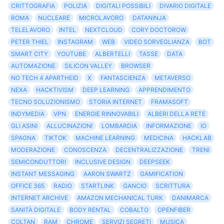
CRITTOGRAFIA
POLIZIA
DIGITALI POSSIBILI
DIVARIO DIGITALE
ROMA
NUCLEARE
MICROLAVORO
DATANINJA
TELELAVORO
INTEL
NEXTCLOUD
CORY DOCTOROW
PETER THIEL
INSTAGRAM
WEB
VIDEO SORVEGLIANZA
BOT
SMART CITY
YOUTUBE
ALBERTELLI
TASSE
DATA
AUTOMAZIONE
SILICON VALLEY
BROWSER
NO TECH 4 APARTHEID
X
FANTASCIENZA
METAVERSO
NEXA
HACKTIVISM
DEEP LEARNING
APPRENDIMENTO
TECNO SOLUZIONISMO
STORIA INTERNET
FRAMASOFT
INDYMEDIA
VPN
ENERGIE RINNOVABILI
ALBERI DELLA RETE
GLI ASINI
ALLUCINAZIONI
LOMBARDIA
INFORMAZIONE
IO
SPAGNA
TIKTOK
MACHINE LEARNING
MEDICINA
HACKLAB
MODERAZIONE
CONOSCENZA
DECENTRALIZZAZIONE
TRENI
SEMICONDUTTORI
INCLUSIVE DESIGN
DEEPSEEK
INSTANT MESSAGING
AARON SWARTZ
GAMIFICATION
OFFICE 365
RADIO
STARTLINK
GANCIO
SCRITTURA
INTERNET ARCHIVE
AMAZON MECHANICAL TURK
DANIMARCA
SANITÀ DIGITALE
BODY RENTAL
COBALTO
OPENFIBER
COLTAN
RAM
CHROME
SERVIZI SEGRETI
MUSICA