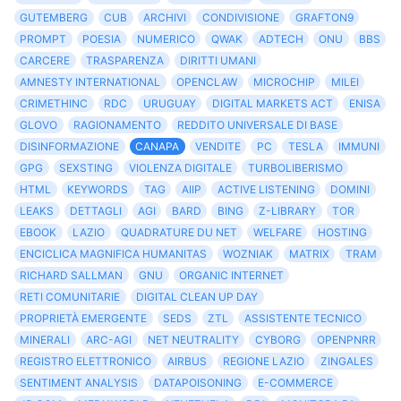
GUTEMBERG
CUB
ARCHIVI
CONDIVISIONE
GRAFTON9
PROMPT
POESIA
NUMERICO
QWAK
ADTECH
ONU
BBS
CARCERE
TRASPARENZA
DIRITTI UMANI
AMNESTY INTERNATIONAL
OPENCLAW
MICROCHIP
MILEI
CRIMETHINC
RDC
URUGUAY
DIGITAL MARKETS ACT
ENISA
GLOVO
RAGIONAMENTO
REDDITO UNIVERSALE DI BASE
DISINFORMAZIONE
CANAPA
VENDITE
PC
TESLA
IMMUNI
GPG
SEXSTING
VIOLENZA DIGITALE
TURBOLIBERISMO
HTML
KEYWORDS
TAG
AIIP
ACTIVE LISTENING
DOMINI
LEAKS
DETTAGLI
AGI
BARD
BING
Z-LIBRARY
TOR
EBOOK
LAZIO
QUADRATURE DU NET
WELFARE
HOSTING
ENCICLICA MAGNIFICA HUMANITAS
WOZNIAK
MATRIX
TRAM
RICHARD SALLMAN
GNU
ORGANIC INTERNET
RETI COMUNITARIE
DIGITAL CLEAN UP DAY
PROPRIETÀ EMERGENTE
SEDS
ZTL
ASSISTENTE TECNICO
MINERALI
ARC-AGI
NET NEUTRALITY
CYBORG
OPENPNRR
REGISTRO ELETTRONICO
AIRBUS
REGIONE LAZIO
ZINGALES
SENTIMENT ANALYSIS
DATAPOISONING
E-COMMERCE