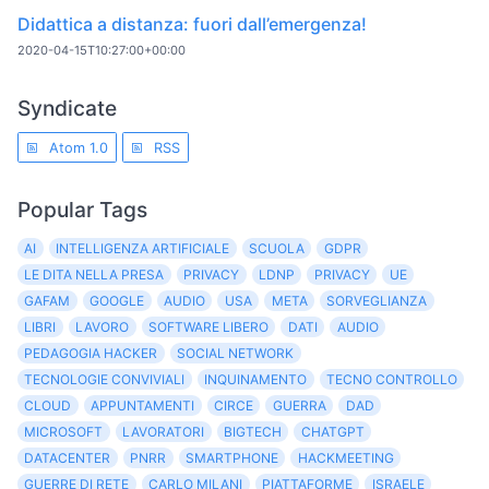
Didattica a distanza: fuori dall’emergenza!
2020-04-15T10:27:00+00:00
Syndicate
Atom 1.0
RSS
Popular Tags
AI
INTELLIGENZA ARTIFICIALE
SCUOLA
GDPR
LE DITA NELLA PRESA
PRIVACY
LDNP
PRIVACY
UE
GAFAM
GOOGLE
AUDIO
USA
META
SORVEGLIANZA
LIBRI
LAVORO
SOFTWARE LIBERO
DATI
AUDIO
PEDAGOGIA HACKER
SOCIAL NETWORK
TECNOLOGIE CONVIVIALI
INQUINAMENTO
TECNO CONTROLLO
CLOUD
APPUNTAMENTI
CIRCE
GUERRA
DAD
MICROSOFT
LAVORATORI
BIGTECH
CHATGPT
DATACENTER
PNRR
SMARTPHONE
HACKMEETING
GUERRE DI RETE
CARLO MILANI
PIATTAFORME
ISRAELE