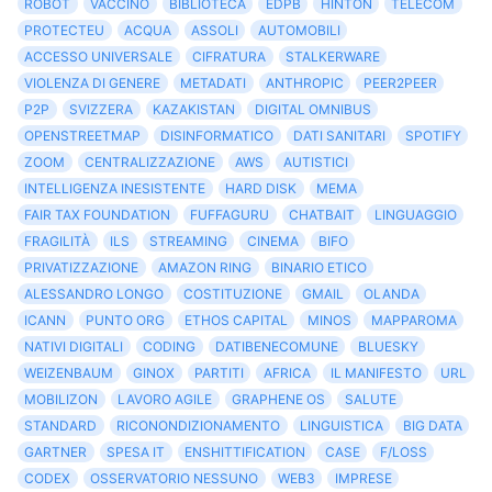
ROBOT
VACCINO
BIBLIOTECA
EDPB
HINTON
TELECOM
PROTECTEU
ACQUA
ASSOLI
AUTOMOBILI
ACCESSO UNIVERSALE
CIFRATURA
STALKERWARE
VIOLENZA DI GENERE
METADATI
ANTHROPIC
PEER2PEER
P2P
SVIZZERA
KAZAKISTAN
DIGITAL OMNIBUS
OPENSTREETMAP
DISINFORMATICO
DATI SANITARI
SPOTIFY
ZOOM
CENTRALIZZAZIONE
AWS
AUTISTICI
INTELLIGENZA INESISTENTE
HARD DISK
MEMA
FAIR TAX FOUNDATION
FUFFAGURU
CHATBAIT
LINGUAGGIO
FRAGILITÀ
ILS
STREAMING
CINEMA
BIFO
PRIVATIZZAZIONE
AMAZON RING
BINARIO ETICO
ALESSANDRO LONGO
COSTITUZIONE
GMAIL
OLANDA
ICANN
PUNTO ORG
ETHOS CAPITAL
MINOS
MAPPAROMA
NATIVI DIGITALI
CODING
DATIBENECOMUNE
BLUESKY
WEIZENBAUM
GINOX
PARTITI
AFRICA
IL MANIFESTO
URL
MOBILIZON
LAVORO AGILE
GRAPHENE OS
SALUTE
STANDARD
RICONONDIZIONAMENTO
LINGUISTICA
BIG DATA
GARTNER
SPESA IT
ENSHITTIFICATION
CASE
F/LOSS
CODEX
OSSERVATORIO NESSUNO
WEB3
IMPRESE