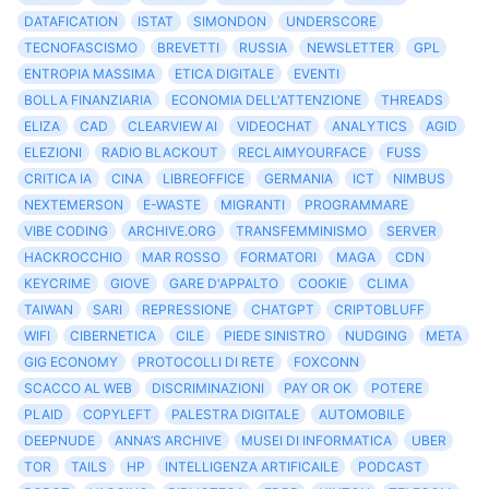
DATAFICATION
ISTAT
SIMONDON
UNDERSCORE
TECNOFASCISMO
BREVETTI
RUSSIA
NEWSLETTER
GPL
ENTROPIA MASSIMA
ETICA DIGITALE
EVENTI
BOLLA FINANZIARIA
ECONOMIA DELL'ATTENZIONE
THREADS
ELIZA
CAD
CLEARVIEW AI
VIDEOCHAT
ANALYTICS
AGID
ELEZIONI
RADIO BLACKOUT
RECLAIMYOURFACE
FUSS
CRITICA IA
CINA
LIBREOFFICE
GERMANIA
ICT
NIMBUS
NEXTEMERSON
E-WASTE
MIGRANTI
PROGRAMMARE
VIBE CODING
ARCHIVE.ORG
TRANSFEMMINISMO
SERVER
HACKROCCHIO
MAR ROSSO
FORMATORI
MAGA
CDN
KEYCRIME
GIOVE
GARE D'APPALTO
COOKIE
CLIMA
TAIWAN
SARI
REPRESSIONE
CHATGPT
CRIPTOBLUFF
WIFI
CIBERNETICA
CILE
PIEDE SINISTRO
NUDGING
META
GIG ECONOMY
PROTOCOLLI DI RETE
FOXCONN
SCACCO AL WEB
DISCRIMINAZIONI
PAY OR OK
POTERE
PLAID
COPYLEFT
PALESTRA DIGITALE
AUTOMOBILE
DEEPNUDE
ANNA’S ARCHIVE
MUSEI DI INFORMATICA
UBER
TOR
TAILS
HP
INTELLIGENZA ARTIFICAILE
PODCAST