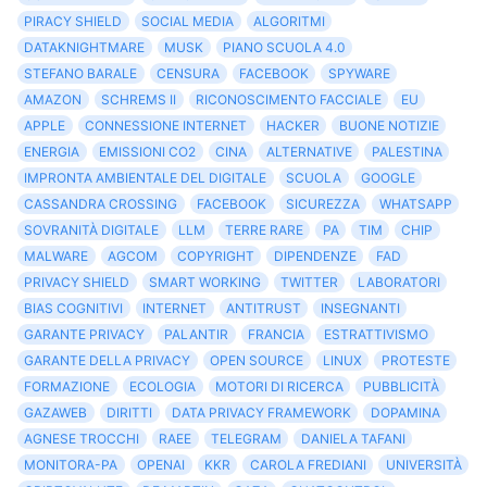
PIRACY SHIELD
SOCIAL MEDIA
ALGORITMI
DATAKNIGHTMARE
MUSK
PIANO SCUOLA 4.0
STEFANO BARALE
CENSURA
FACEBOOK
SPYWARE
AMAZON
SCHREMS II
RICONOSCIMENTO FACCIALE
EU
APPLE
CONNESSIONE INTERNET
HACKER
BUONE NOTIZIE
ENERGIA
EMISSIONI CO2
CINA
ALTERNATIVE
PALESTINA
IMPRONTA AMBIENTALE DEL DIGITALE
SCUOLA
GOOGLE
CASSANDRA CROSSING
FACEBOOK
SICUREZZA
WHATSAPP
SOVRANITÀ DIGITALE
LLM
TERRE RARE
PA
TIM
CHIP
MALWARE
AGCOM
COPYRIGHT
DIPENDENZE
FAD
PRIVACY SHIELD
SMART WORKING
TWITTER
LABORATORI
BIAS COGNITIVI
INTERNET
ANTITRUST
INSEGNANTI
GARANTE PRIVACY
PALANTIR
FRANCIA
ESTRATTIVISMO
GARANTE DELLA PRIVACY
OPEN SOURCE
LINUX
PROTESTE
FORMAZIONE
ECOLOGIA
MOTORI DI RICERCA
PUBBLICITÀ
GAZAWEB
DIRITTI
DATA PRIVACY FRAMEWORK
DOPAMINA
AGNESE TROCCHI
RAEE
TELEGRAM
DANIELA TAFANI
MONITORA-PA
OPENAI
KKR
CAROLA FREDIANI
UNIVERSITÀ