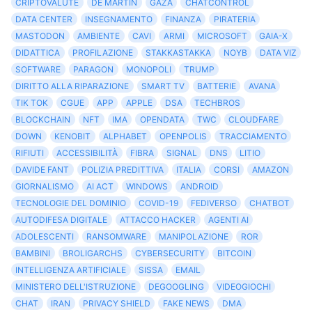
CRIPTOVALUTE
DE MARTIN
GAZA
CHATCONTROL
DATA CENTER
INSEGNAMENTO
FINANZA
PIRATERIA
MASTODON
AMBIENTE
CAVI
ARMI
MICROSOFT
GAIA-X
DIDATTICA
PROFILAZIONE
STAKKASTAKKA
NOYB
DATA VIZ
SOFTWARE
PARAGON
MONOPOLI
TRUMP
DIRITTO ALLA RIPARAZIONE
SMART TV
BATTERIE
AVANA
TIK TOK
CGUE
APP
APPLE
DSA
TECHBROS
BLOCKCHAIN
NFT
IMA
OPENDATA
TWC
CLOUDFARE
DOWN
KENOBIT
ALPHABET
OPENPOLIS
TRACCIAMENTO
RIFIUTI
ACCESSIBILITÀ
FIBRA
SIGNAL
DNS
LITIO
DAVIDE FANT
POLIZIA PREDITTIVA
ITALIA
CORSI
AMAZON
GIORNALISMO
AI ACT
WINDOWS
ANDROID
TECNOLOGIE DEL DOMINIO
COVID-19
FEDIVERSO
CHATBOT
AUTODIFESA DIGITALE
ATTACCO HACKER
AGENTI AI
ADOLESCENTI
RANSOMWARE
MANIPOLAZIONE
ROR
BAMBINI
BROLIGARCHS
CYBERSECURITY
BITCOIN
INTELLIGENZA ARTIFICIALE
SISSA
EMAIL
MINISTERO DELL'ISTRUZIONE
DEGOOGLING
VIDEOGIOCHI
CHAT
IRAN
PRIVACY SHIELD
FAKE NEWS
DMA