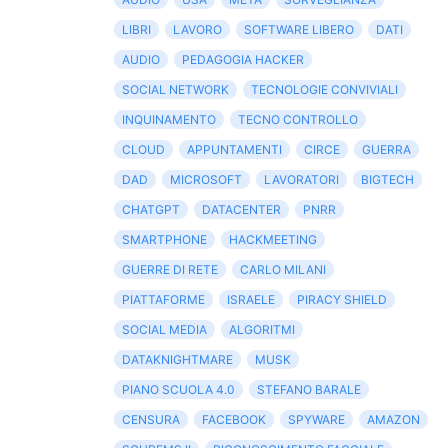
LIBRI
LAVORO
SOFTWARE LIBERO
DATI
AUDIO
PEDAGOGIA HACKER
SOCIAL NETWORK
TECNOLOGIE CONVIVIALI
INQUINAMENTO
TECNO CONTROLLO
CLOUD
APPUNTAMENTI
CIRCE
GUERRA
DAD
MICROSOFT
LAVORATORI
BIGTECH
CHATGPT
DATACENTER
PNRR
SMARTPHONE
HACKMEETING
GUERRE DI RETE
CARLO MILANI
PIATTAFORME
ISRAELE
PIRACY SHIELD
SOCIAL MEDIA
ALGORITMI
DATAKNIGHTMARE
MUSK
PIANO SCUOLA 4.0
STEFANO BARALE
CENSURA
FACEBOOK
SPYWARE
AMAZON