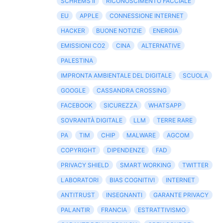
SCHREMS II
RICONOSCIMENTO FACCIALE
EU
APPLE
CONNESSIONE INTERNET
HACKER
BUONE NOTIZIE
ENERGIA
EMISSIONI CO2
CINA
ALTERNATIVE
PALESTINA
IMPRONTA AMBIENTALE DEL DIGITALE
SCUOLA
GOOGLE
CASSANDRA CROSSING
FACEBOOK
SICUREZZA
WHATSAPP
SOVRANITÀ DIGITALE
LLM
TERRE RARE
PA
TIM
CHIP
MALWARE
AGCOM
COPYRIGHT
DIPENDENZE
FAD
PRIVACY SHIELD
SMART WORKING
TWITTER
LABORATORI
BIAS COGNITIVI
INTERNET
ANTITRUST
INSEGNANTI
GARANTE PRIVACY
PALANTIR
FRANCIA
ESTRATTIVISMO