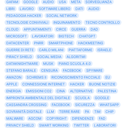
GAFAM
GOOGLE
AUDIO
USA
META
SORVEGLIANZA
LIBRI
LAVORO
SOFTWARE LIBERO
DATI
AUDIO
PEDAGOGIA HACKER
SOCIAL NETWORK
TECNOLOGIE CONVIVIALI
INQUINAMENTO
TECNO CONTROLLO
CLOUD
APPUNTAMENTI
CIRCE
GUERRA
DAD
MICROSOFT
LAVORATORI
BIGTECH
CHATGPT
DATACENTER
PNRR
SMARTPHONE
HACKMEETING
GUERRE DI RETE
CARLO MILANI
PIATTAFORME
ISRAELE
PIRACY SHIELD
SOCIAL MEDIA
ALGORITMI
DATAKNIGHTMARE
MUSK
PIANO SCUOLA 4.0
STEFANO BARALE
CENSURA
FACEBOOK
SPYWARE
AMAZON
SCHREMS II
RICONOSCIMENTO FACCIALE
EU
APPLE
CONNESSIONE INTERNET
HACKER
BUONE NOTIZIE
ENERGIA
EMISSIONI CO2
CINA
ALTERNATIVE
PALESTINA
IMPRONTA AMBIENTALE DEL DIGITALE
SCUOLA
GOOGLE
CASSANDRA CROSSING
FACEBOOK
SICUREZZA
WHATSAPP
SOVRANITÀ DIGITALE
LLM
TERRE RARE
PA
TIM
CHIP
MALWARE
AGCOM
COPYRIGHT
DIPENDENZE
FAD
PRIVACY SHIELD
SMART WORKING
TWITTER
LABORATORI