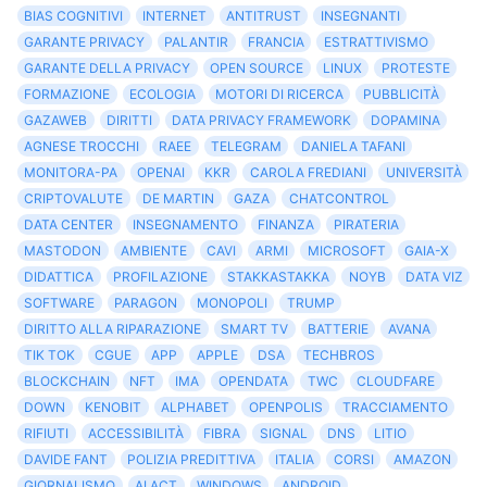
BIAS COGNITIVI
INTERNET
ANTITRUST
INSEGNANTI
GARANTE PRIVACY
PALANTIR
FRANCIA
ESTRATTIVISMO
GARANTE DELLA PRIVACY
OPEN SOURCE
LINUX
PROTESTE
FORMAZIONE
ECOLOGIA
MOTORI DI RICERCA
PUBBLICITÀ
GAZAWEB
DIRITTI
DATA PRIVACY FRAMEWORK
DOPAMINA
AGNESE TROCCHI
RAEE
TELEGRAM
DANIELA TAFANI
MONITORA-PA
OPENAI
KKR
CAROLA FREDIANI
UNIVERSITÀ
CRIPTOVALUTE
DE MARTIN
GAZA
CHATCONTROL
DATA CENTER
INSEGNAMENTO
FINANZA
PIRATERIA
MASTODON
AMBIENTE
CAVI
ARMI
MICROSOFT
GAIA-X
DIDATTICA
PROFILAZIONE
STAKKASTAKKA
NOYB
DATA VIZ
SOFTWARE
PARAGON
MONOPOLI
TRUMP
DIRITTO ALLA RIPARAZIONE
SMART TV
BATTERIE
AVANA
TIK TOK
CGUE
APP
APPLE
DSA
TECHBROS
BLOCKCHAIN
NFT
IMA
OPENDATA
TWC
CLOUDFARE
DOWN
KENOBIT
ALPHABET
OPENPOLIS
TRACCIAMENTO
RIFIUTI
ACCESSIBILITÀ
FIBRA
SIGNAL
DNS
LITIO
DAVIDE FANT
POLIZIA PREDITTIVA
ITALIA
CORSI
AMAZON
GIORNALISMO
AI ACT
WINDOWS
ANDROID