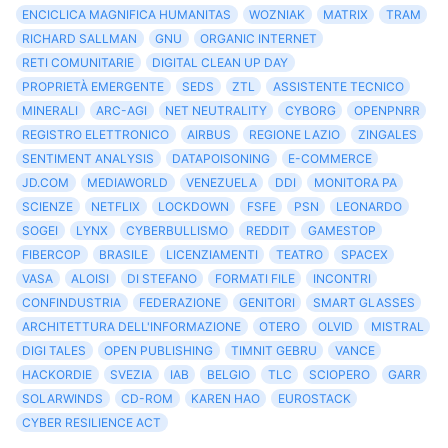
ENCICLICA MAGNIFICA HUMANITAS
WOZNIAK
MATRIX
TRAM
RICHARD SALLMAN
GNU
ORGANIC INTERNET
RETI COMUNITARIE
DIGITAL CLEAN UP DAY
PROPRIETÀ EMERGENTE
SEDS
ZTL
ASSISTENTE TECNICO
MINERALI
ARC-AGI
NET NEUTRALITY
CYBORG
OPENPNRR
REGISTRO ELETTRONICO
AIRBUS
REGIONE LAZIO
ZINGALES
SENTIMENT ANALYSIS
DATAPOISONING
E-COMMERCE
JD.COM
MEDIAWORLD
VENEZUELA
DDI
MONITORA PA
SCIENZE
NETFLIX
LOCKDOWN
FSFE
PSN
LEONARDO
SOGEI
LYNX
CYBERBULLISMO
REDDIT
GAMESTOP
FIBERCOP
BRASILE
LICENZIAMENTI
TEATRO
SPACEX
VASA
ALOISI
DI STEFANO
FORMATI FILE
INCONTRI
CONFINDUSTRIA
FEDERAZIONE
GENITORI
SMART GLASSES
ARCHITETTURA DELL'INFORMAZIONE
OTERO
OLVID
MISTRAL
DIGI TALES
OPEN PUBLISHING
TIMNIT GEBRU
VANCE
HACKORDIE
SVEZIA
IAB
BELGIO
TLC
SCIOPERO
GARR
SOLARWINDS
CD-ROM
KAREN HAO
EUROSTACK
CYBER RESILIENCE ACT