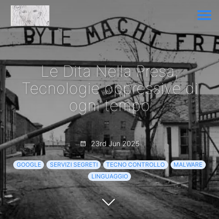
Le Dita Nella Presa,
Tecnologie oppressive di
ogni tempo
23rd Jun 2025
GOOGLE
SERVIZI SEGRETI
TECNO CONTROLLO
MALWARE
LINGUAGGIO