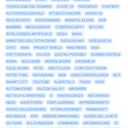
TECNOLOGIE DEL DOMINIO
COVID-19
FEDIVERSO
CHATBOT
AUTODIFESA DIGITALE
ATTACCO HACKER
AGENTI AI
ADOLESCENTI
RANSOMWARE
MANIPOLAZIONE
ROR
BAMBINI
BROLIGARCHS
CYBERSECURITY
BITCOIN
INTELLIGENZA ARTIFICIALE
SISSA
EMAIL
MINISTERO DELL'ISTRUZIONE
DEGOOGLING
VIDEOGIOCHI
CHAT
IRAN
PRIVACY SHIELD
FAKE NEWS
DMA
CRITTOGRAFIA
POLIZIA
DIGITALI POSSIBILI
DIVARIO DIGITALE
ROMA
NUCLEARE
MICROLAVORO
DATANINJA
TELELAVORO
INTEL
NEXTCLOUD
CORY DOCTOROW
PETER THIEL
INSTAGRAM
WEB
VIDEO SORVEGLIANZA
BOT
SMART CITY
YOUTUBE
ALBERTELLI
TASSE
DATA
AUTOMAZIONE
SILICON VALLEY
BROWSER
NO TECH 4 APARTHEID
X
FANTASCIENZA
METAVERSO
NEXA
HACKTIVISM
DEEP LEARNING
APPRENDIMENTO
TECNO SOLUZIONISMO
STORIA INTERNET
FRAMASOFT
INDYMEDIA
VPN
ENERGIE RINNOVABILI
ALBERI DELLA RETE
GLI ASINI
ALLUCINAZIONI
LOMBARDIA
INFORMAZIONE
IO