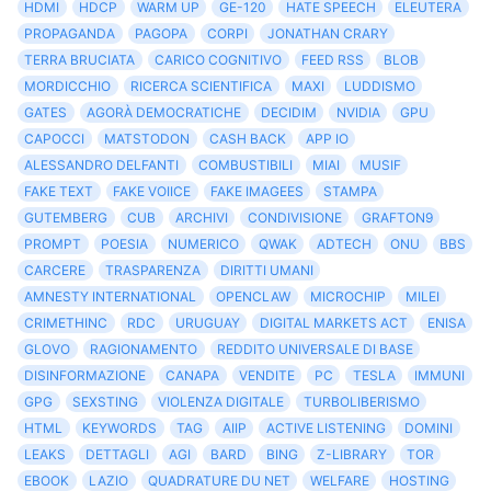
HDMI
HDCP
WARM UP
GE-120
HATE SPEECH
ELEUTERA
PROPAGANDA
PAGOPA
CORPI
JONATHAN CRARY
TERRA BRUCIATA
CARICO COGNITIVO
FEED RSS
BLOB
MORDICCHIO
RICERCA SCIENTIFICA
MAXI
LUDDISMO
GATES
AGORÀ DEMOCRATICHE
DECIDIM
NVIDIA
GPU
CAPOCCI
MATSTODON
CASH BACK
APP IO
ALESSANDRO DELFANTI
COMBUSTIBILI
MIAI
MUSIF
FAKE TEXT
FAKE VOIICE
FAKE IMAGEES
STAMPA
GUTEMBERG
CUB
ARCHIVI
CONDIVISIONE
GRAFTON9
PROMPT
POESIA
NUMERICO
QWAK
ADTECH
ONU
BBS
CARCERE
TRASPARENZA
DIRITTI UMANI
AMNESTY INTERNATIONAL
OPENCLAW
MICROCHIP
MILEI
CRIMETHINC
RDC
URUGUAY
DIGITAL MARKETS ACT
ENISA
GLOVO
RAGIONAMENTO
REDDITO UNIVERSALE DI BASE
DISINFORMAZIONE
CANAPA
VENDITE
PC
TESLA
IMMUNI
GPG
SEXSTING
VIOLENZA DIGITALE
TURBOLIBERISMO
HTML
KEYWORDS
TAG
AIIP
ACTIVE LISTENING
DOMINI
LEAKS
DETTAGLI
AGI
BARD
BING
Z-LIBRARY
TOR
EBOOK
LAZIO
QUADRATURE DU NET
WELFARE
HOSTING