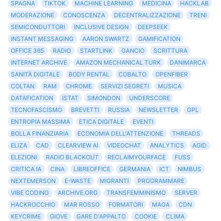
SPAGNA
TIKTOK
MACHINE LEARNING
MEDICINA
HACKLAB
MODERAZIONE
CONOSCENZA
DECENTRALIZZAZIONE
TRENI
SEMICONDUTTORI
INCLUSIVE DESIGN
DEEPSEEK
INSTANT MESSAGING
AARON SWARTZ
GAMIFICATION
OFFICE 365
RADIO
STARTLINK
GANCIO
SCRITTURA
INTERNET ARCHIVE
AMAZON MECHANICAL TURK
DANIMARCA
SANITÀ DIGITALE
BODY RENTAL
COBALTO
OPENFIBER
COLTAN
RAM
CHROME
SERVIZI SEGRETI
MUSICA
DATAFICATION
ISTAT
SIMONDON
UNDERSCORE
TECNOFASCISMO
BREVETTI
RUSSIA
NEWSLETTER
GPL
ENTROPIA MASSIMA
ETICA DIGITALE
EVENTI
BOLLA FINANZIARIA
ECONOMIA DELL'ATTENZIONE
THREADS
ELIZA
CAD
CLEARVIEW AI
VIDEOCHAT
ANALYTICS
AGID
ELEZIONI
RADIO BLACKOUT
RECLAIMYOURFACE
FUSS
CRITICA IA
CINA
LIBREOFFICE
GERMANIA
ICT
NIMBUS
NEXTEMERSON
E-WASTE
MIGRANTI
PROGRAMMARE
VIBE CODING
ARCHIVE.ORG
TRANSFEMMINISMO
SERVER
HACKROCCHIO
MAR ROSSO
FORMATORI
MAGA
CDN
KEYCRIME
GIOVE
GARE D'APPALTO
COOKIE
CLIMA