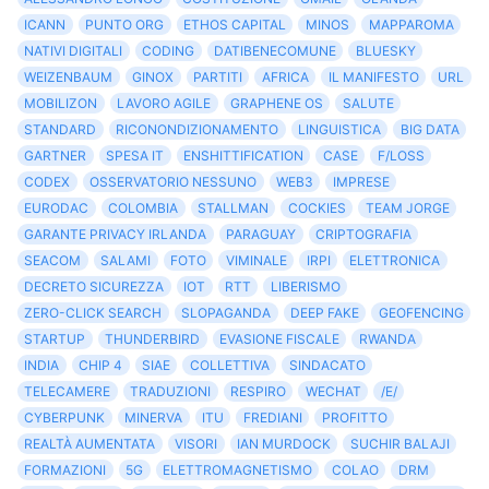
ICANN
PUNTO ORG
ETHOS CAPITAL
MINOS
MAPPAROMA
NATIVI DIGITALI
CODING
DATIBENECOMUNE
BLUESKY
WEIZENBAUM
GINOX
PARTITI
AFRICA
IL MANIFESTO
URL
MOBILIZON
LAVORO AGILE
GRAPHENE OS
SALUTE
STANDARD
RICONONDIZIONAMENTO
LINGUISTICA
BIG DATA
GARTNER
SPESA IT
ENSHITTIFICATION
CASE
F/LOSS
CODEX
OSSERVATORIO NESSUNO
WEB3
IMPRESE
EURODAC
COLOMBIA
STALLMAN
COCKIES
TEAM JORGE
GARANTE PRIVACY IRLANDA
PARAGUAY
CRIPTOGRAFIA
SEACOM
SALAMI
FOTO
VIMINALE
IRPI
ELETTRONICA
DECRETO SICUREZZA
IOT
RTT
LIBERISMO
ZERO-CLICK SEARCH
SLOPAGANDA
DEEP FAKE
GEOFENCING
STARTUP
THUNDERBIRD
EVASIONE FISCALE
RWANDA
INDIA
CHIP 4
SIAE
COLLETTIVA
SINDACATO
TELECAMERE
TRADUZIONI
RESPIRO
WECHAT
/E/
CYBERPUNK
MINERVA
ITU
FREDIANI
PROFITTO
REALTÀ AUMENTATA
VISORI
IAN MURDOCK
SUCHIR BALAJI
FORMAZIONI
5G
ELETTROMAGNETISMO
COLAO
DRM