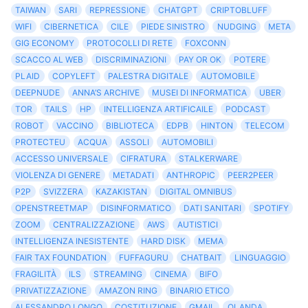
TAIWAN
SARI
REPRESSIONE
CHATGPT
CRIPTOBLUFF
WIFI
CIBERNETICA
CILE
PIEDE SINISTRO
NUDGING
META
GIG ECONOMY
PROTOCOLLI DI RETE
FOXCONN
SCACCO AL WEB
DISCRIMINAZIONI
PAY OR OK
POTERE
PLAID
COPYLEFT
PALESTRA DIGITALE
AUTOMOBILE
DEEPNUDE
ANNA’S ARCHIVE
MUSEI DI INFORMATICA
UBER
TOR
TAILS
HP
INTELLIGENZA ARTIFICAILE
PODCAST
ROBOT
VACCINO
BIBLIOTECA
EDPB
HINTON
TELECOM
PROTECTEU
ACQUA
ASSOLI
AUTOMOBILI
ACCESSO UNIVERSALE
CIFRATURA
STALKERWARE
VIOLENZA DI GENERE
METADATI
ANTHROPIC
PEER2PEER
P2P
SVIZZERA
KAZAKISTAN
DIGITAL OMNIBUS
OPENSTREETMAP
DISINFORMATICO
DATI SANITARI
SPOTIFY
ZOOM
CENTRALIZZAZIONE
AWS
AUTISTICI
INTELLIGENZA INESISTENTE
HARD DISK
MEMA
FAIR TAX FOUNDATION
FUFFAGURU
CHATBAIT
LINGUAGGIO
FRAGILITÀ
ILS
STREAMING
CINEMA
BIFO
PRIVATIZZAZIONE
AMAZON RING
BINARIO ETICO
ALESSANDRO LONGO
COSTITUZIONE
GMAIL
OLANDA