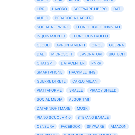
LIBRI
LAVORO
SOFTWARE LIBERO
DATI
AUDIO
PEDAGOGIA HACKER
SOCIAL NETWORK
TECNOLOGIE CONVIVIALI
INQUINAMENTO
TECNO CONTROLLO
CLOUD
APPUNTAMENTI
CIRCE
GUERRA
DAD
MICROSOFT
LAVORATORI
BIGTECH
CHATGPT
DATACENTER
PNRR
SMARTPHONE
HACKMEETING
GUERRE DI RETE
CARLO MILANI
PIATTAFORME
ISRAELE
PIRACY SHIELD
SOCIAL MEDIA
ALGORITMI
DATAKNIGHTMARE
MUSK
PIANO SCUOLA 4.0
STEFANO BARALE
CENSURA
FACEBOOK
SPYWARE
AMAZON