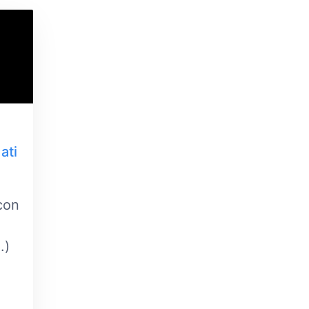
ati
con
.)