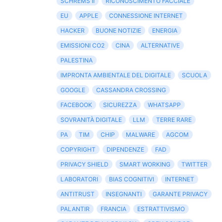
SCHREMS II
RICONOSCIMENTO FACCIALE
EU
APPLE
CONNESSIONE INTERNET
HACKER
BUONE NOTIZIE
ENERGIA
EMISSIONI CO2
CINA
ALTERNATIVE
PALESTINA
IMPRONTA AMBIENTALE DEL DIGITALE
SCUOLA
GOOGLE
CASSANDRA CROSSING
FACEBOOK
SICUREZZA
WHATSAPP
SOVRANITÀ DIGITALE
LLM
TERRE RARE
PA
TIM
CHIP
MALWARE
AGCOM
COPYRIGHT
DIPENDENZE
FAD
PRIVACY SHIELD
SMART WORKING
TWITTER
LABORATORI
BIAS COGNITIVI
INTERNET
ANTITRUST
INSEGNANTI
GARANTE PRIVACY
PALANTIR
FRANCIA
ESTRATTIVISMO