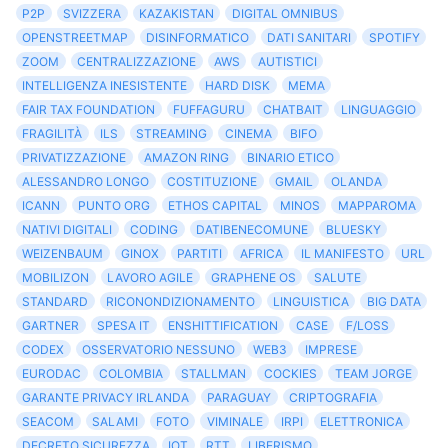
P2P
SVIZZERA
KAZAKISTAN
DIGITAL OMNIBUS
OPENSTREETMAP
DISINFORMATICO
DATI SANITARI
SPOTIFY
ZOOM
CENTRALIZZAZIONE
AWS
AUTISTICI
INTELLIGENZA INESISTENTE
HARD DISK
MEMA
FAIR TAX FOUNDATION
FUFFAGURU
CHATBAIT
LINGUAGGIO
FRAGILITÀ
ILS
STREAMING
CINEMA
BIFO
PRIVATIZZAZIONE
AMAZON RING
BINARIO ETICO
ALESSANDRO LONGO
COSTITUZIONE
GMAIL
OLANDA
ICANN
PUNTO ORG
ETHOS CAPITAL
MINOS
MAPPAROMA
NATIVI DIGITALI
CODING
DATIBENECOMUNE
BLUESKY
WEIZENBAUM
GINOX
PARTITI
AFRICA
IL MANIFESTO
URL
MOBILIZON
LAVORO AGILE
GRAPHENE OS
SALUTE
STANDARD
RICONONDIZIONAMENTO
LINGUISTICA
BIG DATA
GARTNER
SPESA IT
ENSHITTIFICATION
CASE
F/LOSS
CODEX
OSSERVATORIO NESSUNO
WEB3
IMPRESE
EURODAC
COLOMBIA
STALLMAN
COCKIES
TEAM JORGE
GARANTE PRIVACY IRLANDA
PARAGUAY
CRIPTOGRAFIA
SEACOM
SALAMI
FOTO
VIMINALE
IRPI
ELETTRONICA
DECRETO SICUREZZA
IOT
RTT
LIBERISMO