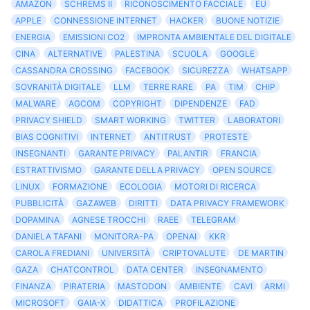
AMAZON
SCHREMS II
RICONOSCIMENTO FACCIALE
EU
APPLE
CONNESSIONE INTERNET
HACKER
BUONE NOTIZIE
ENERGIA
EMISSIONI CO2
IMPRONTA AMBIENTALE DEL DIGITALE
CINA
ALTERNATIVE
PALESTINA
SCUOLA
GOOGLE
CASSANDRA CROSSING
FACEBOOK
SICUREZZA
WHATSAPP
SOVRANITÀ DIGITALE
LLM
TERRE RARE
PA
TIM
CHIP
MALWARE
AGCOM
COPYRIGHT
DIPENDENZE
FAD
PRIVACY SHIELD
SMART WORKING
TWITTER
LABORATORI
BIAS COGNITIVI
INTERNET
ANTITRUST
PROTESTE
INSEGNANTI
GARANTE PRIVACY
PALANTIR
FRANCIA
ESTRATTIVISMO
GARANTE DELLA PRIVACY
OPEN SOURCE
LINUX
FORMAZIONE
ECOLOGIA
MOTORI DI RICERCA
PUBBLICITÀ
GAZAWEB
DIRITTI
DATA PRIVACY FRAMEWORK
DOPAMINA
AGNESE TROCCHI
RAEE
TELEGRAM
DANIELA TAFANI
MONITORA-PA
OPENAI
KKR
CAROLA FREDIANI
UNIVERSITÀ
CRIPTOVALUTE
DE MARTIN
GAZA
CHATCONTROL
DATA CENTER
INSEGNAMENTO
FINANZA
PIRATERIA
MASTODON
AMBIENTE
CAVI
ARMI
MICROSOFT
GAIA-X
DIDATTICA
PROFILAZIONE