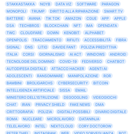
STAKKASTAKKA
NOYB
DATA VIZ
SOFTWARE
PARAGON
MONOPOLI
TRUMP
DIRITTO ALLA RIPARAZIONE
SMART TV
BATTERIE
AVANA
TIK TOK
AMAZON
CGUE
APP
APPLE
DSA
TECHBROS
BLOCKCHAIN
NFT
IMA
OPENDATA
TWC
CLOUDFARE
DOWN
KENOBIT
ALPHABET
OPENPOLIS
TRACCIAMENTO
RIFIUTI
ACCESSIBILITÀ
FIBRA
SIGNAL
DNS
LITIO
DAVIDE FANT
POLIZIA PREDITTIVA
ITALIA
CORSI
GIORNALISMO
AI ACT
WINDOWS
ANDROID
TECNOLOGIE DEL DOMINIO
COVID-19
FEDIVERSO
CHATBOT
AUTODIFESA DIGITALE
ATTACCO HACKER
AGENTI AI
ADOLESCENTI
RANSOMWARE
MANIPOLAZIONE
ROR
BAMBINI
BROLIGARCHS
CYBERSECURITY
BITCOIN
INTELLIGENZA ARTIFICIALE
SISSA
EMAIL
MINISTERO DELL'ISTRUZIONE
DEGOOGLING
VIDEOGIOCHI
CHAT
IRAN
PRIVACY SHIELD
FAKE NEWS
DMA
CRITTOGRAFIA
POLIZIA
DIGITALI POSSIBILI
DIVARIO DIGITALE
ROMA
NUCLEARE
MICROLAVORO
DATANINJA
TELELAVORO
INTEL
NEXTCLOUD
CORY DOCTOROW
PETER THIEL
INSTAGRAM
WEB
VIDEO SORVEGLIANZA
BOT