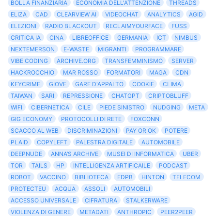
BOLLA FINANZIARIA
ECONOMIA DELL'ATTENZIONE
THREADS
ELIZA
CAD
CLEARVIEW AI
VIDEOCHAT
ANALYTICS
AGID
ELEZIONI
RADIO BLACKOUT
RECLAIMYOURFACE
FUSS
CRITICA IA
CINA
LIBREOFFICE
GERMANIA
ICT
NIMBUS
NEXTEMERSON
E-WASTE
MIGRANTI
PROGRAMMARE
VIBE CODING
ARCHIVE.ORG
TRANSFEMMINISMO
SERVER
HACKROCCHIO
MAR ROSSO
FORMATORI
MAGA
CDN
KEYCRIME
GIOVE
GARE D'APPALTO
COOKIE
CLIMA
TAIWAN
SARI
REPRESSIONE
CHATGPT
CRIPTOBLUFF
WIFI
CIBERNETICA
CILE
PIEDE SINISTRO
NUDGING
META
GIG ECONOMY
PROTOCOLLI DI RETE
FOXCONN
SCACCO AL WEB
DISCRIMINAZIONI
PAY OR OK
POTERE
PLAID
COPYLEFT
PALESTRA DIGITALE
AUTOMOBILE
DEEPNUDE
ANNA’S ARCHIVE
MUSEI DI INFORMATICA
UBER
TOR
TAILS
HP
INTELLIGENZA ARTIFICAILE
PODCAST
ROBOT
VACCINO
BIBLIOTECA
EDPB
HINTON
TELECOM
PROTECTEU
ACQUA
ASSOLI
AUTOMOBILI
ACCESSO UNIVERSALE
CIFRATURA
STALKERWARE
VIOLENZA DI GENERE
METADATI
ANTHROPIC
PEER2PEER