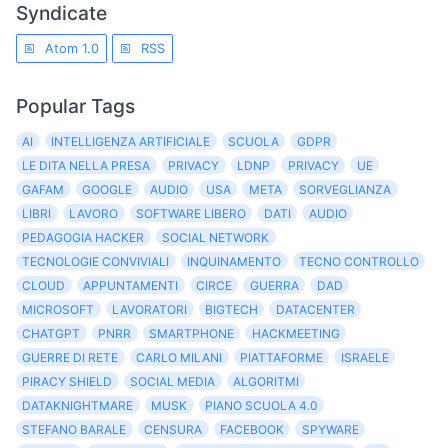
Syndicate
Atom 1.0
RSS
Popular Tags
AI
INTELLIGENZA ARTIFICIALE
SCUOLA
GDPR
LE DITA NELLA PRESA
PRIVACY
LDNP
PRIVACY
UE
GAFAM
GOOGLE
AUDIO
USA
META
SORVEGLIANZA
LIBRI
LAVORO
SOFTWARE LIBERO
DATI
AUDIO
PEDAGOGIA HACKER
SOCIAL NETWORK
TECNOLOGIE CONVIVIALI
INQUINAMENTO
TECNO CONTROLLO
CLOUD
APPUNTAMENTI
CIRCE
GUERRA
DAD
MICROSOFT
LAVORATORI
BIGTECH
DATACENTER
CHATGPT
PNRR
SMARTPHONE
HACKMEETING
GUERRE DI RETE
CARLO MILANI
PIATTAFORME
ISRAELE
PIRACY SHIELD
SOCIAL MEDIA
ALGORITMI
DATAKNIGHTMARE
MUSK
PIANO SCUOLA 4.0
STEFANO BARALE
CENSURA
FACEBOOK
SPYWARE