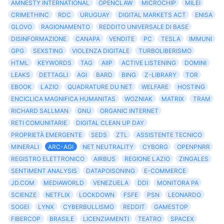
AMNESTY INTERNATIONAL
OPENCLAW
MICROCHIP
MILEI
CRIMETHINC
RDC
URUGUAY
DIGITAL MARKETS ACT
ENISA
GLOVO
RAGIONAMENTO
REDDITO UNIVERSALE DI BASE
DISINFORMAZIONE
CANAPA
VENDITE
PC
TESLA
IMMUNI
GPG
SEXSTING
VIOLENZA DIGITALE
TURBOLIBERISMO
HTML
KEYWORDS
TAG
AIIP
ACTIVE LISTENING
DOMINI
LEAKS
DETTAGLI
AGI
BARD
BING
Z-LIBRARY
TOR
EBOOK
LAZIO
QUADRATURE DU NET
WELFARE
HOSTING
ENCICLICA MAGNIFICA HUMANITAS
WOZNIAK
MATRIX
TRAM
RICHARD SALLMAN
GNU
ORGANIC INTERNET
RETI COMUNITARIE
DIGITAL CLEAN UP DAY
PROPRIETÀ EMERGENTE
SEDS
ZTL
ASSISTENTE TECNICO
MINERALI
ARC-AGI
NET NEUTRALITY
CYBORG
OPENPNRR
REGISTRO ELETTRONICO
AIRBUS
REGIONE LAZIO
ZINGALES
SENTIMENT ANALYSIS
DATAPOISONING
E-COMMERCE
JD.COM
MEDIAWORLD
VENEZUELA
DDI
MONITORA PA
SCIENZE
NETFLIX
LOCKDOWN
FSFE
PSN
LEONARDO
SOGEI
LYNX
CYBERBULLISMO
REDDIT
GAMESTOP
FIBERCOP
BRASILE
LICENZIAMENTI
TEATRO
SPACEX