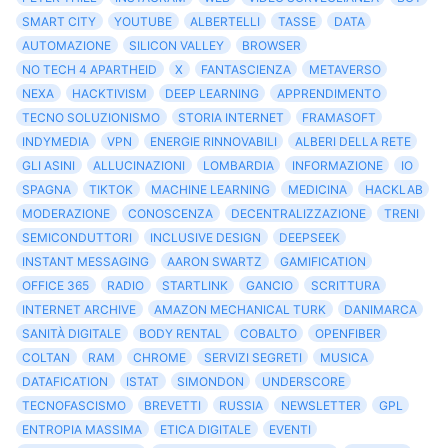
SMART CITY
YOUTUBE
ALBERTELLI
TASSE
DATA
AUTOMAZIONE
SILICON VALLEY
BROWSER
NO TECH 4 APARTHEID
X
FANTASCIENZA
METAVERSO
NEXA
HACKTIVISM
DEEP LEARNING
APPRENDIMENTO
TECNO SOLUZIONISMO
STORIA INTERNET
FRAMASOFT
INDYMEDIA
VPN
ENERGIE RINNOVABILI
ALBERI DELLA RETE
GLI ASINI
ALLUCINAZIONI
LOMBARDIA
INFORMAZIONE
IO
SPAGNA
TIKTOK
MACHINE LEARNING
MEDICINA
HACKLAB
MODERAZIONE
CONOSCENZA
DECENTRALIZZAZIONE
TRENI
SEMICONDUTTORI
INCLUSIVE DESIGN
DEEPSEEK
INSTANT MESSAGING
AARON SWARTZ
GAMIFICATION
OFFICE 365
RADIO
STARTLINK
GANCIO
SCRITTURA
INTERNET ARCHIVE
AMAZON MECHANICAL TURK
DANIMARCA
SANITÀ DIGITALE
BODY RENTAL
COBALTO
OPENFIBER
COLTAN
RAM
CHROME
SERVIZI SEGRETI
MUSICA
DATAFICATION
ISTAT
SIMONDON
UNDERSCORE
TECNOFASCISMO
BREVETTI
RUSSIA
NEWSLETTER
GPL
ENTROPIA MASSIMA
ETICA DIGITALE
EVENTI