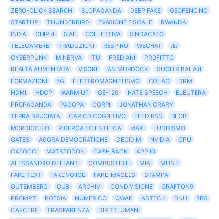
ZERO-CLICK SEARCH
SLOPAGANDA
DEEP FAKE
GEOFENCING
STARTUP
THUNDERBIRD
EVASIONE FISCALE
RWANDA
INDIA
CHIP 4
SIAE
COLLETTIVA
SINDACATO
TELECAMERE
TRADUZIONI
RESPIRO
WECHAT
/E/
CYBERPUNK
MINERVA
ITU
FREDIANI
PROFITTO
REALTÀ AUMENTATA
VISORI
IAN MURDOCK
SUCHIR BALAJI
FORMAZIONI
5G
ELETTROMAGNETISMO
COLAO
DRM
HDMI
HDCP
WARM UP
GE-120
HATE SPEECH
ELEUTERA
PROPAGANDA
PAGOPA
CORPI
JONATHAN CRARY
TERRA BRUCIATA
CARICO COGNITIVO
FEED RSS
BLOB
MORDICCHIO
RICERCA SCIENTIFICA
MAXI
LUDDISMO
GATES
AGORÀ DEMOCRATICHE
DECIDIM
NVIDIA
GPU
CAPOCCI
MATSTODON
CASH BACK
APP IO
ALESSANDRO DELFANTI
COMBUSTIBILI
MIAI
MUSIF
FAKE TEXT
FAKE VOIICE
FAKE IMAGEES
STAMPA
GUTEMBERG
CUB
ARCHIVI
CONDIVISIONE
GRAFTON9
PROMPT
POESIA
NUMERICO
QWAK
ADTECH
ONU
BBS
CARCERE
TRASPARENZA
DIRITTI UMANI