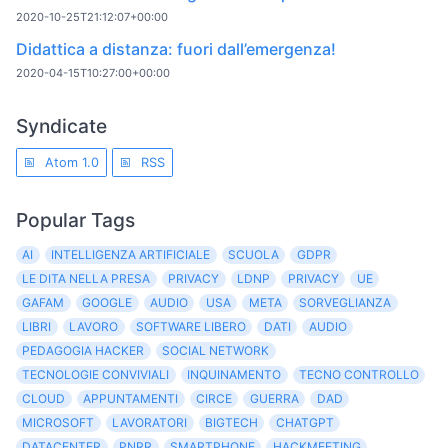
2020-10-25T21:12:07+00:00
Didattica a distanza: fuori dall’emergenza!
2020-04-15T10:27:00+00:00
Syndicate
Atom 1.0
RSS
Popular Tags
AI
INTELLIGENZA ARTIFICIALE
SCUOLA
GDPR
LE DITA NELLA PRESA
PRIVACY
LDNP
PRIVACY
UE
GAFAM
GOOGLE
AUDIO
USA
META
SORVEGLIANZA
LIBRI
LAVORO
SOFTWARE LIBERO
DATI
AUDIO
PEDAGOGIA HACKER
SOCIAL NETWORK
TECNOLOGIE CONVIVIALI
INQUINAMENTO
TECNO CONTROLLO
CLOUD
APPUNTAMENTI
CIRCE
GUERRA
DAD
MICROSOFT
LAVORATORI
BIGTECH
CHATGPT
DATACENTER
PNRR
SMARTPHONE
HACKMEETING