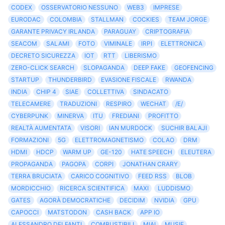
CODEX
OSSERVATORIO NESSUNO
WEB3
IMPRESE
EURODAC
COLOMBIA
STALLMAN
COCKIES
TEAM JORGE
GARANTE PRIVACY IRLANDA
PARAGUAY
CRIPTOGRAFIA
SEACOM
SALAMI
FOTO
VIMINALE
IRPI
ELETTRONICA
DECRETO SICUREZZA
IOT
RTT
LIBERISMO
ZERO-CLICK SEARCH
SLOPAGANDA
DEEP FAKE
GEOFENCING
STARTUP
THUNDERBIRD
EVASIONE FISCALE
RWANDA
INDIA
CHIP 4
SIAE
COLLETTIVA
SINDACATO
TELECAMERE
TRADUZIONI
RESPIRO
WECHAT
/E/
CYBERPUNK
MINERVA
ITU
FREDIANI
PROFITTO
REALTÀ AUMENTATA
VISORI
IAN MURDOCK
SUCHIR BALAJI
FORMAZIONI
5G
ELETTROMAGNETISMO
COLAO
DRM
HDMI
HDCP
WARM UP
GE-120
HATE SPEECH
ELEUTERA
PROPAGANDA
PAGOPA
CORPI
JONATHAN CRARY
TERRA BRUCIATA
CARICO COGNITIVO
FEED RSS
BLOB
MORDICCHIO
RICERCA SCIENTIFICA
MAXI
LUDDISMO
GATES
AGORÀ DEMOCRATICHE
DECIDIM
NVIDIA
GPU
CAPOCCI
MATSTODON
CASH BACK
APP IO
ALESSANDRO DELFANTI
COMBUSTIBILI
MIAI
MUSIF