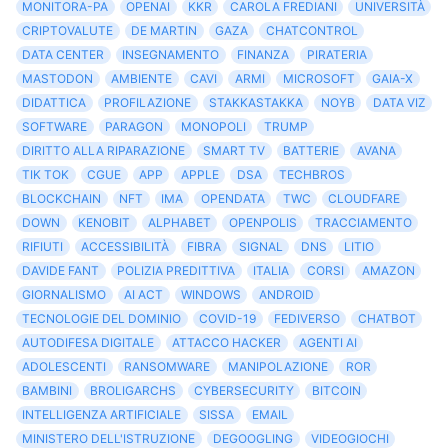
MONITORA-PA
OPENAI
KKR
CAROLA FREDIANI
UNIVERSITÀ
CRIPTOVALUTE
DE MARTIN
GAZA
CHATCONTROL
DATA CENTER
INSEGNAMENTO
FINANZA
PIRATERIA
MASTODON
AMBIENTE
CAVI
ARMI
MICROSOFT
GAIA-X
DIDATTICA
PROFILAZIONE
STAKKASTAKKA
NOYB
DATA VIZ
SOFTWARE
PARAGON
MONOPOLI
TRUMP
DIRITTO ALLA RIPARAZIONE
SMART TV
BATTERIE
AVANA
TIK TOK
CGUE
APP
APPLE
DSA
TECHBROS
BLOCKCHAIN
NFT
IMA
OPENDATA
TWC
CLOUDFARE
DOWN
KENOBIT
ALPHABET
OPENPOLIS
TRACCIAMENTO
RIFIUTI
ACCESSIBILITÀ
FIBRA
SIGNAL
DNS
LITIO
DAVIDE FANT
POLIZIA PREDITTIVA
ITALIA
CORSI
AMAZON
GIORNALISMO
AI ACT
WINDOWS
ANDROID
TECNOLOGIE DEL DOMINIO
COVID-19
FEDIVERSO
CHATBOT
AUTODIFESA DIGITALE
ATTACCO HACKER
AGENTI AI
ADOLESCENTI
RANSOMWARE
MANIPOLAZIONE
ROR
BAMBINI
BROLIGARCHS
CYBERSECURITY
BITCOIN
INTELLIGENZA ARTIFICIALE
SISSA
EMAIL
MINISTERO DELL'ISTRUZIONE
DEGOOGLING
VIDEOGIOCHI