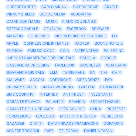
GUERRE DI RETE
CARLO MILANI
PIATTAFORME
ISRAELE
PIRACY SHIELD
SOCIAL MEDIA
ALGORITMI
DATAKNIGHTMARE
MUSK
PIANO SCUOLA 4.0
STEFANO BARALE
CENSURA
FACEBOOK
SPYWARE
AMAZON
SCHREMS II
RICONOSCIMENTO FACCIALE
EU
APPLE
CONNESSIONE INTERNET
HACKER
BUONE NOTIZIE
ENERGIA
EMISSIONI CO2
CINA
ALTERNATIVE
PALESTINA
IMPRONTA AMBIENTALE DEL DIGITALE
SCUOLA
GOOGLE
CASSANDRA CROSSING
FACEBOOK
SICUREZZA
WHATSAPP
SOVRANITÀ DIGITALE
LLM
TERRE RARE
PA
TIM
CHIP
MALWARE
AGCOM
COPYRIGHT
DIPENDENZE
FAD
PRIVACY SHIELD
SMART WORKING
TWITTER
LABORATORI
BIAS COGNITIVI
INTERNET
ANTITRUST
INSEGNANTI
GARANTE PRIVACY
PALANTIR
FRANCIA
ESTRATTIVISMO
GARANTE DELLA PRIVACY
OPEN SOURCE
LINUX
PROTESTE
FORMAZIONE
ECOLOGIA
MOTORI DI RICERCA
PUBBLICITÀ
GAZAWEB
DIRITTI
DATA PRIVACY FRAMEWORK
DOPAMINA
AGNESE TROCCHI
RAEE
TELEGRAM
DANIELA TAFANI