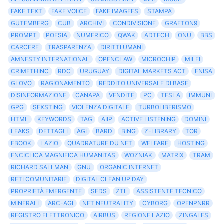
FAKE TEXT
FAKE VOIICE
FAKE IMAGEES
STAMPA
GUTEMBERG
CUB
ARCHIVI
CONDIVISIONE
GRAFTON9
PROMPT
POESIA
NUMERICO
QWAK
ADTECH
ONU
BBS
CARCERE
TRASPARENZA
DIRITTI UMANI
AMNESTY INTERNATIONAL
OPENCLAW
MICROCHIP
MILEI
CRIMETHINC
RDC
URUGUAY
DIGITAL MARKETS ACT
ENISA
GLOVO
RAGIONAMENTO
REDDITO UNIVERSALE DI BASE
DISINFORMAZIONE
CANAPA
VENDITE
PC
TESLA
IMMUNI
GPG
SEXSTING
VIOLENZA DIGITALE
TURBOLIBERISMO
HTML
KEYWORDS
TAG
AIIP
ACTIVE LISTENING
DOMINI
LEAKS
DETTAGLI
AGI
BARD
BING
Z-LIBRARY
TOR
EBOOK
LAZIO
QUADRATURE DU NET
WELFARE
HOSTING
ENCICLICA MAGNIFICA HUMANITAS
WOZNIAK
MATRIX
TRAM
RICHARD SALLMAN
GNU
ORGANIC INTERNET
RETI COMUNITARIE
DIGITAL CLEAN UP DAY
PROPRIETÀ EMERGENTE
SEDS
ZTL
ASSISTENTE TECNICO
MINERALI
ARC-AGI
NET NEUTRALITY
CYBORG
OPENPNRR
REGISTRO ELETTRONICO
AIRBUS
REGIONE LAZIO
ZINGALES