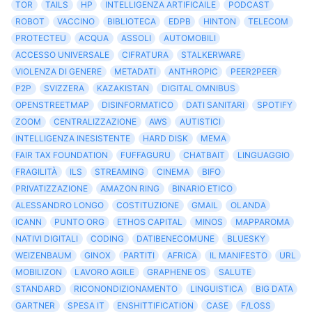
TOR
TAILS
HP
INTELLIGENZA ARTIFICAILE
PODCAST
ROBOT
VACCINO
BIBLIOTECA
EDPB
HINTON
TELECOM
PROTECTEU
ACQUA
ASSOLI
AUTOMOBILI
ACCESSO UNIVERSALE
CIFRATURA
STALKERWARE
VIOLENZA DI GENERE
METADATI
ANTHROPIC
PEER2PEER
P2P
SVIZZERA
KAZAKISTAN
DIGITAL OMNIBUS
OPENSTREETMAP
DISINFORMATICO
DATI SANITARI
SPOTIFY
ZOOM
CENTRALIZZAZIONE
AWS
AUTISTICI
INTELLIGENZA INESISTENTE
HARD DISK
MEMA
FAIR TAX FOUNDATION
FUFFAGURU
CHATBAIT
LINGUAGGIO
FRAGILITÀ
ILS
STREAMING
CINEMA
BIFO
PRIVATIZZAZIONE
AMAZON RING
BINARIO ETICO
ALESSANDRO LONGO
COSTITUZIONE
GMAIL
OLANDA
ICANN
PUNTO ORG
ETHOS CAPITAL
MINOS
MAPPAROMA
NATIVI DIGITALI
CODING
DATIBENECOMUNE
BLUESKY
WEIZENBAUM
GINOX
PARTITI
AFRICA
IL MANIFESTO
URL
MOBILIZON
LAVORO AGILE
GRAPHENE OS
SALUTE
STANDARD
RICONONDIZIONAMENTO
LINGUISTICA
BIG DATA
GARTNER
SPESA IT
ENSHITTIFICATION
CASE
F/LOSS