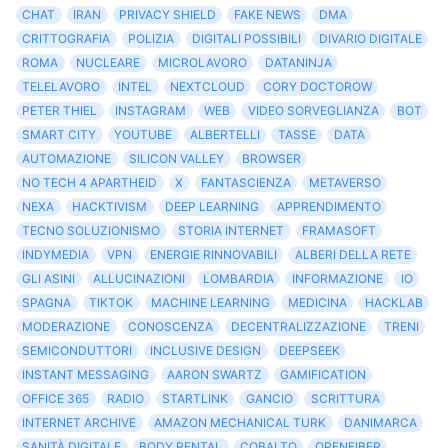
CHAT
IRAN
PRIVACY SHIELD
FAKE NEWS
DMA
CRITTOGRAFIA
POLIZIA
DIGITALI POSSIBILI
DIVARIO DIGITALE
ROMA
NUCLEARE
MICROLAVORO
DATANINJA
TELELAVORO
INTEL
NEXTCLOUD
CORY DOCTOROW
PETER THIEL
INSTAGRAM
WEB
VIDEO SORVEGLIANZA
BOT
SMART CITY
YOUTUBE
ALBERTELLI
TASSE
DATA
AUTOMAZIONE
SILICON VALLEY
BROWSER
NO TECH 4 APARTHEID
X
FANTASCIENZA
METAVERSO
NEXA
HACKTIVISM
DEEP LEARNING
APPRENDIMENTO
TECNO SOLUZIONISMO
STORIA INTERNET
FRAMASOFT
INDYMEDIA
VPN
ENERGIE RINNOVABILI
ALBERI DELLA RETE
GLI ASINI
ALLUCINAZIONI
LOMBARDIA
INFORMAZIONE
IO
SPAGNA
TIKTOK
MACHINE LEARNING
MEDICINA
HACKLAB
MODERAZIONE
CONOSCENZA
DECENTRALIZZAZIONE
TRENI
SEMICONDUTTORI
INCLUSIVE DESIGN
DEEPSEEK
INSTANT MESSAGING
AARON SWARTZ
GAMIFICATION
OFFICE 365
RADIO
STARTLINK
GANCIO
SCRITTURA
INTERNET ARCHIVE
AMAZON MECHANICAL TURK
DANIMARCA
SANITÀ DIGITALE
BODY RENTAL
COBALTO
OPENFIBER