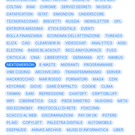
COLTAN
RAM
CHROME
SERVIZI SEGRETI
MUSICA
DATAFICATION
ISTAT
SIMONDON
UNDERSCORE
TECNOFASCISMO
BREVETTI
RUSSIA
NEWSLETTER
GPL
ENTROPIA MASSIMA
ETICA DIGITALE
EVENTI
BOLLA FINANZIARIA
ECONOMIA DELL'ATTENZIONE
THREADS
ELIZA
CAD
CLEARVIEW AI
VIDEOCHAT
ANALYTICS
AGID
ELEZIONI
RADIO BLACKOUT
RECLAIMYOURFACE
FUSS
CRITICA IA
CINA
LIBREOFFICE
GERMANIA
ICT
NIMBUS
NEXTEMERSON
E-WASTE
MIGRANTI
PROGRAMMARE
VIBE CODING
ARCHIVE.ORG
TRANSFEMMINISMO
SERVER
HACKROCCHIO
MAR ROSSO
FORMATORI
MAGA
CDN
KEYCRIME
GIOVE
GARE D'APPALTO
COOKIE
CLIMA
TAIWAN
SARI
REPRESSIONE
CHATGPT
CRIPTOBLUFF
WIFI
CIBERNETICA
CILE
PIEDE SINISTRO
NUDGING
META
GIG ECONOMY
PROTOCOLLI DI RETE
FOXCONN
SCACCO AL WEB
DISCRIMINAZIONI
PAY OR OK
POTERE
PLAID
COPYLEFT
PALESTRA DIGITALE
AUTOMOBILE
DEEPNUDE
ANNA’S ARCHIVE
MUSEI DI INFORMATICA
UBER