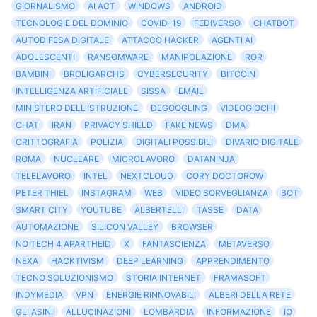
GIORNALISMO
AI ACT
WINDOWS
ANDROID
TECNOLOGIE DEL DOMINIO
COVID-19
FEDIVERSO
CHATBOT
AUTODIFESA DIGITALE
ATTACCO HACKER
AGENTI AI
ADOLESCENTI
RANSOMWARE
MANIPOLAZIONE
ROR
BAMBINI
BROLIGARCHS
CYBERSECURITY
BITCOIN
INTELLIGENZA ARTIFICIALE
SISSA
EMAIL
MINISTERO DELL'ISTRUZIONE
DEGOOGLING
VIDEOGIOCHI
CHAT
IRAN
PRIVACY SHIELD
FAKE NEWS
DMA
CRITTOGRAFIA
POLIZIA
DIGITALI POSSIBILI
DIVARIO DIGITALE
ROMA
NUCLEARE
MICROLAVORO
DATANINJA
TELELAVORO
INTEL
NEXTCLOUD
CORY DOCTOROW
PETER THIEL
INSTAGRAM
WEB
VIDEO SORVEGLIANZA
BOT
SMART CITY
YOUTUBE
ALBERTELLI
TASSE
DATA
AUTOMAZIONE
SILICON VALLEY
BROWSER
NO TECH 4 APARTHEID
X
FANTASCIENZA
METAVERSO
NEXA
HACKTIVISM
DEEP LEARNING
APPRENDIMENTO
TECNO SOLUZIONISMO
STORIA INTERNET
FRAMASOFT
INDYMEDIA
VPN
ENERGIE RINNOVABILI
ALBERI DELLA RETE
GLI ASINI
ALLUCINAZIONI
LOMBARDIA
INFORMAZIONE
IO