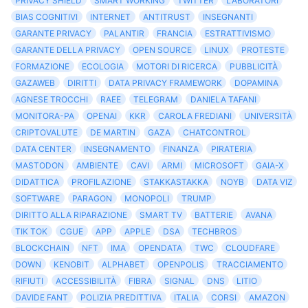
PRIVACY SHIELD
SMART WORKING
TWITTER
LABORATORI
BIAS COGNITIVI
INTERNET
ANTITRUST
INSEGNANTI
GARANTE PRIVACY
PALANTIR
FRANCIA
ESTRATTIVISMO
GARANTE DELLA PRIVACY
OPEN SOURCE
LINUX
PROTESTE
FORMAZIONE
ECOLOGIA
MOTORI DI RICERCA
PUBBLICITÀ
GAZAWEB
DIRITTI
DATA PRIVACY FRAMEWORK
DOPAMINA
AGNESE TROCCHI
RAEE
TELEGRAM
DANIELA TAFANI
MONITORA-PA
OPENAI
KKR
CAROLA FREDIANI
UNIVERSITÀ
CRIPTOVALUTE
DE MARTIN
GAZA
CHATCONTROL
DATA CENTER
INSEGNAMENTO
FINANZA
PIRATERIA
MASTODON
AMBIENTE
CAVI
ARMI
MICROSOFT
GAIA-X
DIDATTICA
PROFILAZIONE
STAKKASTAKKA
NOYB
DATA VIZ
SOFTWARE
PARAGON
MONOPOLI
TRUMP
DIRITTO ALLA RIPARAZIONE
SMART TV
BATTERIE
AVANA
TIK TOK
CGUE
APP
APPLE
DSA
TECHBROS
BLOCKCHAIN
NFT
IMA
OPENDATA
TWC
CLOUDFARE
DOWN
KENOBIT
ALPHABET
OPENPOLIS
TRACCIAMENTO
RIFIUTI
ACCESSIBILITÀ
FIBRA
SIGNAL
DNS
LITIO
DAVIDE FANT
POLIZIA PREDITTIVA
ITALIA
CORSI
AMAZON