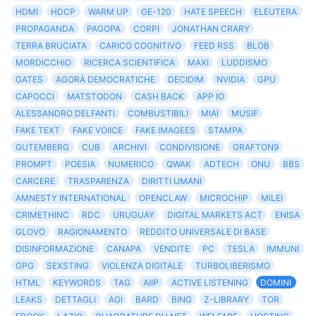
HDMI
HDCP
WARM UP
GE-120
HATE SPEECH
ELEUTERA
PROPAGANDA
PAGOPA
CORPI
JONATHAN CRARY
TERRA BRUCIATA
CARICO COGNITIVO
FEED RSS
BLOB
MORDICCHIO
RICERCA SCIENTIFICA
MAXI
LUDDISMO
GATES
AGORÀ DEMOCRATICHE
DECIDIM
NVIDIA
GPU
CAPOCCI
MATSTODON
CASH BACK
APP IO
ALESSANDRO DELFANTI
COMBUSTIBILI
MIAI
MUSIF
FAKE TEXT
FAKE VOIICE
FAKE IMAGEES
STAMPA
GUTEMBERG
CUB
ARCHIVI
CONDIVISIONE
GRAFTON9
PROMPT
POESIA
NUMERICO
QWAK
ADTECH
ONU
BBS
CARCERE
TRASPARENZA
DIRITTI UMANI
AMNESTY INTERNATIONAL
OPENCLAW
MICROCHIP
MILEI
CRIMETHINC
RDC
URUGUAY
DIGITAL MARKETS ACT
ENISA
GLOVO
RAGIONAMENTO
REDDITO UNIVERSALE DI BASE
DISINFORMAZIONE
CANAPA
VENDITE
PC
TESLA
IMMUNI
GPG
SEXSTING
VIOLENZA DIGITALE
TURBOLIBERISMO
HTML
KEYWORDS
TAG
AIIP
ACTIVE LISTENING
DOMINI
LEAKS
DETTAGLI
AGI
BARD
BING
Z-LIBRARY
TOR