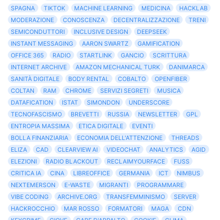
SPAGNA
TIKTOK
MACHINE LEARNING
MEDICINA
HACKLAB
MODERAZIONE
CONOSCENZA
DECENTRALIZZAZIONE
TRENI
SEMICONDUTTORI
INCLUSIVE DESIGN
DEEPSEEK
INSTANT MESSAGING
AARON SWARTZ
GAMIFICATION
OFFICE 365
RADIO
STARTLINK
GANCIO
SCRITTURA
INTERNET ARCHIVE
AMAZON MECHANICAL TURK
DANIMARCA
SANITÀ DIGITALE
BODY RENTAL
COBALTO
OPENFIBER
COLTAN
RAM
CHROME
SERVIZI SEGRETI
MUSICA
DATAFICATION
ISTAT
SIMONDON
UNDERSCORE
TECNOFASCISMO
BREVETTI
RUSSIA
NEWSLETTER
GPL
ENTROPIA MASSIMA
ETICA DIGITALE
EVENTI
BOLLA FINANZIARIA
ECONOMIA DELL'ATTENZIONE
THREADS
ELIZA
CAD
CLEARVIEW AI
VIDEOCHAT
ANALYTICS
AGID
ELEZIONI
RADIO BLACKOUT
RECLAIMYOURFACE
FUSS
CRITICA IA
CINA
LIBREOFFICE
GERMANIA
ICT
NIMBUS
NEXTEMERSON
E-WASTE
MIGRANTI
PROGRAMMARE
VIBE CODING
ARCHIVE.ORG
TRANSFEMMINISMO
SERVER
HACKROCCHIO
MAR ROSSO
FORMATORI
MAGA
CDN