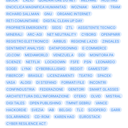
EBOOK
LAZIO
QUADRATURE DU NET
WELFARE
HOSTING
ENCICLICA MAGNIFICA HUMANITAS
WOZNIAK
MATRIX
TRAM
RICHARD SALLMAN
GNU
ORGANIC INTERNET
RETI COMUNITARIE
DIGITAL CLEAN UP DAY
PROPRIETÀ EMERGENTE
SEDS
ZTL
ASSISTENTE TECNICO
MINERALI
ARC-AGI
NET NEUTRALITY
CYBORG
OPENPNRR
REGISTRO ELETTRONICO
AIRBUS
REGIONE LAZIO
ZINGALES
SENTIMENT ANALYSIS
DATAPOISONING
E-COMMERCE
JD.COM
MEDIAWORLD
VENEZUELA
DDI
MONITORA PA
SCIENZE
NETFLIX
LOCKDOWN
FSFE
PSN
LEONARDO
SOGEI
LYNX
CYBERBULLISMO
REDDIT
GAMESTOP
FIBERCOP
BRASILE
LICENZIAMENTI
TEATRO
SPACEX
VASA
ALOISI
DI STEFANO
FORMATI FILE
INCONTRI
CONFINDUSTRIA
FEDERAZIONE
GENITORI
SMART GLASSES
ARCHITETTURA DELL'INFORMAZIONE
OTERO
OLVID
MISTRAL
DIGI TALES
OPEN PUBLISHING
TIMNIT GEBRU
VANCE
HACKORDIE
SVEZIA
IAB
BELGIO
TLC
SCIOPERO
GARR
SOLARWINDS
CD-ROM
KAREN HAO
EUROSTACK
CYBER RESILIENCE ACT