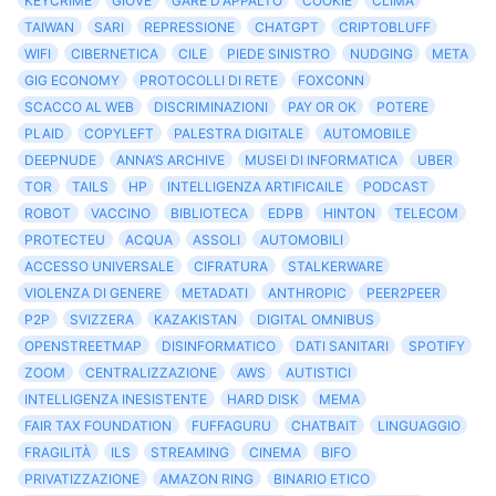
KEYCRIME
GIOVE
GARE D'APPALTO
COOKIE
CLIMA
TAIWAN
SARI
REPRESSIONE
CHATGPT
CRIPTOBLUFF
WIFI
CIBERNETICA
CILE
PIEDE SINISTRO
NUDGING
META
GIG ECONOMY
PROTOCOLLI DI RETE
FOXCONN
SCACCO AL WEB
DISCRIMINAZIONI
PAY OR OK
POTERE
PLAID
COPYLEFT
PALESTRA DIGITALE
AUTOMOBILE
DEEPNUDE
ANNA’S ARCHIVE
MUSEI DI INFORMATICA
UBER
TOR
TAILS
HP
INTELLIGENZA ARTIFICAILE
PODCAST
ROBOT
VACCINO
BIBLIOTECA
EDPB
HINTON
TELECOM
PROTECTEU
ACQUA
ASSOLI
AUTOMOBILI
ACCESSO UNIVERSALE
CIFRATURA
STALKERWARE
VIOLENZA DI GENERE
METADATI
ANTHROPIC
PEER2PEER
P2P
SVIZZERA
KAZAKISTAN
DIGITAL OMNIBUS
OPENSTREETMAP
DISINFORMATICO
DATI SANITARI
SPOTIFY
ZOOM
CENTRALIZZAZIONE
AWS
AUTISTICI
INTELLIGENZA INESISTENTE
HARD DISK
MEMA
FAIR TAX FOUNDATION
FUFFAGURU
CHATBAIT
LINGUAGGIO
FRAGILITÀ
ILS
STREAMING
CINEMA
BIFO
PRIVATIZZAZIONE
AMAZON RING
BINARIO ETICO