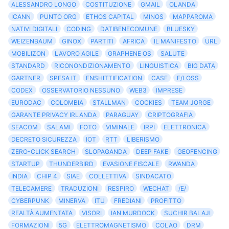
ALESSANDRO LONGO
COSTITUZIONE
GMAIL
OLANDA
ICANN
PUNTO ORG
ETHOS CAPITAL
MINOS
MAPPAROMA
NATIVI DIGITALI
CODING
DATIBENECOMUNE
BLUESKY
WEIZENBAUM
GINOX
PARTITI
AFRICA
IL MANIFESTO
URL
MOBILIZON
LAVORO AGILE
GRAPHENE OS
SALUTE
STANDARD
RICONONDIZIONAMENTO
LINGUISTICA
BIG DATA
GARTNER
SPESA IT
ENSHITTIFICATION
CASE
F/LOSS
CODEX
OSSERVATORIO NESSUNO
WEB3
IMPRESE
EURODAC
COLOMBIA
STALLMAN
COCKIES
TEAM JORGE
GARANTE PRIVACY IRLANDA
PARAGUAY
CRIPTOGRAFIA
SEACOM
SALAMI
FOTO
VIMINALE
IRPI
ELETTRONICA
DECRETO SICUREZZA
IOT
RTT
LIBERISMO
ZERO-CLICK SEARCH
SLOPAGANDA
DEEP FAKE
GEOFENCING
STARTUP
THUNDERBIRD
EVASIONE FISCALE
RWANDA
INDIA
CHIP 4
SIAE
COLLETTIVA
SINDACATO
TELECAMERE
TRADUZIONI
RESPIRO
WECHAT
/E/
CYBERPUNK
MINERVA
ITU
FREDIANI
PROFITTO
REALTÀ AUMENTATA
VISORI
IAN MURDOCK
SUCHIR BALAJI
FORMAZIONI
5G
ELETTROMAGNETISMO
COLAO
DRM