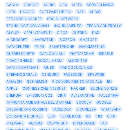
GAFAM
GOOGLE
AUDIO
USA
META
SORVEGLIANZA
LIBRI
LAVORO
SOFTWARE LIBERO
DATI
AUDIO
PEDAGOGIA HACKER
SOCIAL NETWORK
TECNOLOGIE CONVIVIALI
INQUINAMENTO
TECNO CONTROLLO
CLOUD
APPUNTAMENTI
CIRCE
GUERRA
DAD
MICROSOFT
LAVORATORI
BIGTECH
CHATGPT
DATACENTER
PNRR
SMARTPHONE
HACKMEETING
GUERRE DI RETE
CARLO MILANI
PIATTAFORME
ISRAELE
PIRACY SHIELD
SOCIAL MEDIA
ALGORITMI
DATAKNIGHTMARE
MUSK
PIANO SCUOLA 4.0
STEFANO BARALE
CENSURA
FACEBOOK
SPYWARE
AMAZON
SCHREMS II
RICONOSCIMENTO FACCIALE
EU
APPLE
CONNESSIONE INTERNET
HACKER
BUONE NOTIZIE
ENERGIA
EMISSIONI CO2
CINA
ALTERNATIVE
PALESTINA
IMPRONTA AMBIENTALE DEL DIGITALE
SCUOLA
GOOGLE
CASSANDRA CROSSING
FACEBOOK
SICUREZZA
WHATSAPP
SOVRANITÀ DIGITALE
LLM
TERRE RARE
PA
TIM
CHIP
MALWARE
AGCOM
COPYRIGHT
DIPENDENZE
FAD