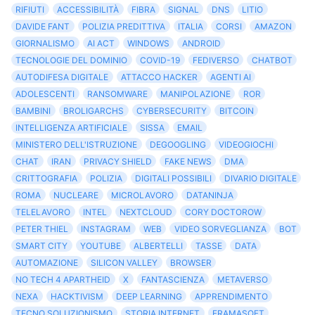
RIFIUTI
ACCESSIBILITÀ
FIBRA
SIGNAL
DNS
LITIO
DAVIDE FANT
POLIZIA PREDITTIVA
ITALIA
CORSI
AMAZON
GIORNALISMO
AI ACT
WINDOWS
ANDROID
TECNOLOGIE DEL DOMINIO
COVID-19
FEDIVERSO
CHATBOT
AUTODIFESA DIGITALE
ATTACCO HACKER
AGENTI AI
ADOLESCENTI
RANSOMWARE
MANIPOLAZIONE
ROR
BAMBINI
BROLIGARCHS
CYBERSECURITY
BITCOIN
INTELLIGENZA ARTIFICIALE
SISSA
EMAIL
MINISTERO DELL'ISTRUZIONE
DEGOOGLING
VIDEOGIOCHI
CHAT
IRAN
PRIVACY SHIELD
FAKE NEWS
DMA
CRITTOGRAFIA
POLIZIA
DIGITALI POSSIBILI
DIVARIO DIGITALE
ROMA
NUCLEARE
MICROLAVORO
DATANINJA
TELELAVORO
INTEL
NEXTCLOUD
CORY DOCTOROW
PETER THIEL
INSTAGRAM
WEB
VIDEO SORVEGLIANZA
BOT
SMART CITY
YOUTUBE
ALBERTELLI
TASSE
DATA
AUTOMAZIONE
SILICON VALLEY
BROWSER
NO TECH 4 APARTHEID
X
FANTASCIENZA
METAVERSO
NEXA
HACKTIVISM
DEEP LEARNING
APPRENDIMENTO
TECNO SOLUZIONISMO
STORIA INTERNET
FRAMASOFT