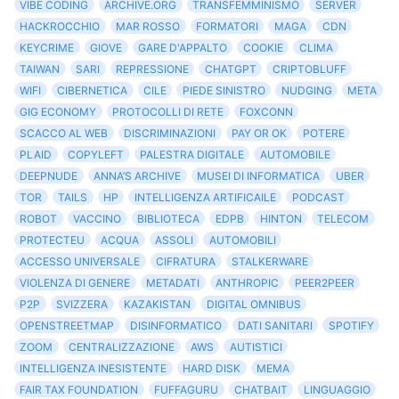
VIBE CODING
ARCHIVE.ORG
TRANSFEMMINISMO
SERVER
HACKROCCHIO
MAR ROSSO
FORMATORI
MAGA
CDN
KEYCRIME
GIOVE
GARE D'APPALTO
COOKIE
CLIMA
TAIWAN
SARI
REPRESSIONE
CHATGPT
CRIPTOBLUFF
WIFI
CIBERNETICA
CILE
PIEDE SINISTRO
NUDGING
META
GIG ECONOMY
PROTOCOLLI DI RETE
FOXCONN
SCACCO AL WEB
DISCRIMINAZIONI
PAY OR OK
POTERE
PLAID
COPYLEFT
PALESTRA DIGITALE
AUTOMOBILE
DEEPNUDE
ANNA’S ARCHIVE
MUSEI DI INFORMATICA
UBER
TOR
TAILS
HP
INTELLIGENZA ARTIFICAILE
PODCAST
ROBOT
VACCINO
BIBLIOTECA
EDPB
HINTON
TELECOM
PROTECTEU
ACQUA
ASSOLI
AUTOMOBILI
ACCESSO UNIVERSALE
CIFRATURA
STALKERWARE
VIOLENZA DI GENERE
METADATI
ANTHROPIC
PEER2PEER
P2P
SVIZZERA
KAZAKISTAN
DIGITAL OMNIBUS
OPENSTREETMAP
DISINFORMATICO
DATI SANITARI
SPOTIFY
ZOOM
CENTRALIZZAZIONE
AWS
AUTISTICI
INTELLIGENZA INESISTENTE
HARD DISK
MEMA
FAIR TAX FOUNDATION
FUFFAGURU
CHATBAIT
LINGUAGGIO