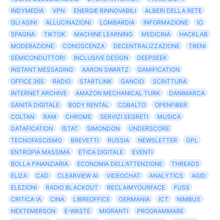
INDYMEDIA
VPN
ENERGIE RINNOVABILI
ALBERI DELLA RETE
GLI ASINI
ALLUCINAZIONI
LOMBARDIA
INFORMAZIONE
IO
SPAGNA
TIKTOK
MACHINE LEARNING
MEDICINA
HACKLAB
MODERAZIONE
CONOSCENZA
DECENTRALIZZAZIONE
TRENI
SEMICONDUTTORI
INCLUSIVE DESIGN
DEEPSEEK
INSTANT MESSAGING
AARON SWARTZ
GAMIFICATION
OFFICE 365
RADIO
STARTLINK
GANCIO
SCRITTURA
INTERNET ARCHIVE
AMAZON MECHANICAL TURK
DANIMARCA
SANITÀ DIGITALE
BODY RENTAL
COBALTO
OPENFIBER
COLTAN
RAM
CHROME
SERVIZI SEGRETI
MUSICA
DATAFICATION
ISTAT
SIMONDON
UNDERSCORE
TECNOFASCISMO
BREVETTI
RUSSIA
NEWSLETTER
GPL
ENTROPIA MASSIMA
ETICA DIGITALE
EVENTI
BOLLA FINANZIARIA
ECONOMIA DELL'ATTENZIONE
THREADS
ELIZA
CAD
CLEARVIEW AI
VIDEOCHAT
ANALYTICS
AGID
ELEZIONI
RADIO BLACKOUT
RECLAIMYOURFACE
FUSS
CRITICA IA
CINA
LIBREOFFICE
GERMANIA
ICT
NIMBUS
NEXTEMERSON
E-WASTE
MIGRANTI
PROGRAMMARE