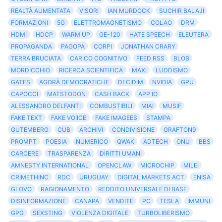
REALTÀ AUMENTATA
VISORI
IAN MURDOCK
SUCHIR BALAJI
FORMAZIONI
5G
ELETTROMAGNETISMO
COLAO
DRM
HDMI
HDCP
WARM UP
GE-120
HATE SPEECH
ELEUTERA
PROPAGANDA
PAGOPA
CORPI
JONATHAN CRARY
TERRA BRUCIATA
CARICO COGNITIVO
FEED RSS
BLOB
MORDICCHIO
RICERCA SCIENTIFICA
MAXI
LUDDISMO
GATES
AGORÀ DEMOCRATICHE
DECIDIM
NVIDIA
GPU
CAPOCCI
MATSTODON
CASH BACK
APP IO
ALESSANDRO DELFANTI
COMBUSTIBILI
MIAI
MUSIF
FAKE TEXT
FAKE VOIICE
FAKE IMAGEES
STAMPA
GUTEMBERG
CUB
ARCHIVI
CONDIVISIONE
GRAFTON9
PROMPT
POESIA
NUMERICO
QWAK
ADTECH
ONU
BBS
CARCERE
TRASPARENZA
DIRITTI UMANI
AMNESTY INTERNATIONAL
OPENCLAW
MICROCHIP
MILEI
CRIMETHINC
RDC
URUGUAY
DIGITAL MARKETS ACT
ENISA
GLOVO
RAGIONAMENTO
REDDITO UNIVERSALE DI BASE
DISINFORMAZIONE
CANAPA
VENDITE
PC
TESLA
IMMUNI
GPG
SEXSTING
VIOLENZA DIGITALE
TURBOLIBERISMO