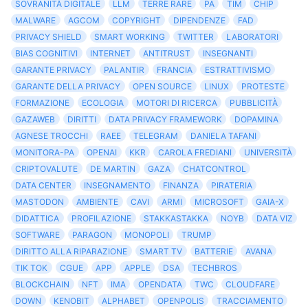
SOVRANITÀ DIGITALE
LLM
TERRE RARE
PA
TIM
CHIP
MALWARE
AGCOM
COPYRIGHT
DIPENDENZE
FAD
PRIVACY SHIELD
SMART WORKING
TWITTER
LABORATORI
BIAS COGNITIVI
INTERNET
ANTITRUST
INSEGNANTI
GARANTE PRIVACY
PALANTIR
FRANCIA
ESTRATTIVISMO
GARANTE DELLA PRIVACY
OPEN SOURCE
LINUX
PROTESTE
FORMAZIONE
ECOLOGIA
MOTORI DI RICERCA
PUBBLICITÀ
GAZAWEB
DIRITTI
DATA PRIVACY FRAMEWORK
DOPAMINA
AGNESE TROCCHI
RAEE
TELEGRAM
DANIELA TAFANI
MONITORA-PA
OPENAI
KKR
CAROLA FREDIANI
UNIVERSITÀ
CRIPTOVALUTE
DE MARTIN
GAZA
CHATCONTROL
DATA CENTER
INSEGNAMENTO
FINANZA
PIRATERIA
MASTODON
AMBIENTE
CAVI
ARMI
MICROSOFT
GAIA-X
DIDATTICA
PROFILAZIONE
STAKKASTAKKA
NOYB
DATA VIZ
SOFTWARE
PARAGON
MONOPOLI
TRUMP
DIRITTO ALLA RIPARAZIONE
SMART TV
BATTERIE
AVANA
TIK TOK
CGUE
APP
APPLE
DSA
TECHBROS
BLOCKCHAIN
NFT
IMA
OPENDATA
TWC
CLOUDFARE
DOWN
KENOBIT
ALPHABET
OPENPOLIS
TRACCIAMENTO