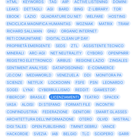
HTML
KEYWORDS
TAG
AIIP
ACTIVE LISTENING
DOMINI
LEAKS
DETTAGLI
AGI
BARD
BING
Z-LIBRARY
TOR
EBOOK
LAZIO
QUADRATURE DU NET
WELFARE
HOSTING
ENCICLICA MAGNIFICA HUMANITAS
WOZNIAK
MATRIX
TRAM
RICHARD SALLMAN
GNU
ORGANIC INTERNET
RETI COMUNITARIE
DIGITAL CLEAN UP DAY
PROPRIETÀ EMERGENTE
SEDS
ZTL
ASSISTENTE TECNICO
MINERALI
ARC-AGI
NET NEUTRALITY
CYBORG
OPENPNRR
REGISTRO ELETTRONICO
AIRBUS
REGIONE LAZIO
ZINGALES
SENTIMENT ANALYSIS
DATAPOISONING
E-COMMERCE
JD.COM
MEDIAWORLD
VENEZUELA
DDI
MONITORA PA
SCIENZE
NETFLIX
LOCKDOWN
FSFE
PSN
LEONARDO
SOGEI
LYNX
CYBERBULLISMO
REDDIT
GAMESTOP
FIBERCOP
BRASILE
LICENZIAMENTI
TEATRO
SPACEX
VASA
ALOISI
DI STEFANO
FORMATI FILE
INCONTRI
CONFINDUSTRIA
FEDERAZIONE
GENITORI
SMART GLASSES
ARCHITETTURA DELL'INFORMAZIONE
OTERO
OLVID
MISTRAL
DIGI TALES
OPEN PUBLISHING
TIMNIT GEBRU
VANCE
HACKORDIE
SVEZIA
IAB
BELGIO
TLC
SCIOPERO
GARR