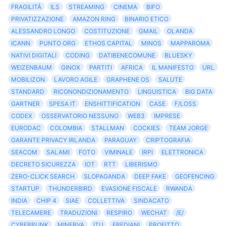
FRAGILITÀ
ILS
STREAMING
CINEMA
BIFO
PRIVATIZZAZIONE
AMAZON RING
BINARIO ETICO
ALESSANDRO LONGO
COSTITUZIONE
GMAIL
OLANDA
ICANN
PUNTO ORG
ETHOS CAPITAL
MINOS
MAPPAROMA
NATIVI DIGITALI
CODING
DATIBENECOMUNE
BLUESKY
WEIZENBAUM
GINOX
PARTITI
AFRICA
IL MANIFESTO
URL
MOBILIZON
LAVORO AGILE
GRAPHENE OS
SALUTE
STANDARD
RICONONDIZIONAMENTO
LINGUISTICA
BIG DATA
GARTNER
SPESA IT
ENSHITTIFICATION
CASE
F/LOSS
CODEX
OSSERVATORIO NESSUNO
WEB3
IMPRESE
EURODAC
COLOMBIA
STALLMAN
COCKIES
TEAM JORGE
GARANTE PRIVACY IRLANDA
PARAGUAY
CRIPTOGRAFIA
SEACOM
SALAMI
FOTO
VIMINALE
IRPI
ELETTRONICA
DECRETO SICUREZZA
IOT
RTT
LIBERISMO
ZERO-CLICK SEARCH
SLOPAGANDA
DEEP FAKE
GEOFENCING
STARTUP
THUNDERBIRD
EVASIONE FISCALE
RWANDA
INDIA
CHIP 4
SIAE
COLLETTIVA
SINDACATO
TELECAMERE
TRADUZIONI
RESPIRO
WECHAT
/E/
CYBERPUNK
MINERVA
ITU
FREDIANI
PROFITTO