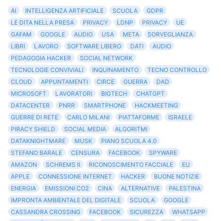
AI
INTELLIGENZA ARTIFICIALE
SCUOLA
GDPR
LE DITA NELLA PRESA
PRIVACY
LDNP
PRIVACY
UE
GAFAM
GOOGLE
AUDIO
USA
META
SORVEGLIANZA
LIBRI
LAVORO
SOFTWARE LIBERO
DATI
AUDIO
PEDAGOGIA HACKER
SOCIAL NETWORK
TECNOLOGIE CONVIVIALI
INQUINAMENTO
TECNO CONTROLLO
CLOUD
APPUNTAMENTI
CIRCE
GUERRA
DAD
MICROSOFT
LAVORATORI
BIGTECH
CHATGPT
DATACENTER
PNRR
SMARTPHONE
HACKMEETING
GUERRE DI RETE
CARLO MILANI
PIATTAFORME
ISRAELE
PIRACY SHIELD
SOCIAL MEDIA
ALGORITMI
DATAKNIGHTMARE
MUSK
PIANO SCUOLA 4.0
STEFANO BARALE
CENSURA
FACEBOOK
SPYWARE
AMAZON
SCHREMS II
RICONOSCIMENTO FACCIALE
EU
APPLE
CONNESSIONE INTERNET
HACKER
BUONE NOTIZIE
ENERGIA
EMISSIONI CO2
CINA
ALTERNATIVE
PALESTINA
IMPRONTA AMBIENTALE DEL DIGITALE
SCUOLA
GOOGLE
CASSANDRA CROSSING
FACEBOOK
SICUREZZA
WHATSAPP