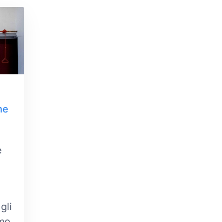
he
e
gli
imo