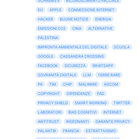
SCHREMS II
RICONOSCIMENTO FACCIALE
EU
APPLE
CONNESSIONE INTERNET
HACKER
BUONE NOTIZIE
ENERGIA
EMISSIONI CO2
CINA
ALTERNATIVE
PALESTINA
IMPRONTA AMBIENTALE DEL DIGITALE
SCUOLA
GOOGLE
CASSANDRA CROSSING
FACEBOOK
SICUREZZA
WHATSAPP
SOVRANITÀ DIGITALE
LLM
TERRE RARE
PA
TIM
CHIP
MALWARE
AGCOM
COPYRIGHT
DIPENDENZE
FAD
PRIVACY SHIELD
SMART WORKING
TWITTER
LABORATORI
BIAS COGNITIVI
INTERNET
ANTITRUST
INSEGNANTI
GARANTE PRIVACY
PALANTIR
FRANCIA
ESTRATTIVISMO