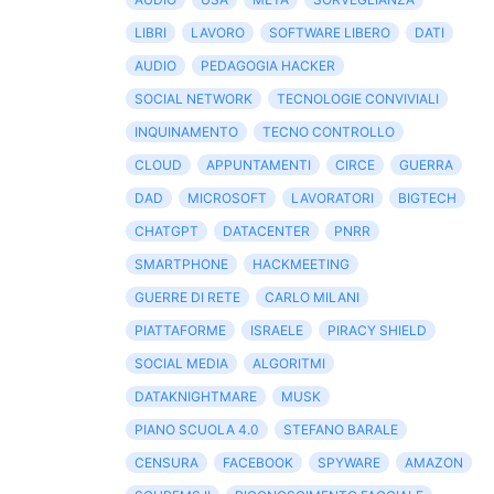
LIBRI
LAVORO
SOFTWARE LIBERO
DATI
AUDIO
PEDAGOGIA HACKER
SOCIAL NETWORK
TECNOLOGIE CONVIVIALI
INQUINAMENTO
TECNO CONTROLLO
CLOUD
APPUNTAMENTI
CIRCE
GUERRA
DAD
MICROSOFT
LAVORATORI
BIGTECH
CHATGPT
DATACENTER
PNRR
SMARTPHONE
HACKMEETING
GUERRE DI RETE
CARLO MILANI
PIATTAFORME
ISRAELE
PIRACY SHIELD
SOCIAL MEDIA
ALGORITMI
DATAKNIGHTMARE
MUSK
PIANO SCUOLA 4.0
STEFANO BARALE
CENSURA
FACEBOOK
SPYWARE
AMAZON