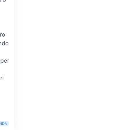
ro
ando
 per
ri
NDA