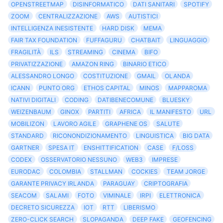
OPENSTREETMAP
DISINFORMATICO
DATI SANITARI
SPOTIFY
ZOOM
CENTRALIZZAZIONE
AWS
AUTISTICI
INTELLIGENZA INESISTENTE
HARD DISK
MEMA
FAIR TAX FOUNDATION
FUFFAGURU
CHATBAIT
LINGUAGGIO
FRAGILITÀ
ILS
STREAMING
CINEMA
BIFO
PRIVATIZZAZIONE
AMAZON RING
BINARIO ETICO
ALESSANDRO LONGO
COSTITUZIONE
GMAIL
OLANDA
ICANN
PUNTO ORG
ETHOS CAPITAL
MINOS
MAPPAROMA
NATIVI DIGITALI
CODING
DATIBENECOMUNE
BLUESKY
WEIZENBAUM
GINOX
PARTITI
AFRICA
IL MANIFESTO
URL
MOBILIZON
LAVORO AGILE
GRAPHENE OS
SALUTE
STANDARD
RICONONDIZIONAMENTO
LINGUISTICA
BIG DATA
GARTNER
SPESA IT
ENSHITTIFICATION
CASE
F/LOSS
CODEX
OSSERVATORIO NESSUNO
WEB3
IMPRESE
EURODAC
COLOMBIA
STALLMAN
COCKIES
TEAM JORGE
GARANTE PRIVACY IRLANDA
PARAGUAY
CRIPTOGRAFIA
SEACOM
SALAMI
FOTO
VIMINALE
IRPI
ELETTRONICA
DECRETO SICUREZZA
IOT
RTT
LIBERISMO
ZERO-CLICK SEARCH
SLOPAGANDA
DEEP FAKE
GEOFENCING