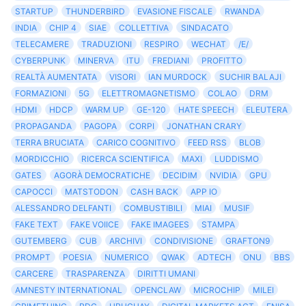
STARTUP
THUNDERBIRD
EVASIONE FISCALE
RWANDA
INDIA
CHIP 4
SIAE
COLLETTIVA
SINDACATO
TELECAMERE
TRADUZIONI
RESPIRO
WECHAT
/E/
CYBERPUNK
MINERVA
ITU
FREDIANI
PROFITTO
REALTÀ AUMENTATA
VISORI
IAN MURDOCK
SUCHIR BALAJI
FORMAZIONI
5G
ELETTROMAGNETISMO
COLAO
DRM
HDMI
HDCP
WARM UP
GE-120
HATE SPEECH
ELEUTERA
PROPAGANDA
PAGOPA
CORPI
JONATHAN CRARY
TERRA BRUCIATA
CARICO COGNITIVO
FEED RSS
BLOB
MORDICCHIO
RICERCA SCIENTIFICA
MAXI
LUDDISMO
GATES
AGORÀ DEMOCRATICHE
DECIDIM
NVIDIA
GPU
CAPOCCI
MATSTODON
CASH BACK
APP IO
ALESSANDRO DELFANTI
COMBUSTIBILI
MIAI
MUSIF
FAKE TEXT
FAKE VOIICE
FAKE IMAGEES
STAMPA
GUTEMBERG
CUB
ARCHIVI
CONDIVISIONE
GRAFTON9
PROMPT
POESIA
NUMERICO
QWAK
ADTECH
ONU
BBS
CARCERE
TRASPARENZA
DIRITTI UMANI
AMNESTY INTERNATIONAL
OPENCLAW
MICROCHIP
MILEI