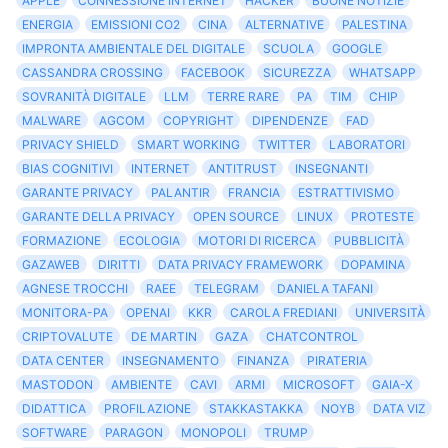
APPLE
CONNESSIONE INTERNET
HACKER
BUONE NOTIZIE
ENERGIA
EMISSIONI CO2
CINA
ALTERNATIVE
PALESTINA
IMPRONTA AMBIENTALE DEL DIGITALE
SCUOLA
GOOGLE
CASSANDRA CROSSING
FACEBOOK
SICUREZZA
WHATSAPP
SOVRANITÀ DIGITALE
LLM
TERRE RARE
PA
TIM
CHIP
MALWARE
AGCOM
COPYRIGHT
DIPENDENZE
FAD
PRIVACY SHIELD
SMART WORKING
TWITTER
LABORATORI
BIAS COGNITIVI
INTERNET
ANTITRUST
INSEGNANTI
GARANTE PRIVACY
PALANTIR
FRANCIA
ESTRATTIVISMO
GARANTE DELLA PRIVACY
OPEN SOURCE
LINUX
PROTESTE
FORMAZIONE
ECOLOGIA
MOTORI DI RICERCA
PUBBLICITÀ
GAZAWEB
DIRITTI
DATA PRIVACY FRAMEWORK
DOPAMINA
AGNESE TROCCHI
RAEE
TELEGRAM
DANIELA TAFANI
MONITORA-PA
OPENAI
KKR
CAROLA FREDIANI
UNIVERSITÀ
CRIPTOVALUTE
DE MARTIN
GAZA
CHATCONTROL
DATA CENTER
INSEGNAMENTO
FINANZA
PIRATERIA
MASTODON
AMBIENTE
CAVI
ARMI
MICROSOFT
GAIA-X
DIDATTICA
PROFILAZIONE
STAKKASTAKKA
NOYB
DATA VIZ
SOFTWARE
PARAGON
MONOPOLI
TRUMP