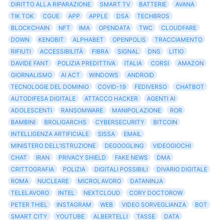
DIRITTO ALLA RIPARAZIONE
SMART TV
BATTERIE
AVANA
TIK TOK
CGUE
APP
APPLE
DSA
TECHBROS
BLOCKCHAIN
NFT
IMA
OPENDATA
TWC
CLOUDFARE
DOWN
KENOBIT
ALPHABET
OPENPOLIS
TRACCIAMENTO
RIFIUTI
ACCESSIBILITÀ
FIBRA
SIGNAL
DNS
LITIO
DAVIDE FANT
POLIZIA PREDITTIVA
ITALIA
CORSI
AMAZON
GIORNALISMO
AI ACT
WINDOWS
ANDROID
TECNOLOGIE DEL DOMINIO
COVID-19
FEDIVERSO
CHATBOT
AUTODIFESA DIGITALE
ATTACCO HACKER
AGENTI AI
ADOLESCENTI
RANSOMWARE
MANIPOLAZIONE
ROR
BAMBINI
BROLIGARCHS
CYBERSECURITY
BITCOIN
INTELLIGENZA ARTIFICIALE
SISSA
EMAIL
MINISTERO DELL'ISTRUZIONE
DEGOOGLING
VIDEOGIOCHI
CHAT
IRAN
PRIVACY SHIELD
FAKE NEWS
DMA
CRITTOGRAFIA
POLIZIA
DIGITALI POSSIBILI
DIVARIO DIGITALE
ROMA
NUCLEARE
MICROLAVORO
DATANINJA
TELELAVORO
INTEL
NEXTCLOUD
CORY DOCTOROW
PETER THIEL
INSTAGRAM
WEB
VIDEO SORVEGLIANZA
BOT
SMART CITY
YOUTUBE
ALBERTELLI
TASSE
DATA