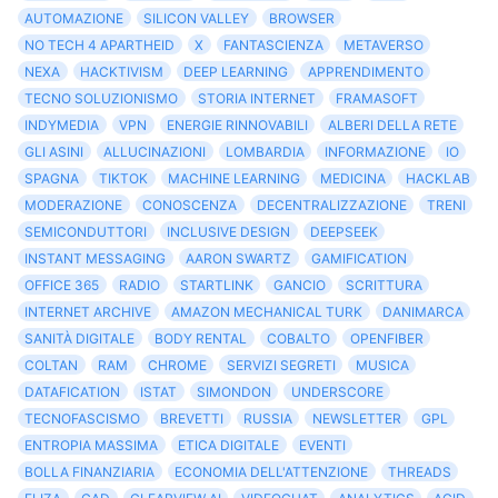
AUTOMAZIONE
SILICON VALLEY
BROWSER
NO TECH 4 APARTHEID
X
FANTASCIENZA
METAVERSO
NEXA
HACKTIVISM
DEEP LEARNING
APPRENDIMENTO
TECNO SOLUZIONISMO
STORIA INTERNET
FRAMASOFT
INDYMEDIA
VPN
ENERGIE RINNOVABILI
ALBERI DELLA RETE
GLI ASINI
ALLUCINAZIONI
LOMBARDIA
INFORMAZIONE
IO
SPAGNA
TIKTOK
MACHINE LEARNING
MEDICINA
HACKLAB
MODERAZIONE
CONOSCENZA
DECENTRALIZZAZIONE
TRENI
SEMICONDUTTORI
INCLUSIVE DESIGN
DEEPSEEK
INSTANT MESSAGING
AARON SWARTZ
GAMIFICATION
OFFICE 365
RADIO
STARTLINK
GANCIO
SCRITTURA
INTERNET ARCHIVE
AMAZON MECHANICAL TURK
DANIMARCA
SANITÀ DIGITALE
BODY RENTAL
COBALTO
OPENFIBER
COLTAN
RAM
CHROME
SERVIZI SEGRETI
MUSICA
DATAFICATION
ISTAT
SIMONDON
UNDERSCORE
TECNOFASCISMO
BREVETTI
RUSSIA
NEWSLETTER
GPL
ENTROPIA MASSIMA
ETICA DIGITALE
EVENTI
BOLLA FINANZIARIA
ECONOMIA DELL'ATTENZIONE
THREADS