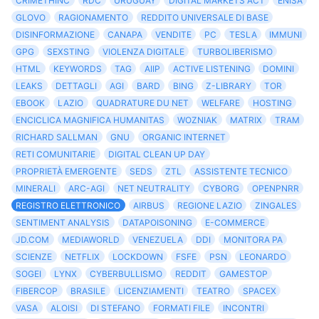
CRIMETHINC
RDC
URUGUAY
DIGITAL MARKETS ACT
ENISA
GLOVO
RAGIONAMENTO
REDDITO UNIVERSALE DI BASE
DISINFORMAZIONE
CANAPA
VENDITE
PC
TESLA
IMMUNI
GPG
SEXSTING
VIOLENZA DIGITALE
TURBOLIBERISMO
HTML
KEYWORDS
TAG
AIIP
ACTIVE LISTENING
DOMINI
LEAKS
DETTAGLI
AGI
BARD
BING
Z-LIBRARY
TOR
EBOOK
LAZIO
QUADRATURE DU NET
WELFARE
HOSTING
ENCICLICA MAGNIFICA HUMANITAS
WOZNIAK
MATRIX
TRAM
RICHARD SALLMAN
GNU
ORGANIC INTERNET
RETI COMUNITARIE
DIGITAL CLEAN UP DAY
PROPRIETÀ EMERGENTE
SEDS
ZTL
ASSISTENTE TECNICO
MINERALI
ARC-AGI
NET NEUTRALITY
CYBORG
OPENPNRR
REGISTRO ELETTRONICO
AIRBUS
REGIONE LAZIO
ZINGALES
SENTIMENT ANALYSIS
DATAPOISONING
E-COMMERCE
JD.COM
MEDIAWORLD
VENEZUELA
DDI
MONITORA PA
SCIENZE
NETFLIX
LOCKDOWN
FSFE
PSN
LEONARDO
SOGEI
LYNX
CYBERBULLISMO
REDDIT
GAMESTOP
FIBERCOP
BRASILE
LICENZIAMENTI
TEATRO
SPACEX
VASA
ALOISI
DI STEFANO
FORMATI FILE
INCONTRI