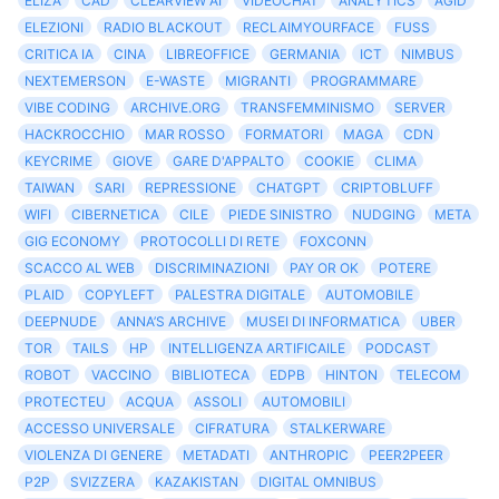
ELIZA
CAD
CLEARVIEW AI
VIDEOCHAT
ANALYTICS
AGID
ELEZIONI
RADIO BLACKOUT
RECLAIMYOURFACE
FUSS
CRITICA IA
CINA
LIBREOFFICE
GERMANIA
ICT
NIMBUS
NEXTEMERSON
E-WASTE
MIGRANTI
PROGRAMMARE
VIBE CODING
ARCHIVE.ORG
TRANSFEMMINISMO
SERVER
HACKROCCHIO
MAR ROSSO
FORMATORI
MAGA
CDN
KEYCRIME
GIOVE
GARE D'APPALTO
COOKIE
CLIMA
TAIWAN
SARI
REPRESSIONE
CHATGPT
CRIPTOBLUFF
WIFI
CIBERNETICA
CILE
PIEDE SINISTRO
NUDGING
META
GIG ECONOMY
PROTOCOLLI DI RETE
FOXCONN
SCACCO AL WEB
DISCRIMINAZIONI
PAY OR OK
POTERE
PLAID
COPYLEFT
PALESTRA DIGITALE
AUTOMOBILE
DEEPNUDE
ANNA’S ARCHIVE
MUSEI DI INFORMATICA
UBER
TOR
TAILS
HP
INTELLIGENZA ARTIFICAILE
PODCAST
ROBOT
VACCINO
BIBLIOTECA
EDPB
HINTON
TELECOM
PROTECTEU
ACQUA
ASSOLI
AUTOMOBILI
ACCESSO UNIVERSALE
CIFRATURA
STALKERWARE
VIOLENZA DI GENERE
METADATI
ANTHROPIC
PEER2PEER
P2P
SVIZZERA
KAZAKISTAN
DIGITAL OMNIBUS