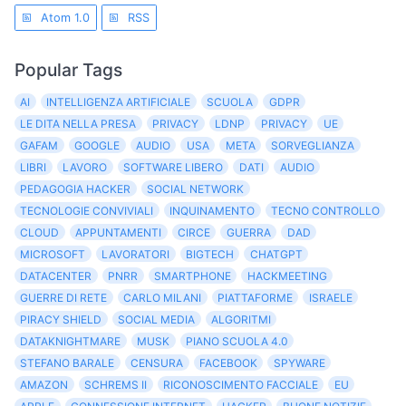
Atom 1.0
RSS
Popular Tags
AI
INTELLIGENZA ARTIFICIALE
SCUOLA
GDPR
LE DITA NELLA PRESA
PRIVACY
LDNP
PRIVACY
UE
GAFAM
GOOGLE
AUDIO
USA
META
SORVEGLIANZA
LIBRI
LAVORO
SOFTWARE LIBERO
DATI
AUDIO
PEDAGOGIA HACKER
SOCIAL NETWORK
TECNOLOGIE CONVIVIALI
INQUINAMENTO
TECNO CONTROLLO
CLOUD
APPUNTAMENTI
CIRCE
GUERRA
DAD
MICROSOFT
LAVORATORI
BIGTECH
CHATGPT
DATACENTER
PNRR
SMARTPHONE
HACKMEETING
GUERRE DI RETE
CARLO MILANI
PIATTAFORME
ISRAELE
PIRACY SHIELD
SOCIAL MEDIA
ALGORITMI
DATAKNIGHTMARE
MUSK
PIANO SCUOLA 4.0
STEFANO BARALE
CENSURA
FACEBOOK
SPYWARE
AMAZON
SCHREMS II
RICONOSCIMENTO FACCIALE
EU