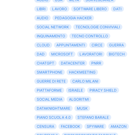
LIBRI
LAVORO
SOFTWARE LIBERO
DATI
AUDIO
PEDAGOGIA HACKER
SOCIAL NETWORK
TECNOLOGIE CONVIVIALI
INQUINAMENTO
TECNO CONTROLLO
CLOUD
APPUNTAMENTI
CIRCE
GUERRA
DAD
MICROSOFT
LAVORATORI
BIGTECH
CHATGPT
DATACENTER
PNRR
SMARTPHONE
HACKMEETING
GUERRE DI RETE
CARLO MILANI
PIATTAFORME
ISRAELE
PIRACY SHIELD
SOCIAL MEDIA
ALGORITMI
DATAKNIGHTMARE
MUSK
PIANO SCUOLA 4.0
STEFANO BARALE
CENSURA
FACEBOOK
SPYWARE
AMAZON