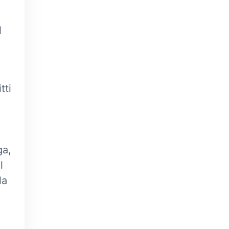
l
tti
ga,
l
la