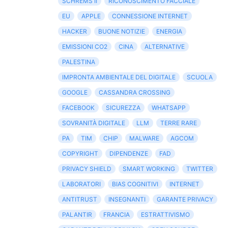
SCHREMS II
RICONOSCIMENTO FACCIALE
EU
APPLE
CONNESSIONE INTERNET
HACKER
BUONE NOTIZIE
ENERGIA
EMISSIONI CO2
CINA
ALTERNATIVE
PALESTINA
IMPRONTA AMBIENTALE DEL DIGITALE
SCUOLA
GOOGLE
CASSANDRA CROSSING
FACEBOOK
SICUREZZA
WHATSAPP
SOVRANITÀ DIGITALE
LLM
TERRE RARE
PA
TIM
CHIP
MALWARE
AGCOM
COPYRIGHT
DIPENDENZE
FAD
PRIVACY SHIELD
SMART WORKING
TWITTER
LABORATORI
BIAS COGNITIVI
INTERNET
ANTITRUST
INSEGNANTI
GARANTE PRIVACY
PALANTIR
FRANCIA
ESTRATTIVISMO