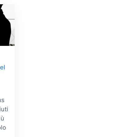
el
ns
iuti
iù
olo