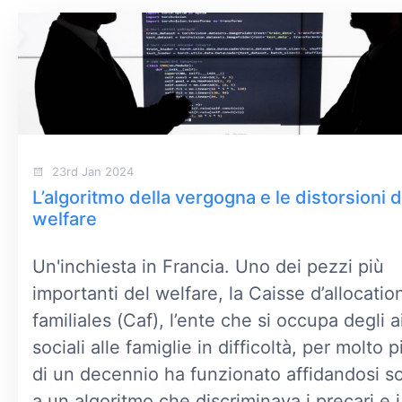
23rd Jan 2024
L’algoritmo della vergogna e le distorsioni d
welfare
Un'inchiesta in Francia. Uno dei pezzi più
importanti del welfare, la Caisse d’allocatio
familiales (Caf), l’ente che si occupa degli a
sociali alle famiglie in difficoltà, per molto p
di un decennio ha funzionato affidandosi s
a un algoritmo che discriminava i precari e i