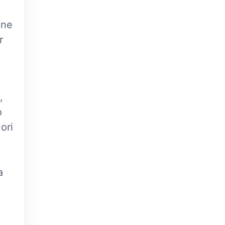
a
one
r
,
o
ori
a