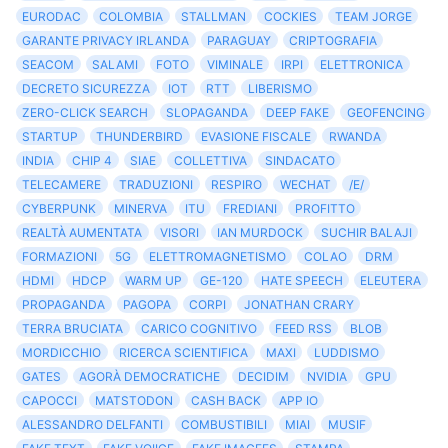
EURODAC
COLOMBIA
STALLMAN
COCKIES
TEAM JORGE
GARANTE PRIVACY IRLANDA
PARAGUAY
CRIPTOGRAFIA
SEACOM
SALAMI
FOTO
VIMINALE
IRPI
ELETTRONICA
DECRETO SICUREZZA
IOT
RTT
LIBERISMO
ZERO-CLICK SEARCH
SLOPAGANDA
DEEP FAKE
GEOFENCING
STARTUP
THUNDERBIRD
EVASIONE FISCALE
RWANDA
INDIA
CHIP 4
SIAE
COLLETTIVA
SINDACATO
TELECAMERE
TRADUZIONI
RESPIRO
WECHAT
/E/
CYBERPUNK
MINERVA
ITU
FREDIANI
PROFITTO
REALTÀ AUMENTATA
VISORI
IAN MURDOCK
SUCHIR BALAJI
FORMAZIONI
5G
ELETTROMAGNETISMO
COLAO
DRM
HDMI
HDCP
WARM UP
GE-120
HATE SPEECH
ELEUTERA
PROPAGANDA
PAGOPA
CORPI
JONATHAN CRARY
TERRA BRUCIATA
CARICO COGNITIVO
FEED RSS
BLOB
MORDICCHIO
RICERCA SCIENTIFICA
MAXI
LUDDISMO
GATES
AGORÀ DEMOCRATICHE
DECIDIM
NVIDIA
GPU
CAPOCCI
MATSTODON
CASH BACK
APP IO
ALESSANDRO DELFANTI
COMBUSTIBILI
MIAI
MUSIF