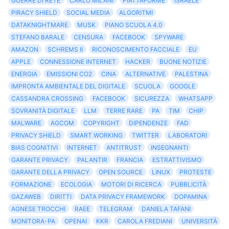
GUERRE DI RETE
CARLO MILANI
PIATTAFORME
ISRAELE
PIRACY SHIELD
SOCIAL MEDIA
ALGORITMI
DATAKNIGHTMARE
MUSK
PIANO SCUOLA 4.0
STEFANO BARALE
CENSURA
FACEBOOK
SPYWARE
AMAZON
SCHREMS II
RICONOSCIMENTO FACCIALE
EU
APPLE
CONNESSIONE INTERNET
HACKER
BUONE NOTIZIE
ENERGIA
EMISSIONI CO2
CINA
ALTERNATIVE
PALESTINA
IMPRONTA AMBIENTALE DEL DIGITALE
SCUOLA
GOOGLE
CASSANDRA CROSSING
FACEBOOK
SICUREZZA
WHATSAPP
SOVRANITÀ DIGITALE
LLM
TERRE RARE
PA
TIM
CHIP
MALWARE
AGCOM
COPYRIGHT
DIPENDENZE
FAD
PRIVACY SHIELD
SMART WORKING
TWITTER
LABORATORI
BIAS COGNITIVI
INTERNET
ANTITRUST
INSEGNANTI
GARANTE PRIVACY
PALANTIR
FRANCIA
ESTRATTIVISMO
GARANTE DELLA PRIVACY
OPEN SOURCE
LINUX
PROTESTE
FORMAZIONE
ECOLOGIA
MOTORI DI RICERCA
PUBBLICITÀ
GAZAWEB
DIRITTI
DATA PRIVACY FRAMEWORK
DOPAMINA
AGNESE TROCCHI
RAEE
TELEGRAM
DANIELA TAFANI
MONITORA-PA
OPENAI
KKR
CAROLA FREDIANI
UNIVERSITÀ