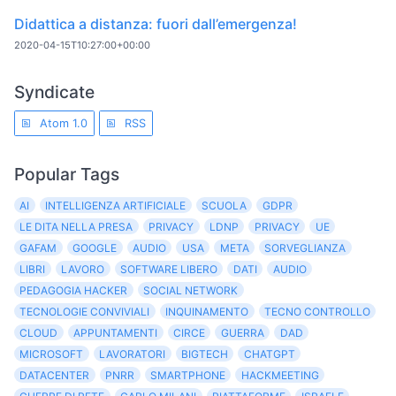
Didattica a distanza: fuori dall’emergenza!
2020-04-15T10:27:00+00:00
Syndicate
Atom 1.0
RSS
Popular Tags
AI
INTELLIGENZA ARTIFICIALE
SCUOLA
GDPR
LE DITA NELLA PRESA
PRIVACY
LDNP
PRIVACY
UE
GAFAM
GOOGLE
AUDIO
USA
META
SORVEGLIANZA
LIBRI
LAVORO
SOFTWARE LIBERO
DATI
AUDIO
PEDAGOGIA HACKER
SOCIAL NETWORK
TECNOLOGIE CONVIVIALI
INQUINAMENTO
TECNO CONTROLLO
CLOUD
APPUNTAMENTI
CIRCE
GUERRA
DAD
MICROSOFT
LAVORATORI
BIGTECH
CHATGPT
DATACENTER
PNRR
SMARTPHONE
HACKMEETING