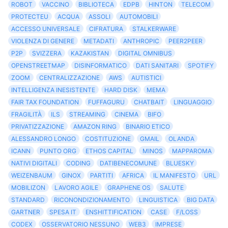
ROBOT
VACCINO
BIBLIOTECA
EDPB
HINTON
TELECOM
PROTECTEU
ACQUA
ASSOLI
AUTOMOBILI
ACCESSO UNIVERSALE
CIFRATURA
STALKERWARE
VIOLENZA DI GENERE
METADATI
ANTHROPIC
PEER2PEER
P2P
SVIZZERA
KAZAKISTAN
DIGITAL OMNIBUS
OPENSTREETMAP
DISINFORMATICO
DATI SANITARI
SPOTIFY
ZOOM
CENTRALIZZAZIONE
AWS
AUTISTICI
INTELLIGENZA INESISTENTE
HARD DISK
MEMA
FAIR TAX FOUNDATION
FUFFAGURU
CHATBAIT
LINGUAGGIO
FRAGILITÀ
ILS
STREAMING
CINEMA
BIFO
PRIVATIZZAZIONE
AMAZON RING
BINARIO ETICO
ALESSANDRO LONGO
COSTITUZIONE
GMAIL
OLANDA
ICANN
PUNTO ORG
ETHOS CAPITAL
MINOS
MAPPAROMA
NATIVI DIGITALI
CODING
DATIBENECOMUNE
BLUESKY
WEIZENBAUM
GINOX
PARTITI
AFRICA
IL MANIFESTO
URL
MOBILIZON
LAVORO AGILE
GRAPHENE OS
SALUTE
STANDARD
RICONONDIZIONAMENTO
LINGUISTICA
BIG DATA
GARTNER
SPESA IT
ENSHITTIFICATION
CASE
F/LOSS
CODEX
OSSERVATORIO NESSUNO
WEB3
IMPRESE