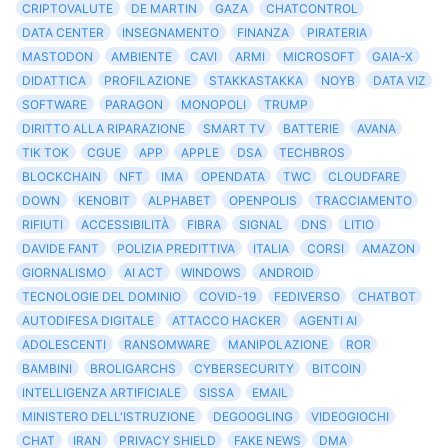
CRIPTOVALUTE
DE MARTIN
GAZA
CHATCONTROL
DATA CENTER
INSEGNAMENTO
FINANZA
PIRATERIA
MASTODON
AMBIENTE
CAVI
ARMI
MICROSOFT
GAIA-X
DIDATTICA
PROFILAZIONE
STAKKASTAKKA
NOYB
DATA VIZ
SOFTWARE
PARAGON
MONOPOLI
TRUMP
DIRITTO ALLA RIPARAZIONE
SMART TV
BATTERIE
AVANA
TIK TOK
CGUE
APP
APPLE
DSA
TECHBROS
BLOCKCHAIN
NFT
IMA
OPENDATA
TWC
CLOUDFARE
DOWN
KENOBIT
ALPHABET
OPENPOLIS
TRACCIAMENTO
RIFIUTI
ACCESSIBILITÀ
FIBRA
SIGNAL
DNS
LITIO
DAVIDE FANT
POLIZIA PREDITTIVA
ITALIA
CORSI
AMAZON
GIORNALISMO
AI ACT
WINDOWS
ANDROID
TECNOLOGIE DEL DOMINIO
COVID-19
FEDIVERSO
CHATBOT
AUTODIFESA DIGITALE
ATTACCO HACKER
AGENTI AI
ADOLESCENTI
RANSOMWARE
MANIPOLAZIONE
ROR
BAMBINI
BROLIGARCHS
CYBERSECURITY
BITCOIN
INTELLIGENZA ARTIFICIALE
SISSA
EMAIL
MINISTERO DELL'ISTRUZIONE
DEGOOGLING
VIDEOGIOCHI
CHAT
IRAN
PRIVACY SHIELD
FAKE NEWS
DMA