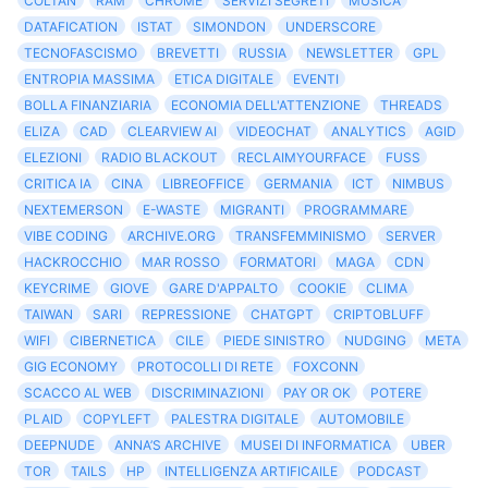
COLTAN
RAM
CHROME
SERVIZI SEGRETI
MUSICA
DATAFICATION
ISTAT
SIMONDON
UNDERSCORE
TECNOFASCISMO
BREVETTI
RUSSIA
NEWSLETTER
GPL
ENTROPIA MASSIMA
ETICA DIGITALE
EVENTI
BOLLA FINANZIARIA
ECONOMIA DELL'ATTENZIONE
THREADS
ELIZA
CAD
CLEARVIEW AI
VIDEOCHAT
ANALYTICS
AGID
ELEZIONI
RADIO BLACKOUT
RECLAIMYOURFACE
FUSS
CRITICA IA
CINA
LIBREOFFICE
GERMANIA
ICT
NIMBUS
NEXTEMERSON
E-WASTE
MIGRANTI
PROGRAMMARE
VIBE CODING
ARCHIVE.ORG
TRANSFEMMINISMO
SERVER
HACKROCCHIO
MAR ROSSO
FORMATORI
MAGA
CDN
KEYCRIME
GIOVE
GARE D'APPALTO
COOKIE
CLIMA
TAIWAN
SARI
REPRESSIONE
CHATGPT
CRIPTOBLUFF
WIFI
CIBERNETICA
CILE
PIEDE SINISTRO
NUDGING
META
GIG ECONOMY
PROTOCOLLI DI RETE
FOXCONN
SCACCO AL WEB
DISCRIMINAZIONI
PAY OR OK
POTERE
PLAID
COPYLEFT
PALESTRA DIGITALE
AUTOMOBILE
DEEPNUDE
ANNA’S ARCHIVE
MUSEI DI INFORMATICA
UBER
TOR
TAILS
HP
INTELLIGENZA ARTIFICAILE
PODCAST