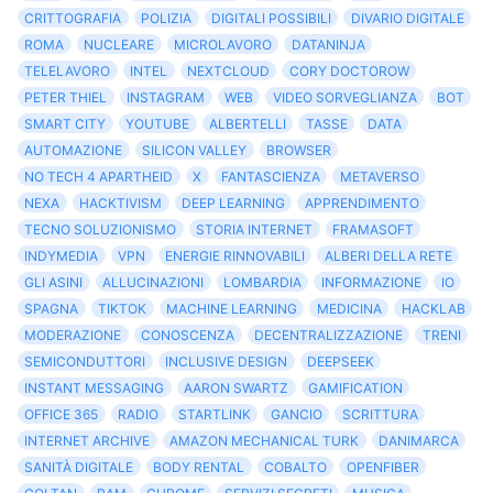
CRITTOGRAFIA
POLIZIA
DIGITALI POSSIBILI
DIVARIO DIGITALE
ROMA
NUCLEARE
MICROLAVORO
DATANINJA
TELELAVORO
INTEL
NEXTCLOUD
CORY DOCTOROW
PETER THIEL
INSTAGRAM
WEB
VIDEO SORVEGLIANZA
BOT
SMART CITY
YOUTUBE
ALBERTELLI
TASSE
DATA
AUTOMAZIONE
SILICON VALLEY
BROWSER
NO TECH 4 APARTHEID
X
FANTASCIENZA
METAVERSO
NEXA
HACKTIVISM
DEEP LEARNING
APPRENDIMENTO
TECNO SOLUZIONISMO
STORIA INTERNET
FRAMASOFT
INDYMEDIA
VPN
ENERGIE RINNOVABILI
ALBERI DELLA RETE
GLI ASINI
ALLUCINAZIONI
LOMBARDIA
INFORMAZIONE
IO
SPAGNA
TIKTOK
MACHINE LEARNING
MEDICINA
HACKLAB
MODERAZIONE
CONOSCENZA
DECENTRALIZZAZIONE
TRENI
SEMICONDUTTORI
INCLUSIVE DESIGN
DEEPSEEK
INSTANT MESSAGING
AARON SWARTZ
GAMIFICATION
OFFICE 365
RADIO
STARTLINK
GANCIO
SCRITTURA
INTERNET ARCHIVE
AMAZON MECHANICAL TURK
DANIMARCA
SANITÀ DIGITALE
BODY RENTAL
COBALTO
OPENFIBER