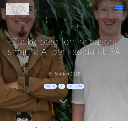
Zuckerberg fornirà caschi
smart e AI per i soldati USA
5th Jun 2025
META
AI
GUERRA