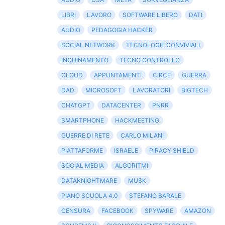
LIBRI
LAVORO
SOFTWARE LIBERO
DATI
AUDIO
PEDAGOGIA HACKER
SOCIAL NETWORK
TECNOLOGIE CONVIVIALI
INQUINAMENTO
TECNO CONTROLLO
CLOUD
APPUNTAMENTI
CIRCE
GUERRA
DAD
MICROSOFT
LAVORATORI
BIGTECH
CHATGPT
DATACENTER
PNRR
SMARTPHONE
HACKMEETING
GUERRE DI RETE
CARLO MILANI
PIATTAFORME
ISRAELE
PIRACY SHIELD
SOCIAL MEDIA
ALGORITMI
DATAKNIGHTMARE
MUSK
PIANO SCUOLA 4.0
STEFANO BARALE
CENSURA
FACEBOOK
SPYWARE
AMAZON