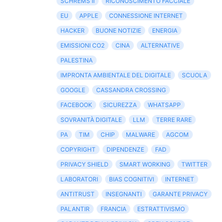
SCHREMS II
RICONOSCIMENTO FACCIALE
EU
APPLE
CONNESSIONE INTERNET
HACKER
BUONE NOTIZIE
ENERGIA
EMISSIONI CO2
CINA
ALTERNATIVE
PALESTINA
IMPRONTA AMBIENTALE DEL DIGITALE
SCUOLA
GOOGLE
CASSANDRA CROSSING
FACEBOOK
SICUREZZA
WHATSAPP
SOVRANITÀ DIGITALE
LLM
TERRE RARE
PA
TIM
CHIP
MALWARE
AGCOM
COPYRIGHT
DIPENDENZE
FAD
PRIVACY SHIELD
SMART WORKING
TWITTER
LABORATORI
BIAS COGNITIVI
INTERNET
ANTITRUST
INSEGNANTI
GARANTE PRIVACY
PALANTIR
FRANCIA
ESTRATTIVISMO