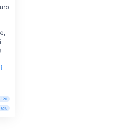
auro
!
e,
i
!
i
-120
IZIE