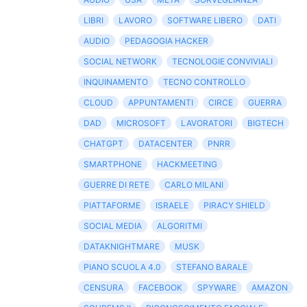
LIBRI
LAVORO
SOFTWARE LIBERO
DATI
AUDIO
PEDAGOGIA HACKER
SOCIAL NETWORK
TECNOLOGIE CONVIVIALI
INQUINAMENTO
TECNO CONTROLLO
CLOUD
APPUNTAMENTI
CIRCE
GUERRA
DAD
MICROSOFT
LAVORATORI
BIGTECH
CHATGPT
DATACENTER
PNRR
SMARTPHONE
HACKMEETING
GUERRE DI RETE
CARLO MILANI
PIATTAFORME
ISRAELE
PIRACY SHIELD
SOCIAL MEDIA
ALGORITMI
DATAKNIGHTMARE
MUSK
PIANO SCUOLA 4.0
STEFANO BARALE
CENSURA
FACEBOOK
SPYWARE
AMAZON