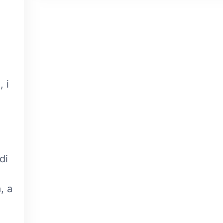
 i
o
di
, a