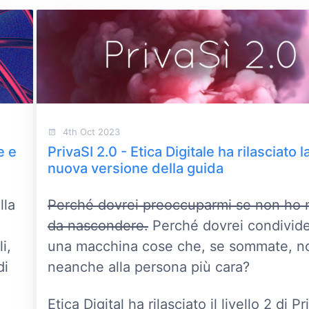
4th Oct 2023
e e
PrivaSI 2.0 - Etica Digitale ha rilasciato l
nuova versione della guida
lla
Perché dovrei preoccuparmi se non ho n
da nascondere.
Perché dovrei condivid
i,
una macchina cose che, se sommate, no
di
neanche alla persona più cara?
Etica Digital ha rilasciato il livello 2 di Pr
.