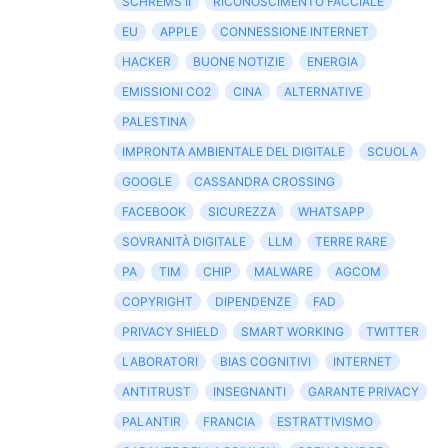
SCHREMS II
RICONOSCIMENTO FACCIALE
EU
APPLE
CONNESSIONE INTERNET
HACKER
BUONE NOTIZIE
ENERGIA
EMISSIONI CO2
CINA
ALTERNATIVE
PALESTINA
IMPRONTA AMBIENTALE DEL DIGITALE
SCUOLA
GOOGLE
CASSANDRA CROSSING
FACEBOOK
SICUREZZA
WHATSAPP
SOVRANITÀ DIGITALE
LLM
TERRE RARE
PA
TIM
CHIP
MALWARE
AGCOM
COPYRIGHT
DIPENDENZE
FAD
PRIVACY SHIELD
SMART WORKING
TWITTER
LABORATORI
BIAS COGNITIVI
INTERNET
ANTITRUST
INSEGNANTI
GARANTE PRIVACY
PALANTIR
FRANCIA
ESTRATTIVISMO