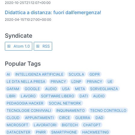
2020-10-25T21:12:07+00:00
Didattica a distanza: fuori dall’emergenza!
2020-04-15T10:27:00+00:00
Syndicate
Atom 1.0
RSS
Popular Tags
AI
INTELLIGENZA ARTIFICIALE
SCUOLA
GDPR
LE DITA NELLA PRESA
PRIVACY
LDNP
PRIVACY
UE
GAFAM
GOOGLE
AUDIO
USA
META
SORVEGLIANZA
LIBRI
LAVORO
SOFTWARE LIBERO
DATI
AUDIO
PEDAGOGIA HACKER
SOCIAL NETWORK
TECNOLOGIE CONVIVIALI
INQUINAMENTO
TECNO CONTROLLO
CLOUD
APPUNTAMENTI
CIRCE
GUERRA
DAD
MICROSOFT
LAVORATORI
BIGTECH
CHATGPT
DATACENTER
PNRR
SMARTPHONE
HACKMEETING