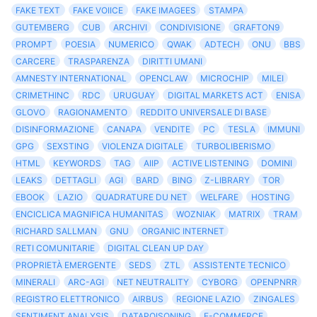
FAKE TEXT
FAKE VOIICE
FAKE IMAGEES
STAMPA
GUTEMBERG
CUB
ARCHIVI
CONDIVISIONE
GRAFTON9
PROMPT
POESIA
NUMERICO
QWAK
ADTECH
ONU
BBS
CARCERE
TRASPARENZA
DIRITTI UMANI
AMNESTY INTERNATIONAL
OPENCLAW
MICROCHIP
MILEI
CRIMETHINC
RDC
URUGUAY
DIGITAL MARKETS ACT
ENISA
GLOVO
RAGIONAMENTO
REDDITO UNIVERSALE DI BASE
DISINFORMAZIONE
CANAPA
VENDITE
PC
TESLA
IMMUNI
GPG
SEXSTING
VIOLENZA DIGITALE
TURBOLIBERISMO
HTML
KEYWORDS
TAG
AIIP
ACTIVE LISTENING
DOMINI
LEAKS
DETTAGLI
AGI
BARD
BING
Z-LIBRARY
TOR
EBOOK
LAZIO
QUADRATURE DU NET
WELFARE
HOSTING
ENCICLICA MAGNIFICA HUMANITAS
WOZNIAK
MATRIX
TRAM
RICHARD SALLMAN
GNU
ORGANIC INTERNET
RETI COMUNITARIE
DIGITAL CLEAN UP DAY
PROPRIETÀ EMERGENTE
SEDS
ZTL
ASSISTENTE TECNICO
MINERALI
ARC-AGI
NET NEUTRALITY
CYBORG
OPENPNRR
REGISTRO ELETTRONICO
AIRBUS
REGIONE LAZIO
ZINGALES
SENTIMENT ANALYSIS
DATAPOISONING
E-COMMERCE