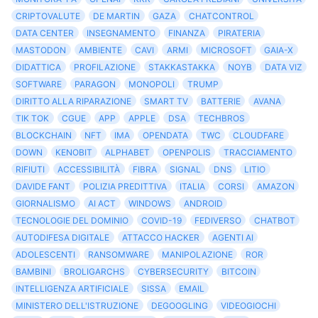
CRIPTOVALUTE
DE MARTIN
GAZA
CHATCONTROL
DATA CENTER
INSEGNAMENTO
FINANZA
PIRATERIA
MASTODON
AMBIENTE
CAVI
ARMI
MICROSOFT
GAIA-X
DIDATTICA
PROFILAZIONE
STAKKASTAKKA
NOYB
DATA VIZ
SOFTWARE
PARAGON
MONOPOLI
TRUMP
DIRITTO ALLA RIPARAZIONE
SMART TV
BATTERIE
AVANA
TIK TOK
CGUE
APP
APPLE
DSA
TECHBROS
BLOCKCHAIN
NFT
IMA
OPENDATA
TWC
CLOUDFARE
DOWN
KENOBIT
ALPHABET
OPENPOLIS
TRACCIAMENTO
RIFIUTI
ACCESSIBILITÀ
FIBRA
SIGNAL
DNS
LITIO
DAVIDE FANT
POLIZIA PREDITTIVA
ITALIA
CORSI
AMAZON
GIORNALISMO
AI ACT
WINDOWS
ANDROID
TECNOLOGIE DEL DOMINIO
COVID-19
FEDIVERSO
CHATBOT
AUTODIFESA DIGITALE
ATTACCO HACKER
AGENTI AI
ADOLESCENTI
RANSOMWARE
MANIPOLAZIONE
ROR
BAMBINI
BROLIGARCHS
CYBERSECURITY
BITCOIN
INTELLIGENZA ARTIFICIALE
SISSA
EMAIL
MINISTERO DELL'ISTRUZIONE
DEGOOGLING
VIDEOGIOCHI