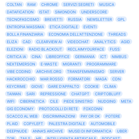
COLTAN
RAM
CHROME
SERVIZI SEGRETI
MUSICA
DATAFICATION
ISTAT
SIMONDON
UNDERSCORE
TECNOFASCISMO
BREVETTI
RUSSIA
NEWSLETTER
GPL
ENTROPIA MASSIMA
ETICA DIGITALE
EVENTI
BOLLA FINANZIARIA
ECONOMIA DELL'ATTENZIONE
THREADS
ELIZA
CAD
CLEARVIEW AI
VIDEOCHAT
ANALYTICS
AGID
ELEZIONI
RADIO BLACKOUT
RECLAIMYOURFACE
FUSS
CRITICA IA
CINA
LIBREOFFICE
GERMANIA
ICT
NIMBUS
NEXTEMERSON
E-WASTE
MIGRANTI
PROGRAMMARE
VIBE CODING
ARCHIVE.ORG
TRANSFEMMINISMO
SERVER
HACKROCCHIO
MAR ROSSO
FORMATORI
MAGA
CDN
KEYCRIME
GIOVE
GARE D'APPALTO
COOKIE
CLIMA
TAIWAN
SARI
REPRESSIONE
CHATGPT
CRIPTOBLUFF
WIFI
CIBERNETICA
CILE
PIEDE SINISTRO
NUDGING
META
GIG ECONOMY
PROTOCOLLI DI RETE
FOXCONN
SCACCO AL WEB
DISCRIMINAZIONI
PAY OR OK
POTERE
PLAID
COPYLEFT
PALESTRA DIGITALE
AUTOMOBILE
DEEPNUDE
ANNA’S ARCHIVE
MUSEI DI INFORMATICA
UBER
TOR
TAILS
HP
INTELLIGENZA ARTIFICAILE
PODCAST