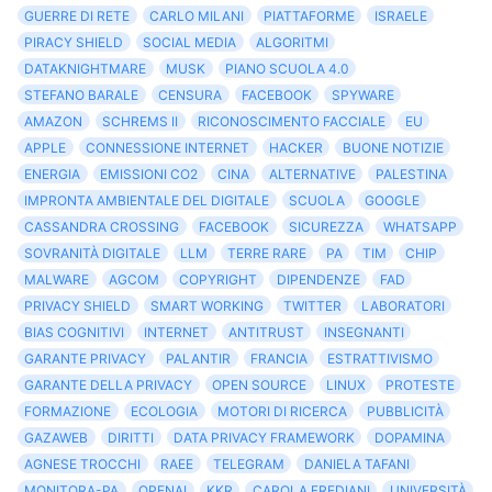
GUERRE DI RETE
CARLO MILANI
PIATTAFORME
ISRAELE
PIRACY SHIELD
SOCIAL MEDIA
ALGORITMI
DATAKNIGHTMARE
MUSK
PIANO SCUOLA 4.0
STEFANO BARALE
CENSURA
FACEBOOK
SPYWARE
AMAZON
SCHREMS II
RICONOSCIMENTO FACCIALE
EU
APPLE
CONNESSIONE INTERNET
HACKER
BUONE NOTIZIE
ENERGIA
EMISSIONI CO2
CINA
ALTERNATIVE
PALESTINA
IMPRONTA AMBIENTALE DEL DIGITALE
SCUOLA
GOOGLE
CASSANDRA CROSSING
FACEBOOK
SICUREZZA
WHATSAPP
SOVRANITÀ DIGITALE
LLM
TERRE RARE
PA
TIM
CHIP
MALWARE
AGCOM
COPYRIGHT
DIPENDENZE
FAD
PRIVACY SHIELD
SMART WORKING
TWITTER
LABORATORI
BIAS COGNITIVI
INTERNET
ANTITRUST
INSEGNANTI
GARANTE PRIVACY
PALANTIR
FRANCIA
ESTRATTIVISMO
GARANTE DELLA PRIVACY
OPEN SOURCE
LINUX
PROTESTE
FORMAZIONE
ECOLOGIA
MOTORI DI RICERCA
PUBBLICITÀ
GAZAWEB
DIRITTI
DATA PRIVACY FRAMEWORK
DOPAMINA
AGNESE TROCCHI
RAEE
TELEGRAM
DANIELA TAFANI
MONITORA-PA
OPENAI
KKR
CAROLA FREDIANI
UNIVERSITÀ