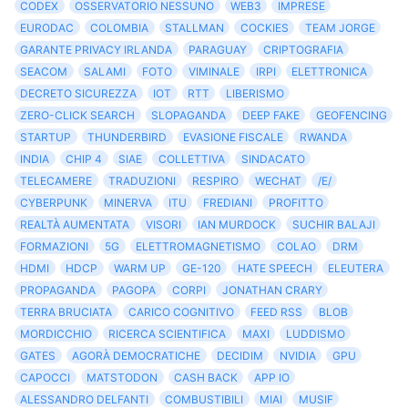
CODEX
OSSERVATORIO NESSUNO
WEB3
IMPRESE
EURODAC
COLOMBIA
STALLMAN
COCKIES
TEAM JORGE
GARANTE PRIVACY IRLANDA
PARAGUAY
CRIPTOGRAFIA
SEACOM
SALAMI
FOTO
VIMINALE
IRPI
ELETTRONICA
DECRETO SICUREZZA
IOT
RTT
LIBERISMO
ZERO-CLICK SEARCH
SLOPAGANDA
DEEP FAKE
GEOFENCING
STARTUP
THUNDERBIRD
EVASIONE FISCALE
RWANDA
INDIA
CHIP 4
SIAE
COLLETTIVA
SINDACATO
TELECAMERE
TRADUZIONI
RESPIRO
WECHAT
/E/
CYBERPUNK
MINERVA
ITU
FREDIANI
PROFITTO
REALTÀ AUMENTATA
VISORI
IAN MURDOCK
SUCHIR BALAJI
FORMAZIONI
5G
ELETTROMAGNETISMO
COLAO
DRM
HDMI
HDCP
WARM UP
GE-120
HATE SPEECH
ELEUTERA
PROPAGANDA
PAGOPA
CORPI
JONATHAN CRARY
TERRA BRUCIATA
CARICO COGNITIVO
FEED RSS
BLOB
MORDICCHIO
RICERCA SCIENTIFICA
MAXI
LUDDISMO
GATES
AGORÀ DEMOCRATICHE
DECIDIM
NVIDIA
GPU
CAPOCCI
MATSTODON
CASH BACK
APP IO
ALESSANDRO DELFANTI
COMBUSTIBILI
MIAI
MUSIF