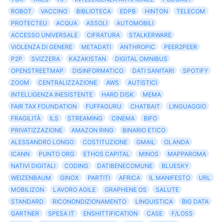
ROBOT
VACCINO
BIBLIOTECA
EDPB
HINTON
TELECOM
PROTECTEU
ACQUA
ASSOLI
AUTOMOBILI
ACCESSO UNIVERSALE
CIFRATURA
STALKERWARE
VIOLENZA DI GENERE
METADATI
ANTHROPIC
PEER2PEER
P2P
SVIZZERA
KAZAKISTAN
DIGITAL OMNIBUS
OPENSTREETMAP
DISINFORMATICO
DATI SANITARI
SPOTIFY
ZOOM
CENTRALIZZAZIONE
AWS
AUTISTICI
INTELLIGENZA INESISTENTE
HARD DISK
MEMA
FAIR TAX FOUNDATION
FUFFAGURU
CHATBAIT
LINGUAGGIO
FRAGILITÀ
ILS
STREAMING
CINEMA
BIFO
PRIVATIZZAZIONE
AMAZON RING
BINARIO ETICO
ALESSANDRO LONGO
COSTITUZIONE
GMAIL
OLANDA
ICANN
PUNTO ORG
ETHOS CAPITAL
MINOS
MAPPAROMA
NATIVI DIGITALI
CODING
DATIBENECOMUNE
BLUESKY
WEIZENBAUM
GINOX
PARTITI
AFRICA
IL MANIFESTO
URL
MOBILIZON
LAVORO AGILE
GRAPHENE OS
SALUTE
STANDARD
RICONONDIZIONAMENTO
LINGUISTICA
BIG DATA
GARTNER
SPESA IT
ENSHITTIFICATION
CASE
F/LOSS