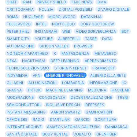
CHAT
IRAN
PRIVACY SHIELD
FAKE NEWS
DMA
CRITTOGRAFIA
POLIZIA
DIGITALI POSSIBILI
DIVARIO DIGITALE
ROMA
NUCLEARE
MICROLAVORO
DATANINJA
TELELAVORO
INTEL
NEXTCLOUD
CORY DOCTOROW
PETER THIEL
INSTAGRAM
WEB
VIDEO SORVEGLIANZA
BOT
SMART CITY
YOUTUBE
ALBERTELLI
TASSE
DATA
AUTOMAZIONE
SILICON VALLEY
BROWSER
NO TECH 4 APARTHEID
X
FANTASCIENZA
METAVERSO
NEXA
HACKTIVISM
DEEP LEARNING
APPRENDIMENTO
TECNO SOLUZIONISMO
STORIA INTERNET
FRAMASOFT
INDYMEDIA
VPN
ENERGIE RINNOVABILI
ALBERI DELLA RETE
GLI ASINI
ALLUCINAZIONI
LOMBARDIA
INFORMAZIONE
IO
SPAGNA
TIKTOK
MACHINE LEARNING
MEDICINA
HACKLAB
MODERAZIONE
CONOSCENZA
DECENTRALIZZAZIONE
TRENI
SEMICONDUTTORI
INCLUSIVE DESIGN
DEEPSEEK
INSTANT MESSAGING
AARON SWARTZ
GAMIFICATION
OFFICE 365
RADIO
STARTLINK
GANCIO
SCRITTURA
INTERNET ARCHIVE
AMAZON MECHANICAL TURK
DANIMARCA
SANITÀ DIGITALE
BODY RENTAL
COBALTO
OPENFIBER