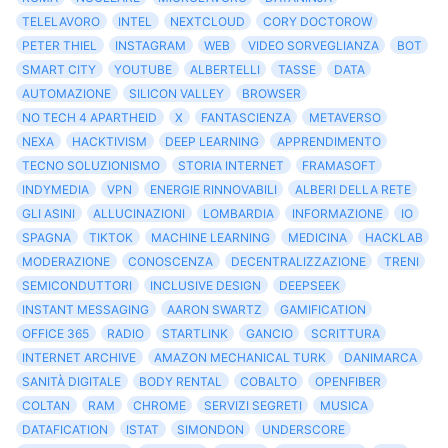
TELELAVORO
INTEL
NEXTCLOUD
CORY DOCTOROW
PETER THIEL
INSTAGRAM
WEB
VIDEO SORVEGLIANZA
BOT
SMART CITY
YOUTUBE
ALBERTELLI
TASSE
DATA
AUTOMAZIONE
SILICON VALLEY
BROWSER
NO TECH 4 APARTHEID
X
FANTASCIENZA
METAVERSO
NEXA
HACKTIVISM
DEEP LEARNING
APPRENDIMENTO
TECNO SOLUZIONISMO
STORIA INTERNET
FRAMASOFT
INDYMEDIA
VPN
ENERGIE RINNOVABILI
ALBERI DELLA RETE
GLI ASINI
ALLUCINAZIONI
LOMBARDIA
INFORMAZIONE
IO
SPAGNA
TIKTOK
MACHINE LEARNING
MEDICINA
HACKLAB
MODERAZIONE
CONOSCENZA
DECENTRALIZZAZIONE
TRENI
SEMICONDUTTORI
INCLUSIVE DESIGN
DEEPSEEK
INSTANT MESSAGING
AARON SWARTZ
GAMIFICATION
OFFICE 365
RADIO
STARTLINK
GANCIO
SCRITTURA
INTERNET ARCHIVE
AMAZON MECHANICAL TURK
DANIMARCA
SANITÀ DIGITALE
BODY RENTAL
COBALTO
OPENFIBER
COLTAN
RAM
CHROME
SERVIZI SEGRETI
MUSICA
DATAFICATION
ISTAT
SIMONDON
UNDERSCORE