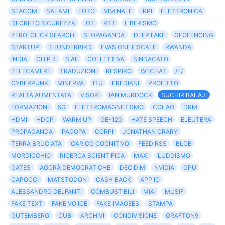
SEACOM
SALAMI
FOTO
VIMINALE
IRPI
ELETTRONICA
DECRETO SICUREZZA
IOT
RTT
LIBERISMO
ZERO-CLICK SEARCH
SLOPAGANDA
DEEP FAKE
GEOFENCING
STARTUP
THUNDERBIRD
EVASIONE FISCALE
RWANDA
INDIA
CHIP 4
SIAE
COLLETTIVA
SINDACATO
TELECAMERE
TRADUZIONI
RESPIRO
WECHAT
/E/
CYBERPUNK
MINERVA
ITU
FREDIANI
PROFITTO
REALTÀ AUMENTATA
VISORI
IAN MURDOCK
SUCHIR BALAJI
FORMAZIONI
5G
ELETTROMAGNETISMO
COLAO
DRM
HDMI
HDCP
WARM UP
GE-120
HATE SPEECH
ELEUTERA
PROPAGANDA
PAGOPA
CORPI
JONATHAN CRARY
TERRA BRUCIATA
CARICO COGNITIVO
FEED RSS
BLOB
MORDICCHIO
RICERCA SCIENTIFICA
MAXI
LUDDISMO
GATES
AGORÀ DEMOCRATICHE
DECIDIM
NVIDIA
GPU
CAPOCCI
MATSTODON
CASH BACK
APP IO
ALESSANDRO DELFANTI
COMBUSTIBILI
MIAI
MUSIF
FAKE TEXT
FAKE VOIICE
FAKE IMAGEES
STAMPA
GUTEMBERG
CUB
ARCHIVI
CONDIVISIONE
GRAFTON9