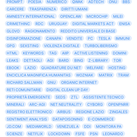
PROMPT
POESIA
NUMERICO
QWAK
ADTECH
ONU
BBS
CARCERE
TRASPARENZA
DIRITTI UMANI
AMNESTY INTERNATIONAL
OPENCLAW
MICROCHIP
MILEI
CRIMETHINC
RDC
URUGUAY
DIGITAL MARKETS ACT
ENISA
GLOVO
RAGIONAMENTO
REDDITO UNIVERSALE DI BASE
DISINFORMAZIONE
CANAPA
VENDITE
PC
TESLA
IMMUNI
GPG
SEXSTING
VIOLENZA DIGITALE
TURBOLIBERISMO
HTML
KEYWORDS
TAG
AIIP
ACTIVE LISTENING
DOMINI
LEAKS
DETTAGLI
AGI
BARD
BING
Z-LIBRARY
TOR
EBOOK
LAZIO
QUADRATURE DU NET
WELFARE
HOSTING
ENCICLICA MAGNIFICA HUMANITAS
WOZNIAK
MATRIX
TRAM
RICHARD SALLMAN
GNU
ORGANIC INTERNET
RETI COMUNITARIE
DIGITAL CLEAN UP DAY
PROPRIETÀ EMERGENTE
SEDS
ZTL
ASSISTENTE TECNICO
MINERALI
ARC-AGI
NET NEUTRALITY
CYBORG
OPENPNRR
REGISTRO ELETTRONICO
AIRBUS
REGIONE LAZIO
ZINGALES
SENTIMENT ANALYSIS
DATAPOISONING
E-COMMERCE
JD.COM
MEDIAWORLD
VENEZUELA
DDI
MONITORA PA
SCIENZE
NETFLIX
LOCKDOWN
FSFE
PSN
LEONARDO