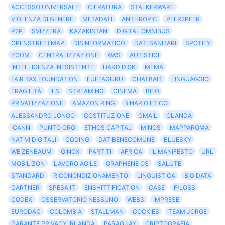
ACCESSO UNIVERSALE
CIFRATURA
STALKERWARE
VIOLENZA DI GENERE
METADATI
ANTHROPIC
PEER2PEER
P2P
SVIZZERA
KAZAKISTAN
DIGITAL OMNIBUS
OPENSTREETMAP
DISINFORMATICO
DATI SANITARI
SPOTIFY
ZOOM
CENTRALIZZAZIONE
AWS
AUTISTICI
INTELLIGENZA INESISTENTE
HARD DISK
MEMA
FAIR TAX FOUNDATION
FUFFAGURU
CHATBAIT
LINGUAGGIO
FRAGILITÀ
ILS
STREAMING
CINEMA
BIFO
PRIVATIZZAZIONE
AMAZON RING
BINARIO ETICO
ALESSANDRO LONGO
COSTITUZIONE
GMAIL
OLANDA
ICANN
PUNTO ORG
ETHOS CAPITAL
MINOS
MAPPAROMA
NATIVI DIGITALI
CODING
DATIBENECOMUNE
BLUESKY
WEIZENBAUM
GINOX
PARTITI
AFRICA
IL MANIFESTO
URL
MOBILIZON
LAVORO AGILE
GRAPHENE OS
SALUTE
STANDARD
RICONONDIZIONAMENTO
LINGUISTICA
BIG DATA
GARTNER
SPESA IT
ENSHITTIFICATION
CASE
F/LOSS
CODEX
OSSERVATORIO NESSUNO
WEB3
IMPRESE
EURODAC
COLOMBIA
STALLMAN
COCKIES
TEAM JORGE
GARANTE PRIVACY IRLANDA
PARAGUAY
CRIPTOGRAFIA