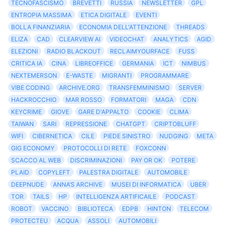
TECNOFASCISMO
BREVETTI
RUSSIA
NEWSLETTER
GPL
ENTROPIA MASSIMA
ETICA DIGITALE
EVENTI
BOLLA FINANZIARIA
ECONOMIA DELL'ATTENZIONE
THREADS
ELIZA
CAD
CLEARVIEW AI
VIDEOCHAT
ANALYTICS
AGID
ELEZIONI
RADIO BLACKOUT
RECLAIMYOURFACE
FUSS
CRITICA IA
CINA
LIBREOFFICE
GERMANIA
ICT
NIMBUS
NEXTEMERSON
E-WASTE
MIGRANTI
PROGRAMMARE
VIBE CODING
ARCHIVE.ORG
TRANSFEMMINISMO
SERVER
HACKROCCHIO
MAR ROSSO
FORMATORI
MAGA
CDN
KEYCRIME
GIOVE
GARE D'APPALTO
COOKIE
CLIMA
TAIWAN
SARI
REPRESSIONE
CHATGPT
CRIPTOBLUFF
WIFI
CIBERNETICA
CILE
PIEDE SINISTRO
NUDGING
META
GIG ECONOMY
PROTOCOLLI DI RETE
FOXCONN
SCACCO AL WEB
DISCRIMINAZIONI
PAY OR OK
POTERE
PLAID
COPYLEFT
PALESTRA DIGITALE
AUTOMOBILE
DEEPNUDE
ANNA’S ARCHIVE
MUSEI DI INFORMATICA
UBER
TOR
TAILS
HP
INTELLIGENZA ARTIFICAILE
PODCAST
ROBOT
VACCINO
BIBLIOTECA
EDPB
HINTON
TELECOM
PROTECTEU
ACQUA
ASSOLI
AUTOMOBILI