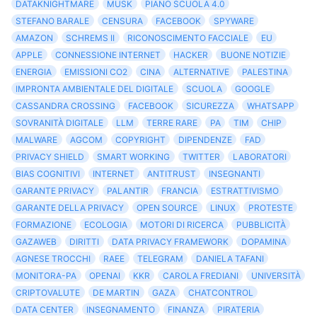
DATAKNIGHTMARE
MUSK
PIANO SCUOLA 4.0
STEFANO BARALE
CENSURA
FACEBOOK
SPYWARE
AMAZON
SCHREMS II
RICONOSCIMENTO FACCIALE
EU
APPLE
CONNESSIONE INTERNET
HACKER
BUONE NOTIZIE
ENERGIA
EMISSIONI CO2
CINA
ALTERNATIVE
PALESTINA
IMPRONTA AMBIENTALE DEL DIGITALE
SCUOLA
GOOGLE
CASSANDRA CROSSING
FACEBOOK
SICUREZZA
WHATSAPP
SOVRANITÀ DIGITALE
LLM
TERRE RARE
PA
TIM
CHIP
MALWARE
AGCOM
COPYRIGHT
DIPENDENZE
FAD
PRIVACY SHIELD
SMART WORKING
TWITTER
LABORATORI
BIAS COGNITIVI
INTERNET
ANTITRUST
INSEGNANTI
GARANTE PRIVACY
PALANTIR
FRANCIA
ESTRATTIVISMO
GARANTE DELLA PRIVACY
OPEN SOURCE
LINUX
PROTESTE
FORMAZIONE
ECOLOGIA
MOTORI DI RICERCA
PUBBLICITÀ
GAZAWEB
DIRITTI
DATA PRIVACY FRAMEWORK
DOPAMINA
AGNESE TROCCHI
RAEE
TELEGRAM
DANIELA TAFANI
MONITORA-PA
OPENAI
KKR
CAROLA FREDIANI
UNIVERSITÀ
CRIPTOVALUTE
DE MARTIN
GAZA
CHATCONTROL
DATA CENTER
INSEGNAMENTO
FINANZA
PIRATERIA