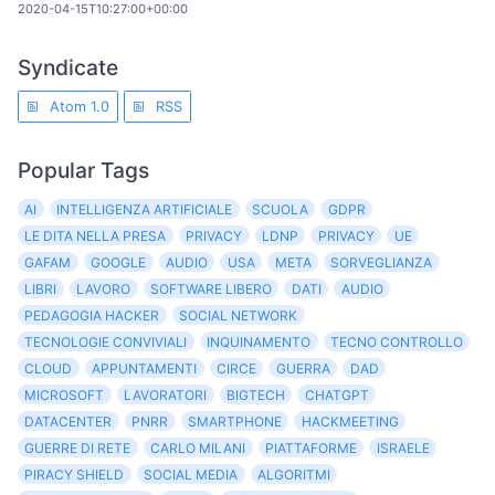
2020-04-15T10:27:00+00:00
Syndicate
Atom 1.0
RSS
Popular Tags
AI
INTELLIGENZA ARTIFICIALE
SCUOLA
GDPR
LE DITA NELLA PRESA
PRIVACY
LDNP
PRIVACY
UE
GAFAM
GOOGLE
AUDIO
USA
META
SORVEGLIANZA
LIBRI
LAVORO
SOFTWARE LIBERO
DATI
AUDIO
PEDAGOGIA HACKER
SOCIAL NETWORK
TECNOLOGIE CONVIVIALI
INQUINAMENTO
TECNO CONTROLLO
CLOUD
APPUNTAMENTI
CIRCE
GUERRA
DAD
MICROSOFT
LAVORATORI
BIGTECH
CHATGPT
DATACENTER
PNRR
SMARTPHONE
HACKMEETING
GUERRE DI RETE
CARLO MILANI
PIATTAFORME
ISRAELE
PIRACY SHIELD
SOCIAL MEDIA
ALGORITMI