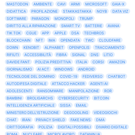
MASTODON
AMBIENTE
CAVI
ARMI
MICROSOFT
GAIA-X
DIDATTICA
PROFILAZIONE
STAKKASTAKKA
NOYB
DATA VIZ
SOFTWARE
PARAGON
MONOPOLI
TRUMP
DIRITTO ALLA RIPARAZIONE
SMART TV
BATTERIE
AVANA
TIK TOK
CGUE
APP
APPLE
DSA
TECHBROS
BLOCKCHAIN
NFT
IMA
OPENDATA
TWC
CLOUDFARE
DOWN
KENOBIT
ALPHABET
OPENPOLIS
TRACCIAMENTO
RIFIUTI
ACCESSIBILITÀ
FIBRA
SIGNAL
DNS
LITIO
DAVIDE FANT
POLIZIA PREDITTIVA
ITALIA
CORSI
AMAZON
GIORNALISMO
AI ACT
WINDOWS
ANDROID
TECNOLOGIE DEL DOMINIO
COVID-19
FEDIVERSO
CHATBOT
AUTODIFESA DIGITALE
ATTACCO HACKER
AGENTI AI
ADOLESCENTI
RANSOMWARE
MANIPOLAZIONE
ROR
BAMBINI
BROLIGARCHS
CYBERSECURITY
BITCOIN
INTELLIGENZA ARTIFICIALE
SISSA
EMAIL
MINISTERO DELL'ISTRUZIONE
DEGOOGLING
VIDEOGIOCHI
CHAT
IRAN
PRIVACY SHIELD
FAKE NEWS
DMA
CRITTOGRAFIA
POLIZIA
DIGITALI POSSIBILI
DIVARIO DIGITALE
ROMA
NUCLEARE
MICROLAVORO
DATANINJA