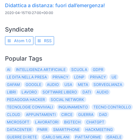
Didattica a distanza: fuori dall’emergenza!
2020-04-15T10:27:00+00:00
Syndicate
Atom 1.0
RSS
Popular Tags
AI
INTELLIGENZA ARTIFICIALE
SCUOLA
GDPR
LE DITA NELLA PRESA
PRIVACY
LDNP
PRIVACY
UE
GAFAM
GOOGLE
AUDIO
USA
META
SORVEGLIANZA
LIBRI
LAVORO
SOFTWARE LIBERO
DATI
AUDIO
PEDAGOGIA HACKER
SOCIAL NETWORK
TECNOLOGIE CONVIVIALI
INQUINAMENTO
TECNO CONTROLLO
CLOUD
APPUNTAMENTI
CIRCE
GUERRA
DAD
MICROSOFT
LAVORATORI
BIGTECH
CHATGPT
DATACENTER
PNRR
SMARTPHONE
HACKMEETING
GUERRE DI RETE
CARLO MILANI
PIATTAFORME
ISRAELE