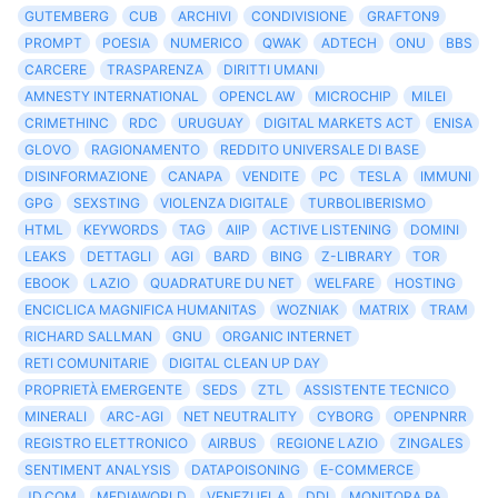
GUTEMBERG
CUB
ARCHIVI
CONDIVISIONE
GRAFTON9
PROMPT
POESIA
NUMERICO
QWAK
ADTECH
ONU
BBS
CARCERE
TRASPARENZA
DIRITTI UMANI
AMNESTY INTERNATIONAL
OPENCLAW
MICROCHIP
MILEI
CRIMETHINC
RDC
URUGUAY
DIGITAL MARKETS ACT
ENISA
GLOVO
RAGIONAMENTO
REDDITO UNIVERSALE DI BASE
DISINFORMAZIONE
CANAPA
VENDITE
PC
TESLA
IMMUNI
GPG
SEXSTING
VIOLENZA DIGITALE
TURBOLIBERISMO
HTML
KEYWORDS
TAG
AIIP
ACTIVE LISTENING
DOMINI
LEAKS
DETTAGLI
AGI
BARD
BING
Z-LIBRARY
TOR
EBOOK
LAZIO
QUADRATURE DU NET
WELFARE
HOSTING
ENCICLICA MAGNIFICA HUMANITAS
WOZNIAK
MATRIX
TRAM
RICHARD SALLMAN
GNU
ORGANIC INTERNET
RETI COMUNITARIE
DIGITAL CLEAN UP DAY
PROPRIETÀ EMERGENTE
SEDS
ZTL
ASSISTENTE TECNICO
MINERALI
ARC-AGI
NET NEUTRALITY
CYBORG
OPENPNRR
REGISTRO ELETTRONICO
AIRBUS
REGIONE LAZIO
ZINGALES
SENTIMENT ANALYSIS
DATAPOISONING
E-COMMERCE
JD.COM
MEDIAWORLD
VENEZUELA
DDI
MONITORA PA