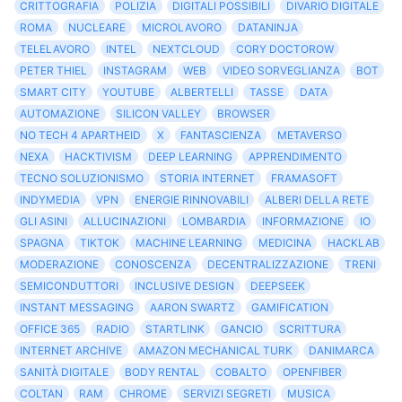
CRITTOGRAFIA
POLIZIA
DIGITALI POSSIBILI
DIVARIO DIGITALE
ROMA
NUCLEARE
MICROLAVORO
DATANINJA
TELELAVORO
INTEL
NEXTCLOUD
CORY DOCTOROW
PETER THIEL
INSTAGRAM
WEB
VIDEO SORVEGLIANZA
BOT
SMART CITY
YOUTUBE
ALBERTELLI
TASSE
DATA
AUTOMAZIONE
SILICON VALLEY
BROWSER
NO TECH 4 APARTHEID
X
FANTASCIENZA
METAVERSO
NEXA
HACKTIVISM
DEEP LEARNING
APPRENDIMENTO
TECNO SOLUZIONISMO
STORIA INTERNET
FRAMASOFT
INDYMEDIA
VPN
ENERGIE RINNOVABILI
ALBERI DELLA RETE
GLI ASINI
ALLUCINAZIONI
LOMBARDIA
INFORMAZIONE
IO
SPAGNA
TIKTOK
MACHINE LEARNING
MEDICINA
HACKLAB
MODERAZIONE
CONOSCENZA
DECENTRALIZZAZIONE
TRENI
SEMICONDUTTORI
INCLUSIVE DESIGN
DEEPSEEK
INSTANT MESSAGING
AARON SWARTZ
GAMIFICATION
OFFICE 365
RADIO
STARTLINK
GANCIO
SCRITTURA
INTERNET ARCHIVE
AMAZON MECHANICAL TURK
DANIMARCA
SANITÀ DIGITALE
BODY RENTAL
COBALTO
OPENFIBER
COLTAN
RAM
CHROME
SERVIZI SEGRETI
MUSICA