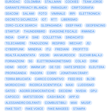
EURODAC
COLOMBIA
STALLMAN
COCKIES
TEAM JORGE
GARANTE PRIVACY IRLANDA
PARAGUAY
CRIPTOGRAFIA
SEACOM
SALAMI
FOTO
VIMINALE
IRPI
ELETTRONICA
DECRETO SICUREZZA
IOT
RTT
LIBERISMO
ZERO-CLICK SEARCH
SLOPAGANDA
DEEP FAKE
GEOFENCING
STARTUP
THUNDERBIRD
EVASIONE FISCALE
RWANDA
INDIA
CHIP 4
SIAE
COLLETTIVA
SINDACATO
TELECAMERE
TRADUZIONI
RESPIRO
WECHAT
/E/
CYBERPUNK
MINERVA
ITU
FREDIANI
PROFITTO
REALTÀ AUMENTATA
VISORI
IAN MURDOCK
SUCHIR BALAJI
FORMAZIONI
5G
ELETTROMAGNETISMO
COLAO
DRM
HDMI
HDCP
WARM UP
GE-120
HATE SPEECH
ELEUTERA
PROPAGANDA
PAGOPA
CORPI
JONATHAN CRARY
TERRA BRUCIATA
CARICO COGNITIVO
FEED RSS
BLOB
MORDICCHIO
RICERCA SCIENTIFICA
MAXI
LUDDISMO
GATES
AGORÀ DEMOCRATICHE
DECIDIM
NVIDIA
GPU
CAPOCCI
MATSTODON
CASH BACK
APP IO
ALESSANDRO DELFANTI
COMBUSTIBILI
MIAI
MUSIF
FAKE TEXT
FAKE VOIICE
FAKE IMAGEES
STAMPA