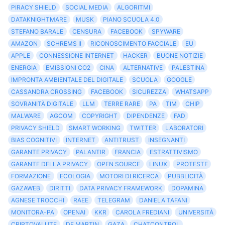
PIRACY SHIELD
SOCIAL MEDIA
ALGORITMI
DATAKNIGHTMARE
MUSK
PIANO SCUOLA 4.0
STEFANO BARALE
CENSURA
FACEBOOK
SPYWARE
AMAZON
SCHREMS II
RICONOSCIMENTO FACCIALE
EU
APPLE
CONNESSIONE INTERNET
HACKER
BUONE NOTIZIE
ENERGIA
EMISSIONI CO2
CINA
ALTERNATIVE
PALESTINA
IMPRONTA AMBIENTALE DEL DIGITALE
SCUOLA
GOOGLE
CASSANDRA CROSSING
FACEBOOK
SICUREZZA
WHATSAPP
SOVRANITÀ DIGITALE
LLM
TERRE RARE
PA
TIM
CHIP
MALWARE
AGCOM
COPYRIGHT
DIPENDENZE
FAD
PRIVACY SHIELD
SMART WORKING
TWITTER
LABORATORI
BIAS COGNITIVI
INTERNET
ANTITRUST
INSEGNANTI
GARANTE PRIVACY
PALANTIR
FRANCIA
ESTRATTIVISMO
GARANTE DELLA PRIVACY
OPEN SOURCE
LINUX
PROTESTE
FORMAZIONE
ECOLOGIA
MOTORI DI RICERCA
PUBBLICITÀ
GAZAWEB
DIRITTI
DATA PRIVACY FRAMEWORK
DOPAMINA
AGNESE TROCCHI
RAEE
TELEGRAM
DANIELA TAFANI
MONITORA-PA
OPENAI
KKR
CAROLA FREDIANI
UNIVERSITÀ
CRIPTOVALUTE
DE MARTIN
GAZA
CHATCONTROL