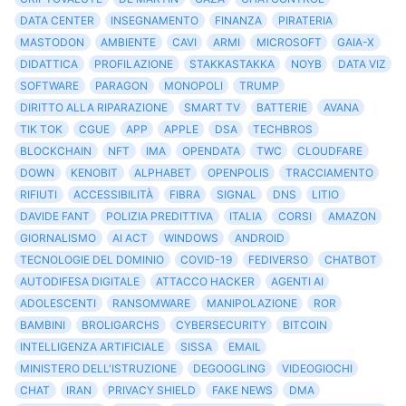
DATA CENTER
INSEGNAMENTO
FINANZA
PIRATERIA
MASTODON
AMBIENTE
CAVI
ARMI
MICROSOFT
GAIA-X
DIDATTICA
PROFILAZIONE
STAKKASTAKKA
NOYB
DATA VIZ
SOFTWARE
PARAGON
MONOPOLI
TRUMP
DIRITTO ALLA RIPARAZIONE
SMART TV
BATTERIE
AVANA
TIK TOK
CGUE
APP
APPLE
DSA
TECHBROS
BLOCKCHAIN
NFT
IMA
OPENDATA
TWC
CLOUDFARE
DOWN
KENOBIT
ALPHABET
OPENPOLIS
TRACCIAMENTO
RIFIUTI
ACCESSIBILITÀ
FIBRA
SIGNAL
DNS
LITIO
DAVIDE FANT
POLIZIA PREDITTIVA
ITALIA
CORSI
AMAZON
GIORNALISMO
AI ACT
WINDOWS
ANDROID
TECNOLOGIE DEL DOMINIO
COVID-19
FEDIVERSO
CHATBOT
AUTODIFESA DIGITALE
ATTACCO HACKER
AGENTI AI
ADOLESCENTI
RANSOMWARE
MANIPOLAZIONE
ROR
BAMBINI
BROLIGARCHS
CYBERSECURITY
BITCOIN
INTELLIGENZA ARTIFICIALE
SISSA
EMAIL
MINISTERO DELL'ISTRUZIONE
DEGOOGLING
VIDEOGIOCHI
CHAT
IRAN
PRIVACY SHIELD
FAKE NEWS
DMA