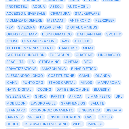
PROTECTEU
ACQUA
ASSOLI
AUTOMOBILI
ACCESSO UNIVERSALE
CIFRATURA
STALKERWARE
VIOLENZA DI GENERE
METADATI
ANTHROPIC
PEER2PEER
P2P
SVIZZERA
KAZAKISTAN
DIGITAL OMNIBUS
OPENSTREETMAP
DISINFORMATICO
DATI SANITARI
SPOTIFY
ZOOM
CENTRALIZZAZIONE
AWS
AUTISTICI
INTELLIGENZA INESISTENTE
HARD DISK
MEMA
FAIR TAX FOUNDATION
FUFFAGURU
CHATBAIT
LINGUAGGIO
FRAGILITÀ
ILS
STREAMING
CINEMA
BIFO
PRIVATIZZAZIONE
AMAZON RING
BINARIO ETICO
ALESSANDRO LONGO
COSTITUZIONE
GMAIL
OLANDA
ICANN
PUNTO ORG
ETHOS CAPITAL
MINOS
MAPPAROMA
NATIVI DIGITALI
CODING
DATIBENECOMUNE
BLUESKY
WEIZENBAUM
GINOX
PARTITI
AFRICA
IL MANIFESTO
URL
MOBILIZON
LAVORO AGILE
GRAPHENE OS
SALUTE
STANDARD
RICONONDIZIONAMENTO
LINGUISTICA
BIG DATA
GARTNER
SPESA IT
ENSHITTIFICATION
CASE
F/LOSS
CODEX
OSSERVATORIO NESSUNO
WEB3
IMPRESE