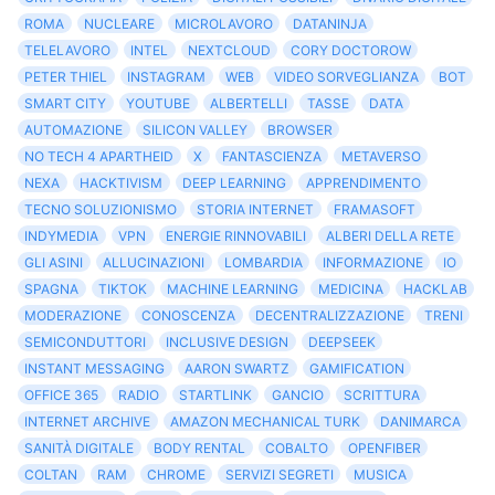
ROMA
NUCLEARE
MICROLAVORO
DATANINJA
TELELAVORO
INTEL
NEXTCLOUD
CORY DOCTOROW
PETER THIEL
INSTAGRAM
WEB
VIDEO SORVEGLIANZA
BOT
SMART CITY
YOUTUBE
ALBERTELLI
TASSE
DATA
AUTOMAZIONE
SILICON VALLEY
BROWSER
NO TECH 4 APARTHEID
X
FANTASCIENZA
METAVERSO
NEXA
HACKTIVISM
DEEP LEARNING
APPRENDIMENTO
TECNO SOLUZIONISMO
STORIA INTERNET
FRAMASOFT
INDYMEDIA
VPN
ENERGIE RINNOVABILI
ALBERI DELLA RETE
GLI ASINI
ALLUCINAZIONI
LOMBARDIA
INFORMAZIONE
IO
SPAGNA
TIKTOK
MACHINE LEARNING
MEDICINA
HACKLAB
MODERAZIONE
CONOSCENZA
DECENTRALIZZAZIONE
TRENI
SEMICONDUTTORI
INCLUSIVE DESIGN
DEEPSEEK
INSTANT MESSAGING
AARON SWARTZ
GAMIFICATION
OFFICE 365
RADIO
STARTLINK
GANCIO
SCRITTURA
INTERNET ARCHIVE
AMAZON MECHANICAL TURK
DANIMARCA
SANITÀ DIGITALE
BODY RENTAL
COBALTO
OPENFIBER
COLTAN
RAM
CHROME
SERVIZI SEGRETI
MUSICA