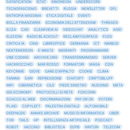
DATAFICATION
ISTAT
SIMONDON
UNDERSCORE
TECNOFASCISMO
BREVETTI
RUSSIA
NEWSLETTER
GPL
ENTROPIA MASSIMA
ETICA DIGITALE
EVENTI
BOLLA FINANZIARIA
ECONOMIA DELL'ATTENZIONE
THREADS
ELIZA
CAD
CLEARVIEW AI
VIDEOCHAT
ANALYTICS
AGID
ELEZIONI
RADIO BLACKOUT
RECLAIMYOURFACE
FUSS
CRITICA IA
CINA
LIBREOFFICE
GERMANIA
ICT
NIMBUS
NEXTEMERSON
E-WASTE
MIGRANTI
PROGRAMMARE
VIBE CODING
ARCHIVE.ORG
TRANSFEMMINISMO
SERVER
HACKROCCHIO
MAR ROSSO
FORMATORI
MAGA
CDN
KEYCRIME
GIOVE
GARE D'APPALTO
COOKIE
CLIMA
TAIWAN
SARI
REPRESSIONE
CHATGPT
CRIPTOBLUFF
WIFI
CIBERNETICA
CILE
PIEDE SINISTRO
NUDGING
META
GIG ECONOMY
PROTOCOLLI DI RETE
FOXCONN
SCACCO AL WEB
DISCRIMINAZIONI
PAY OR OK
POTERE
PLAID
COPYLEFT
PALESTRA DIGITALE
AUTOMOBILE
DEEPNUDE
ANNA’S ARCHIVE
MUSEI DI INFORMATICA
UBER
TOR
TAILS
HP
INTELLIGENZA ARTIFICAILE
PODCAST
ROBOT
VACCINO
BIBLIOTECA
EDPB
HINTON
TELECOM