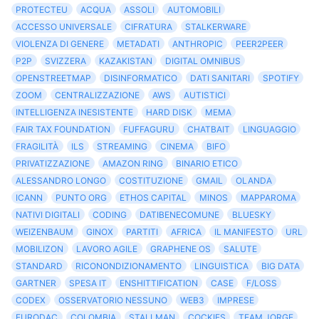
PROTECTEU
ACQUA
ASSOLI
AUTOMOBILI
ACCESSO UNIVERSALE
CIFRATURA
STALKERWARE
VIOLENZA DI GENERE
METADATI
ANTHROPIC
PEER2PEER
P2P
SVIZZERA
KAZAKISTAN
DIGITAL OMNIBUS
OPENSTREETMAP
DISINFORMATICO
DATI SANITARI
SPOTIFY
ZOOM
CENTRALIZZAZIONE
AWS
AUTISTICI
INTELLIGENZA INESISTENTE
HARD DISK
MEMA
FAIR TAX FOUNDATION
FUFFAGURU
CHATBAIT
LINGUAGGIO
FRAGILITÀ
ILS
STREAMING
CINEMA
BIFO
PRIVATIZZAZIONE
AMAZON RING
BINARIO ETICO
ALESSANDRO LONGO
COSTITUZIONE
GMAIL
OLANDA
ICANN
PUNTO ORG
ETHOS CAPITAL
MINOS
MAPPAROMA
NATIVI DIGITALI
CODING
DATIBENECOMUNE
BLUESKY
WEIZENBAUM
GINOX
PARTITI
AFRICA
IL MANIFESTO
URL
MOBILIZON
LAVORO AGILE
GRAPHENE OS
SALUTE
STANDARD
RICONONDIZIONAMENTO
LINGUISTICA
BIG DATA
GARTNER
SPESA IT
ENSHITTIFICATION
CASE
F/LOSS
CODEX
OSSERVATORIO NESSUNO
WEB3
IMPRESE
EURODAC
COLOMBIA
STALLMAN
COCKIES
TEAM JORGE