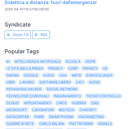
Didattica a distanza: fuori dall’emergenza!
2020-04-15T10:27:00+00:00
Syndicate
Atom 1.0
RSS
Popular Tags
AI
INTELLIGENZA ARTIFICIALE
SCUOLA
GDPR
LE DITA NELLA PRESA
PRIVACY
LDNP
PRIVACY
UE
GAFAM
GOOGLE
AUDIO
USA
META
SORVEGLIANZA
LIBRI
LAVORO
SOFTWARE LIBERO
DATI
AUDIO
PEDAGOGIA HACKER
SOCIAL NETWORK
TECNOLOGIE CONVIVIALI
INQUINAMENTO
TECNO CONTROLLO
CLOUD
APPUNTAMENTI
CIRCE
GUERRA
DAD
MICROSOFT
LAVORATORI
BIGTECH
CHATGPT
DATACENTER
PNRR
SMARTPHONE
HACKMEETING
GUERRE DI RETE
CARLO MILANI
PIATTAFORME
ISRAELE