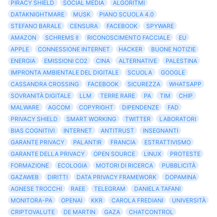
PIRACY SHIELD
SOCIAL MEDIA
ALGORITMI
DATAKNIGHTMARE
MUSK
PIANO SCUOLA 4.0
STEFANO BARALE
CENSURA
FACEBOOK
SPYWARE
AMAZON
SCHREMS II
RICONOSCIMENTO FACCIALE
EU
APPLE
CONNESSIONE INTERNET
HACKER
BUONE NOTIZIE
ENERGIA
EMISSIONI CO2
CINA
ALTERNATIVE
PALESTINA
IMPRONTA AMBIENTALE DEL DIGITALE
SCUOLA
GOOGLE
CASSANDRA CROSSING
FACEBOOK
SICUREZZA
WHATSAPP
SOVRANITÀ DIGITALE
LLM
TERRE RARE
PA
TIM
CHIP
MALWARE
AGCOM
COPYRIGHT
DIPENDENZE
FAD
PRIVACY SHIELD
SMART WORKING
TWITTER
LABORATORI
BIAS COGNITIVI
INTERNET
ANTITRUST
INSEGNANTI
GARANTE PRIVACY
PALANTIR
FRANCIA
ESTRATTIVISMO
GARANTE DELLA PRIVACY
OPEN SOURCE
LINUX
PROTESTE
FORMAZIONE
ECOLOGIA
MOTORI DI RICERCA
PUBBLICITÀ
GAZAWEB
DIRITTI
DATA PRIVACY FRAMEWORK
DOPAMINA
AGNESE TROCCHI
RAEE
TELEGRAM
DANIELA TAFANI
MONITORA-PA
OPENAI
KKR
CAROLA FREDIANI
UNIVERSITÀ
CRIPTOVALUTE
DE MARTIN
GAZA
CHATCONTROL