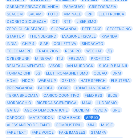
GARANTE PRIVACY IRLANDA
PARAGUAY
CRIPTOGRAFIA
SEACOM
SALAMI
FOTO
VIMINALE
IRPI
ELETTRONICA
DECRETO SICUREZZA
IOT
RTT
LIBERISMO
ZERO-CLICK SEARCH
SLOPAGANDA
DEEP FAKE
GEOFENCING
STARTUP
THUNDERBIRD
EVASIONE FISCALE
RWANDA
INDIA
CHIP 4
SIAE
COLLETTIVA
SINDACATO
TELECAMERE
TRADUZIONI
RESPIRO
WECHAT
/E/
CYBERPUNK
MINERVA
ITU
FREDIANI
PROFITTO
REALTÀ AUMENTATA
VISORI
IAN MURDOCK
SUCHIR BALAJI
FORMAZIONI
5G
ELETTROMAGNETISMO
COLAO
DRM
HDMI
HDCP
WARM UP
GE-120
HATE SPEECH
ELEUTERA
PROPAGANDA
PAGOPA
CORPI
JONATHAN CRARY
TERRA BRUCIATA
CARICO COGNITIVO
FEED RSS
BLOB
MORDICCHIO
RICERCA SCIENTIFICA
MAXI
LUDDISMO
GATES
AGORÀ DEMOCRATICHE
DECIDIM
NVIDIA
GPU
CAPOCCI
MATSTODON
CASH BACK
APP IO
ALESSANDRO DELFANTI
COMBUSTIBILI
MIAI
MUSIF
FAKE TEXT
FAKE VOIICE
FAKE IMAGEES
STAMPA