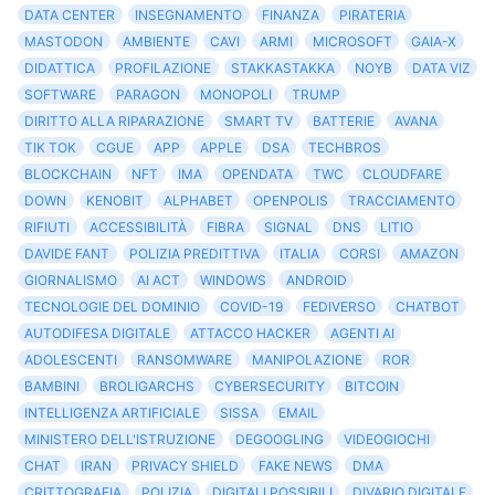
DATA CENTER
INSEGNAMENTO
FINANZA
PIRATERIA
MASTODON
AMBIENTE
CAVI
ARMI
MICROSOFT
GAIA-X
DIDATTICA
PROFILAZIONE
STAKKASTAKKA
NOYB
DATA VIZ
SOFTWARE
PARAGON
MONOPOLI
TRUMP
DIRITTO ALLA RIPARAZIONE
SMART TV
BATTERIE
AVANA
TIK TOK
CGUE
APP
APPLE
DSA
TECHBROS
BLOCKCHAIN
NFT
IMA
OPENDATA
TWC
CLOUDFARE
DOWN
KENOBIT
ALPHABET
OPENPOLIS
TRACCIAMENTO
RIFIUTI
ACCESSIBILITÀ
FIBRA
SIGNAL
DNS
LITIO
DAVIDE FANT
POLIZIA PREDITTIVA
ITALIA
CORSI
AMAZON
GIORNALISMO
AI ACT
WINDOWS
ANDROID
TECNOLOGIE DEL DOMINIO
COVID-19
FEDIVERSO
CHATBOT
AUTODIFESA DIGITALE
ATTACCO HACKER
AGENTI AI
ADOLESCENTI
RANSOMWARE
MANIPOLAZIONE
ROR
BAMBINI
BROLIGARCHS
CYBERSECURITY
BITCOIN
INTELLIGENZA ARTIFICIALE
SISSA
EMAIL
MINISTERO DELL'ISTRUZIONE
DEGOOGLING
VIDEOGIOCHI
CHAT
IRAN
PRIVACY SHIELD
FAKE NEWS
DMA
CRITTOGRAFIA
POLIZIA
DIGITALI POSSIBILI
DIVARIO DIGITALE