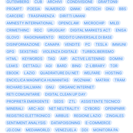
GUTEMBERG
CUB
ARCHIVI
CONDIVISIONE
GRAFTON9
PROMPT
POESIA
NUMERICO
QWAK
ADTECH
ONU
BBS
CARCERE
TRASPARENZA
DIRITTI UMANI
AMNESTY INTERNATIONAL
OPENCLAW
MICROCHIP
MILEI
CRIMETHINC
RDC
URUGUAY
DIGITAL MARKETS ACT
ENISA
GLOVO
RAGIONAMENTO
REDDITO UNIVERSALE DI BASE
DISINFORMAZIONE
CANAPA
VENDITE
PC
TESLA
IMMUNI
GPG
SEXSTING
VIOLENZA DIGITALE
TURBOLIBERISMO
HTML
KEYWORDS
TAG
AIIP
ACTIVE LISTENING
DOMINI
LEAKS
DETTAGLI
AGI
BARD
BING
Z-LIBRARY
TOR
EBOOK
LAZIO
QUADRATURE DU NET
WELFARE
HOSTING
ENCICLICA MAGNIFICA HUMANITAS
WOZNIAK
MATRIX
TRAM
RICHARD SALLMAN
GNU
ORGANIC INTERNET
RETI COMUNITARIE
DIGITAL CLEAN UP DAY
PROPRIETÀ EMERGENTE
SEDS
ZTL
ASSISTENTE TECNICO
MINERALI
ARC-AGI
NET NEUTRALITY
CYBORG
OPENPNRR
REGISTRO ELETTRONICO
AIRBUS
REGIONE LAZIO
ZINGALES
SENTIMENT ANALYSIS
DATAPOISONING
E-COMMERCE
JD.COM
MEDIAWORLD
VENEZUELA
DDI
MONITORA PA