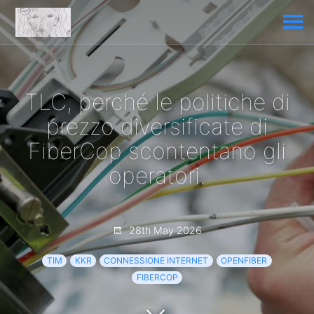
TLC, perché le politiche di
prezzo diversificate di
FiberCop scontentano gli
operatori.
28th May 2026
TIM
KKR
CONNESSIONE INTERNET
OPENFIBER
FIBERCOP