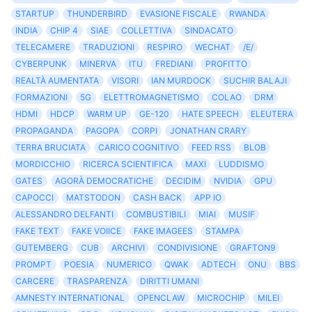
STARTUP
THUNDERBIRD
EVASIONE FISCALE
RWANDA
INDIA
CHIP 4
SIAE
COLLETTIVA
SINDACATO
TELECAMERE
TRADUZIONI
RESPIRO
WECHAT
/E/
CYBERPUNK
MINERVA
ITU
FREDIANI
PROFITTO
REALTÀ AUMENTATA
VISORI
IAN MURDOCK
SUCHIR BALAJI
FORMAZIONI
5G
ELETTROMAGNETISMO
COLAO
DRM
HDMI
HDCP
WARM UP
GE-120
HATE SPEECH
ELEUTERA
PROPAGANDA
PAGOPA
CORPI
JONATHAN CRARY
TERRA BRUCIATA
CARICO COGNITIVO
FEED RSS
BLOB
MORDICCHIO
RICERCA SCIENTIFICA
MAXI
LUDDISMO
GATES
AGORÀ DEMOCRATICHE
DECIDIM
NVIDIA
GPU
CAPOCCI
MATSTODON
CASH BACK
APP IO
ALESSANDRO DELFANTI
COMBUSTIBILI
MIAI
MUSIF
FAKE TEXT
FAKE VOIICE
FAKE IMAGEES
STAMPA
GUTEMBERG
CUB
ARCHIVI
CONDIVISIONE
GRAFTON9
PROMPT
POESIA
NUMERICO
QWAK
ADTECH
ONU
BBS
CARCERE
TRASPARENZA
DIRITTI UMANI
AMNESTY INTERNATIONAL
OPENCLAW
MICROCHIP
MILEI