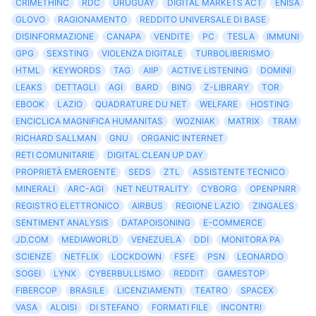
CRIMETHINC
RDC
URUGUAY
DIGITAL MARKETS ACT
ENISA
GLOVO
RAGIONAMENTO
REDDITO UNIVERSALE DI BASE
DISINFORMAZIONE
CANAPA
VENDITE
PC
TESLA
IMMUNI
GPG
SEXSTING
VIOLENZA DIGITALE
TURBOLIBERISMO
HTML
KEYWORDS
TAG
AIIP
ACTIVE LISTENING
DOMINI
LEAKS
DETTAGLI
AGI
BARD
BING
Z-LIBRARY
TOR
EBOOK
LAZIO
QUADRATURE DU NET
WELFARE
HOSTING
ENCICLICA MAGNIFICA HUMANITAS
WOZNIAK
MATRIX
TRAM
RICHARD SALLMAN
GNU
ORGANIC INTERNET
RETI COMUNITARIE
DIGITAL CLEAN UP DAY
PROPRIETÀ EMERGENTE
SEDS
ZTL
ASSISTENTE TECNICO
MINERALI
ARC-AGI
NET NEUTRALITY
CYBORG
OPENPNRR
REGISTRO ELETTRONICO
AIRBUS
REGIONE LAZIO
ZINGALES
SENTIMENT ANALYSIS
DATAPOISONING
E-COMMERCE
JD.COM
MEDIAWORLD
VENEZUELA
DDI
MONITORA PA
SCIENZE
NETFLIX
LOCKDOWN
FSFE
PSN
LEONARDO
SOGEI
LYNX
CYBERBULLISMO
REDDIT
GAMESTOP
FIBERCOP
BRASILE
LICENZIAMENTI
TEATRO
SPACEX
VASA
ALOISI
DI STEFANO
FORMATI FILE
INCONTRI