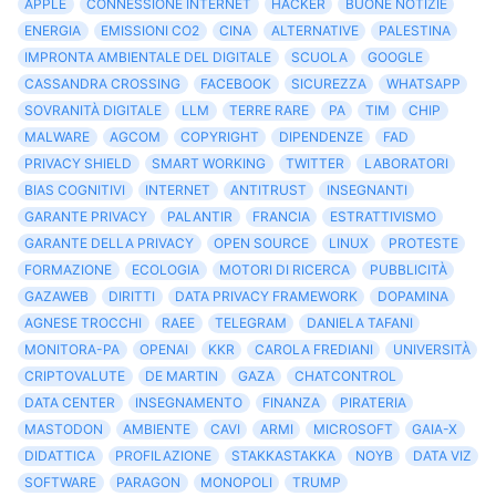
APPLE
CONNESSIONE INTERNET
HACKER
BUONE NOTIZIE
ENERGIA
EMISSIONI CO2
CINA
ALTERNATIVE
PALESTINA
IMPRONTA AMBIENTALE DEL DIGITALE
SCUOLA
GOOGLE
CASSANDRA CROSSING
FACEBOOK
SICUREZZA
WHATSAPP
SOVRANITÀ DIGITALE
LLM
TERRE RARE
PA
TIM
CHIP
MALWARE
AGCOM
COPYRIGHT
DIPENDENZE
FAD
PRIVACY SHIELD
SMART WORKING
TWITTER
LABORATORI
BIAS COGNITIVI
INTERNET
ANTITRUST
INSEGNANTI
GARANTE PRIVACY
PALANTIR
FRANCIA
ESTRATTIVISMO
GARANTE DELLA PRIVACY
OPEN SOURCE
LINUX
PROTESTE
FORMAZIONE
ECOLOGIA
MOTORI DI RICERCA
PUBBLICITÀ
GAZAWEB
DIRITTI
DATA PRIVACY FRAMEWORK
DOPAMINA
AGNESE TROCCHI
RAEE
TELEGRAM
DANIELA TAFANI
MONITORA-PA
OPENAI
KKR
CAROLA FREDIANI
UNIVERSITÀ
CRIPTOVALUTE
DE MARTIN
GAZA
CHATCONTROL
DATA CENTER
INSEGNAMENTO
FINANZA
PIRATERIA
MASTODON
AMBIENTE
CAVI
ARMI
MICROSOFT
GAIA-X
DIDATTICA
PROFILAZIONE
STAKKASTAKKA
NOYB
DATA VIZ
SOFTWARE
PARAGON
MONOPOLI
TRUMP