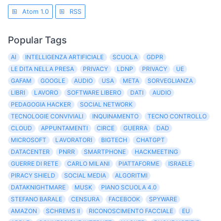
Atom 1.0
RSS
Popular Tags
AI
INTELLIGENZA ARTIFICIALE
SCUOLA
GDPR
LE DITA NELLA PRESA
PRIVACY
LDNP
PRIVACY
UE
GAFAM
GOOGLE
AUDIO
USA
META
SORVEGLIANZA
LIBRI
LAVORO
SOFTWARE LIBERO
DATI
AUDIO
PEDAGOGIA HACKER
SOCIAL NETWORK
TECNOLOGIE CONVIVIALI
INQUINAMENTO
TECNO CONTROLLO
CLOUD
APPUNTAMENTI
CIRCE
GUERRA
DAD
MICROSOFT
LAVORATORI
BIGTECH
CHATGPT
DATACENTER
PNRR
SMARTPHONE
HACKMEETING
GUERRE DI RETE
CARLO MILANI
PIATTAFORME
ISRAELE
PIRACY SHIELD
SOCIAL MEDIA
ALGORITMI
DATAKNIGHTMARE
MUSK
PIANO SCUOLA 4.0
STEFANO BARALE
CENSURA
FACEBOOK
SPYWARE
AMAZON
SCHREMS II
RICONOSCIMENTO FACCIALE
EU