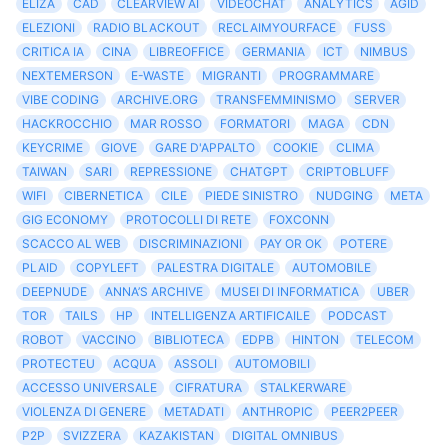
ELIZA
CAD
CLEARVIEW AI
VIDEOCHAT
ANALYTICS
AGID
ELEZIONI
RADIO BLACKOUT
RECLAIMYOURFACE
FUSS
CRITICA IA
CINA
LIBREOFFICE
GERMANIA
ICT
NIMBUS
NEXTEMERSON
E-WASTE
MIGRANTI
PROGRAMMARE
VIBE CODING
ARCHIVE.ORG
TRANSFEMMINISMO
SERVER
HACKROCCHIO
MAR ROSSO
FORMATORI
MAGA
CDN
KEYCRIME
GIOVE
GARE D'APPALTO
COOKIE
CLIMA
TAIWAN
SARI
REPRESSIONE
CHATGPT
CRIPTOBLUFF
WIFI
CIBERNETICA
CILE
PIEDE SINISTRO
NUDGING
META
GIG ECONOMY
PROTOCOLLI DI RETE
FOXCONN
SCACCO AL WEB
DISCRIMINAZIONI
PAY OR OK
POTERE
PLAID
COPYLEFT
PALESTRA DIGITALE
AUTOMOBILE
DEEPNUDE
ANNA’S ARCHIVE
MUSEI DI INFORMATICA
UBER
TOR
TAILS
HP
INTELLIGENZA ARTIFICAILE
PODCAST
ROBOT
VACCINO
BIBLIOTECA
EDPB
HINTON
TELECOM
PROTECTEU
ACQUA
ASSOLI
AUTOMOBILI
ACCESSO UNIVERSALE
CIFRATURA
STALKERWARE
VIOLENZA DI GENERE
METADATI
ANTHROPIC
PEER2PEER
P2P
SVIZZERA
KAZAKISTAN
DIGITAL OMNIBUS