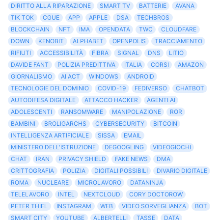
DIRITTO ALLA RIPARAZIONE
SMART TV
BATTERIE
AVANA
TIK TOK
CGUE
APP
APPLE
DSA
TECHBROS
BLOCKCHAIN
NFT
IMA
OPENDATA
TWC
CLOUDFARE
DOWN
KENOBIT
ALPHABET
OPENPOLIS
TRACCIAMENTO
RIFIUTI
ACCESSIBILITÀ
FIBRA
SIGNAL
DNS
LITIO
DAVIDE FANT
POLIZIA PREDITTIVA
ITALIA
CORSI
AMAZON
GIORNALISMO
AI ACT
WINDOWS
ANDROID
TECNOLOGIE DEL DOMINIO
COVID-19
FEDIVERSO
CHATBOT
AUTODIFESA DIGITALE
ATTACCO HACKER
AGENTI AI
ADOLESCENTI
RANSOMWARE
MANIPOLAZIONE
ROR
BAMBINI
BROLIGARCHS
CYBERSECURITY
BITCOIN
INTELLIGENZA ARTIFICIALE
SISSA
EMAIL
MINISTERO DELL'ISTRUZIONE
DEGOOGLING
VIDEOGIOCHI
CHAT
IRAN
PRIVACY SHIELD
FAKE NEWS
DMA
CRITTOGRAFIA
POLIZIA
DIGITALI POSSIBILI
DIVARIO DIGITALE
ROMA
NUCLEARE
MICROLAVORO
DATANINJA
TELELAVORO
INTEL
NEXTCLOUD
CORY DOCTOROW
PETER THIEL
INSTAGRAM
WEB
VIDEO SORVEGLIANZA
BOT
SMART CITY
YOUTUBE
ALBERTELLI
TASSE
DATA