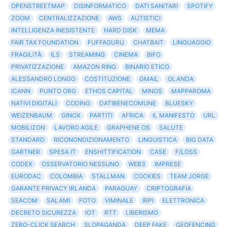
OPENSTREETMAP
DISINFORMATICO
DATI SANITARI
SPOTIFY
ZOOM
CENTRALIZZAZIONE
AWS
AUTISTICI
INTELLIGENZA INESISTENTE
HARD DISK
MEMA
FAIR TAX FOUNDATION
FUFFAGURU
CHATBAIT
LINGUAGGIO
FRAGILITÀ
ILS
STREAMING
CINEMA
BIFO
PRIVATIZZAZIONE
AMAZON RING
BINARIO ETICO
ALESSANDRO LONGO
COSTITUZIONE
GMAIL
OLANDA
ICANN
PUNTO ORG
ETHOS CAPITAL
MINOS
MAPPAROMA
NATIVI DIGITALI
CODING
DATIBENECOMUNE
BLUESKY
WEIZENBAUM
GINOX
PARTITI
AFRICA
IL MANIFESTO
URL
MOBILIZON
LAVORO AGILE
GRAPHENE OS
SALUTE
STANDARD
RICONONDIZIONAMENTO
LINGUISTICA
BIG DATA
GARTNER
SPESA IT
ENSHITTIFICATION
CASE
F/LOSS
CODEX
OSSERVATORIO NESSUNO
WEB3
IMPRESE
EURODAC
COLOMBIA
STALLMAN
COCKIES
TEAM JORGE
GARANTE PRIVACY IRLANDA
PARAGUAY
CRIPTOGRAFIA
SEACOM
SALAMI
FOTO
VIMINALE
IRPI
ELETTRONICA
DECRETO SICUREZZA
IOT
RTT
LIBERISMO
ZERO-CLICK SEARCH
SLOPAGANDA
DEEP FAKE
GEOFENCING