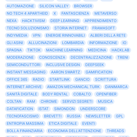
AUTOMAZIONE
SILICON VALLEY
BROWSER
NO TECH 4 APARTHEID
X
FANTASCIENZA
METAVERSO
NEXA
HACKTIVISM
DEEP LEARNING
APPRENDIMENTO
TECNO SOLUZIONISMO
STORIA INTERNET
FRAMASOFT
INDYMEDIA
VPN
ENERGIE RINNOVABILI
ALBERI DELLA RETE
GLI ASINI
ALLUCINAZIONI
LOMBARDIA
INFORMAZIONE
IO
SPAGNA
TIKTOK
MACHINE LEARNING
MEDICINA
HACKLAB
MODERAZIONE
CONOSCENZA
DECENTRALIZZAZIONE
TRENI
SEMICONDUTTORI
INCLUSIVE DESIGN
DEEPSEEK
INSTANT MESSAGING
AARON SWARTZ
GAMIFICATION
OFFICE 365
RADIO
STARTLINK
GANCIO
SCRITTURA
INTERNET ARCHIVE
AMAZON MECHANICAL TURK
DANIMARCA
SANITÀ DIGITALE
BODY RENTAL
COBALTO
OPENFIBER
COLTAN
RAM
CHROME
SERVIZI SEGRETI
MUSICA
DATAFICATION
ISTAT
SIMONDON
UNDERSCORE
TECNOFASCISMO
BREVETTI
RUSSIA
NEWSLETTER
GPL
ENTROPIA MASSIMA
ETICA DIGITALE
EVENTI
BOLLA FINANZIARIA
ECONOMIA DELL'ATTENZIONE
THREADS