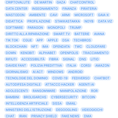
CRIPTOVALUTE
DE MARTIN
GAZA
CHATCONTROL
DATA CENTER
INSEGNAMENTO
FINANZA
PIRATERIA
MASTODON
AMBIENTE
CAVI
ARMI
MICROSOFT
GAIA-X
DIDATTICA
PROFILAZIONE
STAKKASTAKKA
NOYB
DATA VIZ
SOFTWARE
PARAGON
MONOPOLI
TRUMP
DIRITTO ALLA RIPARAZIONE
SMART TV
BATTERIE
AVANA
TIK TOK
CGUE
APP
APPLE
DSA
TECHBROS
BLOCKCHAIN
NFT
IMA
OPENDATA
TWC
CLOUDFARE
DOWN
KENOBIT
ALPHABET
OPENPOLIS
TRACCIAMENTO
RIFIUTI
ACCESSIBILITÀ
FIBRA
SIGNAL
DNS
LITIO
DAVIDE FANT
POLIZIA PREDITTIVA
ITALIA
CORSI
AMAZON
GIORNALISMO
AI ACT
WINDOWS
ANDROID
TECNOLOGIE DEL DOMINIO
COVID-19
FEDIVERSO
CHATBOT
AUTODIFESA DIGITALE
ATTACCO HACKER
AGENTI AI
ADOLESCENTI
RANSOMWARE
MANIPOLAZIONE
ROR
BAMBINI
BROLIGARCHS
CYBERSECURITY
BITCOIN
INTELLIGENZA ARTIFICIALE
SISSA
EMAIL
MINISTERO DELL'ISTRUZIONE
DEGOOGLING
VIDEOGIOCHI
CHAT
IRAN
PRIVACY SHIELD
FAKE NEWS
DMA