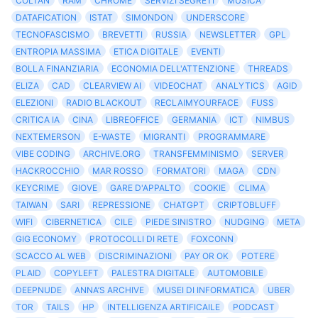
COLTAN
RAM
CHROME
SERVIZI SEGRETI
MUSICA
DATAFICATION
ISTAT
SIMONDON
UNDERSCORE
TECNOFASCISMO
BREVETTI
RUSSIA
NEWSLETTER
GPL
ENTROPIA MASSIMA
ETICA DIGITALE
EVENTI
BOLLA FINANZIARIA
ECONOMIA DELL'ATTENZIONE
THREADS
ELIZA
CAD
CLEARVIEW AI
VIDEOCHAT
ANALYTICS
AGID
ELEZIONI
RADIO BLACKOUT
RECLAIMYOURFACE
FUSS
CRITICA IA
CINA
LIBREOFFICE
GERMANIA
ICT
NIMBUS
NEXTEMERSON
E-WASTE
MIGRANTI
PROGRAMMARE
VIBE CODING
ARCHIVE.ORG
TRANSFEMMINISMO
SERVER
HACKROCCHIO
MAR ROSSO
FORMATORI
MAGA
CDN
KEYCRIME
GIOVE
GARE D'APPALTO
COOKIE
CLIMA
TAIWAN
SARI
REPRESSIONE
CHATGPT
CRIPTOBLUFF
WIFI
CIBERNETICA
CILE
PIEDE SINISTRO
NUDGING
META
GIG ECONOMY
PROTOCOLLI DI RETE
FOXCONN
SCACCO AL WEB
DISCRIMINAZIONI
PAY OR OK
POTERE
PLAID
COPYLEFT
PALESTRA DIGITALE
AUTOMOBILE
DEEPNUDE
ANNA’S ARCHIVE
MUSEI DI INFORMATICA
UBER
TOR
TAILS
HP
INTELLIGENZA ARTIFICAILE
PODCAST