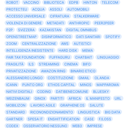
ROBOT
VACCINO
BIBLIOTECA
EDPB
HINTON
TELECOM
PROTECTEU
ACQUA
ASSOLI
AUTOMOBILI
ACCESSO UNIVERSALE
CIFRATURA
STALKERWARE
VIOLENZA DI GENERE
METADATI
ANTHROPIC
PEER2PEER
P2P
SVIZZERA
KAZAKISTAN
DIGITAL OMNIBUS
OPENSTREETMAP
DISINFORMATICO
DATI SANITARI
SPOTIFY
ZOOM
CENTRALIZZAZIONE
AWS
AUTISTICI
INTELLIGENZA INESISTENTE
HARD DISK
MEMA
FAIR TAX FOUNDATION
FUFFAGURU
CHATBAIT
LINGUAGGIO
FRAGILITÀ
ILS
STREAMING
CINEMA
BIFO
PRIVATIZZAZIONE
AMAZON RING
BINARIO ETICO
ALESSANDRO LONGO
COSTITUZIONE
GMAIL
OLANDA
ICANN
PUNTO ORG
ETHOS CAPITAL
MINOS
MAPPAROMA
NATIVI DIGITALI
CODING
DATIBENECOMUNE
BLUESKY
WEIZENBAUM
GINOX
PARTITI
AFRICA
IL MANIFESTO
URL
MOBILIZON
LAVORO AGILE
GRAPHENE OS
SALUTE
STANDARD
RICONONDIZIONAMENTO
LINGUISTICA
BIG DATA
GARTNER
SPESA IT
ENSHITTIFICATION
CASE
F/LOSS
CODEX
OSSERVATORIO NESSUNO
WEB3
IMPRESE