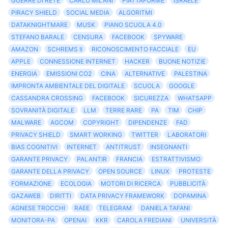
GUERRE DI RETE
CARLO MILANI
PIATTAFORME
ISRAELE
PIRACY SHIELD
SOCIAL MEDIA
ALGORITMI
DATAKNIGHTMARE
MUSK
PIANO SCUOLA 4.0
STEFANO BARALE
CENSURA
FACEBOOK
SPYWARE
AMAZON
SCHREMS II
RICONOSCIMENTO FACCIALE
EU
APPLE
CONNESSIONE INTERNET
HACKER
BUONE NOTIZIE
ENERGIA
EMISSIONI CO2
CINA
ALTERNATIVE
PALESTINA
IMPRONTA AMBIENTALE DEL DIGITALE
SCUOLA
GOOGLE
CASSANDRA CROSSING
FACEBOOK
SICUREZZA
WHATSAPP
SOVRANITÀ DIGITALE
LLM
TERRE RARE
PA
TIM
CHIP
MALWARE
AGCOM
COPYRIGHT
DIPENDENZE
FAD
PRIVACY SHIELD
SMART WORKING
TWITTER
LABORATORI
BIAS COGNITIVI
INTERNET
ANTITRUST
INSEGNANTI
GARANTE PRIVACY
PALANTIR
FRANCIA
ESTRATTIVISMO
GARANTE DELLA PRIVACY
OPEN SOURCE
LINUX
PROTESTE
FORMAZIONE
ECOLOGIA
MOTORI DI RICERCA
PUBBLICITÀ
GAZAWEB
DIRITTI
DATA PRIVACY FRAMEWORK
DOPAMINA
AGNESE TROCCHI
RAEE
TELEGRAM
DANIELA TAFANI
MONITORA-PA
OPENAI
KKR
CAROLA FREDIANI
UNIVERSITÀ