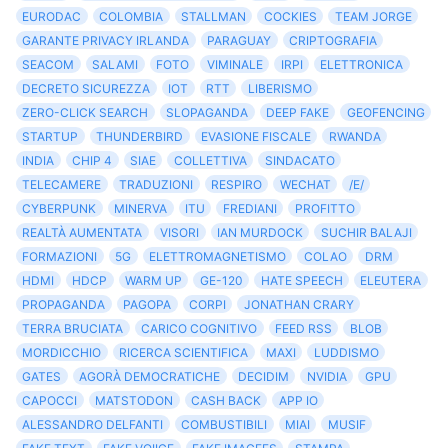
EURODAC
COLOMBIA
STALLMAN
COCKIES
TEAM JORGE
GARANTE PRIVACY IRLANDA
PARAGUAY
CRIPTOGRAFIA
SEACOM
SALAMI
FOTO
VIMINALE
IRPI
ELETTRONICA
DECRETO SICUREZZA
IOT
RTT
LIBERISMO
ZERO-CLICK SEARCH
SLOPAGANDA
DEEP FAKE
GEOFENCING
STARTUP
THUNDERBIRD
EVASIONE FISCALE
RWANDA
INDIA
CHIP 4
SIAE
COLLETTIVA
SINDACATO
TELECAMERE
TRADUZIONI
RESPIRO
WECHAT
/E/
CYBERPUNK
MINERVA
ITU
FREDIANI
PROFITTO
REALTÀ AUMENTATA
VISORI
IAN MURDOCK
SUCHIR BALAJI
FORMAZIONI
5G
ELETTROMAGNETISMO
COLAO
DRM
HDMI
HDCP
WARM UP
GE-120
HATE SPEECH
ELEUTERA
PROPAGANDA
PAGOPA
CORPI
JONATHAN CRARY
TERRA BRUCIATA
CARICO COGNITIVO
FEED RSS
BLOB
MORDICCHIO
RICERCA SCIENTIFICA
MAXI
LUDDISMO
GATES
AGORÀ DEMOCRATICHE
DECIDIM
NVIDIA
GPU
CAPOCCI
MATSTODON
CASH BACK
APP IO
ALESSANDRO DELFANTI
COMBUSTIBILI
MIAI
MUSIF