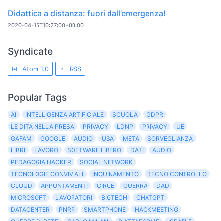
Didattica a distanza: fuori dall’emergenza!
2020-04-15T10:27:00+00:00
Syndicate
Atom 1.0
RSS
Popular Tags
AI
INTELLIGENZA ARTIFICIALE
SCUOLA
GDPR
LE DITA NELLA PRESA
PRIVACY
LDNP
PRIVACY
UE
GAFAM
GOOGLE
AUDIO
USA
META
SORVEGLIANZA
LIBRI
LAVORO
SOFTWARE LIBERO
DATI
AUDIO
PEDAGOGIA HACKER
SOCIAL NETWORK
TECNOLOGIE CONVIVIALI
INQUINAMENTO
TECNO CONTROLLO
CLOUD
APPUNTAMENTI
CIRCE
GUERRA
DAD
MICROSOFT
LAVORATORI
BIGTECH
CHATGPT
DATACENTER
PNRR
SMARTPHONE
HACKMEETING