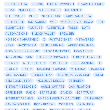
CRITTOGRAFIA
POLIZIA
DIGITALI POSSIBILI
DIVARIO DIGITALE
ROMA
NUCLEARE
MICROLAVORO
DATANINJA
TELELAVORO
INTEL
NEXTCLOUD
CORY DOCTOROW
PETER THIEL
INSTAGRAM
WEB
VIDEO SORVEGLIANZA
BOT
SMART CITY
YOUTUBE
ALBERTELLI
TASSE
DATA
AUTOMAZIONE
SILICON VALLEY
BROWSER
NO TECH 4 APARTHEID
X
FANTASCIENZA
METAVERSO
NEXA
HACKTIVISM
DEEP LEARNING
APPRENDIMENTO
TECNO SOLUZIONISMO
STORIA INTERNET
FRAMASOFT
INDYMEDIA
VPN
ENERGIE RINNOVABILI
ALBERI DELLA RETE
GLI ASINI
ALLUCINAZIONI
LOMBARDIA
INFORMAZIONE
IO
SPAGNA
TIKTOK
MACHINE LEARNING
MEDICINA
HACKLAB
MODERAZIONE
CONOSCENZA
DECENTRALIZZAZIONE
TRENI
SEMICONDUTTORI
INCLUSIVE DESIGN
DEEPSEEK
INSTANT MESSAGING
AARON SWARTZ
GAMIFICATION
OFFICE 365
RADIO
STARTLINK
GANCIO
SCRITTURA
INTERNET ARCHIVE
AMAZON MECHANICAL TURK
DANIMARCA
SANITÀ DIGITALE
BODY RENTAL
COBALTO
OPENFIBER