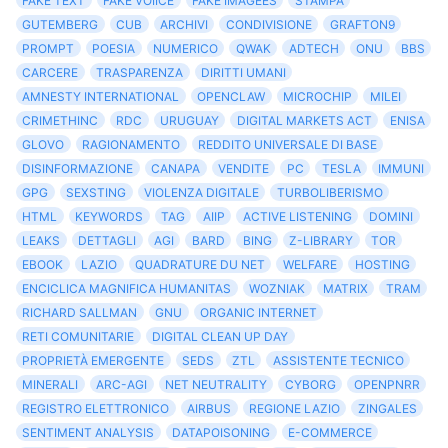
FAKE TEXT
FAKE VOIICE
FAKE IMAGEES
STAMPA
GUTEMBERG
CUB
ARCHIVI
CONDIVISIONE
GRAFTON9
PROMPT
POESIA
NUMERICO
QWAK
ADTECH
ONU
BBS
CARCERE
TRASPARENZA
DIRITTI UMANI
AMNESTY INTERNATIONAL
OPENCLAW
MICROCHIP
MILEI
CRIMETHINC
RDC
URUGUAY
DIGITAL MARKETS ACT
ENISA
GLOVO
RAGIONAMENTO
REDDITO UNIVERSALE DI BASE
DISINFORMAZIONE
CANAPA
VENDITE
PC
TESLA
IMMUNI
GPG
SEXSTING
VIOLENZA DIGITALE
TURBOLIBERISMO
HTML
KEYWORDS
TAG
AIIP
ACTIVE LISTENING
DOMINI
LEAKS
DETTAGLI
AGI
BARD
BING
Z-LIBRARY
TOR
EBOOK
LAZIO
QUADRATURE DU NET
WELFARE
HOSTING
ENCICLICA MAGNIFICA HUMANITAS
WOZNIAK
MATRIX
TRAM
RICHARD SALLMAN
GNU
ORGANIC INTERNET
RETI COMUNITARIE
DIGITAL CLEAN UP DAY
PROPRIETÀ EMERGENTE
SEDS
ZTL
ASSISTENTE TECNICO
MINERALI
ARC-AGI
NET NEUTRALITY
CYBORG
OPENPNRR
REGISTRO ELETTRONICO
AIRBUS
REGIONE LAZIO
ZINGALES
SENTIMENT ANALYSIS
DATAPOISONING
E-COMMERCE