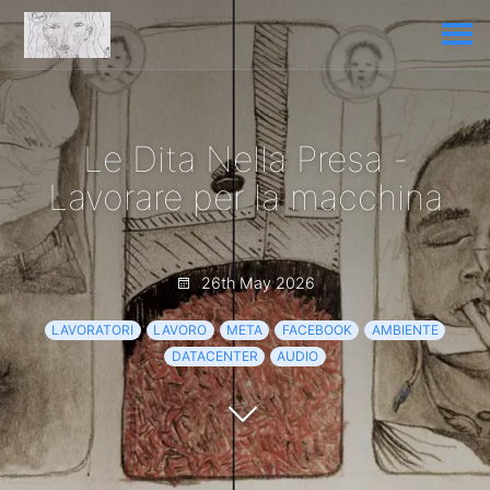
Le Dita Nella Presa -
Lavorare per la macchina
26th May 2026
LAVORATORI
LAVORO
META
FACEBOOK
AMBIENTE
DATACENTER
AUDIO