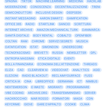
SPAGNA
TIKTOK
MACHINE LEARNING
MEDICINA
HACKLAB
MODERAZIONE
CONOSCENZA
DECENTRALIZZAZIONE
TRENI
SEMICONDUTTORI
INCLUSIVE DESIGN
DEEPSEEK
INSTANT MESSAGING
AARON SWARTZ
GAMIFICATION
OFFICE 365
RADIO
STARTLINK
GANCIO
SCRITTURA
INTERNET ARCHIVE
AMAZON MECHANICAL TURK
DANIMARCA
SANITÀ DIGITALE
BODY RENTAL
COBALTO
OPENFIBER
COLTAN
RAM
CHROME
SERVIZI SEGRETI
MUSICA
DATAFICATION
ISTAT
SIMONDON
UNDERSCORE
TECNOFASCISMO
BREVETTI
RUSSIA
NEWSLETTER
GPL
ENTROPIA MASSIMA
ETICA DIGITALE
EVENTI
BOLLA FINANZIARIA
ECONOMIA DELL'ATTENZIONE
THREADS
ELIZA
CAD
CLEARVIEW AI
VIDEOCHAT
ANALYTICS
AGID
ELEZIONI
RADIO BLACKOUT
RECLAIMYOURFACE
FUSS
CRITICA IA
CINA
LIBREOFFICE
GERMANIA
ICT
NIMBUS
NEXTEMERSON
E-WASTE
MIGRANTI
PROGRAMMARE
VIBE CODING
ARCHIVE.ORG
TRANSFEMMINISMO
SERVER
HACKROCCHIO
MAR ROSSO
FORMATORI
MAGA
CDN
KEYCRIME
GIOVE
GARE D'APPALTO
COOKIE
CLIMA