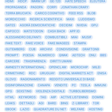
HDMI
HDCP
WARM UP
GE-120
HATE SPEECH
ELEUTERA
PROPAGANDA
PAGOPA
CORPI
JONATHAN CRARY
TERRA BRUCIATA
CARICO COGNITIVO
FEED RSS
BLOB
MORDICCHIO
RICERCA SCIENTIFICA
MAXI
LUDDISMO
GATES
AGORÀ DEMOCRATICHE
DECIDIM
NVIDIA
GPU
CAPOCCI
MATSTODON
CASH BACK
APP IO
ALESSANDRO DELFANTI
COMBUSTIBILI
MIAI
MUSIF
FAKE TEXT
FAKE VOIICE
FAKE IMAGEES
STAMPA
GUTEMBERG
CUB
ARCHIVI
CONDIVISIONE
GRAFTON9
PROMPT
POESIA
NUMERICO
QWAK
ADTECH
ONU
BBS
CARCERE
TRASPARENZA
DIRITTI UMANI
AMNESTY INTERNATIONAL
OPENCLAW
MICROCHIP
MILEI
CRIMETHINC
RDC
URUGUAY
DIGITAL MARKETS ACT
ENISA
GLOVO
RAGIONAMENTO
REDDITO UNIVERSALE DI BASE
DISINFORMAZIONE
CANAPA
VENDITE
PC
TESLA
IMMUNI
GPG
SEXSTING
VIOLENZA DIGITALE
TURBOLIBERISMO
HTML
KEYWORDS
TAG
AIIP
ACTIVE LISTENING
DOMINI
LEAKS
DETTAGLI
AGI
BARD
BING
Z-LIBRARY
TOR
EBOOK
LAZIO
QUADRATURE DU NET
WELFARE
HOSTING