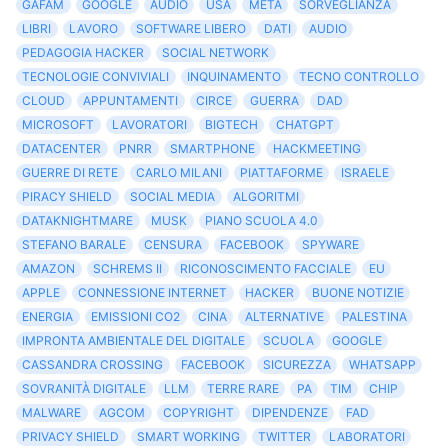
GAFAM
GOOGLE
AUDIO
USA
META
SORVEGLIANZA
LIBRI
LAVORO
SOFTWARE LIBERO
DATI
AUDIO
PEDAGOGIA HACKER
SOCIAL NETWORK
TECNOLOGIE CONVIVIALI
INQUINAMENTO
TECNO CONTROLLO
CLOUD
APPUNTAMENTI
CIRCE
GUERRA
DAD
MICROSOFT
LAVORATORI
BIGTECH
CHATGPT
DATACENTER
PNRR
SMARTPHONE
HACKMEETING
GUERRE DI RETE
CARLO MILANI
PIATTAFORME
ISRAELE
PIRACY SHIELD
SOCIAL MEDIA
ALGORITMI
DATAKNIGHTMARE
MUSK
PIANO SCUOLA 4.0
STEFANO BARALE
CENSURA
FACEBOOK
SPYWARE
AMAZON
SCHREMS II
RICONOSCIMENTO FACCIALE
EU
APPLE
CONNESSIONE INTERNET
HACKER
BUONE NOTIZIE
ENERGIA
EMISSIONI CO2
CINA
ALTERNATIVE
PALESTINA
IMPRONTA AMBIENTALE DEL DIGITALE
SCUOLA
GOOGLE
CASSANDRA CROSSING
FACEBOOK
SICUREZZA
WHATSAPP
SOVRANITÀ DIGITALE
LLM
TERRE RARE
PA
TIM
CHIP
MALWARE
AGCOM
COPYRIGHT
DIPENDENZE
FAD
PRIVACY SHIELD
SMART WORKING
TWITTER
LABORATORI