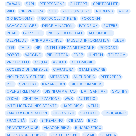
TAIWAN
SARI
REPRESSIONE
CHATGPT
CRIPTOBLUFF
WIFI
CIBERNETICA
CILE
PIEDE SINISTRO
NUDGING
META
GIG ECONOMY
PROTOCOLLI DI RETE
FOXCONN
SCACCO AL WEB
DISCRIMINAZIONI
PAY OR OK
POTERE
PLAID
COPYLEFT
PALESTRA DIGITALE
AUTOMOBILE
DEEPNUDE
ANNA’S ARCHIVE
MUSEI DI INFORMATICA
UBER
TOR
TAILS
HP
INTELLIGENZA ARTIFICAILE
PODCAST
ROBOT
VACCINO
BIBLIOTECA
EDPB
HINTON
TELECOM
PROTECTEU
ACQUA
ASSOLI
AUTOMOBILI
ACCESSO UNIVERSALE
CIFRATURA
STALKERWARE
VIOLENZA DI GENERE
METADATI
ANTHROPIC
PEER2PEER
P2P
SVIZZERA
KAZAKISTAN
DIGITAL OMNIBUS
OPENSTREETMAP
DISINFORMATICO
DATI SANITARI
SPOTIFY
ZOOM
CENTRALIZZAZIONE
AWS
AUTISTICI
INTELLIGENZA INESISTENTE
HARD DISK
MEMA
FAIR TAX FOUNDATION
FUFFAGURU
CHATBAIT
LINGUAGGIO
FRAGILITÀ
ILS
STREAMING
CINEMA
BIFO
PRIVATIZZAZIONE
AMAZON RING
BINARIO ETICO
ALESSANDRO LONGO
COSTITUZIONE
GMAIL
OLANDA