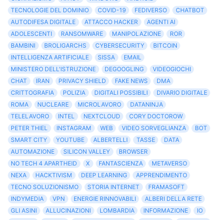
TECNOLOGIE DEL DOMINIO
COVID-19
FEDIVERSO
CHATBOT
AUTODIFESA DIGITALE
ATTACCO HACKER
AGENTI AI
ADOLESCENTI
RANSOMWARE
MANIPOLAZIONE
ROR
BAMBINI
BROLIGARCHS
CYBERSECURITY
BITCOIN
INTELLIGENZA ARTIFICIALE
SISSA
EMAIL
MINISTERO DELL'ISTRUZIONE
DEGOOGLING
VIDEOGIOCHI
CHAT
IRAN
PRIVACY SHIELD
FAKE NEWS
DMA
CRITTOGRAFIA
POLIZIA
DIGITALI POSSIBILI
DIVARIO DIGITALE
ROMA
NUCLEARE
MICROLAVORO
DATANINJA
TELELAVORO
INTEL
NEXTCLOUD
CORY DOCTOROW
PETER THIEL
INSTAGRAM
WEB
VIDEO SORVEGLIANZA
BOT
SMART CITY
YOUTUBE
ALBERTELLI
TASSE
DATA
AUTOMAZIONE
SILICON VALLEY
BROWSER
NO TECH 4 APARTHEID
X
FANTASCIENZA
METAVERSO
NEXA
HACKTIVISM
DEEP LEARNING
APPRENDIMENTO
TECNO SOLUZIONISMO
STORIA INTERNET
FRAMASOFT
INDYMEDIA
VPN
ENERGIE RINNOVABILI
ALBERI DELLA RETE
GLI ASINI
ALLUCINAZIONI
LOMBARDIA
INFORMAZIONE
IO