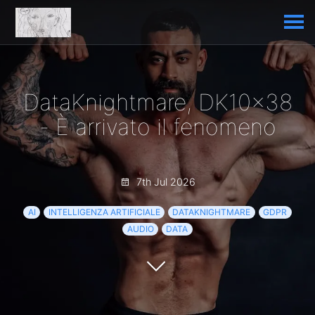
DataKnightmare, DK10x38
- È arrivato il fenomeno
7th Jul 2026
AI
INTELLIGENZA ARTIFICIALE
DATAKNIGHTMARE
GDPR
AUDIO
DATA