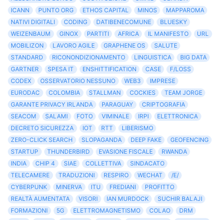
ICANN
PUNTO ORG
ETHOS CAPITAL
MINOS
MAPPAROMA
NATIVI DIGITALI
CODING
DATIBENECOMUNE
BLUESKY
WEIZENBAUM
GINOX
PARTITI
AFRICA
IL MANIFESTO
URL
MOBILIZON
LAVORO AGILE
GRAPHENE OS
SALUTE
STANDARD
RICONONDIZIONAMENTO
LINGUISTICA
BIG DATA
GARTNER
SPESA IT
ENSHITTIFICATION
CASE
F/LOSS
CODEX
OSSERVATORIO NESSUNO
WEB3
IMPRESE
EURODAC
COLOMBIA
STALLMAN
COCKIES
TEAM JORGE
GARANTE PRIVACY IRLANDA
PARAGUAY
CRIPTOGRAFIA
SEACOM
SALAMI
FOTO
VIMINALE
IRPI
ELETTRONICA
DECRETO SICUREZZA
IOT
RTT
LIBERISMO
ZERO-CLICK SEARCH
SLOPAGANDA
DEEP FAKE
GEOFENCING
STARTUP
THUNDERBIRD
EVASIONE FISCALE
RWANDA
INDIA
CHIP 4
SIAE
COLLETTIVA
SINDACATO
TELECAMERE
TRADUZIONI
RESPIRO
WECHAT
/E/
CYBERPUNK
MINERVA
ITU
FREDIANI
PROFITTO
REALTÀ AUMENTATA
VISORI
IAN MURDOCK
SUCHIR BALAJI
FORMAZIONI
5G
ELETTROMAGNETISMO
COLAO
DRM