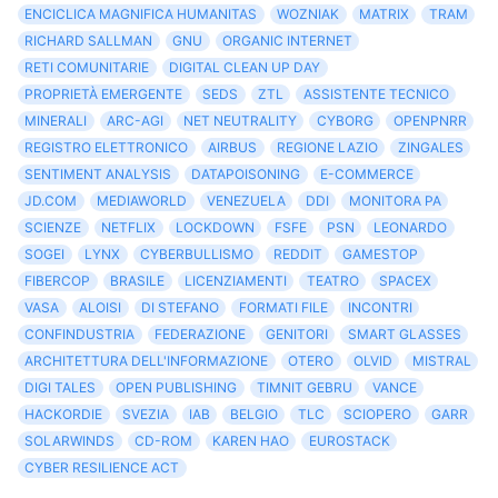
ENCICLICA MAGNIFICA HUMANITAS
WOZNIAK
MATRIX
TRAM
RICHARD SALLMAN
GNU
ORGANIC INTERNET
RETI COMUNITARIE
DIGITAL CLEAN UP DAY
PROPRIETÀ EMERGENTE
SEDS
ZTL
ASSISTENTE TECNICO
MINERALI
ARC-AGI
NET NEUTRALITY
CYBORG
OPENPNRR
REGISTRO ELETTRONICO
AIRBUS
REGIONE LAZIO
ZINGALES
SENTIMENT ANALYSIS
DATAPOISONING
E-COMMERCE
JD.COM
MEDIAWORLD
VENEZUELA
DDI
MONITORA PA
SCIENZE
NETFLIX
LOCKDOWN
FSFE
PSN
LEONARDO
SOGEI
LYNX
CYBERBULLISMO
REDDIT
GAMESTOP
FIBERCOP
BRASILE
LICENZIAMENTI
TEATRO
SPACEX
VASA
ALOISI
DI STEFANO
FORMATI FILE
INCONTRI
CONFINDUSTRIA
FEDERAZIONE
GENITORI
SMART GLASSES
ARCHITETTURA DELL'INFORMAZIONE
OTERO
OLVID
MISTRAL
DIGI TALES
OPEN PUBLISHING
TIMNIT GEBRU
VANCE
HACKORDIE
SVEZIA
IAB
BELGIO
TLC
SCIOPERO
GARR
SOLARWINDS
CD-ROM
KAREN HAO
EUROSTACK
CYBER RESILIENCE ACT