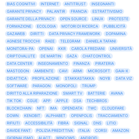
BIAS COGNITIVI
INTERNET
ANTITRUST
INSEGNANTI
GARANTE PRIVACY
PALANTIR
FRANCIA
ESTRATTIVISMO
GARANTE DELLA PRIVACY
OPEN SOURCE
LINUX
PROTESTE
FORMAZIONE
ECOLOGIA
MOTORI DI RICERCA
PUBBLICITÀ
GAZAWEB
DIRITTI
DATA PRIVACY FRAMEWORK
DOPAMINA
AGNESE TROCCHI
RAEE
TELEGRAM
DANIELA TAFANI
MONITORA-PA
OPENAI
KKR
CAROLA FREDIANI
UNIVERSITÀ
CRIPTOVALUTE
DE MARTIN
GAZA
CHATCONTROL
DATA CENTER
INSEGNAMENTO
FINANZA
PIRATERIA
MASTODON
AMBIENTE
CAVI
ARMI
MICROSOFT
GAIA-X
DIDATTICA
PROFILAZIONE
STAKKASTAKKA
NOYB
DATA VIZ
SOFTWARE
PARAGON
MONOPOLI
TRUMP
DIRITTO ALLA RIPARAZIONE
SMART TV
BATTERIE
AVANA
TIK TOK
CGUE
APP
APPLE
DSA
TECHBROS
BLOCKCHAIN
NFT
IMA
OPENDATA
TWC
CLOUDFARE
DOWN
KENOBIT
ALPHABET
OPENPOLIS
TRACCIAMENTO
RIFIUTI
ACCESSIBILITÀ
FIBRA
SIGNAL
DNS
LITIO
DAVIDE FANT
POLIZIA PREDITTIVA
ITALIA
CORSI
AMAZON
GIORNALISMO
AI ACT
WINDOWS
ANDROID