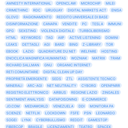
AMNESTY INTERNATIONAL
OPENCLAW
MICROCHIP
MILEI
CRIMETHINC
RDC
URUGUAY
DIGITAL MARKETS ACT
ENISA
GLOVO
RAGIONAMENTO
REDDITO UNIVERSALE DI BASE
DISINFORMAZIONE
CANAPA
VENDITE
PC
TESLA
IMMUNI
GPG
SEXSTING
VIOLENZA DIGITALE
TURBOLIBERISMO
HTML
KEYWORDS
TAG
AIIP
ACTIVE LISTENING
DOMINI
LEAKS
DETTAGLI
AGI
BARD
BING
Z-LIBRARY
TOR
EBOOK
LAZIO
QUADRATURE DU NET
WELFARE
HOSTING
ENCICLICA MAGNIFICA HUMANITAS
WOZNIAK
MATRIX
TRAM
RICHARD SALLMAN
GNU
ORGANIC INTERNET
RETI COMUNITARIE
DIGITAL CLEAN UP DAY
PROPRIETÀ EMERGENTE
SEDS
ZTL
ASSISTENTE TECNICO
MINERALI
ARC-AGI
NET NEUTRALITY
CYBORG
OPENPNRR
REGISTRO ELETTRONICO
AIRBUS
REGIONE LAZIO
ZINGALES
SENTIMENT ANALYSIS
DATAPOISONING
E-COMMERCE
JD.COM
MEDIAWORLD
VENEZUELA
DDI
MONITORA PA
SCIENZE
NETFLIX
LOCKDOWN
FSFE
PSN
LEONARDO
SOGEI
LYNX
CYBERBULLISMO
REDDIT
GAMESTOP
FIBERCOP
BRASILE
LICENZIAMENTI
TEATRO
SPACEX