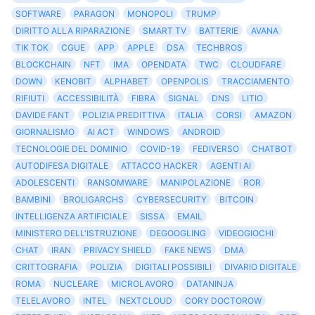
SOFTWARE
PARAGON
MONOPOLI
TRUMP
DIRITTO ALLA RIPARAZIONE
SMART TV
BATTERIE
AVANA
TIK TOK
CGUE
APP
APPLE
DSA
TECHBROS
BLOCKCHAIN
NFT
IMA
OPENDATA
TWC
CLOUDFARE
DOWN
KENOBIT
ALPHABET
OPENPOLIS
TRACCIAMENTO
RIFIUTI
ACCESSIBILITÀ
FIBRA
SIGNAL
DNS
LITIO
DAVIDE FANT
POLIZIA PREDITTIVA
ITALIA
CORSI
AMAZON
GIORNALISMO
AI ACT
WINDOWS
ANDROID
TECNOLOGIE DEL DOMINIO
COVID-19
FEDIVERSO
CHATBOT
AUTODIFESA DIGITALE
ATTACCO HACKER
AGENTI AI
ADOLESCENTI
RANSOMWARE
MANIPOLAZIONE
ROR
BAMBINI
BROLIGARCHS
CYBERSECURITY
BITCOIN
INTELLIGENZA ARTIFICIALE
SISSA
EMAIL
MINISTERO DELL'ISTRUZIONE
DEGOOGLING
VIDEOGIOCHI
CHAT
IRAN
PRIVACY SHIELD
FAKE NEWS
DMA
CRITTOGRAFIA
POLIZIA
DIGITALI POSSIBILI
DIVARIO DIGITALE
ROMA
NUCLEARE
MICROLAVORO
DATANINJA
TELELAVORO
INTEL
NEXTCLOUD
CORY DOCTOROW