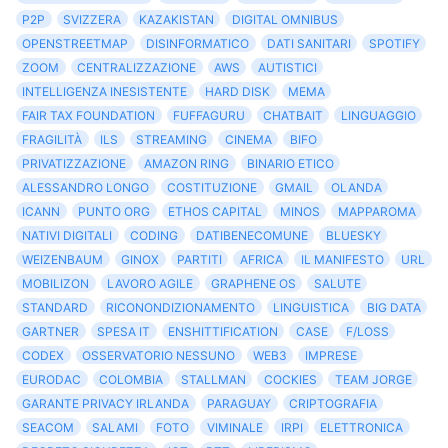
P2P
SVIZZERA
KAZAKISTAN
DIGITAL OMNIBUS
OPENSTREETMAP
DISINFORMATICO
DATI SANITARI
SPOTIFY
ZOOM
CENTRALIZZAZIONE
AWS
AUTISTICI
INTELLIGENZA INESISTENTE
HARD DISK
MEMA
FAIR TAX FOUNDATION
FUFFAGURU
CHATBAIT
LINGUAGGIO
FRAGILITÀ
ILS
STREAMING
CINEMA
BIFO
PRIVATIZZAZIONE
AMAZON RING
BINARIO ETICO
ALESSANDRO LONGO
COSTITUZIONE
GMAIL
OLANDA
ICANN
PUNTO ORG
ETHOS CAPITAL
MINOS
MAPPAROMA
NATIVI DIGITALI
CODING
DATIBENECOMUNE
BLUESKY
WEIZENBAUM
GINOX
PARTITI
AFRICA
IL MANIFESTO
URL
MOBILIZON
LAVORO AGILE
GRAPHENE OS
SALUTE
STANDARD
RICONONDIZIONAMENTO
LINGUISTICA
BIG DATA
GARTNER
SPESA IT
ENSHITTIFICATION
CASE
F/LOSS
CODEX
OSSERVATORIO NESSUNO
WEB3
IMPRESE
EURODAC
COLOMBIA
STALLMAN
COCKIES
TEAM JORGE
GARANTE PRIVACY IRLANDA
PARAGUAY
CRIPTOGRAFIA
SEACOM
SALAMI
FOTO
VIMINALE
IRPI
ELETTRONICA