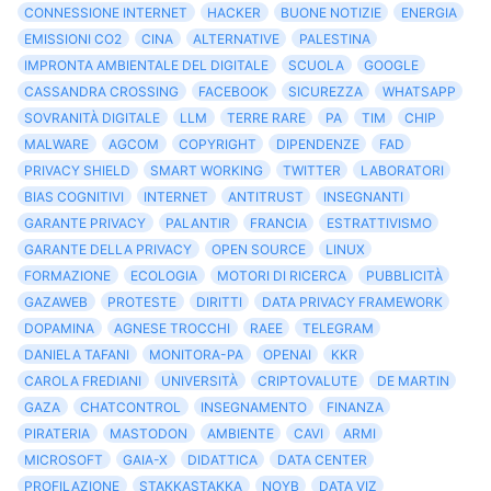
CONNESSIONE INTERNET
HACKER
BUONE NOTIZIE
ENERGIA
EMISSIONI CO2
CINA
ALTERNATIVE
PALESTINA
IMPRONTA AMBIENTALE DEL DIGITALE
SCUOLA
GOOGLE
CASSANDRA CROSSING
FACEBOOK
SICUREZZA
WHATSAPP
SOVRANITÀ DIGITALE
LLM
TERRE RARE
PA
TIM
CHIP
MALWARE
AGCOM
COPYRIGHT
DIPENDENZE
FAD
PRIVACY SHIELD
SMART WORKING
TWITTER
LABORATORI
BIAS COGNITIVI
INTERNET
ANTITRUST
INSEGNANTI
GARANTE PRIVACY
PALANTIR
FRANCIA
ESTRATTIVISMO
GARANTE DELLA PRIVACY
OPEN SOURCE
LINUX
FORMAZIONE
ECOLOGIA
MOTORI DI RICERCA
PUBBLICITÀ
GAZAWEB
PROTESTE
DIRITTI
DATA PRIVACY FRAMEWORK
DOPAMINA
AGNESE TROCCHI
RAEE
TELEGRAM
DANIELA TAFANI
MONITORA-PA
OPENAI
KKR
CAROLA FREDIANI
UNIVERSITÀ
CRIPTOVALUTE
DE MARTIN
GAZA
CHATCONTROL
INSEGNAMENTO
FINANZA
PIRATERIA
MASTODON
AMBIENTE
CAVI
ARMI
MICROSOFT
GAIA-X
DIDATTICA
DATA CENTER
PROFILAZIONE
STAKKASTAKKA
NOYB
DATA VIZ