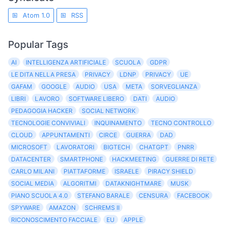
Atom 1.0
RSS
Popular Tags
AI
INTELLIGENZA ARTIFICIALE
SCUOLA
GDPR
LE DITA NELLA PRESA
PRIVACY
LDNP
PRIVACY
UE
GAFAM
GOOGLE
AUDIO
USA
META
SORVEGLIANZA
LIBRI
LAVORO
SOFTWARE LIBERO
DATI
AUDIO
PEDAGOGIA HACKER
SOCIAL NETWORK
TECNOLOGIE CONVIVIALI
INQUINAMENTO
TECNO CONTROLLO
CLOUD
APPUNTAMENTI
CIRCE
GUERRA
DAD
MICROSOFT
LAVORATORI
BIGTECH
CHATGPT
PNRR
DATACENTER
SMARTPHONE
HACKMEETING
GUERRE DI RETE
CARLO MILANI
PIATTAFORME
ISRAELE
PIRACY SHIELD
SOCIAL MEDIA
ALGORITMI
DATAKNIGHTMARE
MUSK
PIANO SCUOLA 4.0
STEFANO BARALE
CENSURA
FACEBOOK
SPYWARE
AMAZON
SCHREMS II
RICONOSCIMENTO FACCIALE
EU
APPLE