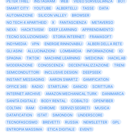
PETER THIEL
INSTAGRAM
WEB
VIDEO SORVEGLIANZA
BOT
SMART CITY
YOUTUBE
ALBERTELLI
TASSE
DATA
AUTOMAZIONE
SILICON VALLEY
BROWSER
NO TECH 4 APARTHEID
X
FANTASCIENZA
METAVERSO
NEXA
HACKTIVISM
DEEP LEARNING
APPRENDIMENTO
TECNO SOLUZIONISMO
STORIA INTERNET
FRAMASOFT
INDYMEDIA
VPN
ENERGIE RINNOVABILI
ALBERI DELLA RETE
GLI ASINI
ALLUCINAZIONI
LOMBARDIA
INFORMAZIONE
IO
SPAGNA
TIKTOK
MACHINE LEARNING
MEDICINA
HACKLAB
MODERAZIONE
CONOSCENZA
DECENTRALIZZAZIONE
TRENI
SEMICONDUTTORI
INCLUSIVE DESIGN
DEEPSEEK
INSTANT MESSAGING
AARON SWARTZ
GAMIFICATION
OFFICE 365
RADIO
STARTLINK
GANCIO
SCRITTURA
INTERNET ARCHIVE
AMAZON MECHANICAL TURK
DANIMARCA
SANITÀ DIGITALE
BODY RENTAL
COBALTO
OPENFIBER
COLTAN
RAM
CHROME
SERVIZI SEGRETI
MUSICA
DATAFICATION
ISTAT
SIMONDON
UNDERSCORE
TECNOFASCISMO
BREVETTI
RUSSIA
NEWSLETTER
GPL
ENTROPIA MASSIMA
ETICA DIGITALE
EVENTI