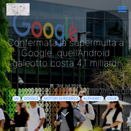
Confermata la supermulta a
Google, quell’Android
galeotto costa 4,1 miliardi
3rd Jul 2026
UE
GOOGLE
MOTORI DI RICERCA
ALPHABET
CGUE