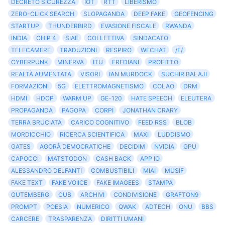
DECRETO SICUREZZA
IOT
RTT
LIBERISMO
ZERO-CLICK SEARCH
SLOPAGANDA
DEEP FAKE
GEOFENCING
STARTUP
THUNDERBIRD
EVASIONE FISCALE
RWANDA
INDIA
CHIP 4
SIAE
COLLETTIVA
SINDACATO
TELECAMERE
TRADUZIONI
RESPIRO
WECHAT
/E/
CYBERPUNK
MINERVA
ITU
FREDIANI
PROFITTO
REALTÀ AUMENTATA
VISORI
IAN MURDOCK
SUCHIR BALAJI
FORMAZIONI
5G
ELETTROMAGNETISMO
COLAO
DRM
HDMI
HDCP
WARM UP
GE-120
HATE SPEECH
ELEUTERA
PROPAGANDA
PAGOPA
CORPI
JONATHAN CRARY
TERRA BRUCIATA
CARICO COGNITIVO
FEED RSS
BLOB
MORDICCHIO
RICERCA SCIENTIFICA
MAXI
LUDDISMO
GATES
AGORÀ DEMOCRATICHE
DECIDIM
NVIDIA
GPU
CAPOCCI
MATSTODON
CASH BACK
APP IO
ALESSANDRO DELFANTI
COMBUSTIBILI
MIAI
MUSIF
FAKE TEXT
FAKE VOIICE
FAKE IMAGEES
STAMPA
GUTEMBERG
CUB
ARCHIVI
CONDIVISIONE
GRAFTON9
PROMPT
POESIA
NUMERICO
QWAK
ADTECH
ONU
BBS
CARCERE
TRASPARENZA
DIRITTI UMANI