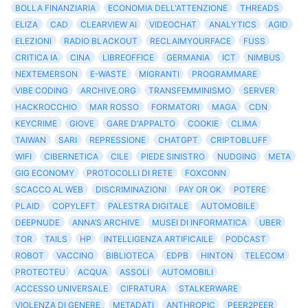
BOLLA FINANZIARIA
ECONOMIA DELL'ATTENZIONE
THREADS
ELIZA
CAD
CLEARVIEW AI
VIDEOCHAT
ANALYTICS
AGID
ELEZIONI
RADIO BLACKOUT
RECLAIMYOURFACE
FUSS
CRITICA IA
CINA
LIBREOFFICE
GERMANIA
ICT
NIMBUS
NEXTEMERSON
E-WASTE
MIGRANTI
PROGRAMMARE
VIBE CODING
ARCHIVE.ORG
TRANSFEMMINISMO
SERVER
HACKROCCHIO
MAR ROSSO
FORMATORI
MAGA
CDN
KEYCRIME
GIOVE
GARE D'APPALTO
COOKIE
CLIMA
TAIWAN
SARI
REPRESSIONE
CHATGPT
CRIPTOBLUFF
WIFI
CIBERNETICA
CILE
PIEDE SINISTRO
NUDGING
META
GIG ECONOMY
PROTOCOLLI DI RETE
FOXCONN
SCACCO AL WEB
DISCRIMINAZIONI
PAY OR OK
POTERE
PLAID
COPYLEFT
PALESTRA DIGITALE
AUTOMOBILE
DEEPNUDE
ANNA’S ARCHIVE
MUSEI DI INFORMATICA
UBER
TOR
TAILS
HP
INTELLIGENZA ARTIFICAILE
PODCAST
ROBOT
VACCINO
BIBLIOTECA
EDPB
HINTON
TELECOM
PROTECTEU
ACQUA
ASSOLI
AUTOMOBILI
ACCESSO UNIVERSALE
CIFRATURA
STALKERWARE
VIOLENZA DI GENERE
METADATI
ANTHROPIC
PEER2PEER