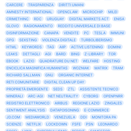
CARCERE
TRASPARENZA
DIRITTI UMANI
AMNESTY INTERNATIONAL
OPENCLAW
MICROCHIP
MILEI
CRIMETHINC
RDC
URUGUAY
DIGITAL MARKETS ACT
ENISA
GLOVO
RAGIONAMENTO
REDDITO UNIVERSALE DI BASE
DISINFORMAZIONE
CANAPA
VENDITE
PC
TESLA
IMMUNI
GPG
SEXSTING
VIOLENZA DIGITALE
TURBOLIBERISMO
HTML
KEYWORDS
TAG
AIIP
ACTIVE LISTENING
DOMINI
LEAKS
DETTAGLI
AGI
BARD
BING
Z-LIBRARY
TOR
EBOOK
LAZIO
QUADRATURE DU NET
WELFARE
HOSTING
ENCICLICA MAGNIFICA HUMANITAS
WOZNIAK
MATRIX
TRAM
RICHARD SALLMAN
GNU
ORGANIC INTERNET
RETI COMUNITARIE
DIGITAL CLEAN UP DAY
PROPRIETÀ EMERGENTE
SEDS
ZTL
ASSISTENTE TECNICO
MINERALI
ARC-AGI
NET NEUTRALITY
CYBORG
OPENPNRR
REGISTRO ELETTRONICO
AIRBUS
REGIONE LAZIO
ZINGALES
SENTIMENT ANALYSIS
DATAPOISONING
E-COMMERCE
JD.COM
MEDIAWORLD
VENEZUELA
DDI
MONITORA PA
SCIENZE
NETFLIX
LOCKDOWN
FSFE
PSN
LEONARDO