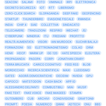
SEACOM
SALAMI
FOTO
VIMINALE
IRPI
ELETTRONICA
DECRETO SICUREZZA
IOT
RTT
LIBERISMO
ZERO-CLICK SEARCH
SLOPAGANDA
DEEP FAKE
GEOFENCING
STARTUP
THUNDERBIRD
EVASIONE FISCALE
RWANDA
INDIA
CHIP 4
SIAE
COLLETTIVA
SINDACATO
TELECAMERE
TRADUZIONI
RESPIRO
WECHAT
/E/
CYBERPUNK
MINERVA
ITU
FREDIANI
PROFITTO
REALTÀ AUMENTATA
VISORI
IAN MURDOCK
SUCHIR BALAJI
FORMAZIONI
5G
ELETTROMAGNETISMO
COLAO
DRM
HDMI
HDCP
WARM UP
GE-120
HATE SPEECH
ELEUTERA
PROPAGANDA
PAGOPA
CORPI
JONATHAN CRARY
TERRA BRUCIATA
CARICO COGNITIVO
FEED RSS
BLOB
MORDICCHIO
RICERCA SCIENTIFICA
MAXI
LUDDISMO
GATES
AGORÀ DEMOCRATICHE
DECIDIM
NVIDIA
GPU
CAPOCCI
MATSTODON
CASH BACK
APP IO
ALESSANDRO DELFANTI
COMBUSTIBILI
MIAI
MUSIF
FAKE TEXT
FAKE VOIICE
FAKE IMAGEES
STAMPA
GUTEMBERG
CUB
ARCHIVI
CONDIVISIONE
GRAFTON9
PROMPT
POESIA
NUMERICO
QWAK
ADTECH
ONU
BBS