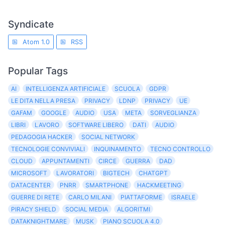
Syndicate
Atom 1.0
RSS
Popular Tags
AI
INTELLIGENZA ARTIFICIALE
SCUOLA
GDPR
LE DITA NELLA PRESA
PRIVACY
LDNP
PRIVACY
UE
GAFAM
GOOGLE
AUDIO
USA
META
SORVEGLIANZA
LIBRI
LAVORO
SOFTWARE LIBERO
DATI
AUDIO
PEDAGOGIA HACKER
SOCIAL NETWORK
TECNOLOGIE CONVIVIALI
INQUINAMENTO
TECNO CONTROLLO
CLOUD
APPUNTAMENTI
CIRCE
GUERRA
DAD
MICROSOFT
LAVORATORI
BIGTECH
CHATGPT
DATACENTER
PNRR
SMARTPHONE
HACKMEETING
GUERRE DI RETE
CARLO MILANI
PIATTAFORME
ISRAELE
PIRACY SHIELD
SOCIAL MEDIA
ALGORITMI
DATAKNIGHTMARE
MUSK
PIANO SCUOLA 4.0