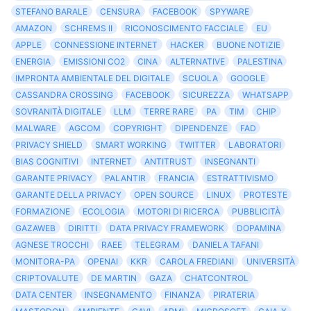
STEFANO BARALE
CENSURA
FACEBOOK
SPYWARE
AMAZON
SCHREMS II
RICONOSCIMENTO FACCIALE
EU
APPLE
CONNESSIONE INTERNET
HACKER
BUONE NOTIZIE
ENERGIA
EMISSIONI CO2
CINA
ALTERNATIVE
PALESTINA
IMPRONTA AMBIENTALE DEL DIGITALE
SCUOLA
GOOGLE
CASSANDRA CROSSING
FACEBOOK
SICUREZZA
WHATSAPP
SOVRANITÀ DIGITALE
LLM
TERRE RARE
PA
TIM
CHIP
MALWARE
AGCOM
COPYRIGHT
DIPENDENZE
FAD
PRIVACY SHIELD
SMART WORKING
TWITTER
LABORATORI
BIAS COGNITIVI
INTERNET
ANTITRUST
INSEGNANTI
GARANTE PRIVACY
PALANTIR
FRANCIA
ESTRATTIVISMO
GARANTE DELLA PRIVACY
OPEN SOURCE
LINUX
PROTESTE
FORMAZIONE
ECOLOGIA
MOTORI DI RICERCA
PUBBLICITÀ
GAZAWEB
DIRITTI
DATA PRIVACY FRAMEWORK
DOPAMINA
AGNESE TROCCHI
RAEE
TELEGRAM
DANIELA TAFANI
MONITORA-PA
OPENAI
KKR
CAROLA FREDIANI
UNIVERSITÀ
CRIPTOVALUTE
DE MARTIN
GAZA
CHATCONTROL
DATA CENTER
INSEGNAMENTO
FINANZA
PIRATERIA