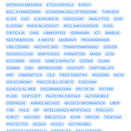
ENTROPIA MASSIMA
ETICA DIGITALE
EVENTI
BOLLA FINANZIARIA
ECONOMIA DELL'ATTENZIONE
THREADS
ELIZA
CAD
CLEARVIEW AI
VIDEOCHAT
ANALYTICS
AGID
ELEZIONI
RADIO BLACKOUT
RECLAIMYOURFACE
FUSS
CRITICA IA
CINA
LIBREOFFICE
GERMANIA
ICT
NIMBUS
NEXTEMERSON
E-WASTE
MIGRANTI
PROGRAMMARE
VIBE CODING
ARCHIVE.ORG
TRANSFEMMINISMO
SERVER
HACKROCCHIO
MAR ROSSO
FORMATORI
MAGA
CDN
KEYCRIME
GIOVE
GARE D'APPALTO
COOKIE
CLIMA
TAIWAN
SARI
REPRESSIONE
CHATGPT
CRIPTOBLUFF
WIFI
CIBERNETICA
CILE
PIEDE SINISTRO
NUDGING
META
GIG ECONOMY
PROTOCOLLI DI RETE
FOXCONN
SCACCO AL WEB
DISCRIMINAZIONI
PAY OR OK
POTERE
PLAID
COPYLEFT
PALESTRA DIGITALE
AUTOMOBILE
DEEPNUDE
ANNA’S ARCHIVE
MUSEI DI INFORMATICA
UBER
TOR
TAILS
HP
INTELLIGENZA ARTIFICAILE
PODCAST
ROBOT
VACCINO
BIBLIOTECA
EDPB
HINTON
TELECOM
PROTECTEU
ACQUA
ASSOLI
AUTOMOBILI