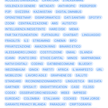
ACCESSO UNIVERSALE
CIFRATURA
STALKERWARE
VIOLENZA DI GENERE
METADATI
ANTHROPIC
PEER2PEER
P2P
SVIZZERA
KAZAKISTAN
DIGITAL OMNIBUS
OPENSTREETMAP
DISINFORMATICO
DATI SANITARI
SPOTIFY
ZOOM
CENTRALIZZAZIONE
AWS
AUTISTICI
INTELLIGENZA INESISTENTE
HARD DISK
MEMA
FAIR TAX FOUNDATION
FUFFAGURU
CHATBAIT
LINGUAGGIO
FRAGILITÀ
ILS
STREAMING
CINEMA
BIFO
PRIVATIZZAZIONE
AMAZON RING
BINARIO ETICO
ALESSANDRO LONGO
COSTITUZIONE
GMAIL
OLANDA
ICANN
PUNTO ORG
ETHOS CAPITAL
MINOS
MAPPAROMA
NATIVI DIGITALI
CODING
DATIBENECOMUNE
BLUESKY
WEIZENBAUM
GINOX
PARTITI
AFRICA
IL MANIFESTO
URL
MOBILIZON
LAVORO AGILE
GRAPHENE OS
SALUTE
STANDARD
RICONONDIZIONAMENTO
LINGUISTICA
BIG DATA
GARTNER
SPESA IT
ENSHITTIFICATION
CASE
F/LOSS
CODEX
OSSERVATORIO NESSUNO
WEB3
IMPRESE
EURODAC
COLOMBIA
STALLMAN
COCKIES
TEAM JORGE
GARANTE PRIVACY IRLANDA
PARAGUAY
CRIPTOGRAFIA