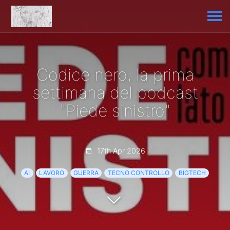
Codice nero, la prima
settimana del podcast
"Piede sinistro"
17th Apr 2026
AI
LAVORO
GUERRA
TECNO CONTROLLO
BIGTECH