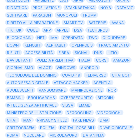
MASTODON
AMBIENTE
CAVI
ARMI
MICROSOFT
GAIA-X
DIDATTICA
PROFILAZIONE
STAKKASTAKKA
NOYB
DATA VIZ
SOFTWARE
PARAGON
MONOPOLI
TRUMP
DIRITTO ALLA RIPARAZIONE
SMART TV
BATTERIE
AVANA
TIK TOK
CGUE
APP
APPLE
DSA
TECHBROS
BLOCKCHAIN
NFT
IMA
OPENDATA
TWC
CLOUDFARE
DOWN
KENOBIT
ALPHABET
OPENPOLIS
TRACCIAMENTO
RIFIUTI
ACCESSIBILITÀ
FIBRA
SIGNAL
DNS
LITIO
DAVIDE FANT
POLIZIA PREDITTIVA
ITALIA
CORSI
AMAZON
GIORNALISMO
AI ACT
WINDOWS
ANDROID
TECNOLOGIE DEL DOMINIO
COVID-19
FEDIVERSO
CHATBOT
AUTODIFESA DIGITALE
ATTACCO HACKER
AGENTI AI
ADOLESCENTI
RANSOMWARE
MANIPOLAZIONE
ROR
BAMBINI
BROLIGARCHS
CYBERSECURITY
BITCOIN
INTELLIGENZA ARTIFICIALE
SISSA
EMAIL
MINISTERO DELL'ISTRUZIONE
DEGOOGLING
VIDEOGIOCHI
CHAT
IRAN
PRIVACY SHIELD
FAKE NEWS
DMA
CRITTOGRAFIA
POLIZIA
DIGITALI POSSIBILI
DIVARIO DIGITALE
ROMA
NUCLEARE
MICROLAVORO
DATANINJA