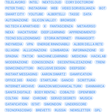
TELELAVORO
INTEL
NEXTCLOUD
CORY DOCTOROW
PETER THIEL
INSTAGRAM
WEB
VIDEO SORVEGLIANZA
BOT
SMART CITY
YOUTUBE
ALBERTELLI
TASSE
DATA
AUTOMAZIONE
SILICON VALLEY
BROWSER
NO TECH 4 APARTHEID
X
FANTASCIENZA
METAVERSO
NEXA
HACKTIVISM
DEEP LEARNING
APPRENDIMENTO
TECNO SOLUZIONISMO
STORIA INTERNET
FRAMASOFT
INDYMEDIA
VPN
ENERGIE RINNOVABILI
ALBERI DELLA RETE
GLI ASINI
ALLUCINAZIONI
LOMBARDIA
INFORMAZIONE
IO
SPAGNA
TIKTOK
MACHINE LEARNING
MEDICINA
HACKLAB
MODERAZIONE
CONOSCENZA
DECENTRALIZZAZIONE
TRENI
SEMICONDUTTORI
INCLUSIVE DESIGN
DEEPSEEK
INSTANT MESSAGING
AARON SWARTZ
GAMIFICATION
OFFICE 365
RADIO
STARTLINK
GANCIO
SCRITTURA
INTERNET ARCHIVE
AMAZON MECHANICAL TURK
DANIMARCA
SANITÀ DIGITALE
BODY RENTAL
COBALTO
OPENFIBER
COLTAN
RAM
CHROME
SERVIZI SEGRETI
MUSICA
DATAFICATION
ISTAT
SIMONDON
UNDERSCORE
TECNOFASCISMO
BREVETTI
RUSSIA
NEWSLETTER
GPL