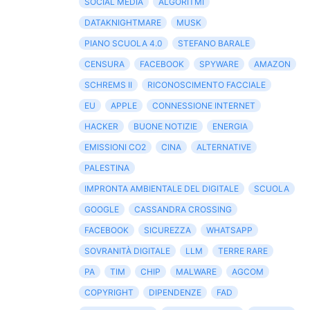
SOCIAL MEDIA
ALGORITMI
DATAKNIGHTMARE
MUSK
PIANO SCUOLA 4.0
STEFANO BARALE
CENSURA
FACEBOOK
SPYWARE
AMAZON
SCHREMS II
RICONOSCIMENTO FACCIALE
EU
APPLE
CONNESSIONE INTERNET
HACKER
BUONE NOTIZIE
ENERGIA
EMISSIONI CO2
CINA
ALTERNATIVE
PALESTINA
IMPRONTA AMBIENTALE DEL DIGITALE
SCUOLA
GOOGLE
CASSANDRA CROSSING
FACEBOOK
SICUREZZA
WHATSAPP
SOVRANITÀ DIGITALE
LLM
TERRE RARE
PA
TIM
CHIP
MALWARE
AGCOM
COPYRIGHT
DIPENDENZE
FAD