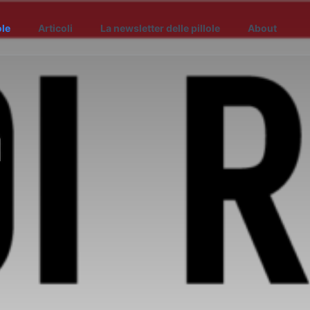
ole
Articoli
La newsletter delle pillole
About
a