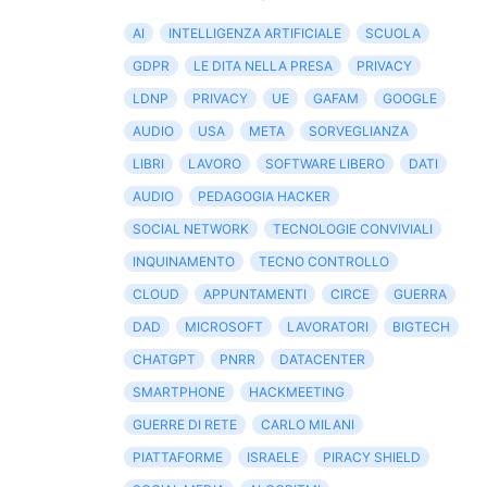
AI
INTELLIGENZA ARTIFICIALE
SCUOLA
GDPR
LE DITA NELLA PRESA
PRIVACY
LDNP
PRIVACY
UE
GAFAM
GOOGLE
AUDIO
USA
META
SORVEGLIANZA
LIBRI
LAVORO
SOFTWARE LIBERO
DATI
AUDIO
PEDAGOGIA HACKER
SOCIAL NETWORK
TECNOLOGIE CONVIVIALI
INQUINAMENTO
TECNO CONTROLLO
CLOUD
APPUNTAMENTI
CIRCE
GUERRA
DAD
MICROSOFT
LAVORATORI
BIGTECH
CHATGPT
PNRR
DATACENTER
SMARTPHONE
HACKMEETING
GUERRE DI RETE
CARLO MILANI
PIATTAFORME
ISRAELE
PIRACY SHIELD