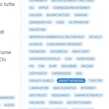
SCHREMS II
RICONOSCIMENTO FACCIALE
o tutte
EU
APPLE
CONNESSIONE INTERNET
HACKER
BUONE NOTIZIE
ENERGIA
EMISSIONI CO2
CINA
ALTERNATIVE
PALESTINA
di
IMPRONTA AMBIENTALE DEL DIGITALE
SCUOLA
GOOGLE
CASSANDRA CROSSING
 Come
FACEBOOK
SICUREZZA
WHATSAPP
Chi
SOVRANITÀ DIGITALE
LLM
TERRE RARE
PA
TIM
CHIP
MALWARE
AGCOM
COPYRIGHT
DIPENDENZE
FAD
PRIVACY SHIELD
SMART WORKING
TWITTER
LABORATORI
BIAS COGNITIVI
INTERNET
ANTITRUST
INSEGNANTI
GARANTE PRIVACY
 WORKING
PALANTIR
FRANCIA
ESTRATTIVISMO
AUDIO