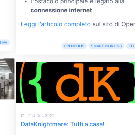
L'ostacolo principale è legato alla
connessione internet
.
Leggi l'articolo completo
sul sito di Ope
TIVA
OPENPOLIS
SMART WORKING
TE
21st Dec 2021
DataKnightmare: Tutti a casa!