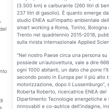
(3.500 km) e carburante (260 litri di be
237 litri di gasolio). È quanto emerge da
studio ENEA sull’impatto ambientale del
o
smart working a Roma, Torino, Bologna 
del
Trento nel quadriennio 2015-2018, pubb
sulla rivista internazionale Applied Scie
“Nel nostro Paese circa una persona su
possiede un’autovettura, vale a dire 66
ogni 1000 abitanti, un dato che pone l’Ita
nto
secondo posto in Europa per il più alto t
motorizzazione, dopo il Lussemburgo”, 
Roberta Roberto, ricercatrice ENEA del
Dipartimento Tecnologie energetiche e 
di
rinnovabili e co-autrice dell’indagine, i
a