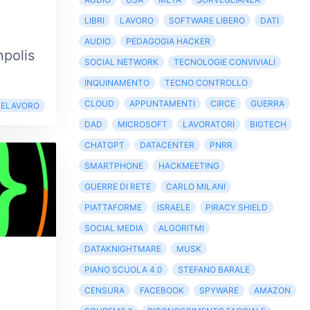
LIBRI
LAVORO
SOFTWARE LIBERO
DATI
AUDIO
PEDAGOGIA HACKER
npolis
SOCIAL NETWORK
TECNOLOGIE CONVIVIALI
INQUINAMENTO
TECNO CONTROLLO
CLOUD
APPUNTAMENTI
CIRCE
GUERRA
LELAVORO
DAD
MICROSOFT
LAVORATORI
BIGTECH
CHATGPT
DATACENTER
PNRR
SMARTPHONE
HACKMEETING
GUERRE DI RETE
CARLO MILANI
PIATTAFORME
ISRAELE
PIRACY SHIELD
SOCIAL MEDIA
ALGORITMI
DATAKNIGHTMARE
MUSK
PIANO SCUOLA 4.0
STEFANO BARALE
CENSURA
FACEBOOK
SPYWARE
AMAZON