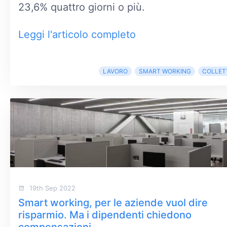
23,6% quattro giorni o più.
Leggi l'articolo completo
LAVORO
SMART WORKING
COLLET
19th Sep 2022
Smart working, per le aziende vuol dire
risparmio. Ma i dipendenti chiedono