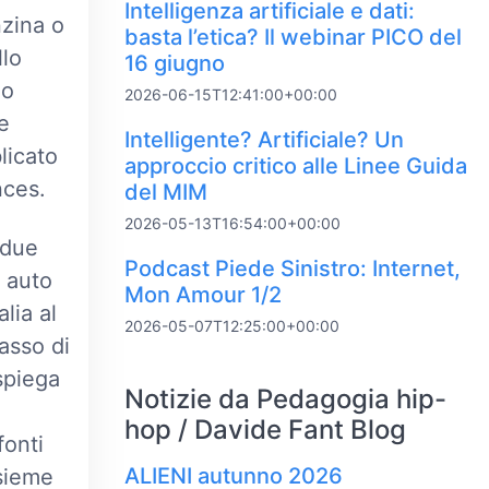
Intelligenza artificiale e dati:
nzina o
basta l’etica? Il webinar PICO del
llo
16 giugno
lo
2026-06-15T12:41:00+00:00
e
Intelligente? Artificiale? Un
licato
approccio critico alle Linee Guida
nces.
del MIM
2026-05-13T16:54:00+00:00
 due
Podcast Piede Sinistro: Internet,
6 auto
Mon Amour 1/2
lia al
2026-05-07T12:25:00+00:00
asso di
spiega
Notizie da Pedagogia hip-
hop / Davide Fant Blog
fonti
ALIENI autunno 2026
nsieme