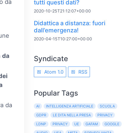
ro da
tutti questi dati?
2020-10-25T21:12:07+00:00
Didattica a distanza: fuori
dall’emergenza!
cune
2020-04-15T10:27:00+00:00
a da
Syndicate
Atom 1.0
RSS
dei
a
Popular Tags
ra da
AI
INTELLIGENZA ARTIFICIALE
SCUOLA
GDPR
LE DITA NELLA PRESA
PRIVACY
LDNP
PRIVACY
UE
GAFAM
GOOGLE
AUDIO
USA
META
SORVEGLIANZA