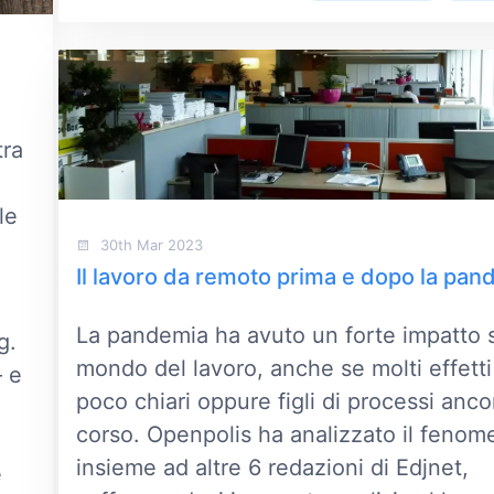
tra
le
30th Mar 2023
Il lavoro da remoto prima e dopo la pan
La pandemia ha avuto un forte impatto 
g.
mondo del lavoro, anche se molti effett
– e
poco chiari oppure figli di processi anco
corso. Openpolis ha analizzato il fenom
insieme ad altre 6 redazioni di Edjnet,
e