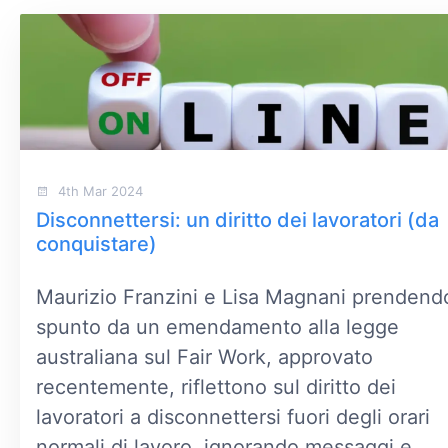
4th Mar 2024
Disconnettersi: un diritto dei lavoratori (da
conquistare)
Maurizio Franzini e Lisa Magnani prendend
spunto da un emendamento alla legge
australiana sul Fair Work, approvato
recentemente, riflettono sul diritto dei
lavoratori a disconnettersi fuori degli orari
normali di lavoro, ignorando messaggi e