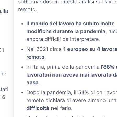
soffermandosi in questa analisi sul lavo
remoto.
alla
Il mondo del lavoro ha subito molte
modifiche durante la pandemia
, al
ancora difficili da interpretare.
Nel 2021 circa
1 europeo su 4 lavor
31
remoto
.
In Italia, prima della pandemia
l'88% 
che
lavoratori non aveva mai lavorato d
casa.
tati
Dopo la pandemia, il 54% di chi lavo
i 6
remoto dichiara di avere almeno una
difficoltà
nel farlo.