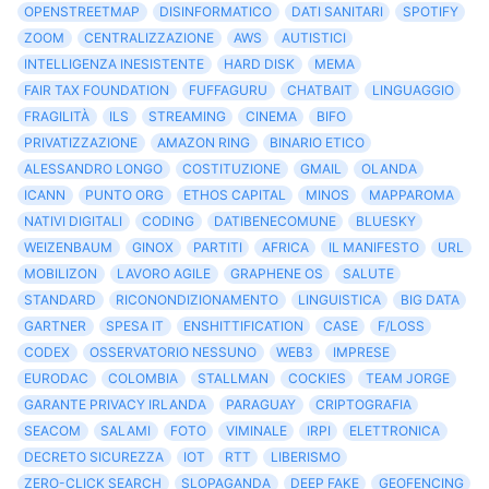
OPENSTREETMAP
DISINFORMATICO
DATI SANITARI
SPOTIFY
ZOOM
CENTRALIZZAZIONE
AWS
AUTISTICI
INTELLIGENZA INESISTENTE
HARD DISK
MEMA
FAIR TAX FOUNDATION
FUFFAGURU
CHATBAIT
LINGUAGGIO
FRAGILITÀ
ILS
STREAMING
CINEMA
BIFO
PRIVATIZZAZIONE
AMAZON RING
BINARIO ETICO
ALESSANDRO LONGO
COSTITUZIONE
GMAIL
OLANDA
ICANN
PUNTO ORG
ETHOS CAPITAL
MINOS
MAPPAROMA
NATIVI DIGITALI
CODING
DATIBENECOMUNE
BLUESKY
WEIZENBAUM
GINOX
PARTITI
AFRICA
IL MANIFESTO
URL
MOBILIZON
LAVORO AGILE
GRAPHENE OS
SALUTE
STANDARD
RICONONDIZIONAMENTO
LINGUISTICA
BIG DATA
GARTNER
SPESA IT
ENSHITTIFICATION
CASE
F/LOSS
CODEX
OSSERVATORIO NESSUNO
WEB3
IMPRESE
EURODAC
COLOMBIA
STALLMAN
COCKIES
TEAM JORGE
GARANTE PRIVACY IRLANDA
PARAGUAY
CRIPTOGRAFIA
SEACOM
SALAMI
FOTO
VIMINALE
IRPI
ELETTRONICA
DECRETO SICUREZZA
IOT
RTT
LIBERISMO
ZERO-CLICK SEARCH
SLOPAGANDA
DEEP FAKE
GEOFENCING