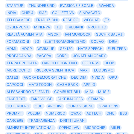
STARTUP
THUNDERBIRD
EVASIONE FISCALE
RWANDA
INDIA
CHIP 4
SIAE
COLLETTIVA
SINDACATO
TELECAMERE
TRADUZIONI
RESPIRO
WECHAT
/E/
CYBERPUNK
MINERVA
ITU
FREDIANI
PROFITTO
REALTÀ AUMENTATA
VISORI
IAN MURDOCK
SUCHIR BALAJI
FORMAZIONI
5G
ELETTROMAGNETISMO
COLAO
DRM
HDMI
HDCP
WARM UP
GE-120
HATE SPEECH
ELEUTERA
PROPAGANDA
PAGOPA
CORPI
JONATHAN CRARY
TERRA BRUCIATA
CARICO COGNITIVO
FEED RSS
BLOB
MORDICCHIO
RICERCA SCIENTIFICA
MAXI
LUDDISMO
GATES
AGORÀ DEMOCRATICHE
DECIDIM
NVIDIA
GPU
CAPOCCI
MATSTODON
CASH BACK
APP IO
ALESSANDRO DELFANTI
COMBUSTIBILI
MIAI
MUSIF
FAKE TEXT
FAKE VOIICE
FAKE IMAGEES
STAMPA
GUTEMBERG
CUB
ARCHIVI
CONDIVISIONE
GRAFTON9
PROMPT
POESIA
NUMERICO
QWAK
ADTECH
ONU
BBS
CARCERE
TRASPARENZA
DIRITTI UMANI
AMNESTY INTERNATIONAL
OPENCLAW
MICROCHIP
MILEI