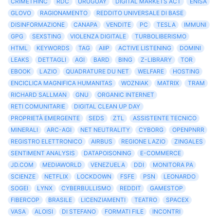
CRIMETHINC
RDC
URUGUAY
DIGITAL MARKETS ACT
ENISA
GLOVO
RAGIONAMENTO
REDDITO UNIVERSALE DI BASE
DISINFORMAZIONE
CANAPA
VENDITE
PC
TESLA
IMMUNI
GPG
SEXSTING
VIOLENZA DIGITALE
TURBOLIBERISMO
HTML
KEYWORDS
TAG
AIIP
ACTIVE LISTENING
DOMINI
LEAKS
DETTAGLI
AGI
BARD
BING
Z-LIBRARY
TOR
EBOOK
LAZIO
QUADRATURE DU NET
WELFARE
HOSTING
ENCICLICA MAGNIFICA HUMANITAS
WOZNIAK
MATRIX
TRAM
RICHARD SALLMAN
GNU
ORGANIC INTERNET
RETI COMUNITARIE
DIGITAL CLEAN UP DAY
PROPRIETÀ EMERGENTE
SEDS
ZTL
ASSISTENTE TECNICO
MINERALI
ARC-AGI
NET NEUTRALITY
CYBORG
OPENPNRR
REGISTRO ELETTRONICO
AIRBUS
REGIONE LAZIO
ZINGALES
SENTIMENT ANALYSIS
DATAPOISONING
E-COMMERCE
JD.COM
MEDIAWORLD
VENEZUELA
DDI
MONITORA PA
SCIENZE
NETFLIX
LOCKDOWN
FSFE
PSN
LEONARDO
SOGEI
LYNX
CYBERBULLISMO
REDDIT
GAMESTOP
FIBERCOP
BRASILE
LICENZIAMENTI
TEATRO
SPACEX
VASA
ALOISI
DI STEFANO
FORMATI FILE
INCONTRI