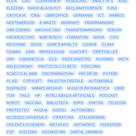
ELIZA
CAD
CLEARVIEW AI
VIDEOCHAT
ANALYTICS
AGID
ELEZIONI
RADIO BLACKOUT
RECLAIMYOURFACE
FUSS
CRITICA IA
CINA
LIBREOFFICE
GERMANIA
ICT
NIMBUS
NEXTEMERSON
E-WASTE
MIGRANTI
PROGRAMMARE
VIBE CODING
ARCHIVE.ORG
TRANSFEMMINISMO
SERVER
HACKROCCHIO
MAR ROSSO
FORMATORI
MAGA
CDN
KEYCRIME
GIOVE
GARE D'APPALTO
COOKIE
CLIMA
TAIWAN
SARI
REPRESSIONE
CHATGPT
CRIPTOBLUFF
WIFI
CIBERNETICA
CILE
PIEDE SINISTRO
NUDGING
META
GIG ECONOMY
PROTOCOLLI DI RETE
FOXCONN
SCACCO AL WEB
DISCRIMINAZIONI
PAY OR OK
POTERE
PLAID
COPYLEFT
PALESTRA DIGITALE
AUTOMOBILE
DEEPNUDE
ANNA’S ARCHIVE
MUSEI DI INFORMATICA
UBER
TOR
TAILS
HP
INTELLIGENZA ARTIFICAILE
PODCAST
ROBOT
VACCINO
BIBLIOTECA
EDPB
HINTON
TELECOM
PROTECTEU
ACQUA
ASSOLI
AUTOMOBILI
ACCESSO UNIVERSALE
CIFRATURA
STALKERWARE
VIOLENZA DI GENERE
METADATI
ANTHROPIC
PEER2PEER
P2P
SVIZZERA
KAZAKISTAN
DIGITAL OMNIBUS