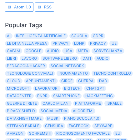
Atom 1.0
RSS
Popular Tags
AI
INTELLIGENZA ARTIFICIALE
SCUOLA
GDPR
LE DITA NELLA PRESA
PRIVACY
LDNP
PRIVACY
UE
GAFAM
GOOGLE
AUDIO
USA
META
SORVEGLIANZA
LIBRI
LAVORO
SOFTWARE LIBERO
DATI
AUDIO
PEDAGOGIA HACKER
SOCIAL NETWORK
TECNOLOGIE CONVIVIALI
INQUINAMENTO
TECNO CONTROLLO
CLOUD
APPUNTAMENTI
CIRCE
GUERRA
DAD
MICROSOFT
LAVORATORI
BIGTECH
CHATGPT
DATACENTER
PNRR
SMARTPHONE
HACKMEETING
GUERRE DI RETE
CARLO MILANI
PIATTAFORME
ISRAELE
PIRACY SHIELD
SOCIAL MEDIA
ALGORITMI
DATAKNIGHTMARE
MUSK
PIANO SCUOLA 4.0
STEFANO BARALE
CENSURA
FACEBOOK
SPYWARE
AMAZON
SCHREMS II
RICONOSCIMENTO FACCIALE
EU