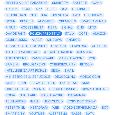
DIRITTO ALLA RIPARAZIONE
SMART TV
BATTERIE
AVANA
TIK TOK
CGUE
APP
APPLE
DSA
TECHBROS
BLOCKCHAIN
NFT
IMA
OPENDATA
TWC
CLOUDFARE
DOWN
KENOBIT
ALPHABET
OPENPOLIS
TRACCIAMENTO
RIFIUTI
ACCESSIBILITÀ
FIBRA
SIGNAL
DNS
LITIO
DAVIDE FANT
POLIZIA PREDITTIVA
ITALIA
CORSI
AMAZON
GIORNALISMO
AI ACT
WINDOWS
ANDROID
TECNOLOGIE DEL DOMINIO
COVID-19
FEDIVERSO
CHATBOT
AUTODIFESA DIGITALE
ATTACCO HACKER
AGENTI AI
ADOLESCENTI
RANSOMWARE
MANIPOLAZIONE
ROR
BAMBINI
BROLIGARCHS
CYBERSECURITY
BITCOIN
INTELLIGENZA ARTIFICIALE
SISSA
EMAIL
MINISTERO DELL'ISTRUZIONE
DEGOOGLING
VIDEOGIOCHI
CHAT
IRAN
PRIVACY SHIELD
FAKE NEWS
DMA
CRITTOGRAFIA
POLIZIA
DIGITALI POSSIBILI
DIVARIO DIGITALE
ROMA
NUCLEARE
MICROLAVORO
DATANINJA
TELELAVORO
INTEL
NEXTCLOUD
CORY DOCTOROW
PETER THIEL
INSTAGRAM
WEB
VIDEO SORVEGLIANZA
BOT
SMART CITY
YOUTUBE
ALBERTELLI
TASSE
DATA