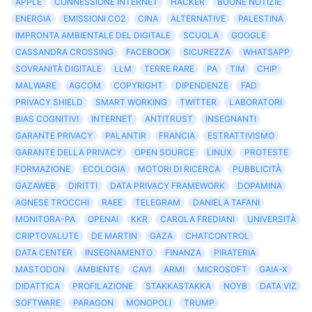
APPLE
CONNESSIONE INTERNET
HACKER
BUONE NOTIZIE
ENERGIA
EMISSIONI CO2
CINA
ALTERNATIVE
PALESTINA
IMPRONTA AMBIENTALE DEL DIGITALE
SCUOLA
GOOGLE
CASSANDRA CROSSING
FACEBOOK
SICUREZZA
WHATSAPP
SOVRANITÀ DIGITALE
LLM
TERRE RARE
PA
TIM
CHIP
MALWARE
AGCOM
COPYRIGHT
DIPENDENZE
FAD
PRIVACY SHIELD
SMART WORKING
TWITTER
LABORATORI
BIAS COGNITIVI
INTERNET
ANTITRUST
INSEGNANTI
GARANTE PRIVACY
PALANTIR
FRANCIA
ESTRATTIVISMO
GARANTE DELLA PRIVACY
OPEN SOURCE
LINUX
PROTESTE
FORMAZIONE
ECOLOGIA
MOTORI DI RICERCA
PUBBLICITÀ
GAZAWEB
DIRITTI
DATA PRIVACY FRAMEWORK
DOPAMINA
AGNESE TROCCHI
RAEE
TELEGRAM
DANIELA TAFANI
MONITORA-PA
OPENAI
KKR
CAROLA FREDIANI
UNIVERSITÀ
CRIPTOVALUTE
DE MARTIN
GAZA
CHATCONTROL
DATA CENTER
INSEGNAMENTO
FINANZA
PIRATERIA
MASTODON
AMBIENTE
CAVI
ARMI
MICROSOFT
GAIA-X
DIDATTICA
PROFILAZIONE
STAKKASTAKKA
NOYB
DATA VIZ
SOFTWARE
PARAGON
MONOPOLI
TRUMP