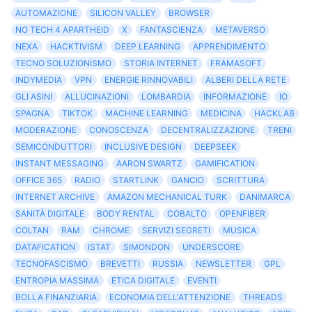
AUTOMAZIONE
SILICON VALLEY
BROWSER
NO TECH 4 APARTHEID
X
FANTASCIENZA
METAVERSO
NEXA
HACKTIVISM
DEEP LEARNING
APPRENDIMENTO
TECNO SOLUZIONISMO
STORIA INTERNET
FRAMASOFT
INDYMEDIA
VPN
ENERGIE RINNOVABILI
ALBERI DELLA RETE
GLI ASINI
ALLUCINAZIONI
LOMBARDIA
INFORMAZIONE
IO
SPAGNA
TIKTOK
MACHINE LEARNING
MEDICINA
HACKLAB
MODERAZIONE
CONOSCENZA
DECENTRALIZZAZIONE
TRENI
SEMICONDUTTORI
INCLUSIVE DESIGN
DEEPSEEK
INSTANT MESSAGING
AARON SWARTZ
GAMIFICATION
OFFICE 365
RADIO
STARTLINK
GANCIO
SCRITTURA
INTERNET ARCHIVE
AMAZON MECHANICAL TURK
DANIMARCA
SANITÀ DIGITALE
BODY RENTAL
COBALTO
OPENFIBER
COLTAN
RAM
CHROME
SERVIZI SEGRETI
MUSICA
DATAFICATION
ISTAT
SIMONDON
UNDERSCORE
TECNOFASCISMO
BREVETTI
RUSSIA
NEWSLETTER
GPL
ENTROPIA MASSIMA
ETICA DIGITALE
EVENTI
BOLLA FINANZIARIA
ECONOMIA DELL'ATTENZIONE
THREADS