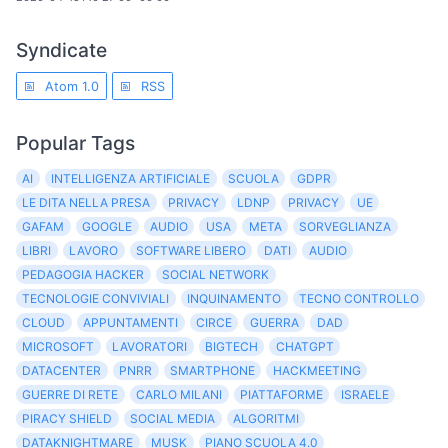
Syndicate
Atom 1.0
RSS
Popular Tags
AI
INTELLIGENZA ARTIFICIALE
SCUOLA
GDPR
LE DITA NELLA PRESA
PRIVACY
LDNP
PRIVACY
UE
GAFAM
GOOGLE
AUDIO
USA
META
SORVEGLIANZA
LIBRI
LAVORO
SOFTWARE LIBERO
DATI
AUDIO
PEDAGOGIA HACKER
SOCIAL NETWORK
TECNOLOGIE CONVIVIALI
INQUINAMENTO
TECNO CONTROLLO
CLOUD
APPUNTAMENTI
CIRCE
GUERRA
DAD
MICROSOFT
LAVORATORI
BIGTECH
CHATGPT
DATACENTER
PNRR
SMARTPHONE
HACKMEETING
GUERRE DI RETE
CARLO MILANI
PIATTAFORME
ISRAELE
PIRACY SHIELD
SOCIAL MEDIA
ALGORITMI
DATAKNIGHTMARE
MUSK
PIANO SCUOLA 4.0