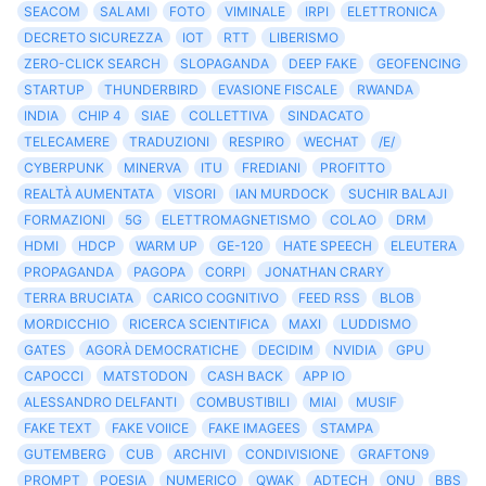
SEACOM
SALAMI
FOTO
VIMINALE
IRPI
ELETTRONICA
DECRETO SICUREZZA
IOT
RTT
LIBERISMO
ZERO-CLICK SEARCH
SLOPAGANDA
DEEP FAKE
GEOFENCING
STARTUP
THUNDERBIRD
EVASIONE FISCALE
RWANDA
INDIA
CHIP 4
SIAE
COLLETTIVA
SINDACATO
TELECAMERE
TRADUZIONI
RESPIRO
WECHAT
/E/
CYBERPUNK
MINERVA
ITU
FREDIANI
PROFITTO
REALTÀ AUMENTATA
VISORI
IAN MURDOCK
SUCHIR BALAJI
FORMAZIONI
5G
ELETTROMAGNETISMO
COLAO
DRM
HDMI
HDCP
WARM UP
GE-120
HATE SPEECH
ELEUTERA
PROPAGANDA
PAGOPA
CORPI
JONATHAN CRARY
TERRA BRUCIATA
CARICO COGNITIVO
FEED RSS
BLOB
MORDICCHIO
RICERCA SCIENTIFICA
MAXI
LUDDISMO
GATES
AGORÀ DEMOCRATICHE
DECIDIM
NVIDIA
GPU
CAPOCCI
MATSTODON
CASH BACK
APP IO
ALESSANDRO DELFANTI
COMBUSTIBILI
MIAI
MUSIF
FAKE TEXT
FAKE VOIICE
FAKE IMAGEES
STAMPA
GUTEMBERG
CUB
ARCHIVI
CONDIVISIONE
GRAFTON9
PROMPT
POESIA
NUMERICO
QWAK
ADTECH
ONU
BBS