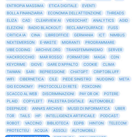
ENTROPIA MASSIMA
ETICA DIGITALE
EVENTI
BOLLA FINANZIARIA
ECONOMIA DELL'ATTENZIONE
THREADS
ELIZA
CAD
CLEARVIEW AI
VIDEOCHAT
ANALYTICS
AGID
ELEZIONI
RADIO BLACKOUT
RECLAIMYOURFACE
FUSS
CRITICA IA
CINA
LIBREOFFICE
GERMANIA
ICT
NIMBUS
NEXTEMERSON
E-WASTE
MIGRANTI
PROGRAMMARE
VIBE CODING
ARCHIVE.ORG
TRANSFEMMINISMO
SERVER
HACKROCCHIO
MAR ROSSO
FORMATORI
MAGA
CDN
KEYCRIME
GIOVE
GARE D'APPALTO
COOKIE
CLIMA
TAIWAN
SARI
REPRESSIONE
CHATGPT
CRIPTOBLUFF
WIFI
CIBERNETICA
CILE
PIEDE SINISTRO
NUDGING
META
GIG ECONOMY
PROTOCOLLI DI RETE
FOXCONN
SCACCO AL WEB
DISCRIMINAZIONI
PAY OR OK
POTERE
PLAID
COPYLEFT
PALESTRA DIGITALE
AUTOMOBILE
DEEPNUDE
ANNA’S ARCHIVE
MUSEI DI INFORMATICA
UBER
TOR
TAILS
HP
INTELLIGENZA ARTIFICAILE
PODCAST
ROBOT
VACCINO
BIBLIOTECA
EDPB
HINTON
TELECOM
PROTECTEU
ACQUA
ASSOLI
AUTOMOBILI