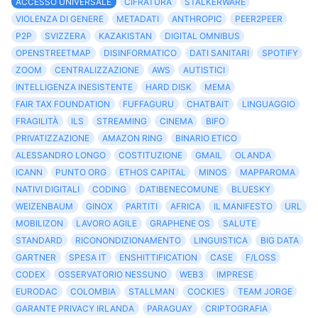
ACCESSO UNIVERSALE
CIFRATURA
STALKERWARE
VIOLENZA DI GENERE
METADATI
ANTHROPIC
PEER2PEER
P2P
SVIZZERA
KAZAKISTAN
DIGITAL OMNIBUS
OPENSTREETMAP
DISINFORMATICO
DATI SANITARI
SPOTIFY
ZOOM
CENTRALIZZAZIONE
AWS
AUTISTICI
INTELLIGENZA INESISTENTE
HARD DISK
MEMA
FAIR TAX FOUNDATION
FUFFAGURU
CHATBAIT
LINGUAGGIO
FRAGILITÀ
ILS
STREAMING
CINEMA
BIFO
PRIVATIZZAZIONE
AMAZON RING
BINARIO ETICO
ALESSANDRO LONGO
COSTITUZIONE
GMAIL
OLANDA
ICANN
PUNTO ORG
ETHOS CAPITAL
MINOS
MAPPAROMA
NATIVI DIGITALI
CODING
DATIBENECOMUNE
BLUESKY
WEIZENBAUM
GINOX
PARTITI
AFRICA
IL MANIFESTO
URL
MOBILIZON
LAVORO AGILE
GRAPHENE OS
SALUTE
STANDARD
RICONONDIZIONAMENTO
LINGUISTICA
BIG DATA
GARTNER
SPESA IT
ENSHITTIFICATION
CASE
F/LOSS
CODEX
OSSERVATORIO NESSUNO
WEB3
IMPRESE
EURODAC
COLOMBIA
STALLMAN
COCKIES
TEAM JORGE
GARANTE PRIVACY IRLANDA
PARAGUAY
CRIPTOGRAFIA