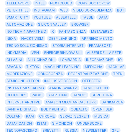
TELELAVORO
INTEL
NEXTCLOUD
CORY DOCTOROW
PETER THIEL
INSTAGRAM
WEB
VIDEO SORVEGLIANZA
BOT
SMART CITY
YOUTUBE
ALBERTELLI
TASSE
DATA
AUTOMAZIONE
SILICON VALLEY
BROWSER
NO TECH 4 APARTHEID
X
FANTASCIENZA
METAVERSO
NEXA
HACKTIVISM
DEEP LEARNING
APPRENDIMENTO
TECNO SOLUZIONISMO
STORIA INTERNET
FRAMASOFT
INDYMEDIA
VPN
ENERGIE RINNOVABILI
ALBERI DELLA RETE
GLI ASINI
ALLUCINAZIONI
LOMBARDIA
INFORMAZIONE
IO
SPAGNA
TIKTOK
MACHINE LEARNING
MEDICINA
HACKLAB
MODERAZIONE
CONOSCENZA
DECENTRALIZZAZIONE
TRENI
SEMICONDUTTORI
INCLUSIVE DESIGN
DEEPSEEK
INSTANT MESSAGING
AARON SWARTZ
GAMIFICATION
OFFICE 365
RADIO
STARTLINK
GANCIO
SCRITTURA
INTERNET ARCHIVE
AMAZON MECHANICAL TURK
DANIMARCA
SANITÀ DIGITALE
BODY RENTAL
COBALTO
OPENFIBER
COLTAN
RAM
CHROME
SERVIZI SEGRETI
MUSICA
DATAFICATION
ISTAT
SIMONDON
UNDERSCORE
TECNOFASCISMO
BREVETTI
RUSSIA
NEWSLETTER
GPL