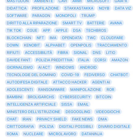
MASTODON
AMBIENTE
CAVI
ARMI
MICROSOFT
GAIA-X
DIDATTICA
PROFILAZIONE
STAKKASTAKKA
NOYB
DATA VIZ
SOFTWARE
PARAGON
MONOPOLI
TRUMP
DIRITTO ALLA RIPARAZIONE
SMART TV
BATTERIE
AVANA
TIK TOK
CGUE
APP
APPLE
DSA
TECHBROS
BLOCKCHAIN
NFT
IMA
OPENDATA
TWC
CLOUDFARE
DOWN
KENOBIT
ALPHABET
OPENPOLIS
TRACCIAMENTO
RIFIUTI
ACCESSIBILITÀ
FIBRA
SIGNAL
DNS
LITIO
DAVIDE FANT
POLIZIA PREDITTIVA
ITALIA
CORSI
AMAZON
GIORNALISMO
AI ACT
WINDOWS
ANDROID
TECNOLOGIE DEL DOMINIO
COVID-19
FEDIVERSO
CHATBOT
AUTODIFESA DIGITALE
ATTACCO HACKER
AGENTI AI
ADOLESCENTI
RANSOMWARE
MANIPOLAZIONE
ROR
BAMBINI
BROLIGARCHS
CYBERSECURITY
BITCOIN
INTELLIGENZA ARTIFICIALE
SISSA
EMAIL
MINISTERO DELL'ISTRUZIONE
DEGOOGLING
VIDEOGIOCHI
CHAT
IRAN
PRIVACY SHIELD
FAKE NEWS
DMA
CRITTOGRAFIA
POLIZIA
DIGITALI POSSIBILI
DIVARIO DIGITALE
ROMA
NUCLEARE
MICROLAVORO
DATANINJA