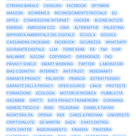
STEFANO BARALE
CENSURA
FACEBOOK
SPYWARE
AMAZON
SCHREMS II
RICONOSCIMENTO FACCIALE
EU
APPLE
CONNESSIONE INTERNET
HACKER
BUONE NOTIZIE
ENERGIA
EMISSIONI CO2
CINA
ALTERNATIVE
PALESTINA
IMPRONTA AMBIENTALE DEL DIGITALE
SCUOLA
GOOGLE
CASSANDRA CROSSING
FACEBOOK
SICUREZZA
WHATSAPP
SOVRANITÀ DIGITALE
LLM
TERRE RARE
PA
TIM
CHIP
MALWARE
AGCOM
COPYRIGHT
DIPENDENZE
FAD
PRIVACY SHIELD
SMART WORKING
TWITTER
LABORATORI
BIAS COGNITIVI
INTERNET
ANTITRUST
INSEGNANTI
GARANTE PRIVACY
PALANTIR
FRANCIA
ESTRATTIVISMO
GARANTE DELLA PRIVACY
OPEN SOURCE
LINUX
PROTESTE
FORMAZIONE
ECOLOGIA
MOTORI DI RICERCA
PUBBLICITÀ
GAZAWEB
DIRITTI
DATA PRIVACY FRAMEWORK
DOPAMINA
AGNESE TROCCHI
RAEE
TELEGRAM
DANIELA TAFANI
MONITORA-PA
OPENAI
KKR
CAROLA FREDIANI
UNIVERSITÀ
CRIPTOVALUTE
DE MARTIN
GAZA
CHATCONTROL
DATA CENTER
INSEGNAMENTO
FINANZA
PIRATERIA