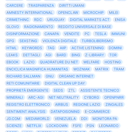
CARCERE
TRASPARENZA
DIRITTI UMANI
AMNESTY INTERNATIONAL
OPENCLAW
MICROCHIP
MILEI
CRIMETHINC
RDC
URUGUAY
DIGITAL MARKETS ACT
ENISA
GLOVO
RAGIONAMENTO
REDDITO UNIVERSALE DI BASE
DISINFORMAZIONE
CANAPA
VENDITE
PC
TESLA
IMMUNI
GPG
SEXSTING
VIOLENZA DIGITALE
TURBOLIBERISMO
HTML
KEYWORDS
TAG
AIIP
ACTIVE LISTENING
DOMINI
LEAKS
DETTAGLI
AGI
BARD
BING
Z-LIBRARY
TOR
EBOOK
LAZIO
QUADRATURE DU NET
WELFARE
HOSTING
ENCICLICA MAGNIFICA HUMANITAS
WOZNIAK
MATRIX
TRAM
RICHARD SALLMAN
GNU
ORGANIC INTERNET
RETI COMUNITARIE
DIGITAL CLEAN UP DAY
PROPRIETÀ EMERGENTE
SEDS
ZTL
ASSISTENTE TECNICO
MINERALI
ARC-AGI
NET NEUTRALITY
CYBORG
OPENPNRR
REGISTRO ELETTRONICO
AIRBUS
REGIONE LAZIO
ZINGALES
SENTIMENT ANALYSIS
DATAPOISONING
E-COMMERCE
JD.COM
MEDIAWORLD
VENEZUELA
DDI
MONITORA PA
SCIENZE
NETFLIX
LOCKDOWN
FSFE
PSN
LEONARDO