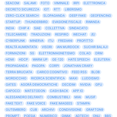
SEACOM
SALAMI
FOTO
VIMINALE
IRPI
ELETTRONICA
DECRETO SICUREZZA
IOT
RTT
LIBERISMO
ZERO-CLICK SEARCH
SLOPAGANDA
DEEP FAKE
GEOFENCING
STARTUP
THUNDERBIRD
EVASIONE FISCALE
RWANDA
INDIA
CHIP 4
SIAE
COLLETTIVA
SINDACATO
TELECAMERE
TRADUZIONI
RESPIRO
WECHAT
/E/
CYBERPUNK
MINERVA
ITU
FREDIANI
PROFITTO
REALTÀ AUMENTATA
VISORI
IAN MURDOCK
SUCHIR BALAJI
FORMAZIONI
5G
ELETTROMAGNETISMO
COLAO
DRM
HDMI
HDCP
WARM UP
GE-120
HATE SPEECH
ELEUTERA
PROPAGANDA
PAGOPA
CORPI
JONATHAN CRARY
TERRA BRUCIATA
CARICO COGNITIVO
FEED RSS
BLOB
MORDICCHIO
RICERCA SCIENTIFICA
MAXI
LUDDISMO
GATES
AGORÀ DEMOCRATICHE
DECIDIM
NVIDIA
GPU
CAPOCCI
MATSTODON
CASH BACK
APP IO
ALESSANDRO DELFANTI
COMBUSTIBILI
MIAI
MUSIF
FAKE TEXT
FAKE VOIICE
FAKE IMAGEES
STAMPA
GUTEMBERG
CUB
ARCHIVI
CONDIVISIONE
GRAFTON9
PROMPT
POESIA
NUMERICO
QWAK
ADTECH
ONU
BBS