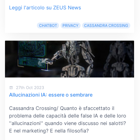
Leggi l'articolo su ZEUS News
CHATBOT
PRIVACY
CASSANDRA CROSSING
27th Oct 2023
Allucinazioni IA: essere o sembrare
Cassandra Crossing/ Quanto è sfaccettato il
problema delle capacità delle false IA e delle loro
''allucinazioni'' quando viene discusso nei salotti?
E nel marketing? E nella filosofia?