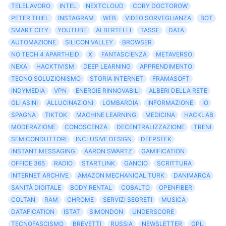
TELELAVORO
INTEL
NEXTCLOUD
CORY DOCTOROW
PETER THIEL
INSTAGRAM
WEB
VIDEO SORVEGLIANZA
BOT
SMART CITY
YOUTUBE
ALBERTELLI
TASSE
DATA
AUTOMAZIONE
SILICON VALLEY
BROWSER
NO TECH 4 APARTHEID
X
FANTASCIENZA
METAVERSO
NEXA
HACKTIVISM
DEEP LEARNING
APPRENDIMENTO
TECNO SOLUZIONISMO
STORIA INTERNET
FRAMASOFT
INDYMEDIA
VPN
ENERGIE RINNOVABILI
ALBERI DELLA RETE
GLI ASINI
ALLUCINAZIONI
LOMBARDIA
INFORMAZIONE
IO
SPAGNA
TIKTOK
MACHINE LEARNING
MEDICINA
HACKLAB
MODERAZIONE
CONOSCENZA
DECENTRALIZZAZIONE
TRENI
SEMICONDUTTORI
INCLUSIVE DESIGN
DEEPSEEK
INSTANT MESSAGING
AARON SWARTZ
GAMIFICATION
OFFICE 365
RADIO
STARTLINK
GANCIO
SCRITTURA
INTERNET ARCHIVE
AMAZON MECHANICAL TURK
DANIMARCA
SANITÀ DIGITALE
BODY RENTAL
COBALTO
OPENFIBER
COLTAN
RAM
CHROME
SERVIZI SEGRETI
MUSICA
DATAFICATION
ISTAT
SIMONDON
UNDERSCORE
TECNOFASCISMO
BREVETTI
RUSSIA
NEWSLETTER
GPL