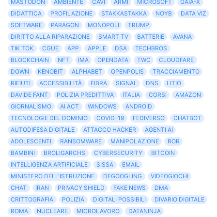
MASTODON
AMBIENTE
CAVI
ARMI
MICROSOFT
GAIA-X
DIDATTICA
PROFILAZIONE
STAKKASTAKKA
NOYB
DATA VIZ
SOFTWARE
PARAGON
MONOPOLI
TRUMP
DIRITTO ALLA RIPARAZIONE
SMART TV
BATTERIE
AVANA
TIK TOK
CGUE
APP
APPLE
DSA
TECHBROS
BLOCKCHAIN
NFT
IMA
OPENDATA
TWC
CLOUDFARE
DOWN
KENOBIT
ALPHABET
OPENPOLIS
TRACCIAMENTO
RIFIUTI
ACCESSIBILITÀ
FIBRA
SIGNAL
DNS
LITIO
DAVIDE FANT
POLIZIA PREDITTIVA
ITALIA
CORSI
AMAZON
GIORNALISMO
AI ACT
WINDOWS
ANDROID
TECNOLOGIE DEL DOMINIO
COVID-19
FEDIVERSO
CHATBOT
AUTODIFESA DIGITALE
ATTACCO HACKER
AGENTI AI
ADOLESCENTI
RANSOMWARE
MANIPOLAZIONE
ROR
BAMBINI
BROLIGARCHS
CYBERSECURITY
BITCOIN
INTELLIGENZA ARTIFICIALE
SISSA
EMAIL
MINISTERO DELL'ISTRUZIONE
DEGOOGLING
VIDEOGIOCHI
CHAT
IRAN
PRIVACY SHIELD
FAKE NEWS
DMA
CRITTOGRAFIA
POLIZIA
DIGITALI POSSIBILI
DIVARIO DIGITALE
ROMA
NUCLEARE
MICROLAVORO
DATANINJA