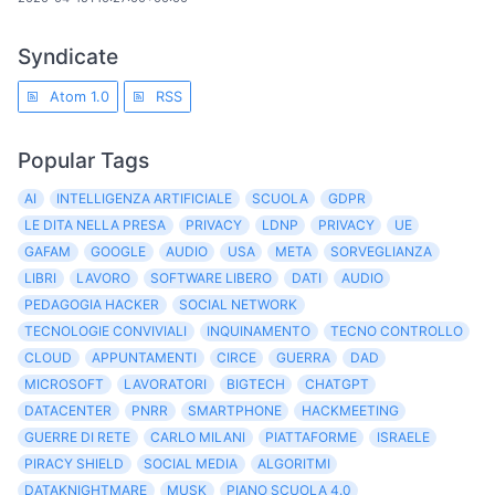
Syndicate
Atom 1.0
RSS
Popular Tags
AI
INTELLIGENZA ARTIFICIALE
SCUOLA
GDPR
LE DITA NELLA PRESA
PRIVACY
LDNP
PRIVACY
UE
GAFAM
GOOGLE
AUDIO
USA
META
SORVEGLIANZA
LIBRI
LAVORO
SOFTWARE LIBERO
DATI
AUDIO
PEDAGOGIA HACKER
SOCIAL NETWORK
TECNOLOGIE CONVIVIALI
INQUINAMENTO
TECNO CONTROLLO
CLOUD
APPUNTAMENTI
CIRCE
GUERRA
DAD
MICROSOFT
LAVORATORI
BIGTECH
CHATGPT
DATACENTER
PNRR
SMARTPHONE
HACKMEETING
GUERRE DI RETE
CARLO MILANI
PIATTAFORME
ISRAELE
PIRACY SHIELD
SOCIAL MEDIA
ALGORITMI
DATAKNIGHTMARE
MUSK
PIANO SCUOLA 4.0