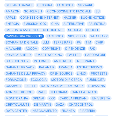
STEFANO BARALE
CENSURA
FACEBOOK
SPYWARE
AMAZON
SCHREMS II
RICONOSCIMENTO FACCIALE
EU
APPLE
CONNESSIONE INTERNET
HACKER
BUONE NOTIZIE
ENERGIA
EMISSIONI CO2
CINA
ALTERNATIVE
PALESTINA
IMPRONTA AMBIENTALE DEL DIGITALE
SCUOLA
GOOGLE
CASSANDRA CROSSING
FACEBOOK
SICUREZZA
WHATSAPP
SOVRANITÀ DIGITALE
LLM
TERRE RARE
PA
TIM
CHIP
MALWARE
AGCOM
COPYRIGHT
DIPENDENZE
FAD
PRIVACY SHIELD
SMART WORKING
TWITTER
LABORATORI
BIAS COGNITIVI
INTERNET
ANTITRUST
INSEGNANTI
GARANTE PRIVACY
PALANTIR
FRANCIA
ESTRATTIVISMO
GARANTE DELLA PRIVACY
OPEN SOURCE
LINUX
PROTESTE
FORMAZIONE
ECOLOGIA
MOTORI DI RICERCA
PUBBLICITÀ
GAZAWEB
DIRITTI
DATA PRIVACY FRAMEWORK
DOPAMINA
AGNESE TROCCHI
RAEE
TELEGRAM
DANIELA TAFANI
MONITORA-PA
OPENAI
KKR
CAROLA FREDIANI
UNIVERSITÀ
CRIPTOVALUTE
DE MARTIN
GAZA
CHATCONTROL
DATA CENTER
INSEGNAMENTO
FINANZA
PIRATERIA