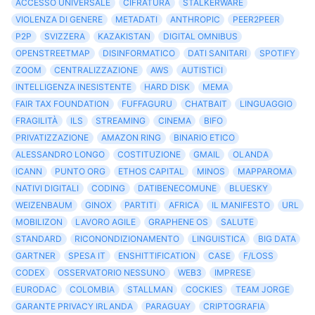
ACCESSO UNIVERSALE
CIFRATURA
STALKERWARE
VIOLENZA DI GENERE
METADATI
ANTHROPIC
PEER2PEER
P2P
SVIZZERA
KAZAKISTAN
DIGITAL OMNIBUS
OPENSTREETMAP
DISINFORMATICO
DATI SANITARI
SPOTIFY
ZOOM
CENTRALIZZAZIONE
AWS
AUTISTICI
INTELLIGENZA INESISTENTE
HARD DISK
MEMA
FAIR TAX FOUNDATION
FUFFAGURU
CHATBAIT
LINGUAGGIO
FRAGILITÀ
ILS
STREAMING
CINEMA
BIFO
PRIVATIZZAZIONE
AMAZON RING
BINARIO ETICO
ALESSANDRO LONGO
COSTITUZIONE
GMAIL
OLANDA
ICANN
PUNTO ORG
ETHOS CAPITAL
MINOS
MAPPAROMA
NATIVI DIGITALI
CODING
DATIBENECOMUNE
BLUESKY
WEIZENBAUM
GINOX
PARTITI
AFRICA
IL MANIFESTO
URL
MOBILIZON
LAVORO AGILE
GRAPHENE OS
SALUTE
STANDARD
RICONONDIZIONAMENTO
LINGUISTICA
BIG DATA
GARTNER
SPESA IT
ENSHITTIFICATION
CASE
F/LOSS
CODEX
OSSERVATORIO NESSUNO
WEB3
IMPRESE
EURODAC
COLOMBIA
STALLMAN
COCKIES
TEAM JORGE
GARANTE PRIVACY IRLANDA
PARAGUAY
CRIPTOGRAFIA