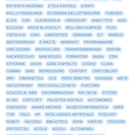
ENTROPIA MASSIMA
ETICA DIGITALE
EVENTI
BOLLA FINANZIARIA
ECONOMIA DELL'ATTENZIONE
THREADS
ELIZA
CAD
CLEARVIEW AI
VIDEOCHAT
ANALYTICS
AGID
ELEZIONI
RADIO BLACKOUT
RECLAIMYOURFACE
FUSS
CRITICA IA
CINA
LIBREOFFICE
GERMANIA
ICT
NIMBUS
NEXTEMERSON
E-WASTE
MIGRANTI
PROGRAMMARE
VIBE CODING
ARCHIVE.ORG
TRANSFEMMINISMO
SERVER
HACKROCCHIO
MAR ROSSO
FORMATORI
MAGA
CDN
KEYCRIME
GIOVE
GARE D'APPALTO
COOKIE
CLIMA
TAIWAN
SARI
REPRESSIONE
CHATGPT
CRIPTOBLUFF
WIFI
CIBERNETICA
CILE
PIEDE SINISTRO
NUDGING
META
GIG ECONOMY
PROTOCOLLI DI RETE
FOXCONN
SCACCO AL WEB
DISCRIMINAZIONI
PAY OR OK
POTERE
PLAID
COPYLEFT
PALESTRA DIGITALE
AUTOMOBILE
DEEPNUDE
ANNA’S ARCHIVE
MUSEI DI INFORMATICA
UBER
TOR
TAILS
HP
INTELLIGENZA ARTIFICAILE
PODCAST
ROBOT
VACCINO
BIBLIOTECA
EDPB
HINTON
TELECOM
PROTECTEU
ACQUA
ASSOLI
AUTOMOBILI